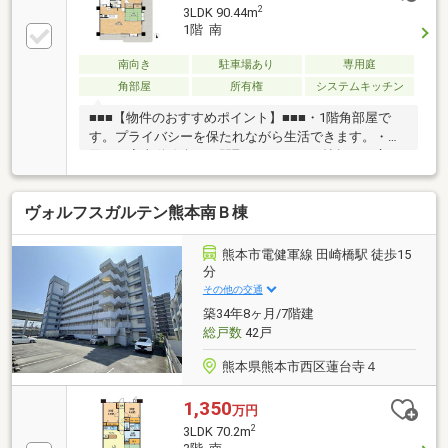
2
3LDK 90.44m
1階 南
南向き
駐車場あり
専用庭
角部屋
所有権
システムキッチン
■■■【物件のおすすめポイント】■■■・1階角部屋で
す。プライバシーを保たれながら生活できます。・水
回りの家事動線楽々な間取り！・LDK19帖超えと広々
とした室内です。・各部屋収納充実しています。・ワ
イドバルコニーで日当たり通風良好です。■■■【立
ヴォルフスガルテン熊本南Ｂ棟
地・周辺環境】■■■・健軍線「二本木口」駅まで徒歩
約12分と通勤通学に便利です！・向山小学校まで徒歩
約14分、江南中学校まで徒歩約14分、第二桜ヶ丘こど
熊本市電健軍線 田崎橋駅 徒歩15
も園まで徒歩約2分と教育施設が近くお子様に安
分
心。・ロッキー本山店まで徒歩約8分、セブンイレブ
その他の交通
ンまで徒歩約5分、ドラッグストアモリまで徒歩約12
築34年8ヶ月/7階建
分と商業施設充実で住みやすい環境です。
総戸数
42戸
熊本県熊本市西区蓮台寺４
1,350
万円
2
3LDK 70.2m