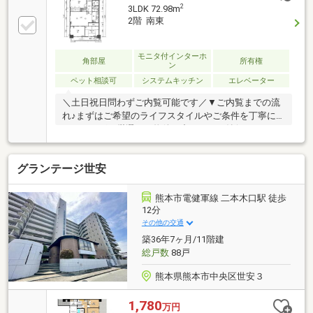
2
3LDK 72.98m
2階 南東
モニタ付インターホ
角部屋
所有権
ン
ペット相談可
システムキッチン
エレベーター
＼土日祝日問わずご内覧可能です／▼ご内覧までの流
れ♪まずはご希望のライフスタイルやご条件を丁寧に
ヒアリング。厳選した物件の中から、ご納得いただけ
る住まいをご提案いたします。ご内覧のスケジュール
も、お客様のご都合に合わせて柔軟に調整いたしま
グランテージ世安
す。▼資金計画・住宅ローンもワンストップでサポー
ト♪「年収・資産に応じた最適な借入額を知りたい」
「転職後でもローンは組めるか」などのお悩みに経験
熊本市電健軍線 二本木口駅 徒歩
豊富な担当者が丁寧にご対応。安心して次のステージ
12分
へ進めるよう、的確なアドバイスを行います。自社HP
その他の交通
では、公開以外の物件もご紹介しております。TEL：
築36年7ヶ月/11階建
096-206-1230
総戸数
88戸
熊本県熊本市中央区世安３
1,780
万円