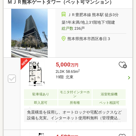
ＭＪＲ熊本ゲートタワー（ペット可マンション）
ＪＲ豊肥本線 熊本駅 徒歩3分
築1年未満/地上31階地下1階建
総戸数
236戸
熊本県熊本市西区春日３
5,000
万円
2
2LDK 58.65m
19階 北東
モニタ付インターホ
駐車場あり
浴室乾燥機
ン
即入居可
所有権
ペット相談可
免震構造を採用し、オートロックや宅配ボックスなど
設備も充実。インターネット使用料無料（管理費込
み）、ペット飼育可能（規約による）で、利便性と快
適性を兼ね備えた駅前タワーレジデンスです。※バル
コニー向き：北東向き