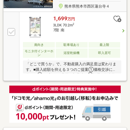
熊本県熊本市西区蓮台寺４
1,699
万円
2
3LDK 70.2m
7階 南
南向き
駐車場あり
最上階
モニタ付インターホ
浴室乾燥機
即入居可
ン
「どこで買うか」で、不動産購入の満足度は変わりま
す。■購入総額を抑える３つのご提案①価格交渉に自
信あり②オプション費用も相見積り③提携銀行多数
で金利を安く＼３００万円以上差がでることも！／他
社様のお見積り後でもご相談歓迎！最安値をお約束し
ます◎■熊本県全域の内覧ツアー・当日の内覧ご予約
も大歓迎・他社掲載物件もまとめてご案内・全種別を
窓口ひとつで比較・内覧■九州No.1の実績・ハウスド
ゥ全国大会2025九州エリア売買件数・売上高１位・
Google口コミランキング「熊本県 不動産売買」１位