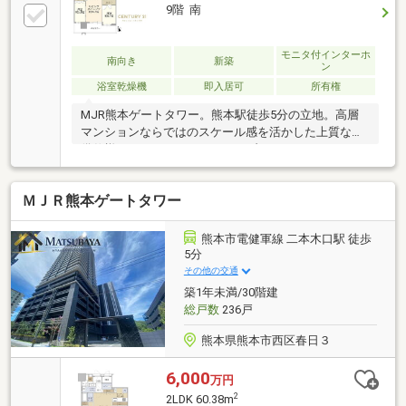
9階 南
モニタ付インターホ
南向き
新築
ン
浴室乾燥機
即入居可
所有権
MJR熊本ゲートタワー。熊本駅徒歩5分の立地。高層
マンションならではのスケール感を活かした上質な設
備仕様。スカイラウンジやライブラリーラウンジなど
の共用部、コンシェルジュサービスや各階ゴミ置き場
など、所在階を問わず、上質な住環境を実現します。
ＭＪＲ熊本ゲートタワー
曜日時間帯問わず、内覧のご予約をお待ちしておりま
す！当日の内覧を含め、お気軽にお問い合わせくださ
い☆日本全国1000店舗以上展開中のCENTURY21加盟
熊本市電健軍線 二本木口駅 徒歩
店☆Next Links KMにお任せ下さい。お客様の悩みを弊
5分
社がしっかりサポート致します！English and Chinese
その他の交通
available！提供英文和中文！
築1年未満/30階建
総戸数
236戸
熊本県熊本市西区春日３
6,000
万円
2
2LDK 60.38m