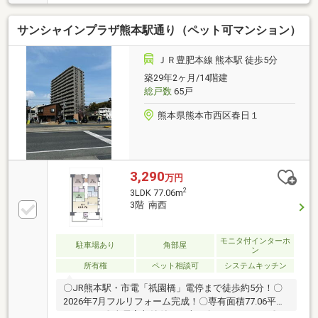
の共用部、コンシェルジュサービスや各階ゴミ置き場
など、所在階を問わず、上質な住環境を実現します。
サンシャインプラザ熊本駅通り（ペット可マンション）
曜日時間帯問わず、内覧のご予約をお待ちしておりま
す！当日の内覧を含め、お気軽にお問い合わせくださ
い☆日本全国1000店舗以上展開中のCENTURY21加盟
ＪＲ豊肥本線 熊本駅 徒歩5分
店☆Next Links KMにお任せ下さい。お客様の悩みを弊
築29年2ヶ月/14階建
社がしっかりサポート致します！English and Chinese
総戸数
65戸
available！提供英文和中文！
熊本県熊本市西区春日１
3,290
万円
2
3LDK 77.06m
3階 南西
モニタ付インターホ
駐車場あり
角部屋
ン
所有権
ペット相談可
システムキッチン
〇JR熊本駅・市電「祇園橋」電停まで徒歩約5分！〇
2026年7月フルリフォーム完成！〇専有面積77.06平米
の3LDK！〇全居室収納付き＆南西向きバルコニー〇ペ