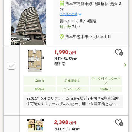
重視した間取りで家事がサクサク進みます【内覧ツア
熊本市電健軍線 祇園橋駅 徒歩13
ー】 熊本県全域の気になる物件を全て弊社でまとめて
分
ご内覧いただけます水曜日や１８時以降、お仕事終わ
その他の交通
りの内覧も柔軟に対応！物件選びからお引渡しまで
築34年11ヶ月/14階建
『ハウスドゥ熊本桜町』が全力でサポートします
総戸数
73戸
熊本県熊本市中央区本山町
1,990
万円
2
2LDK 54.58m
5階 南
モニタ付インターホ
南向き
駐車場あり
ン
所有権
エレベーター
2階以上
●2026年6月にリフォーム済み●駅近●南向き●駐車場確
保可能※リフォーム済みのため、即ご入居可能となっ
ております。※平置き駐車場あり（月額5500円～7700
円）1台分確保可能です。
2,398
万円
2
2SLDK 70.04m