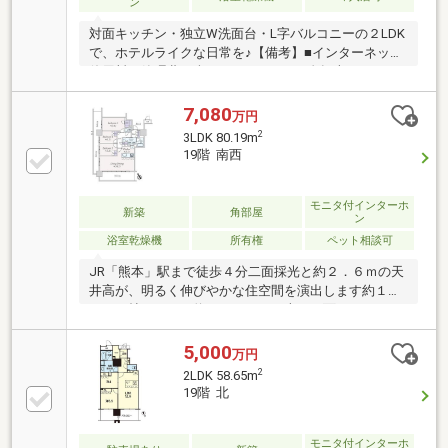
ン
対面キッチン・独立W洗面台・L字バルコニーの２LDK
で、ホテルライクな日常を♪【備考】■インターネット
使用料は管理費に含みます（BBIQ）■自転車300～500
円/月■バイク空き区画有（要相談）：2，000円/月■ペ
ット飼育：犬猫2匹まで（体高等制限あり）■民泊不可
7,080
万円
■未入居
2
3LDK 80.19m
19階 南西
モニタ付インターホ
新築
角部屋
ン
浴室乾燥機
所有権
ペット相談可
JR「熊本」駅まで徒歩４分二面採光と約２．６ｍの天
井高が、明るく伸びやかな住空間を演出します約１
７．４帖のＬＤＫ約２９．７４平米の二面バルコニー
南西側、北西側ともに眺望を遮る建物がないので開放
感があります未入居のため水回り未使用食器洗い乾燥
5,000
万円
機・ディスポーザー付防音性に配慮したＴ－２サッ
2
2LDK 58.65m
シ・断熱性に優れた複層ガラス２０階スカイラウン
19階 北
ジ・１階ライブラリースペース各階ゴミ置場があり、
２４時間ゴミ出し可能現在空室、写真では伝えきれな
い眺望と開放感を、ぜひ現地でご体感ください
モニタ付インターホ