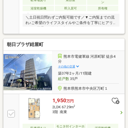
駐車場あり
角部屋
ン
援。 ◆ 防災倉庫を設置：防災グッズを備蓄した倉
浴室乾燥機
即入居可
所有権
庫を設置。非常時への備えで安心をプラス。
＼土日祝日問わずご内覧可能です／▼ご内覧までの流
れ♪ご希望のライフスタイルやご条件を丁寧にヒアリ
ング。厳選した物件の中から、ご納得いただける住ま
いをご提案。ご内覧も、お客様のご都合に合わせて柔
軟に調整いたします。▼資金計画・住宅ローンもワン
朝日プラザ紺屋町
ストップでサポート♪お客様のお悩みに経験豊富な担
当者が丁寧にご対応。安心して次のステージへ進める
よう、的確なアドバイスを行います。▼お客様のペー
熊本市電健軍線 河原町駅 徒歩4
スでご検討いただけます「まだ検討したい」「他の物
分
件も見たい」などのご希望にも、ご条件に合わせた物
その他の交通
件をご提案しながら、納得のマイホーム探しをしっか
築37年2ヶ月/11階建
りサポートいたします。TEL：096-206-1230
総戸数
35戸
熊本県熊本市中央区万町１
1,950
万円
2
2LDK 67.29m
3階 南東
モニタ付インターホ