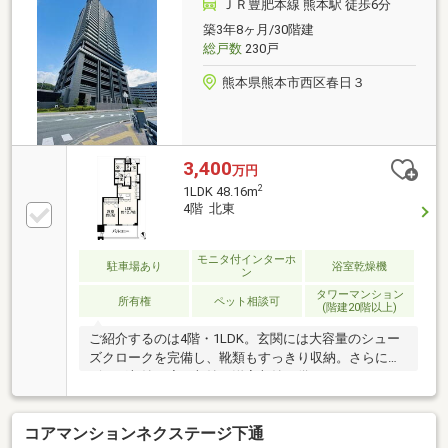
能）・大型専用（賃貸中、30，000円／月） ■駐車場
ＪＲ豊肥本線 熊本駅 徒歩6分
その他の費用（2台分）：管理費・修繕積立金・土地
築3年8ヶ月/30階建
賃借料 25，200円／月■緩衝地区：五福小学校・藤園
総戸数
230戸
中学校
熊本県熊本市西区春日３
3,400
万円
2
1LDK 48.16m
4階 北東
モニタ付インターホ
駐車場あり
浴室乾燥機
ン
タワーマンション
所有権
ペット相談可
(階建20階以上)
ご紹介するのは4階・1LDK。玄関には大容量のシュー
ズクロークを完備し、靴類もすっきり収納。さらにリ
ビング収納や廊下収納、洋室収納も備わっています。
室内はもちろん、共用部の充実度もタワーマンション
ならでは。各フロアでのゴミ出しや24時間対応のゴミ
コアマンションネクステージ下通
ステーションにより、忙しい日々の中でもストレスフ