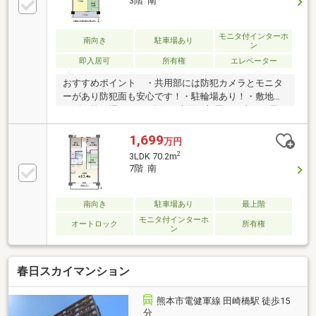
3階 南
モニタ付インターホ
南向き
駐車場あり
ン
即入居可
所有権
エレベーター
おすすめポイント ・共用部には防犯カメラとモニタ
ーがあり防犯面も安心です！・駐輪場あり！・敷地内
にゴミ捨て場あり♪・人気の南面の部屋で日当りと風
通し良好♪・70.20㎡とゆとりの生活が可能ですね♪・バ
ストイレ別の間取りです♪・各居室に収納豊富♪・駐車
1,699
万円
場確保可！ご自身でリノベーションされたい方へおす
2
3LDK 70.2m
すめの物件！リフォームのご相談も承っておりますの
7階 南
で、好きな設備や壁紙を選び素敵なお部屋にすること
も可能です！都心部近郊でありながら、静かな住環
境！熊本駅隣接の蓮台寺で新生活をスタートされてみ
南向き
駐車場あり
最上階
てはいかがでしょうか？いつでもご内覧可能ですので
モニタ付インターホ
オートロック
所有権
ン
お気軽にお問い合わせください♪
春日スカイマンション
熊本市電健軍線 田崎橋駅 徒歩15
分