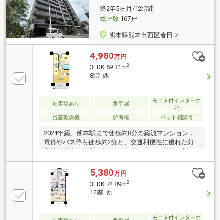
築2年5ヶ月/12階建
総戸数
167戸
熊本県熊本市西区春日２
4,980
万円
2
3LDK 69.31m
8階 西
モニタ付インターホ
駐車場あり
角部屋
ン
浴室乾燥機
所有権
ペット相談可
2024年築、熊本駅まで徒歩約8分の築浅マンション 。
電停やバス停も徒歩約2分と、交通利便性に優れた好
立地が魅力 。8階部分、約17.4帖のLDKは陽当り良好
で、奥行きのあるバルコニーが開放感を演出します。
食洗機や豊富な収納など最新設備も充実した、快適な
5,380
万円
都市生活を叶える一邸です。～心豊かな暮らしを支
2
3LDK 74.89m
え、彩る機能とサービス～ ◆ノンタッチキー対応：
12階 西
リーダーにかざすだけで共用エントランスを解錠、入
館もスムーズ。 ◆Wi-Fi完備フリースペース：Wi-Fi
完備の共用スペースを用意。自由で快適な働き方を支
モニタ付インターホ