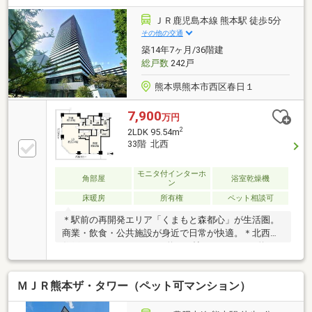
ＪＲ鹿児島本線 熊本駅 徒歩5分
その他の交通
築14年7ヶ月/36階建
総戸数
242戸
熊本県熊本市西区春日１
7,900
万円
2
2LDK 95.54m
33階 北西
モニタ付インターホ
角部屋
浴室乾燥機
ン
床暖房
所有権
ペット相談可
＊駅前の再開発エリア「くまもと森都心」が生活圏。
商業・飲食・公共施設が身近で日常が快適。＊北西角
住戸×ワイドバルコニー。約22.4帖LDとキッチン約3.6
帖、2洋室＋WICで家族と個室を両立。＊33階ならでは
の開放的な眺望と採光。視線が抜ける心地よさと、落
ＭＪＲ熊本ザ・タワー（ペット可マンション）
ち着きある住環境を実感。※備考※■駐車場2台所有
（※1台賃貸中）：ハイルーフ専用（空き、使用可