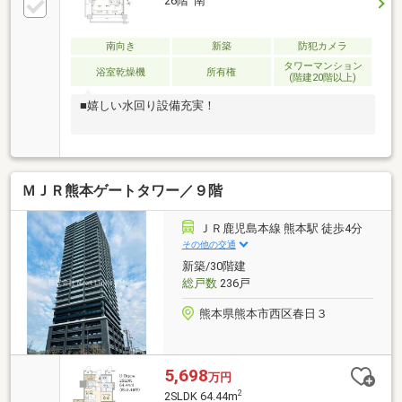
26階 南
南向き
新築
防犯カメラ
タワーマンション
浴室乾燥機
所有権
(階建20階以上)
■嬉しい水回り設備充実！
ＭＪＲ熊本ゲートタワー／９階
ＪＲ鹿児島本線 熊本駅 徒歩4分
その他の交通
新築/30階建
総戸数
236戸
熊本県熊本市西区春日３
5,698
万円
2
2SLDK 64.44m