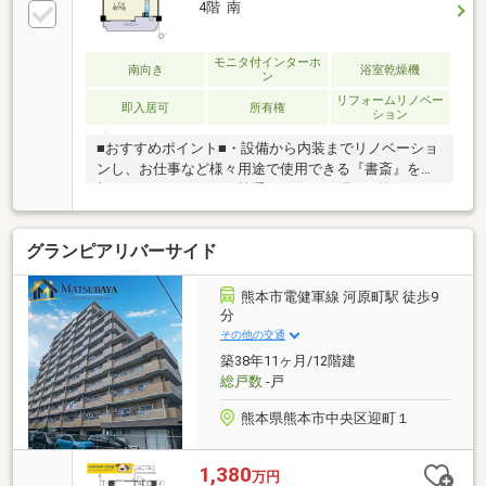
4階 南
モニタ付インターホ
南向き
浴室乾燥機
ン
リフォームリノベー
即入居可
所有権
ション
■おすすめポイント■・設備から内装までリノベーショ
ンし、お仕事など様々用途で使用できる『書斎』を追
加！！・キッチンには勝手口があり、明るく換気のし
やすくなっております！・キッチンと同タイプのカッ
プボードにより、収納充実(＾＾♪・浴室には浴室乾燥
グランピアリバーサイド
暖房機あり◎・周辺環境は徒歩圏内にスーパー、コン
ビニ、バス停等揃っており利便性も良好です◎・駐車
場一住戸一台確保可！令和8年8月中旬頃完成です！！
熊本市電健軍線 河原町駅 徒歩9
ぜひご内覧ください☆
分
その他の交通
築38年11ヶ月/12階建
総戸数
-戸
熊本県熊本市中央区迎町１
1,380
万円