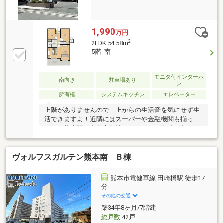
1,990
万円
2
2LDK 54.58m
5階 南
モニタ付インターホ
南向き
駐車場あり
ン
所有権
システムキッチン
エレベーター
上階がありませんので、上からの生活音を気にせず生
活できますよ！近隣にはスーパーや金融機関も揃って
おり、熊本駅や中心市街地へのアクセス条件も良いお
すすめマンションです！
ヴォルフスガルテン熊本南 Ｂ棟
熊本市電健軍線 田崎橋駅 徒歩17
分
その他の交通
築34年8ヶ月/7階建
総戸数
42戸