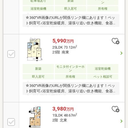
駐車場あり
新築
ン
浴室乾燥機
即入居可
所有権
☆360°VR画像のURLが関係リンク欄にあります！ペッ
ト飼育可♪浴室乾燥暖房、湯張り追い炊き機能、食器
洗い乾燥機等多機能設備でサービスルーム、シューズ
インクローゼット、パントリー、リネン庫、クローゼ
ットと収納も充実♪熊本駅を中心に、ショッピング、
5,990
万円
ホテル、グルメ、アミューズメントなど都市機能がさ
2
2SLDK 73.12m
らに充実する熊本駅前の好立地♪クリーニングや宅
25階 南東
配、ペットシッター他様々なサービスをコンシェルジ
ュに依頼可能♪各階でゴミ出し可能！しかも24時間い
つでもOK!免振構造加え、トリプルセキュリティで安
モニタ付インターホ
新築
浴室乾燥機
ン
心安全の防犯対策！お気軽にお問い合わせください！
即入居可
所有権
ペット相談可
☆360°VR画像のURLが関係リンク欄にあります！ペッ
ト飼育可♪浴室乾燥暖房、湯張り追い炊き機能、食器
洗い乾燥機等多機能設備でサービスルーム、シューズ
インクローゼット、リネン庫、パントリー、ウォーク
インクローゼットと収納も充実♪熊本駅を中心に、シ
3,980
万円
ョッピング、ホテル、グルメ、アミューズメントなど
2
1SLDK 48.67m
都市機能がさらに充実する熊本駅前の好立地♪クリー
2階 北東
ニングや宅配、ペットシッター他様々なサービスをコ