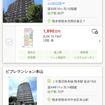
その他の交通
築32年10ヶ月/12階建
総戸数
82戸
熊本県熊本市西区春日７
1,890
万円
2
3LDK 72.15m
12階 南
南向き
最上階
角部屋
所有権
ペット相談可
システムキッチン
ビブレマンション本山
ＪＲ鹿児島本線 熊本駅 徒歩15分
築34年11ヶ月/14階建
総戸数
73戸
熊本県熊本市中央区本山町