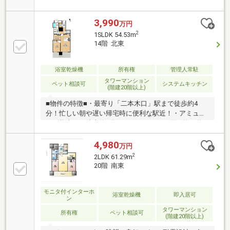
関のトリプルセキュリティー！・ディスポーザーや食
洗器、浴室乾燥など多機能な設備！・W.I.CやS.I.C、納
戸など充実した収納！・ゴミステーションは各階に完
3,990
万円
備！24時間利用可能で、下に降りる必要がありませ
2
1SLDK 54.53m
ん！・JR鹿児島本線・豊肥本線・新幹線・市電「熊本
14階 北東
駅前」電停が徒歩数分圏内です！・商業施設『アミュ
プラザくまもと』、スーパー・銀行・ドラッグスト
ア・病院なども揃い、日常生活が完結(＾＾)♪・フィッ
浴室乾燥機
所有権
管理人常駐
トネス、ゲストルームも完備！お問い合わせはお気軽
タワーマンション
ペット相談可
システムキッチン
(階建20階以上)
にご連絡下さい！
■物件の特徴■・最寄り「二本木口」駅まで徒歩約4
分！忙しい朝や遅い帰宅時に便利な駅近！・アミュプ
ラザ熊本まで徒歩約3分！ちょっとしたお買い物や休
日のお出かけにも大変便利です♪・小学校まで徒歩約7
分！やっぱり通学路は出来るだけ短い方が安心で
4,980
万円
す！・高層階のため眺望良好！陽当たり・風通し良好
2
2LDK 61.29m
で快適にお過ごしいただけます♪・防犯が気になる方
20階 南東
にオススメのオートロック付き！■周辺環境■春日小学
校 徒歩約7分花陵中学校 徒歩約20分熊本市健軍線
「二本木口」駅 徒歩約4分■ご内覧・ご来店 ご希望
モニタ付インターホ
浴室乾燥機
即入居可
ン
のお客様へ■ご来店・ご案内可能でございます！ご希
タワーマンション
望のお日にちをお気軽にご連絡下さいませ♪
所有権
ペット相談可
(階建20階以上)