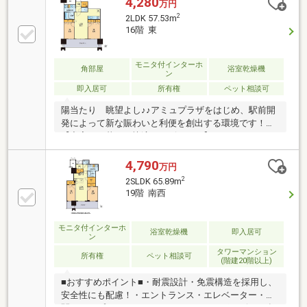
4,280
万円
2
2LDK 57.53m
16階 東
モニタ付インターホ
角部屋
浴室乾燥機
ン
即入居可
所有権
ペット相談可
陽当たり 眺望よし♪♪アミュプラザをはじめ、駅前開
発によって新な賑わいと利便を創出する環境です！
【充実した暮らし快適サービスあり】・コンシェルジ
ュサービス・フロントサービス・フィットネスジムサ
ービス・クリーニングボックス・ゲストスィート・ス
4,790
万円
カイラウンジ・ゴミ回収サービス（各フロアにゴミ置
2
2SLDK 65.89m
き場あり）・24時間ゴミ出し可能・宅配ボックス
19階 南西
モニタ付インターホ
浴室乾燥機
即入居可
ン
タワーマンション
所有権
ペット相談可
(階建20階以上)
■おすすめポイント■・耐震設計・免震構造を採用し、
安全性にも配慮！・エントランス・エレベーター・玄