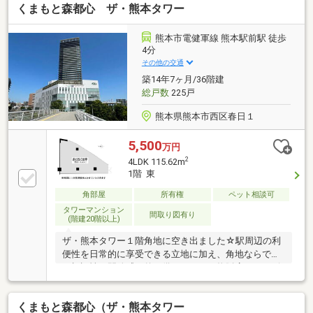
くまもと森都心 ザ・熊本タワー
熊本市電健軍線 熊本駅前駅 徒歩
4分
その他の交通
築14年7ヶ月/36階建
総戸数
225戸
熊本県熊本市西区春日１
5,500
万円
2
4LDK 115.62m
1階 東
角部屋
所有権
ペット相談可
タワーマンション
間取り図有り
(階建20階以上)
ザ・熊本タワー１階角地に空き出ました☆駅周辺の利
便性を日常的に享受できる立地に加え、角地ならでは
の視認性と開放感も兼ね備えており、物販店やサービ
ス店舗、サロン、事務所兼店舗など幅広い用途にご検
討いただけます。※詳しくはお問い合わせください建
くまもと森都心（ザ・熊本タワー
物裏手にはベンチや河川敷があり、休憩時には自然を