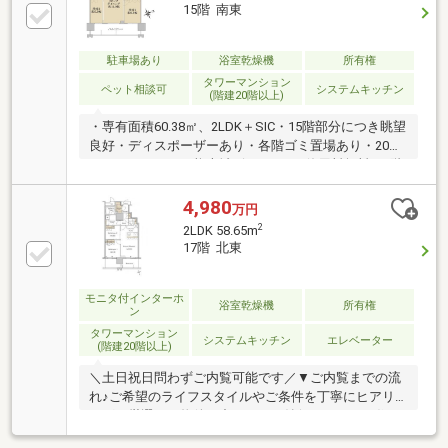
15階 南東
駐車場あり
浴室乾燥機
所有権
タワーマンション
ペット相談可
システムキッチン
(階建20階以上)
・専有面積60.38㎡、2LDK＋SIC・15階部分につき眺望
良好・ディスポーザーあり・各階ゴミ置場あり・20階
スカイラウンジ（熊本城ビュー） ※使用料無料・1階
ライブラリラウンジ ※使用料無料・エレベーター4
基・約11帖のリビングダイニング・約3.4帖の独立性あ
4,980
万円
るキッチン・洋室6.0帖／5.0帖の使いやすい整形間取
2
2LDK 58.65m
り・玄関SIC＋各居室収納＋廊下収納・1418サイズの
17階 北東
ユニットバス
モニタ付インターホ
浴室乾燥機
所有権
ン
タワーマンション
システムキッチン
エレベーター
(階建20階以上)
＼土日祝日問わずご内覧可能です／▼ご内覧までの流
れ♪ご希望のライフスタイルやご条件を丁寧にヒアリ
ング。厳選した物件の中から、ご納得いただける住ま
いをご提案。ご内覧も、お客様のご都合に合わせて柔