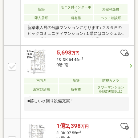
ンシェルジュに依頼可能♪各階でゴミ出し可能！しか
も24時間いつでもOK!免振構造加え、トリプルセキュ
モニタ付インターホ
新築
浴室乾燥機
ン
リティで安心安全の防犯対策！新築未入居の為気持ち
即入居可
所有権
ペット相談可
よく新生活をスタートできます♪
新築未入居の分譲マンションになります♪２３６戸の
ビッグコミュニティマンション♪１階にはコンシェル
ジュも滞在しホテルのようなロビー仕様になっていま
す♪共有部にはスカイラウンジやライブラリーラウン
ジもありフリーＷｉ－Ｆｉも使用可能♪各階にご自身
5,698
万円
のタイミングでゴミ出し可能♪インターネットも使い
2
2SLDK 64.44m
放題♪ペット飼育も可能です♪免振構造に加え、トリプ
9階 南
ルセキュリティで防犯面も安心できます♪アミュプラ
ザくまもとを中心に、ショッピング、ホテル、グル
メ、アミューズメントなど都市機能がさらに充実する
南向き
新築
防犯カメラ
熊本駅前エリアになります♪居住用、セカンドハウス
タワーマンション
浴室乾燥機
所有権
(階建20階以上)
用、投資用としても幅広く活用可能なマンションにな
ります♪
■嬉しい水回り設備充実！
1億2,398
万円
2
3LDK 97.55m