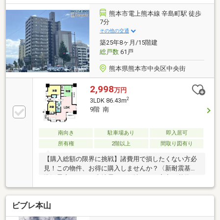
リーな生活を実現します。また、来客対応にも便利な
スカイラウンジやゲストルームを完備。さらにコンシ
熊本市電上熊本線 辛島町駅 徒歩
ェルジュサービス付きで、日々の暮らしをさりげなく
7分
サポートしてくれます。※敷地内駐車場は承継不可
その他の交通
（区分所有者変更時に抽選となります。）
築25年8ヶ月/15階建
総戸数
61戸
熊本県熊本市中央区中央街
2,998
万円
2
3LDK 86.43m
9階 南
南向き
駐車場あり
即入居可
所有権
2階以上
間取り図有り
【購入総額の限界に挑戦】諸費用で損したくない方必
見！この物件、お得に購入しませんか？〈新耐震基
準〉震度６～７の大地震でも倒壊しない安心の基準で
す。地震保険料の割引も。〈駐車場1台確保〉空き待
ちの不安なし。「駐車場不足」もここなら解決。〈城
ビブレ本山
東小学校まで徒歩２０分〉通学路が短いから、低学年
のお子様も安心です。〈無駄な動きゼロ〉家事動線を