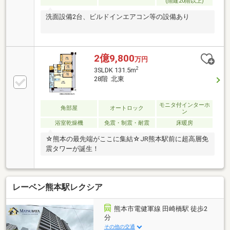
(階建20階以上)
洗面設備2台、ビルドインエアコン等の設備あり
2億9,800
万円
2
3SLDK 131.5m
28階 北東
モニタ付インターホ
角部屋
オートロック
ン
浴室乾燥機
免震・制震・耐震
床暖房
☆熊本の最先端がここに集結☆JR熊本駅前に超高層免
震タワーが誕生！
レーベン熊本駅レクシア
熊本市電健軍線 田崎橋駅 徒歩2
分
その他の交通