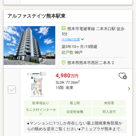
ット飼育可（規約あり）・オートロック・宅配ボック
ス完備！駐車場 月額6000～10000円（空き状況につ
アルファステイツ熊本駅東
きましては、お気軽にお問い合わせください）
熊本市電健軍線 二本木口駅 徒歩
5分
その他の交通
築3年10ヶ月/15階建
総戸数
98戸
熊本県熊本市西区二本木２
4,980
万円
2
3LDK 77.36m
15階 南東
駐車場あり
最上階
角部屋
モニタ付インターホ
浴室乾燥機
即入居可
ン
●マンションに1つしか存在しない最上階南東角部屋か
らの眺めを是非ご覧ください●アミュプラザ熊本まで
徒歩8分、最寄り電停やバス停まで徒歩5分という便利