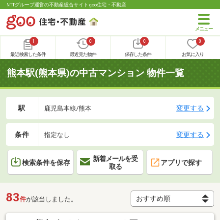
NTTグループ運営の不動産総合サイト goo住宅・不動産
1
0
0
0
最近検索した条件
最近見た物件
保存した条件
お気に入り
熊本駅(熊本県)の中古マンション 物件一覧
駅
変更する
鹿児島本線/熊本
条件
変更する
指定なし
新着メールを受
検索条件を保存
アプリで探す
取る
83
件
が該当しました。