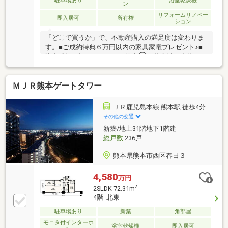
駐車場あり
浴室乾燥機
ン
リフォームリノベー
即入居可
所有権
ション
「どこで買うか」で、不動産購入の満足度は変わりま
す。■ご成約特典６万円以内の家具家電プレゼント♪■
購入総額を抑える３つのご提案①価格交渉に自信あり
②オプション費用も相見積り③提携銀行多数で金利
を安く＼３００万円以上差がでることも！／他社様の
ＭＪＲ熊本ゲートタワー
お見積り後でもご相談歓迎！最安値をお約束します
◎■熊本県全域の内覧ツアー・他社掲載物件もまとめ
てご案内・全種別を窓口ひとつで比較・内覧■九州
ＪＲ鹿児島本線 熊本駅 徒歩4分
No.1の実績・ハウスドゥ全国大会2025九州エリア売買
その他の交通
件数・売上高１位・Google口コミランキング「熊本県
新築/地上31階地下1階建
不動産売買」１位＼お客様の声を参考に失敗しない家
総戸数
236戸
探しを♪／
熊本県熊本市西区春日３
4,580
万円
2
2SLDK 72.31m
4階 北東
駐車場あり
新築
角部屋
モニタ付インターホ
浴室乾燥機
即入居可