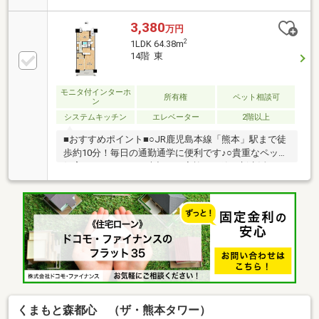
な立地ながら閑静で落ち着きのある住みやすい住環境
です♪●エアコン・カーテン・照明器具等もそのままお
3,380
万円
使い頂けますので、諸経費を抑えられます！●ペット
2
1LDK 64.38m
飼育小型犬猫2匹までＯＫ！●一括インターネット導入
14階 東
のマンションで無料でインターネットをご利用頂けま
す！※ペット飼育条件（小型犬猫計2匹まで、股下
10cm以内）※古町小学校・花陵中学校
モニタ付インターホ
所有権
ペット相談可
ン
システムキッチン
エレベーター
2階以上
■おすすめポイント■○JR鹿児島本線「熊本」駅まで徒
歩約10分！毎日の通勤通学に便利です♪○貴重なペット
飼育可マンション！大切なご家族と一緒に新生活をス
タートできます♪○高層階のため眺望良好です♪○2022年
築！室内大変綺麗に保たれています♪○テスラのカーシ
ェアございます！憧れの電気自動車を気軽に利用でき
ます♪○コンビニやスーパーなどの生活利便施設が近
く、買い物や外食にも便利♪快適な都心生活が叶いま
す！○落ち着いた住環境と日常の暮らしやすさを両立
したおすすめの一邸です♪■ご内覧・ご来店 ご希望の
お客様へ■ご来店・見学予約受付中！ご希望のお日に
ちをお気軽にご連絡下さいませ♪
くまもと森都心 （ザ・熊本タワー）