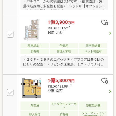
・バルコニーからの眺望は良好です♪・耐震設計・免
震構造採用し安全性も配慮♪・ペット可【オプション
追加設備仕様】・玄関人感センサー追加・リビングダ
ウンライト追加・全面床（フローリング）傷防止コー
ティング・エアコン３台、カーテン付
1億3,900
万円
2
2SLDK 131.5m
26階 北西
駐車場あり
角部屋
浴室乾燥機
所有権
管理人常駐
ペット相談可
・２６Ｆ～２９Ｆのエグゼクティブフロアは各５邸の
ゆとりの配置！・リビング床暖房、ミストサウナ付き
バスルーム、ディスポーザー付きキッチン等室内設備
充実！・納戸、シューズインクローゼット等大容量の
収納スペース！・コンシェルジュ常勤で幅広いサービ
1億5,800
万円
スを提供！・各フロアにごみステーション！２４時間
2
3SLDK 122.98m
ゴミ出しＯＫ！・フィットネス、ゲストルーム、オー
27階 南西
ナーラウンジ等共用設備も完備！
モニタ付インターホ
角部屋
浴室乾燥機
ン
タワーマンション
即入居可
所有権