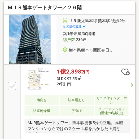
軟に調整いたします。▼資金計画・住宅ローンもワン
ＭＪＲ熊本ゲートタワー／２６階
ストップでサポート♪お客様のお悩みに経験豊富な担
当者が丁寧にご対応。安心して次のステージへ進める
よう、的確なアドバイスを行います。▼お客様のペー
ＪＲ鹿児島本線 熊本駅 徒歩4分
スでご検討いただけます「まだ検討したい」「他の物
その他の交通
件も見たい」などのご希望にも、ご条件に合わせた物
築1年未満/30階建
件をご提案しながら、納得のマイホーム探しをしっか
総戸数
236戸
りサポートいたします。TEL：096-206-1230
熊本県熊本市西区春日３
1億2,398
万円
2
3LDK 97.55m
26階 南
モニタ付インターホ
南向き
駐車場あり
ン
タワーマンション
浴室乾燥機
所有権
(階建20階以上)
MJR熊本ゲートタワー。熊本駅徒歩5分の立地。高層
マンションならではのスケール感を活かした上質な設
備仕様。スカイラウンジやライブラリーラウンジなど