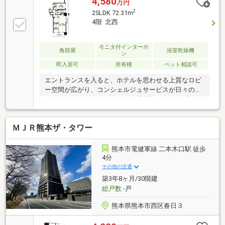
4,580
万円
2
2SLDK 72.31m
4階 北西
モニタ付インターホ
角部屋
浴室乾燥機
ン
即入居可
所有権
ペット相談可
エントランスを入ると、ホテルを思わせる上質なロビ
ー空間が広がり、コンシェルジュサービスが日々の暮
らしをサポートしてくれます。共用部にはライブラリ
ーラウンジやスカイラウンジを完備。読書を楽しんだ
り、景色を眺めながらゆったりとした時間を過ごした
ＭＪＲ熊本ザ・タワー
りと、自宅以外にも心地よく過ごせる空間が用意され
ています。お部屋は４階角部屋ならではの開放感が魅
力。※駐車場の空きはあるようですが、利用料金は確
熊本市電健軍線 二本木口駅 徒歩
認中です。※バルコニー向き：北西、北東向き
4分
その他の交通
築3年8ヶ月/30階建
総戸数
-戸
熊本県熊本市西区春日３