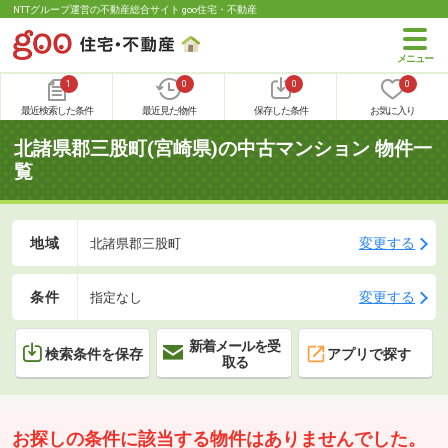
NTTグループ運営の不動産総合サイト goo住宅・不動産
1
0
0
0
最近検索した条件
最近見た物件
保存した条件
お気に入り
北諸県郡三股町(宮崎県)の中古マンション 物件一
覧
地域
変更する
北諸県郡三股町
条件
変更する
指定なし
新着メールを受
検索条件を保存
アプリで探す
取る
お探しの条件に該当する物件はありませんでした。