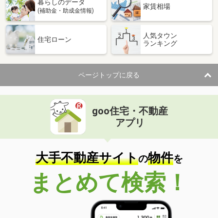
暮らしのデータ
家賃相場
(補助金・助成金情報)
人気タウン
住宅ローン
ランキング
ページトップに戻る
goo住宅・不動産
アプリ
大手不動産サイト
物件
の
を
まとめて検索！