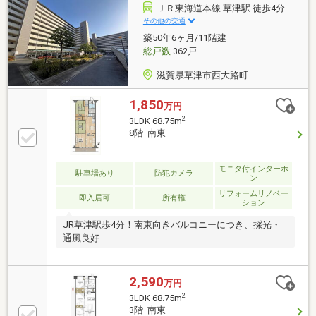
ＪＲ東海道本線 草津駅 徒歩4分
その他の交通
築50年6ヶ月/11階建
総戸数
362戸
滋賀県草津市西大路町
1,850
万円
2
3LDK 68.75m
8階 南東
モニタ付インターホ
駐車場あり
防犯カメラ
ン
リフォームリノベー
即入居可
所有権
ション
JR草津駅歩4分！南東向きバルコニーにつき、採光・
通風良好
2,590
万円
2
3LDK 68.75m
3階 南東