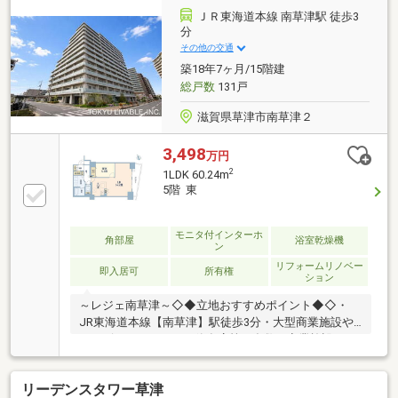
更LDK拡張工事 内装工事（クロス張替 床工事 塗
ＪＲ東海道本線 南草津駅 徒歩3
装工事 電気工事 等） ◎弊社ＨＰにはお得情報が
分
多数掲載されているので是非一度ご覧ください♪他に
その他の交通
もご要望やご質問などございましらお気軽にお問い合
築18年7ヶ月/15階建
わせください♪
総戸数
131戸
滋賀県草津市南草津２
3,498
万円
2
1LDK 60.24m
5階 東
モニタ付インターホ
角部屋
浴室乾燥機
ン
リフォームリノベー
即入居可
所有権
ション
～レジェ南草津～◇◆立地おすすめポイント◆◇・
JR東海道本線【南草津】駅徒歩3分・大型商業施設や
コンビニエンストア、飲食店等、多数の商業施設など
があり、活気のある町です。・駅前の便利な環境につ
き、マンションも多数立ち並んでいるエリアとなって
リーデンスタワー草津
おります。◇◆リフォーム内容◆◇・給湯器交換