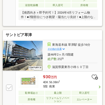
ン
浴室乾燥機
即入居可
所有権
【南西向き＋即予約可！】2026年4月リフォーム物
件！■7階部分につき眺望・陽当たり良好！■上階のな
い部屋位置です！■近隣には商業施設多数あり生活至
便！
サントピア草津
東海道本線 草津駅 徒歩16分
その他の交通
築46年2ヶ月/5階建
総戸数
25戸
滋賀県栗東市小柿１０丁目
930
万円
2
4DK 56.38m
5階 南東
駐車場あり
最上階
即入居可
リフォームリノベー
所有権
エレベーター
ション