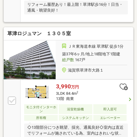
リフォーム履歴あり！最上階！草津駅歩16分！日当・
通風・眺望良好！
草津ロジュマン １３０５室
ＪＲ東海道本線 草津駅 徒歩1分
築37年6ヶ月/地上18階地下1階建
総戸数
167戸
滋賀県草津市大路１
3,990
万円
2
3LDK 84.4m
13階 南東
モニタ付インターホ
浴室乾燥機
即入居可
ン
所有権
システムキッチン
エレベーター
◇13階部分につき眺望、採光、通風良好◇室内は直近
でリフォームが施されている為、室内はきれいな状態