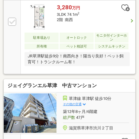
3,280
万円
2
3LDK 74.1m
2階 南西
モニタ付インターホ
駐車場あり
オートロック
ン
所有権
ペット相談可
システムキッチン
JR草津駅徒歩9分！南西向き！陽当り良好！ペット飼
育可！トランクルーム有！
ジェイグランエル草津 中古マンション
草津線 草津駅 徒歩10分
その他の交通
築12年8ヶ月/6階建
総戸数
47戸
滋賀県草津市渋川２丁目