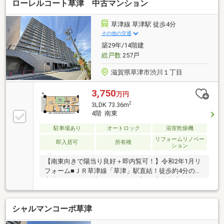
ローレルコート草津 中古マンション
草津線 草津駅 徒歩4分
その他の交通
築29年/14階建
総戸数
257戸
滋賀県草津市渋川１丁目
3,750
万円
2
3LDK 73.36m
4階 南東
駐車場あり
オートロック
浴室乾燥機
リフォームリノベー
即入居可
所有権
ション
【南東向きで陽当り良好＋即内覧可！】令和2年1月リ
フォーム■ＪＲ草津線「草津」駅直結！徒歩約4分の好
立地■LDKは16.3帖のゆとりある広さ■家事効率の上が
る食洗機や・浴室乾燥機完備
シャルマンコーポ草津