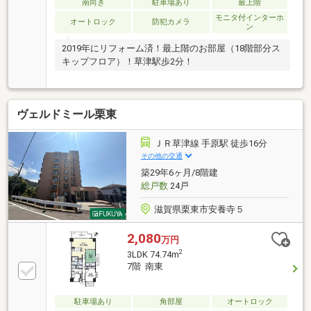
南向き
駐車場あり
最上階
モニタ付インターホ
オートロック
防犯カメラ
ン
2019年にリフォーム済！最上階のお部屋（18階部分ス
キップフロア）！草津駅歩2分！
ヴェルドミール栗東
ＪＲ草津線 手原駅 徒歩16分
その他の交通
築29年6ヶ月/8階建
総戸数
24戸
滋賀県栗東市安養寺５
2,080
万円
2
3LDK 74.74m
7階 南東
駐車場あり
角部屋
オートロック