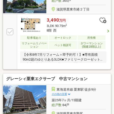
総戸数
365戸
滋賀県栗東市綣２丁目
3,490
万円
2
3LDK 90.75m
8階 西
駐車場あり
オートロック
所有権
リフォームリノベー
タワーマンション
ペット相談可
ション
(階建20階以上)
【令和8年7月リフォーム＋即予約可！】■専有面積
90m2超のゆとりある3LDK■ファミリークローゼットな
ど充実の収納■ペットと暮らせる8階部分のレジデンス
■オートロックや宅配ボックス完備
グレーシィ栗東エクサーブ 中古マンション
東海道本線 栗東駅 徒歩9分
その他の交通
築25年7ヶ月/15階建
総戸数
84戸
滋賀県栗東市野尻