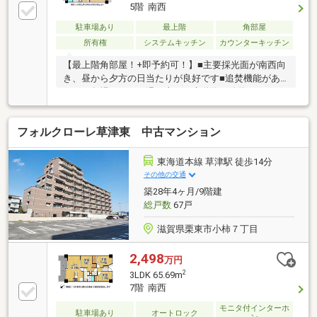
5階 南西
駐車場あり
最上階
角部屋
所有権
システムキッチン
カウンターキッチン
【最上階角部屋！+即予約可！】■主要採光面が南西向
き、昼から夕方の日当たりが良好です■追焚機能があ
るので冬場はすぐに温め直せて水道代も節約できます
■2WAYバルコニーなので開放感があります
フォルクローレ草津東 中古マンション
東海道本線 草津駅 徒歩14分
その他の交通
築28年4ヶ月/9階建
総戸数
67戸
滋賀県栗東市小柿７丁目
2,498
万円
2
3LDK 65.69m
7階 南西
モニタ付インターホ
駐車場あり
オートロック