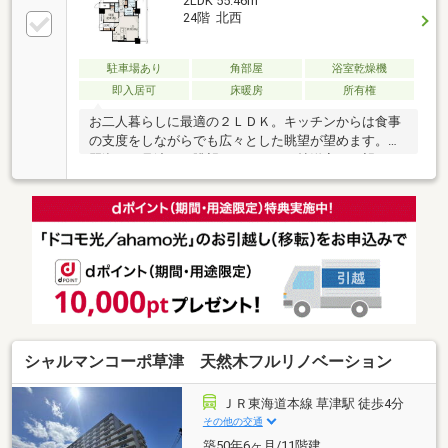
2LDK 55.46m
毎日のお買い物も楽々です♪
24階 北西
駐車場あり
角部屋
浴室乾燥機
即入居可
床暖房
所有権
お二人暮らしに最適の２ＬＤＫ。キッチンからは食事
の支度をしながらでも広々とした眺望が望めます。琵
琶湖まで見渡せる眺望がＬＤＫと７帖洋室から望めま
すので、日々の暮らしに安らぎ感を与えてくれます。
お出かけや通勤の後には、エルティや平和堂でお買い
物をしても、重たい荷物を長い時間運ぶ必要はありま
せん。駅近のタワーマンションは思っておられる以上
にゆとりと安心感があります。生活をより便利にし、
有意義な毎日を実現できるお部屋です。現地をご確認
いただき、是非ともご体感くださいませ！
シャルマンコーポ草津 天然木フルリノベーション
ＪＲ東海道本線 草津駅 徒歩4分
その他の交通
築50年6ヶ月/11階建