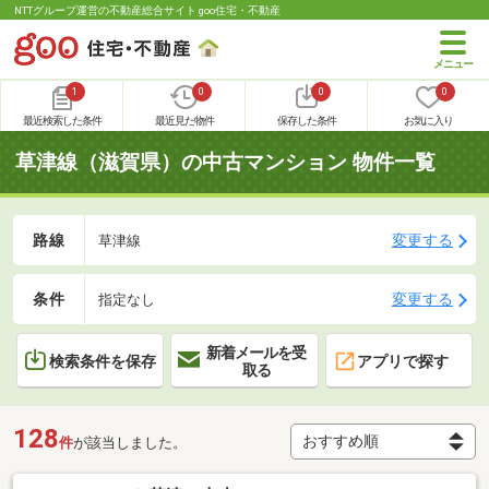
NTTグループ運営の不動産総合サイト goo住宅・不動産
1
0
0
0
最近検索した条件
最近見た物件
保存した条件
お気に入り
草津線（滋賀県）の中古マンション 物件一覧
路線
変更する
草津線
条件
変更する
指定なし
新着メールを受
検索条件を保存
アプリで探す
取る
128
件
が該当しました。