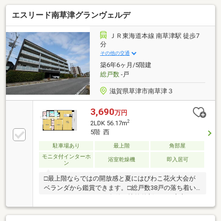
エスリード南草津グランヴェルデ
ＪＲ東海道本線 南草津駅 徒歩7
分
その他の交通
築6年6ヶ月/5階建
総戸数
-戸
滋賀県草津市南草津３
3,690
万円
2
2LDK 56.17m
5階 西
駐車場あり
最上階
角部屋
モニタ付インターホ
浴室乾燥機
即入居可
ン
□最上階ならではの開放感と夏にはびわこ花火大会が
ベランダから鑑賞できます。□総戸数38戸の落ち着い
たコミュニティ、2020年築と比較的新しく、安心して
長く住める住環境です。□リビング床暖房により冬も
足下あったかいです。□専用トランクルームありま