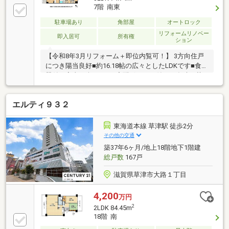
7階 南東
駐車場あり
角部屋
オートロック
リフォームリノベー
即入居可
所有権
ション
【令和8年3月リフォーム＋即位内覧可！】 3方向住戸
につき陽当良好■約16.18帖の広々としたLDKです■食洗
器付で家事も楽々です■宅配ボックス付で不在時の荷
物受け取りもスムーズです
エルティ９３２
東海道本線 草津駅 徒歩2分
その他の交通
築37年6ヶ月/地上18階地下1階建
総戸数
167戸
滋賀県草津市大路１丁目
4,200
万円
2
2LDK 84.45m
18階 南