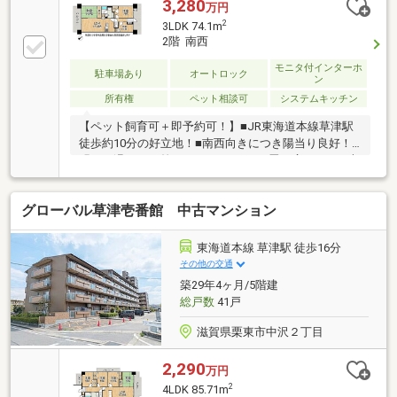
3,280
万円
2
3LDK 74.1m
2階 南西
モニタ付インターホ
駐車場あり
オートロック
ン
所有権
ペット相談可
システムキッチン
【ペット飼育可＋即予約可！】■JR東海道本線草津駅
徒歩約10分の好立地！■南西向きにつき陽当り良好！
明るく温かい日差しがさします■16.3畳の広々LDKや大
容量のWICを備えた3LDK
グローバル草津壱番館 中古マンション
東海道本線 草津駅 徒歩16分
その他の交通
築29年4ヶ月/5階建
総戸数
41戸
滋賀県栗東市中沢２丁目
2,290
万円
2
4LDK 85.71m