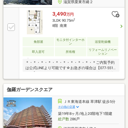
滋賀県栗東市綣２
3,490
万円
2
3LDK 90.75m
8階 南東
モニタ付インターホ
角部屋
浴室乾燥機
ン
リフォームリノベー
即入居可
所有権
ション
＊・＊・＊・＊・＊・＊・＊・＊・＊・＊ご内覧予約
は公式LINEより可能です☆お急ぎの場合は【077-551-
5533】まで♪―――――――――――――――――《この物件
の特徴》・JR栗東駅より徒歩4分！・新規リノベーシ
ョン物件♪ ⇒キッチン、浴室、洗面、トイレ新調
伽羅ガーデンスクエア
全居室クロス貼り替え フローリング張り替え
室内クリーニングなど・ペット飼育可
◎―――――――――――――――――まずは一度ご内覧にお
ＪＲ東海道本線 草津駅 徒歩5分
越しください♪公式LINEよりお問合せお待ちしており
その他の交通
ます♪＊・＊・＊・＊・＊・＊・＊・＊・＊・＊
築19年8ヶ月/地上20階地下1階建
総戸数
286戸