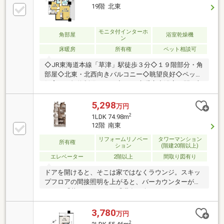
払額、借入可能額、賃貸との比較などお客様により良
19階 北東
い金融機関のご提案をさせていただきます。＜管理費
等の改定予定有＞時期：2029年4月から項目：全体修
繕積立金金額：6，080円から7，540円へ
モニタ付インターホ
角部屋
浴室乾燥機
ン
床暖房
所有権
ペット相談可
◇JR東海道本線「草津」駅徒歩３分◇１９階部分・角
部屋◇北東・北西向きバルコニー◇眺望良好◇ペット
飼育可（規約制限あり）◇LDに床暖房◇浴室に開口部
◇専有面積５５．４６㎡・２LDK◇２０２４年給湯
器・トイレ新調
5,298
万円
2
1LDK 74.98m
12階 南東
リフォームリノベー
タワーマンション
所有権
ション
(階建20階以上)
エレベーター
2階以上
間取り図有り
ドアを開けると、そこは家ではなくラウンジ。スキッ
プフロアの間接照明を上がると、バーカウンターが現
れる。「暮らす」よりも「滞在を楽しむ」ためのリノ
ベーション。SKY BAR RESIDENCE、誕生。【周辺環
境】草津第二小学校まで徒歩約9分。お子様の通学も
3,780
万円
安心◎フレンドマート草津駅東口店まで徒歩約1分。
2