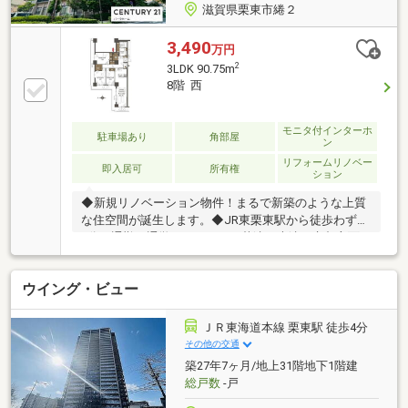
滋賀県栗東市綣２
3,490
万円
2
3LDK 90.75m
8階 西
モニタ付インターホ
駐車場あり
角部屋
ン
リフォームリノベー
即入居可
所有権
ション
◆新規リノベーション物件！まるで新築のような上質
な住空間が誕生します。◆JR東栗東駅から徒歩わずか
4分。通勤・通学はもちろん、草津・大津・京都方面
へのアクセスも良好！◆オートロック・宅配ボックス
完備で防犯面も安心。◆アフターサービス保証付・24
ウイング・ビュー
時間365日緊急対応サービスにより、購入後も安心し
てお住まいいただけます。◆アルプラザ栗東まで徒歩
2分。小学校・中学校も近隣に揃い、ファミリーに嬉
ＪＲ東海道本線 栗東駅 徒歩4分
しい生活環境です。■2026年7月下旬リフォーム・設備
その他の交通
等交換（ユニットバス、食洗機付きシステムキッチ
築27年7ヶ月/地上31階地下1階建
ン、トイレ、洗面化粧台、建具）・全室クロス＆フロ
総戸数
-戸
ーリング張替・配管更新・ハウスクリーニング