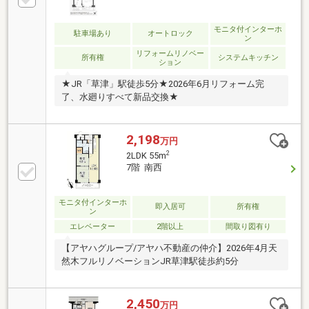
モニタ付インターホ
駐車場あり
オートロック
ン
リフォームリノベー
所有権
システムキッチン
ション
★JR「草津」駅徒歩5分★2026年6月リフォーム完
了、水廻りすべて新品交換★
2,198
万円
2
2LDK 55m
7階 南西
モニタ付インターホ
即入居可
所有権
ン
エレベーター
2階以上
間取り図有り
【アヤハグループ/アヤハ不動産の仲介】2026年4月天
然木フルリノベーションJR草津駅徒歩約5分
2,450
万円