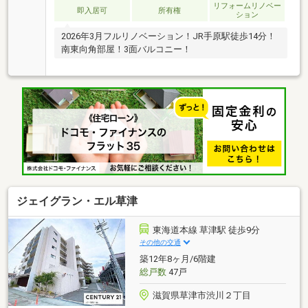
リフォームリノベー
即入居可
所有権
ション
2026年3月フルリノベーション！JR手原駅徒歩14分！
南東向角部屋！3面バルコニー！
ジェイグラン・エル草津
東海道本線 草津駅 徒歩9分
その他の交通
築12年8ヶ月/6階建
総戸数
47戸
滋賀県草津市渋川２丁目