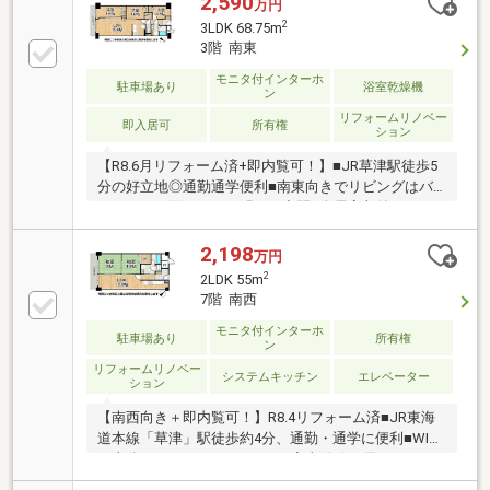
2,590
万円
2
3LDK 68.75m
3階 南東
モニタ付インターホ
駐車場あり
浴室乾燥機
ン
リフォームリノベー
即入居可
所有権
ション
【R8.6月リフォーム済+即内覧可！】■JR草津駅徒歩5
分の好立地◎通勤通学便利■南東向きでリビングはバ
ルコニーに面しており明るい空間■全居室収納+ファミ
リークローゼットもあり収納充実
2,198
万円
2
2LDK 55m
7階 南西
モニタ付インターホ
駐車場あり
所有権
ン
リフォームリノベー
システムキッチン
エレベーター
ション
【南西向き＋即内覧可！】R8.4リフォーム済■JR東海
道本線「草津」駅徒歩約4分、通勤・通学に便利■WIC
は十分なスペースがあります■家事動線に優れた2WAY
バルコニー