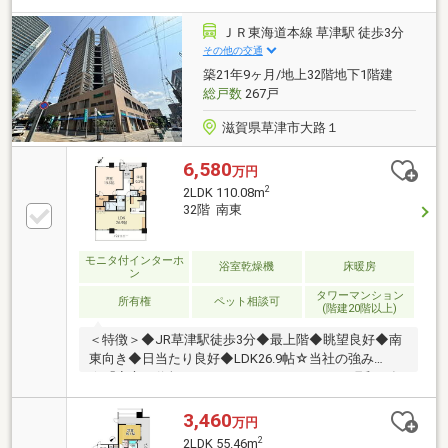
※2019年11月頃交換・リモコンセット交換 ※2019年
11月頃交換・浴室床暖房乾燥機 ※2021年1月頃交換・
ＪＲ東海道本線 草津駅 徒歩3分
ビルトインコンロ ※2024年3月頃交換・ルームエアコ
その他の交通
ン ※2020年6月頃交換・2LDKからリビングを広げて
築21年9ヶ月/地上32階地下1階建
1LDKに変更・洋室4.0帖を5.5帖に変更
総戸数
267戸
滋賀県草津市大路１
6,580
万円
2
2LDK 110.08m
32階 南東
モニタ付インターホ
浴室乾燥機
床暖房
ン
タワーマンション
所有権
ペット相談可
(階建20階以上)
＜特徴＞◆JR草津駅徒歩3分◆最上階◆眺望良好◆南
東向き◆日当たり良好◆LDK26.9帖☆当社の強み
☆「安心・信頼できるパートナー」として、昭和47年
から滋賀県を中心に京滋10店舗のネットワークでお客
様をサポート致します。地域密着の”アヤハ不動産”に
3,460
万円
お任せください♪◆住宅ローン無料相談会◆月々の支
2
2LDK 55.46m