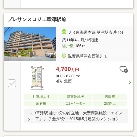
で、新生活をすぐに始められます♪◇新快速停車の草
津駅まで徒歩1分の立地で、近隣に買物施設も多数な
ので住みやすい環境です◇2つのウォークインクロー
プレサンスロジェ草津駅前
ゼット＋ファミリークローゼットの収納力が魅力◇玄
関から二手に分かれた間取りで全居室がバルコニーに
面した配置【リフォーム内容】◎システムキッチン・
ＪＲ東海道本線 草津駅 徒歩1分
ユニットバス・洗面台・トイレ・建具・配管新調◎全
築11年4ヶ月/15階建
室クロス・フローリング貼替えたくさん魅力がある物
総戸数
186戸
件になりますので、是非お早めにご検討頂き、ご内覧
ご希望の際はお気軽にお問い合わせ下さいませ(*＾＾
滋賀県草津市西渋川１
*)
4,700
万円
2
3LDK 67.03m
4階 北西
駐車場あり
浴室乾燥機
床暖房
所有権
エレベーター
2階以上
・JR草津駅 徒歩1分の好立地・大型商業施設「エイス
クエア」まで徒歩2分・2015年5月建築のマンション・
総戸数186戸の大規模レジデンス・室内丁寧にご使用
されています・フルフラット設計でバリアフリーに配
慮・宅配ボックス完備で不在時も安心・スロップシン