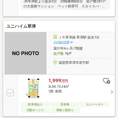
JR草津駅より徒歩3分 20階建8階部分 総戸数281戸
の大規模マンション ペット飼育可 スカイスパ・ラ
ウンジ有 ディスポーザー・床暖房・浴室暖房乾燥機
ユニハイム草津
ＪＲ草津線 草津駅 徒歩7分
その他の交通
築31年6ヶ月/7階建
総戸数
78戸
滋賀県草津市若竹町
1,999
万円
2
3LDK 75.24m
1階 南西
駐車場あり
所有権
エレベーター
宅配ボックス
間取り図有り