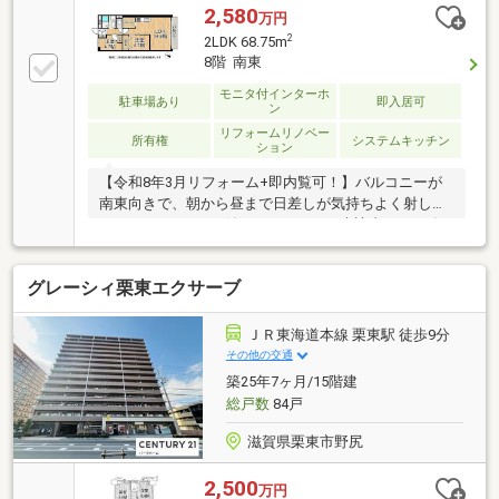
2,580
万円
2
2LDK 68.75m
8階 南東
モニタ付インターホ
駐車場あり
即入居可
ン
リフォームリノベー
所有権
システムキッチン
ション
【令和8年3月リフォーム+即内覧可！】バルコニーが
南東向きで、朝から昼まで日差しが気持ちよく射し込
みます。■モニター付インターホンで来訪者が一目瞭
然。■宅配BOX付き。防犯にも役立ちます。
グレーシィ栗東エクサーブ
ＪＲ東海道本線 栗東駅 徒歩9分
その他の交通
築25年7ヶ月/15階建
総戸数
84戸
滋賀県栗東市野尻
2,500
万円