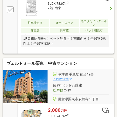
2
3LDK 78.67m
2階 南東
モニタ付インターホ
駐車場あり
オートロック
ン
床暖房
所有権
ペット相談可
JR栗東駅歩9分！ペット飼育可！南東向き！全居室6帖
以上！全居室収納！
ヴェルドミール栗東 中古マンション
草津線 手原駅 徒歩19分
その他の交通
築29年6ヶ月/8階建
総戸数
24戸
滋賀県栗東市安養寺５丁目
2,080
万円
2
3LDK 74.74m