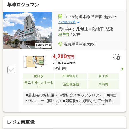
草津ロジュマン
クあり（バルコニー清掃等に便利）・各居室ペアガラ
ス採用（断熱・防音性向上）・ディスポーザー付きで
生ゴミ処理が快適・浴室暖房乾燥機あり（雨天時の洗
ＪＲ東海道本線 草津駅 徒歩2分
濯も安心）・床暖房あり（LD部分）で冬場も快適・ペ
その他の交通
ット飼育可能（規約による制限有）・ペット用足洗い
築37年6ヶ月/地上18階地下1階建
場あり
総戸数
167戸
滋賀県草津市大路１
4,200
万円
2
2LDK 84.45m
18階 南
南向き
駐車場あり
最上階
モニタ付インターホ
浴室乾燥機
所有権
ン
■最上階のお部屋（18階部分スキップフロア）！■両面
バルコニー（南・北）■7階部分に緑豊かな空中庭園あ
り！■宅配BOX完備！■利便性が高い周辺施設【リフォ
ーム内容（2019年8月頃）】浴室交換（浴室暖房乾燥
機付）キッチンパネル施工 レンジフード交換 ガス
レジェ南草津
コンロ交換 浄水器付きシャワー水栓交換洗面台交
換 洗濯パン交換トイレ交換給湯器交換洋室→和室変