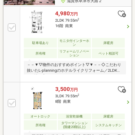
滋賀県草津市大路２
4,980
万円
2
2LDK 79.55m
16階 南東
モニタ付インターホ
駐車場あり
床暖房
ン
リフォームリノベー
所有権
ペット相談可
ション
－－▼▽物件のおすすめポイント▽▼－－◇こだわり
抜いたL-planningのホテルライクリフォーム／2LDK約
17.5帖の広々LDK ・エコカラットタイル ・TOTOハ
イグレードキッチン採用 ・フロートタイプ洗面
etc◇JR草津駅徒歩5分 生活至便な住環境◇最上階の
3,500
万円
スカイスパやスカイラウンジ等共用サービス充実◇日
2
3LDK 79.55m
当たり・眺望良好◎－－▼▽L-planning （エルプラ
8階 南東
ンニング）▽▼－－【栗東市・守山市・草津市／不動
産・リフォーム】滋賀県の不動産・リフォームは全て
当店にワンストップでお任せください！＼Google口コ
オートロック
浴室乾燥機
床暖房
ミ110件以上！☆4.9の高評価を頂いております♪／
タワーマンション
所有権
システムキッチン
(階建20階以上)