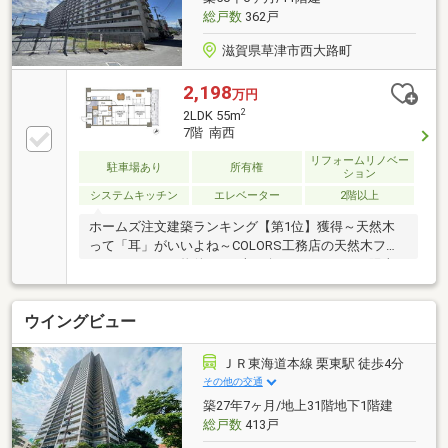
総戸数
362戸
滋賀県草津市西大路町
2,198
万円
2
2LDK 55m
7階 南西
リフォームリノベー
駐車場あり
所有権
ション
システムキッチン
エレベーター
2階以上
ホームズ注文建築ランキング【第1位】獲得～天然木
って「耳」がいいよね～COLORS工務店の天然木フル
リノベーション物件です♪南西向きバルコニーで陽当
たり通風良好♪敷地内自走式駐車場完備しております
７階部分、眺望良好クリエイター厳選の家具・照明付
ウイングビュー
きでお渡しです！毎週末予約不要の見学会も開催して
います、木の香りと肌触りをぜひ現地見学で体感して
ください♪
ＪＲ東海道本線 栗東駅 徒歩4分
その他の交通
築27年7ヶ月/地上31階地下1階建
総戸数
413戸