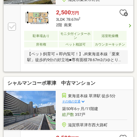
2,500
万円
2
3LDK 78.67m
2階 南東
モニタ付インターホ
駐車場あり
浴室乾燥機
ン
所有権
ペット相談可
カウンターキッチン
【ペット飼育可＋即内覧可！】JR東海道本線「栗東
駅」徒歩約9分の好立地■専有面積78.67m2のゆとりあ
る3LDK■南東向きバルコニーで陽当たり良好■小学校
まで徒歩約6分で子育て環境も充実
シャルマンコーポ草津 中古マンション
東海道本線 草津駅 徒歩5分
その他の交通
築50年6ヶ月/11階建
総戸数
357戸
滋賀県草津市西大路町