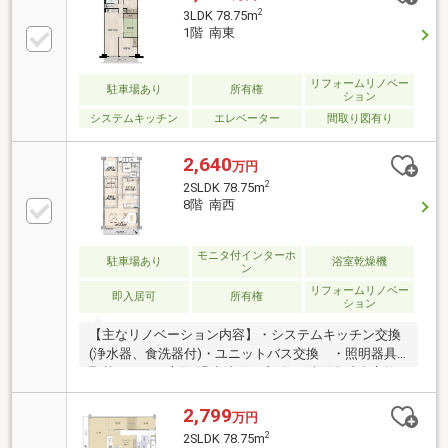
2
3LDK 78.75m
1階 南東
リフォームリノベー
駐車場あり
所有権
ション
システムキッチン
エレベーター
間取り図有り
2,640
万円
2
2SLDK 78.75m
8階 南西
モニタ付インターホ
駐車場あり
浴室乾燥機
ン
リフォームリノベー
即入居可
所有権
ション
【主なリノベーション内容】・システムキッチン交換
(浄水器、食洗器付)・ユニットバス交換 ・照明器具
取替・トイレ交換(温水洗浄便座付)・洗面化粧台交換
(シャワーノズル付) ・建具交換・クロス、フローリ
ング貼替 ・クッションフロア貼替・給湯器交換 ・
2,799
万円
各種電気工事・ハウスクリーニング 他～空室につき
2
2SLDK 78.75m