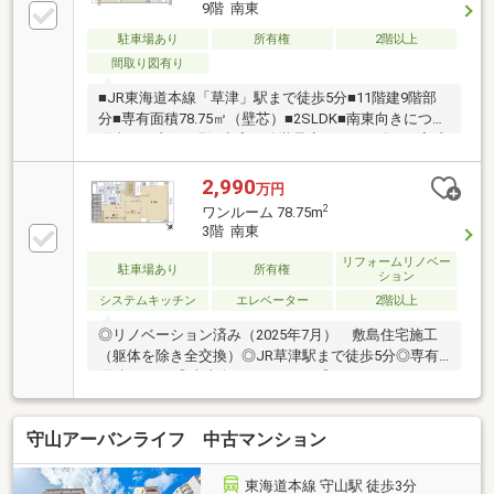
即日のご案内も可能！～住宅ローンやリフォームのご
9階 南東
相談も承ります！
駐車場あり
所有権
2階以上
間取り図有り
■JR東海道本線「草津」駅まで徒歩5分■11階建9階部
分■専有面積78.75㎡（壁芯）■2SLDK■南東向きにつき
陽当たり良好■現況空家～改装予定～（2026年8月完成
予定）・キッチン新調・浴室新調・トイレ新調・洗面
台新調・全室クロス貼替・全室フローリング張替・ク
2,990
万円
ッションフロア張替（洗面室、トイレ）・全室建具新
2
ワンルーム 78.75m
調・ガス給湯器新調・照明器具新調・ハウスクリーニ
3階 南東
ング～近隣施設等～・エイスクエアまで約350m・業務
リフォームリノベー
スーパー＆酒のケント草津駅前店まで約160m・ファミ
駐車場あり
所有権
ション
リーマート草津西大路店まで約80m・エルティ932ま
システムキッチン
エレベーター
2階以上
で約200m
◎リノベーション済み（2025年7月） 敷島住宅施工
（躯体を除き全交換）◎JR草津駅まで徒歩5分◎専有
面積78.75㎡◎南東向きバルコニー◎ウォークインクロ
ーゼット◎敷地内自走式駐車場（7000円～8000円／
月）◎空家の為、お気軽にご内覧いただけます■設
守山アーバンライフ 中古マンション
備・内窓設置（バルコニー側）・人造大理石シンク・
食器洗浄乾燥機・タッチレス水栓・浴室換気乾燥暖房
機・24時間換気・タンクレストイレ
東海道本線 守山駅 徒歩3分