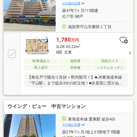
その他の交通
築47年7ヶ月/11階建
総戸数
88戸
滋賀県守山市勝部１丁目
1,780
万円
2
3LDK 65.22m
6階 北東
駐車場あり
角部屋
防犯カメラ
即入居可
所有権
システムキッチン
【角住戸で陽当り良好＋即内覧可！】■JR東海道本線
「守山駅」まで徒歩3分の好立地！■全居室に窓があ
り、風通しも良好で快適な住空間■各部屋から出入り
できる使い勝手の良いバルコニー
ウイング・ビュー 中古マンション
東海道本線 栗東駅 徒歩4分
その他の交通
築27年7ヶ月/地上31階地下1階建