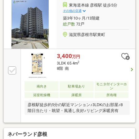
東海道本線 彦根駅 徒歩5分
その他の交通
築3年10ヶ月/13階建
総戸数
72戸
滋賀県彦根市駅東町
3,400
万円
2
3LDK 65.4m
8階 南
モニタ付インターホ
南向き
駐車場あり
ン
浴室乾燥機
床暖房
所有権
彦根駅徒歩約5分の駅近マンション♪3LDKのお部屋♪8
階日当たり・眺望・風通し良好♪リビング床暖房有
ネバーランド彦根