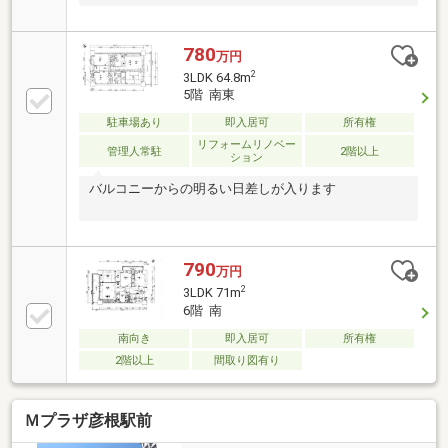
780
万円
2
3LDK 64.8m
5階 南東
駐車場あり
即入居可
所有権
リフォームリノベー
管理人常駐
2階以上
ション
バルコニーからの明るい日差しが入ります
790
万円
2
3LDK 71m
6階 南
南向き
即入居可
所有権
2階以上
間取り図有り
Ｍプラザ彦根駅前