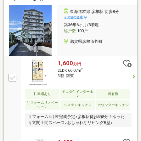
東海道本線 彦根駅 徒歩8分
その他の交通
築36年6ヶ月/8階建
総戸数
100戸
滋賀県彦根市外町
1,600
万円
2
2LDK 66.07m
3階 南東
モニタ付インターホ
駐車場あり
所有権
ン
リフォームリノベー
システムキッチン
カウンターキッチン
ション
リフォーム4月末完成予定♪彦根駅徒歩約8分！ゆった
り玄関土間スペース♪おしゃれなリビングR壁♪