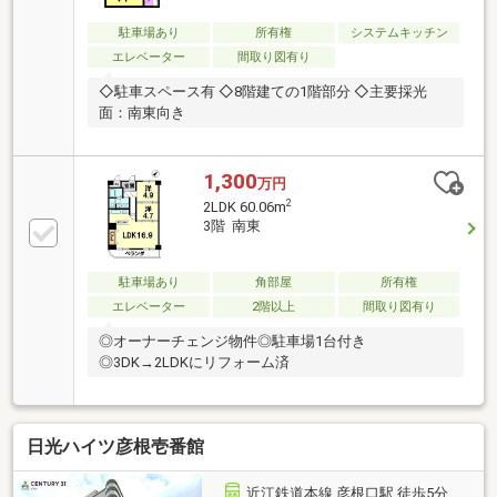
駐車場あり
所有権
システムキッチン
エレベーター
間取り図有り
◇駐車スペース有 ◇8階建ての1階部分 ◇主要採光
面：南東向き
1,300
万円
2
2LDK 60.06m
3階 南東
駐車場あり
角部屋
所有権
エレベーター
2階以上
間取り図有り
◎オーナーチェンジ物件◎駐車場1台付き
◎3DK→2LDKにリフォーム済
日光ハイツ彦根壱番館
近江鉄道本線 彦根口駅 徒歩5分