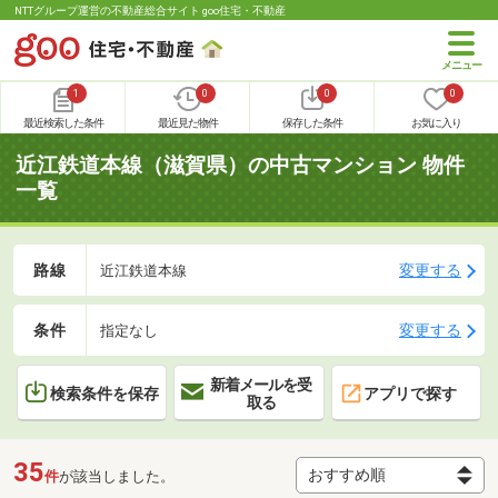
NTTグループ運営の不動産総合サイト goo住宅・不動産
1
0
0
0
最近検索した条件
最近見た物件
保存した条件
お気に入り
近江鉄道本線（滋賀県）の中古マンション 物件
一覧
路線
変更する
近江鉄道本線
条件
変更する
指定なし
新着メールを受
検索条件を保存
アプリで探す
取る
35
件
が該当しました。