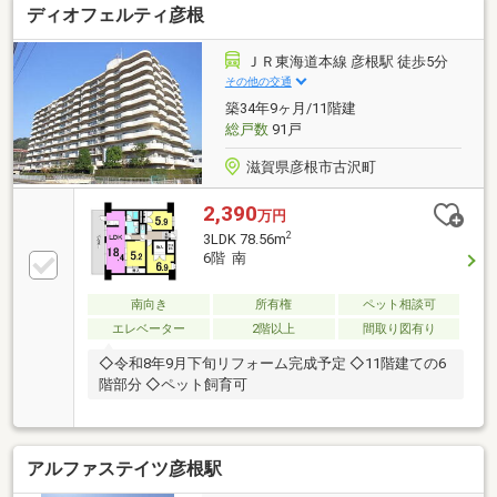
ディオフェルティ彦根
ＪＲ東海道本線 彦根駅 徒歩5分
その他の交通
築34年9ヶ月/11階建
総戸数
91戸
滋賀県彦根市古沢町
2,390
万円
2
3LDK 78.56m
6階 南
南向き
所有権
ペット相談可
エレベーター
2階以上
間取り図有り
◇令和8年9月下旬リフォーム完成予定 ◇11階建ての6
階部分 ◇ペット飼育可
アルファステイツ彦根駅