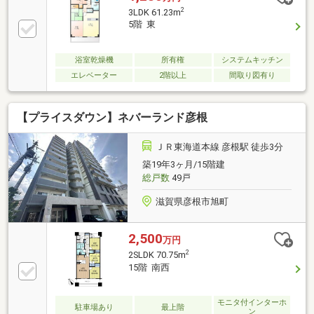
2
3LDK 61.23m
5階 東
浴室乾燥機
所有権
システムキッチン
エレベーター
2階以上
間取り図有り
【プライスダウン】ネバーランド彦根
ＪＲ東海道本線 彦根駅 徒歩3分
築19年3ヶ月/15階建
総戸数
49戸
滋賀県彦根市旭町
2,500
万円
2
2SLDK 70.75m
15階 南西
モニタ付インターホ
駐車場あり
最上階
ン