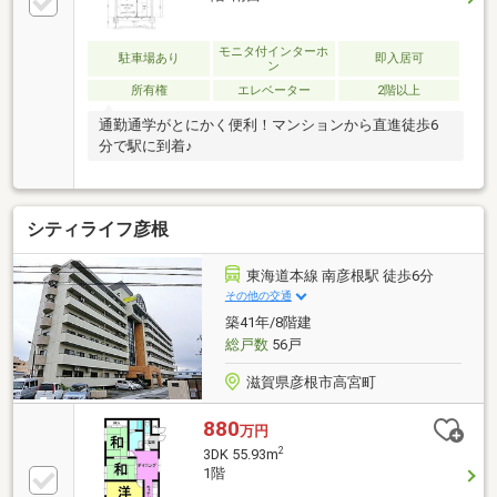
モニタ付インターホ
駐車場あり
即入居可
ン
所有権
エレベーター
2階以上
通勤通学がとにかく便利！マンションから直進徒歩6
分で駅に到着♪
シティライフ彦根
東海道本線 南彦根駅 徒歩6分
その他の交通
築41年/8階建
総戸数
56戸
滋賀県彦根市高宮町
880
万円
2
3DK 55.93m
1階