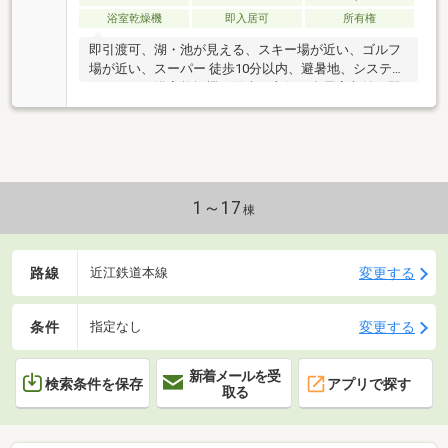
浴室乾燥機
即入居可
所有権
即引渡可、湖・池が見える、スキー場が近い、ゴルフ
場が近い、スーパー 徒歩10分以内、避暑地、システム
キッチン、浴室乾燥機、陽当り良好、全居室収納、駅
まで平坦、閑静な住宅地、和室、最上階・上階なし、
シャワー付洗面化粧台、対面式キッチン、セキュリテ
ィ充実、オートバス、高速ネット対応、温水洗浄便
座、ＴＶモニタ付インターホン、都市近郊、通風良
好、眺望良好、南西向き、ペット相談、小学校 徒歩10
分以内、平坦地、エレベーター、宅配ボックス、納
1～17
棟
戸、食器洗乾燥機、周辺交通量少なめ、整備された歩
道、オール電化
路線
変更する
近江鉄道本線
条件
変更する
指定なし
新着メールを受
検索条件を保存
アプリで探す
取る