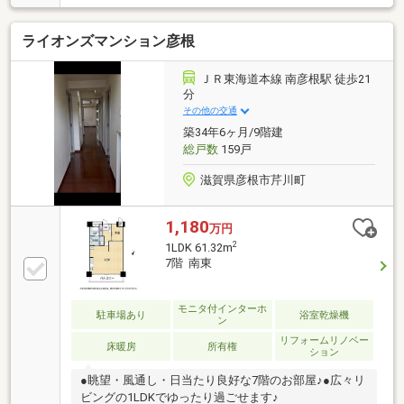
ライオンズマンション彦根
ＪＲ東海道本線 南彦根駅 徒歩21
分
その他の交通
築34年6ヶ月/9階建
総戸数
159戸
滋賀県彦根市芹川町
1,180
万円
2
1LDK 61.32m
7階 南東
モニタ付インターホ
駐車場あり
浴室乾燥機
ン
リフォームリノベー
床暖房
所有権
ション
●眺望・風通し・日当たり良好な7階のお部屋♪●広々リ
ビングの1LDKでゆったり過ごせます♪