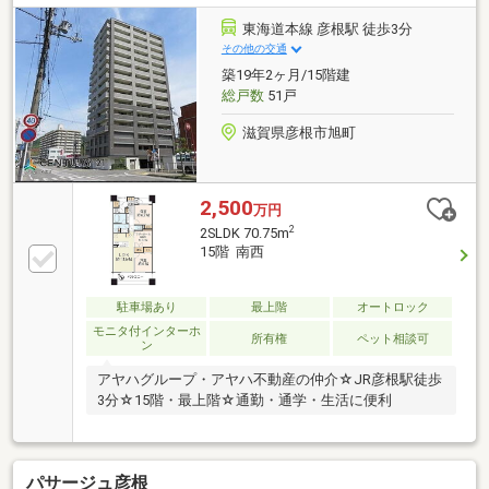
東海道本線 彦根駅 徒歩3分
その他の交通
築19年2ヶ月/15階建
総戸数
51戸
滋賀県彦根市旭町
2,500
万円
2
2SLDK 70.75m
15階 南西
駐車場あり
最上階
オートロック
モニタ付インターホ
所有権
ペット相談可
ン
アヤハグループ・アヤハ不動産の仲介☆JR彦根駅徒歩
3分☆15階・最上階☆通勤・通学・生活に便利
パサージュ彦根