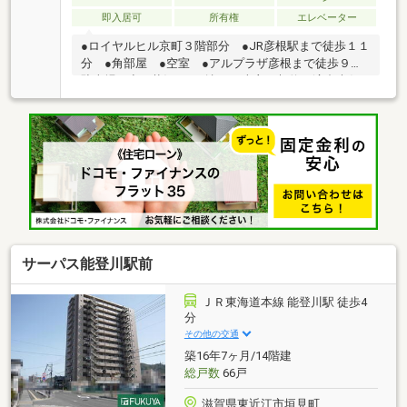
即入居可
所有権
エレベーター
●ロイヤルヒル京町３階部分 ●JR彦根駅まで徒歩１１
分 ●角部屋 ●空室 ●アルプラザ彦根まで徒歩９分■
駐車場の空き状況は要確認 ■売主の契約不適合責任
免責 ■設備：電気、上水道、下水道、側溝、プロパ
ンガス、追焚機能、温水洗浄便座、室内洗濯機置場、
エレベーター、照明器具、管理人室、ガス給湯器、モ
ニタ付インターホン
サーパス能登川駅前
ＪＲ東海道本線 能登川駅 徒歩4
分
その他の交通
築16年7ヶ月/14階建
総戸数
66戸
滋賀県東近江市垣見町