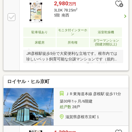
2,980
万円
2
3LDK 78.25m
5階 南西
モニタ付インターホ
駐車場あり
浴室乾燥機
ン
タワーマンション
床暖房
所有権
(階建20階以上)
JR彦根駅徒歩5分で大変便利な立地です。根市内では
珍しいペット飼育可能な分譲マンションです（規約有
り）南西向き5階につき日当たり・通風・眺望良好で
す。平成19年11月築で設備も充実しています。
ロイヤル・ヒル京町
ＪＲ東海道本線 彦根駅 徒歩11分
築30年1ヶ月/6階建
総戸数
28戸
滋賀県彦根市京町１