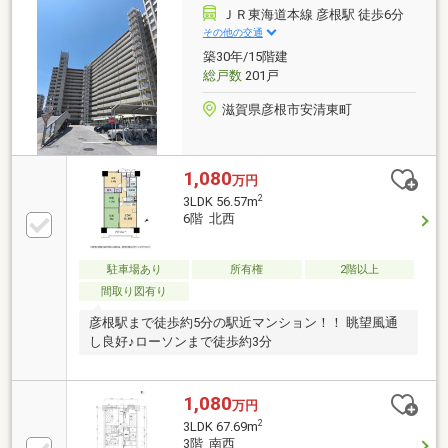
ＪＲ東海道本線 彦根駅 徒歩6分
その他の交通
築30年/15階建
総戸数
201戸
滋賀県彦根市安清東町
1,080
万円
2
3LDK 56.57m
6階 北西
駐車場あり
所有権
2階以上
間取り図有り
彦根駅まで徒歩約5分の駅近マンション！！ 眺望風通
し良好♪ローソンまで徒歩約3分
1,080
万円
2
3LDK 67.69m
3階 南西