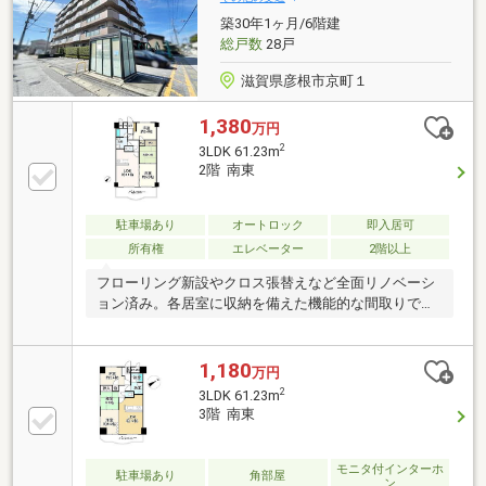
築30年1ヶ月/6階建
総戸数
28戸
滋賀県彦根市京町１
1,380
万円
2
3LDK 61.23m
2階 南東
駐車場あり
オートロック
即入居可
所有権
エレベーター
2階以上
フローリング新設やクロス張替えなど全面リノベーシ
ョン済み。各居室に収納を備えた機能的な間取りで
す。
1,180
万円
2
3LDK 61.23m
3階 南東
モニタ付インターホ
駐車場あり
角部屋
ン