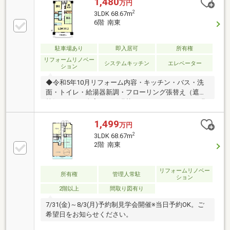
1,480
万円
2
3LDK 68.67m
6階 南東
駐車場あり
即入居可
所有権
リフォームリノベー
システムキッチン
エレベーター
ション
◆令和5年10月リフォーム内容・キッチン・バス・洗
面・トイレ・給湯器新調・フローリング張替え（遮音
等級L-45）・全室クロス張替え・クッションフロア張
替え・畳表替え・洗濯防水パン、水栓新調・襖、網戸
張替え・ワイドスイッチ新調・廊下等ダウンライト新
1,499
万円
調（居室除く）・キッチンカウンター新調・建具一部
2
3LDK 68.67m
新調（ＬＤＫ・トイレ・洗面室・廊下物入） 他備
2階 南東
考：エレベーター7階から階段を要す◆無料査定サー
ビス実施中◆ご売却のみをお考えの方・ご自宅を売却
してご購入をお考えの方など何でもご相談下さい。ま
リフォームリノベー
所有権
管理人常駐
ション
た、弊社買取サービスも好評実施中。（弊社規定によ
2階以上
間取り図有り
り買取できない場合もございます）
7/31(金)～8/3(月)予約制見学会開催※当日予約OK。ご
希望日をお知らせください。