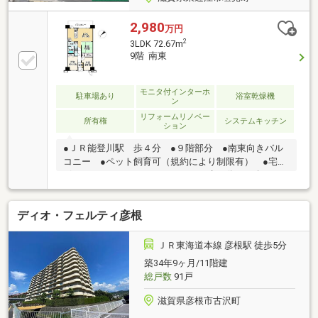
2,980
万円
2
3LDK 72.67m
9階 南東
モニタ付インターホ
駐車場あり
浴室乾燥機
ン
リフォームリノベー
所有権
システムキッチン
ション
●ＪＲ能登川駅 歩４分 ●９階部分 ●南東向きバル
コニー ●ペット飼育可（規約により制限有） ●宅配
ボックスあり ●フレンドマート 歩１分●スギドラッ
グ 歩３分 ●２ＷＡＹ動線の洗面室 ●バルコニーサ
イドキッチン ●バルコニーに勝手口あり●リフォーム
ディオ・フェルティ彦根
履歴/令和７年１０月ガスコンロ交換済み※駐車可能な
車両は車種による ※駐車場の空き状況は随時確認が
必要です ※ペット飼育可（規約により制限有）※エス
ＪＲ東海道本線 彦根駅 徒歩5分
コートサービス利用料/月：３６０円※修繕積立金改定
築34年9ヶ月/11階建
有/令和８年８月分（７月引落分）より月：１４９００
総戸数
91戸
円
滋賀県彦根市古沢町