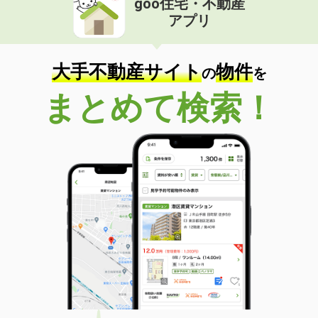
goo住宅・不動産
アプリ
大手不動産サイト
物件
の
を
まとめて検索！