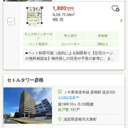
1,880
万円
2
3LDK 72.08m
9階 西
モニタ付インターホ
即入居可
所有権
ン
ペット相談可
エレベーター
2階以上
■ペット飼育可能（規約による制限有り【住宅ローン
の無料相談会】物件探しの目安や予算の参考に、まず
は住宅ローンからのご相談も大歓迎！お客様の状況を
ヒアリングしながら、条件の合う金融機関をご紹介さ
せて頂きます！固定金利と変動金利で迷っている等、
セトルタワー彦根
お客様の立場に立ってご提案致します。
ＪＲ東海道本線 彦根駅 徒歩5分
その他の交通
築18年10ヶ月/20階建
総戸数
131戸
滋賀県彦根市大東町