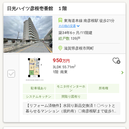
日光ハイツ彦根壱番館 １階
東海道本線 南彦根駅 徒歩21分
その他の交通
築34年6ヶ月/11階建
総戸数
139戸
滋賀県彦根市岡町
950
万円
2
3LDK 55.71m
1階 南東
モニタ付インターホ
駐車場あり
所有権
ン
システムキッチン
間取り図有り
【リフォーム済物件】水回り新品交換済！〇ペットと
暮らせるマンション（規約有）〇南彦根駅まで徒歩14
分