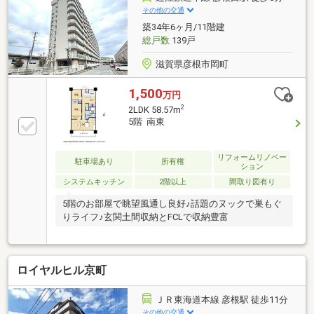
その他の交通
築34年6ヶ月/11階建
総戸数
139戸
滋賀県彦根市岡町
1,500
万円
2
2LDK 58.57m
5階 南東
リフォームリノベー
駐車場あり
所有権
ション
システムキッチン
2階以上
間取り図有り
5階のお部屋で眺望風通し良好♪話題のヌックで巣もぐ
りライフ♪玄関土間収納とFCLで収納豊富
ロイヤルヒル京町
ＪＲ東海道本線 彦根駅 徒歩11分
その他の交通