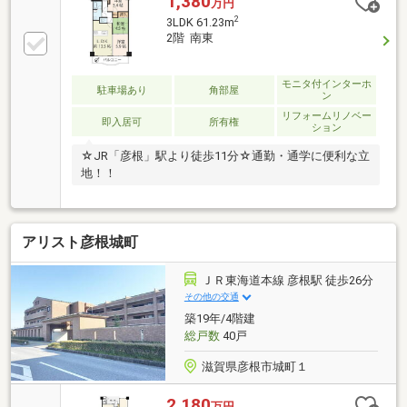
1,380
万円
2
3LDK 61.23m
2階 南東
モニタ付インターホ
駐車場あり
角部屋
ン
リフォームリノベー
即入居可
所有権
ション
☆JR「彦根」駅より徒歩11分☆通勤・通学に便利な立
地！！
アリスト彦根城町
ＪＲ東海道本線 彦根駅 徒歩26分
その他の交通
築19年/4階建
総戸数
40戸
滋賀県彦根市城町１
2,180
万円