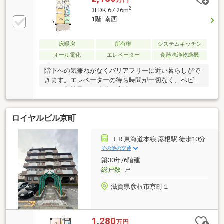
2
3LDK 67.26m
1階 南西
床暖房
所有権
システムキッチン
オール電化
エレベーター
食器洗浄乾燥機
階下への気兼ねがなくバリアフリーに近い暮らしがで
きます。エレベーターの待ち時間が一切なく、ベビー
カーや車椅子での移動も快適です。テラスもあります
ので、お子様の遊び場としていかがでしょうか。■テ
ラス面積：１６．６９㎡、ポーチ面積：５．０３㎡
ロイヤルビル京町
■駐車場の空き状況は都度確認が必要です。■別途費用
あり／（月額）町内会費：８００円、（月額）ルーフ
テラス専用利用料：８８０円 ■ペット飼育可（規約
ＪＲ東海道本線 彦根駅 徒歩10分
による制限あり）
その他の交通
築30年/6階建
総戸数
-戸
滋賀県彦根市京町１
1,280
万円