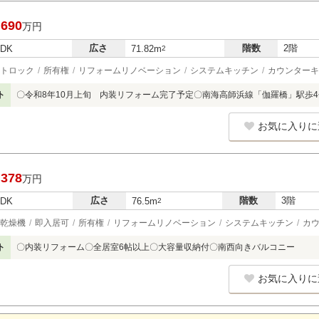
,690
万円
広さ
階数
2階
LDK
71.82m
2
トロック
所有権
リフォームリノベーション
システムキッチン
カウンターキ
ト
〇令和8年10月上旬 内装リフォーム完了予定〇南海高師浜線「伽羅橋」駅歩
お気に入りに
,378
万円
広さ
階数
3階
LDK
76.5m
2
乾燥機
即入居可
所有権
リフォームリノベーション
システムキッチン
カ
ト
〇内装リフォーム〇全居室6帖以上〇大容量収納付〇南西向きバルコニー
お気に入りに