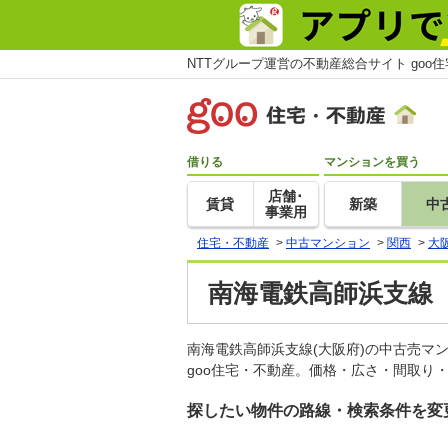
NTTグループ運営の不動産総合サイト goo
借りる
マンションを買う
店舗･
賃貸
新築
中
事業用
住宅・不動産
>
中古マンション
>
関西
>
大
南海電鉄高師浜支線
南海電鉄高師浜支線(大阪府)の中古売
goo住宅・不動産。価格・広さ・間取り
探したい物件の路線・検索条件を変