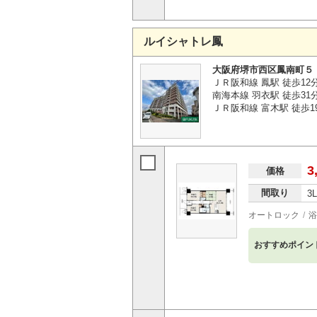
ルイシャトレ鳳
大阪府堺市西区鳳南町５
ＪＲ阪和線 鳳駅 徒歩12
南海本線 羽衣駅 徒歩31
ＪＲ阪和線 富木駅 徒歩1
3
価格
間取り
3
オートロック
浴
おすすめポイン