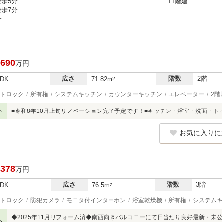
徒歩5分
11階建
徒歩7分
分
,690
万円
広さ
階数
2階
LDK
71.82m
2
トロック
所有権
システムキッチン
カウンターキッチン
エレベーター
2階
ト
■令和8年10月上旬リノベーション完了予定です！■キッチン・浴室・洗面・ト
お気に入りに
,378
万円
広さ
階数
3階
LDK
76.5m
2
トロック
防犯カメラ
モニタ付インターホン
浴室乾燥機
所有権
システム
◆2025年11月リフォーム済◆南西向きバルコニーにて日当たり良好最新・未
ト