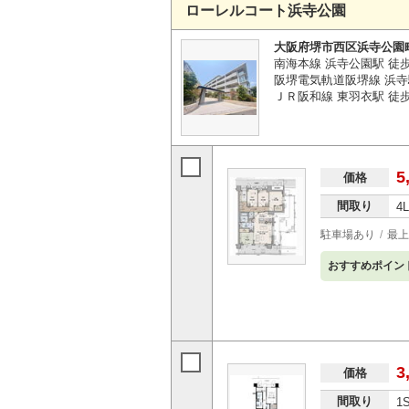
ローレルコート浜寺公園
大阪府堺市西区浜寺公園
南海本線 浜寺公園駅 徒
阪堺電気軌道阪堺線 浜寺
ＪＲ阪和線 東羽衣駅 徒
5
価格
間取り
4
駐車場あり
最上
おすすめポイン
3
価格
間取り
1