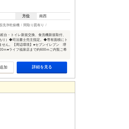
方位
南西
器洗浄乾燥機
間取り図有り
化粧台・トイレ新規交換、食洗機新規取付、
あり）◆司法書士売主指定。◆専有面積にト
れません。【周辺環境】●セブンイレブン 堺
20ｍ●ライフ福泉店まで約600ｍご内覧ご希
詳細を見る
追加