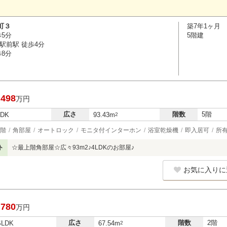
町３
築7年1ヶ月
歩5分
5階建
駅前駅 徒歩4分
歩8分
,498
万円
広さ
階数
5階
LDK
93.43m
2
階
角部屋
オートロック
モニタ付インターホン
浴室乾燥機
即入居可
所
ト
☆最上階角部屋☆広々93m2♪4LDKのお部屋♪
お気に入りに
,780
万円
広さ
階数
2階
SLDK
67.54m
2