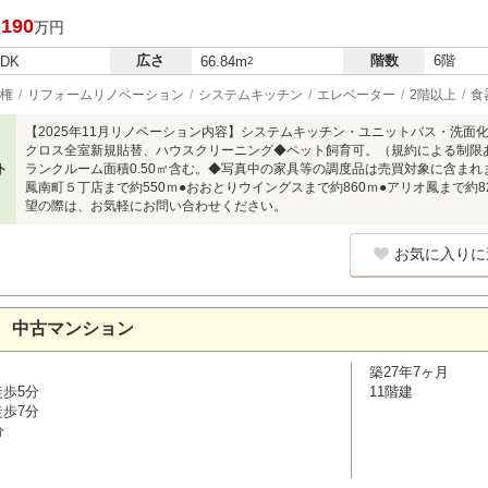
,190
万円
広さ
階数
6階
LDK
66.84m
2
権
リフォームリノベーション
システムキッチン
エレベーター
2階以上
食
【2025年11月リノベーション内容】システムキッチン・ユニットバス・洗面
クロス全室新規貼替、ハウスクリーニング◆ペット飼育可。（規約による制限
ト
ランクルーム面積0.50㎡含む。◆写真中の家具等の調度品は売買対象に含ま
鳳南町５丁店まで約550ｍ●おおとりウイングスまで約860ｍ●アリオ鳳まで約8
望の際は、お気軽にお問い合わせください。
お気に入りに
 中古マンション
築27年7ヶ月
徒歩5分
11階建
徒歩7分
分