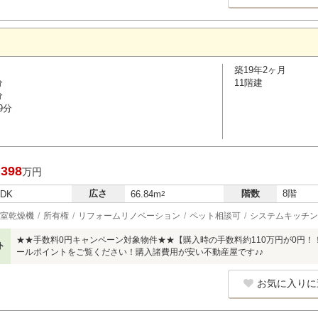
築19年2ヶ月
分
11階建
分
9分
,398
万円
広さ
階数
8階
LDK
66.84m
2
室乾燥機
所有権
リフォームリノベーション
ペット相談可
システムキッチン
★★手数料0円キャンペーン対象物件★★【購入時の手数料約110万円が0円
ト
ールポイントをご覧ください！購入諸費用が安い不動産屋です♪♪
お気に入りに