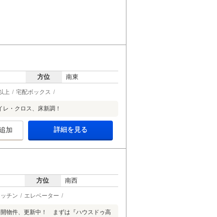
方位
南東
以上
宅配ボックス
イレ・クロス、床新調！
詳細を見る
追加
方位
南西
キッチン
エレベーター
公開物件、更新中！ まずは『ハウスドゥ高