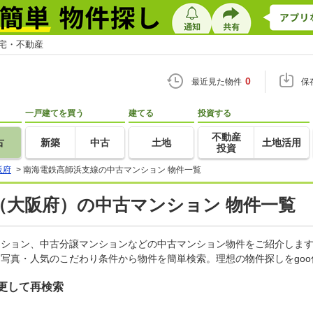
住宅・不動産
0
最近見た物件
保
一戸建てを買う
建てる
投資する
不動産
古
新築
中古
土地
土地活用
投資
阪府
>
南海電鉄高師浜支線の中古マンション 物件一覧
（大阪府）の中古マンション 物件一覧
マンション、中古分譲マンションなどの中古マンション物件をご紹介しま
・写真・人気のこだわり条件から物件を簡単検索。理想の物件探しをgo
更して再検索