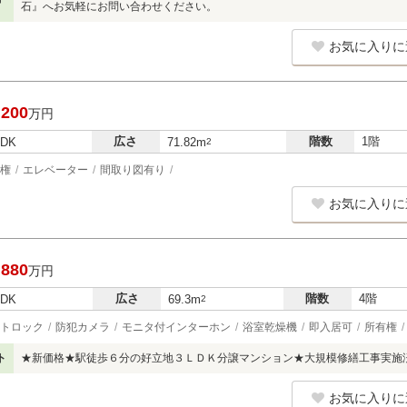
石』へお気軽にお問い合わせください。
お気に入りに
,200
万円
広さ
階数
1階
LDK
71.82m
2
権
エレベーター
間取り図有り
お気に入りに
,880
万円
広さ
階数
4階
LDK
69.3m
2
トロック
防犯カメラ
モニタ付インターホン
浴室乾燥機
即入居可
所有権
ト
★新価格★駅徒歩６分の好立地３ＬＤＫ分譲マンション★大規模修繕工事実施
お気に入りに