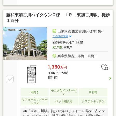
にも便利な立地。 全居室6帖以上のゆったりとした
3SLDK。広々としたルーフバルコニー付きの角住戸で
す☆
藤和東加古川ハイタウンＣ棟 ＪＲ「東加古川駅」徒歩
１５分
山陽本線 東加古川駅 徒歩15分
その他の交通
築39年9ヶ月/14階建
総戸数
208戸
兵庫県加古川市野口町野口
1,350
万円
2
2LDK 71.29m
3階 南
モニタ付インターホ
南向き
所有権
ン
リフォームリノベー
ペット相談可
システムキッチン
ション
JR「東加古川駅」徒歩15分のリフォーム済み中古マン
ション♪イオン加古川店の目の前なので、お買い物に