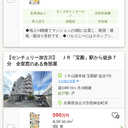
モニタ付インターホ
駐車場あり
浴室乾燥機
ン
即入居可
床暖房
所有権
◆地上14階建てマンションの5階に位置し、眺望・通
風・陽当り良好です。◆バルコニーにはスロップシン
クが設けられており、運動靴やペット用品の洗浄など
に便利です。◆キッチンはビルトイン食器洗い乾燥機
付きで、家事を効率よくサポートします。◆浴室の浴
【センチュリー加古川】 ＪＲ「宝殿」駅から徒歩７
室暖房乾燥機にはサウナのような温浴効果を楽しめる
ミストサウナ機能付きです。◆宅配ボックスが設けら
分 全室窓のある角部屋
れているため、不在時の荷物の受け取りもスムーズで
す。◆来訪者の顔を見て対応できるTVモニタ付きイン
ＪＲ山陽本線 宝殿駅 徒歩7分
ターホンが備えられています。◆エレベーターは2基
その他の交通
備えられているため、待ち時間の軽減が期待できま
築34年10ヶ月/6階建
す。◆ペット飼育可(規約制限有)。
総戸数
-戸
兵庫県加古川市西神吉町岸
590
万円
2
4LDK 66.2m
5階 東