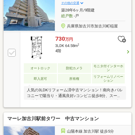
その他の交通
築28年6ヶ月/9階建
総戸数
-戸
兵庫県加古川市加古川町稲屋
730
万円
2
3LDK 64.58m
4階
モニタ付インターホ
オートロック
防犯カメラ
ン
リフォームリノベー
即入居可
所有権
ション
人気の3LDKリフォーム済中古マンション！南向きバル
コニーで陽当り・通風良好♪コンビニ徒歩8分、スーパ
ー徒歩11分でお買い物も便利♪オートロック付きで防
犯面も安心！
マーレ加古川駅前タワー 中古マンション
山陽本線 加古川駅 徒歩5分