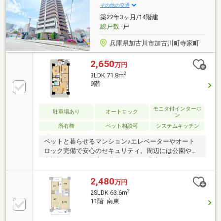
その他の交通
築22年3ヶ月/14階建
総戸数
-戸
兵庫県加古川市加古川町寺家町
2,650
万円
2
3LDK 71.8m
9階
モニタ付インターホ
駐車場あり
オートロック
ン
所有権
ペット相談可
システムキッチン
ペットと暮らせるマンション♪エレベーターやオート
ロック完備で安心のセキュリティ。周辺には公園や医
療施設も整い、子育て世帯に嬉しい環境が広がりま
す。
2,480
万円
2
2SLDK 63.6m
11階 南東