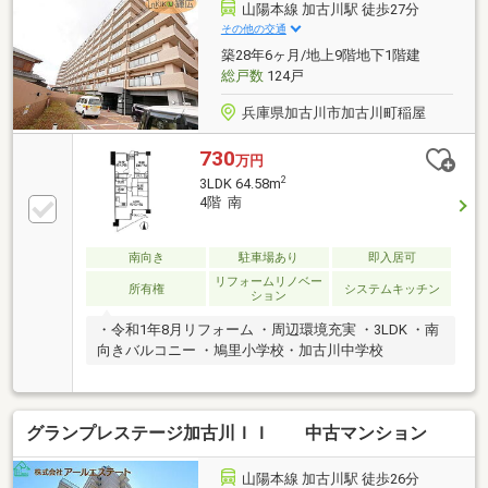
山陽本線 加古川駅 徒歩27分
その他の交通
築28年6ヶ月/地上9階地下1階建
総戸数
124戸
兵庫県加古川市加古川町稲屋
730
万円
2
3LDK 64.58m
4階 南
南向き
駐車場あり
即入居可
リフォームリノベー
所有権
システムキッチン
ション
・令和1年8月リフォーム ・周辺環境充実 ・3LDK ・南
向きバルコニー ・鳩里小学校・加古川中学校
グランプレステージ加古川ＩＩ 中古マンション
山陽本線 加古川駅 徒歩26分