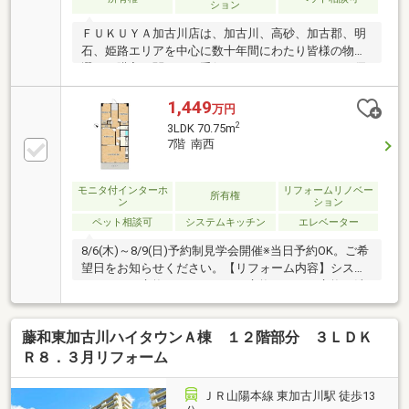
ション
ＦＵＫＵＹＡ加古川店は、加古川、高砂、加古郡、明
石、姫路エリアを中心に数十年間にわたり皆様の物件
選び、購入に関するお手伝いをさせて頂きました。優
秀な人材と優れた物件提案力で、お客様に人生に一度
の不動産の購入を最高の形でお手伝いできるよう、
1,449
万円
日々努力しながら営業活動を行っております。【2026
2
3LDK 70.75m
年5月リフォーム済み】キッチン、トイレ、洗面台新
7階 南西
調、畳表替え、襖張替、全室クロス・CF張替全室フロ
ア新調（上張り）、インテリアドア３か所新調、ハウ
スクリーニング
モニタ付インターホ
リフォームリノベー
所有権
ン
ション
ペット相談可
システムキッチン
エレベーター
8/6(木)～8/9(日)予約制見学会開催※当日予約OK。ご希
望日をお知らせください。【リフォーム内容】システ
ムキッチン交換、ユニットバス交換、トイレ交換、洗
面化粧台交換、給湯器交換、間取変更、室内ドア交
換、フローリング張替、シューズボックス交換、クロ
藤和東加古川ハイタウンＡ棟 １２階部分 ３ＬＤＫ
ス張替え【おすすめポイント】・本物件は条件により
住宅ローン減税が適用されます。・雨漏り、構造上主
Ｒ８．３月リフォーム
要な部分の欠陥や・腐食、給排水管の故障や漏水につ
いてお引渡しより２年間保証。【周辺施設】・野口小
ＪＲ山陽本線 東加古川駅 徒歩13
学校まで約1200ｍ（徒歩15分）・中部中学校まで約