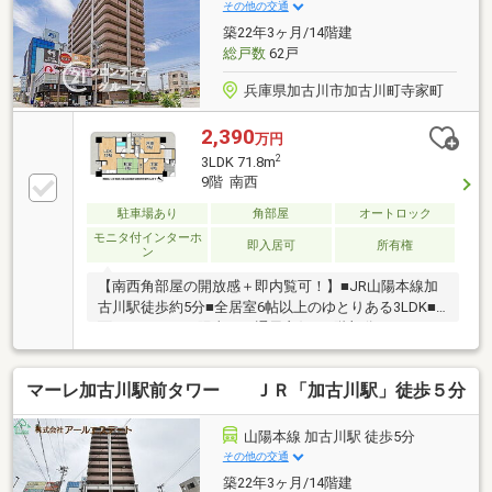
その他の交通
築22年3ヶ月/14階建
総戸数
62戸
兵庫県加古川市加古川町寺家町
2,390
万円
2
3LDK 71.8m
9階 南西
駐車場あり
角部屋
オートロック
モニタ付インターホ
即入居可
所有権
ン
【南西角部屋の開放感＋即内覧可！】■JR山陽本線加
古川駅徒歩約5分■全居室6帖以上のゆとりある3LDK■3
面バルコニーで陽当り・通風良好な9階部分■ペットと
一緒に暮らせる高層階の住まい
マーレ加古川駅前タワー ＪＲ「加古川駅」徒歩５分
山陽本線 加古川駅 徒歩5分
その他の交通
築22年3ヶ月/14階建