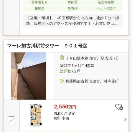
駐車場あり
角部屋
浴室乾燥機
床暖房
所有権
ペット相談可
【立地・環境】・JR宝殿駅から北方向に徒歩７分！姫
路、阪神間へのアクセスが便利です！・お買い物はマ
ックスバリューが近くて便利です！(８００ｍ)【建
物・設計】・東南、南西、北西の３方向に開口があり
明るいお部屋です！・ペット飼育可！(規約がございま
マーレ加古川駅前タワー ９０１号室
す、詳細はお問い合わせ下さい)※本物件は弊社が売主
様と専属専任媒介を締結し販売を行っております。ご
不明な点はお気軽にお問合せ下さいませ。
ＪＲ山陽本線 加古川駅 徒歩7分
築22年3ヶ月/14階建
総戸数
62戸
兵庫県加古川市加古川町寺家町
2,550
万円
2
3LDK 71.8m
9階 南西