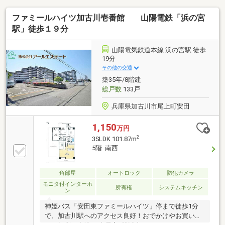
ファミールハイツ加古川壱番館 山陽電鉄「浜の宮
駅」徒歩１９分
山陽電気鉄道本線 浜の宮駅 徒歩
19分
その他の交通
築35年/8階建
総戸数
133戸
兵庫県加古川市尾上町安田
1,150
万円
2
3SLDK 101.87m
5階 南西
角部屋
オートロック
防犯カメラ
モニタ付インターホ
所有権
システムキッチン
ン
神姫バス「安田東ファミールハイツ」停まで徒歩1分
で、加古川駅へのアクセス良好！おでかけやお買い物