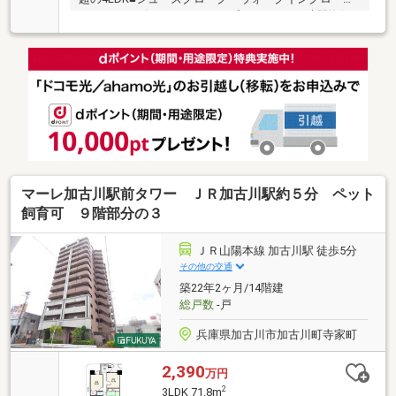
ット・パウダールーム・オープンポーチ■24時間換気
システム■ガス温水床暖房「ヌック」設置済（2箇所）
■LOW-Eペア（複層）ガラス採用で冷房・暖房効率大
幅改善。紫外線も約81％カット■高効率給湯器「エコ
ジョーズ」採用。浴室にはミストサウナ設置
マーレ加古川駅前タワー ＪＲ加古川駅約５分 ペット
飼育可 ９階部分の３
ＪＲ山陽本線 加古川駅 徒歩5分
その他の交通
築22年2ヶ月/14階建
総戸数
-戸
兵庫県加古川市加古川町寺家町
2,390
万円
2
3LDK 71.8m