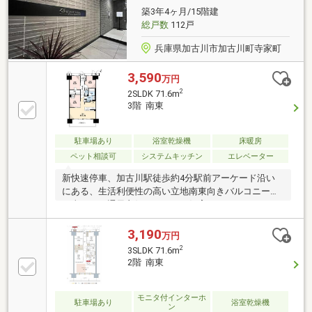
履歴】令和２年２月 給湯器交換令和５年６月 トイ
築3年4ヶ月/15階建
レ新調
総戸数
112戸
兵庫県加古川市加古川町寺家町
3,590
万円
2
2SLDK 71.6m
3階 南東
駐車場あり
浴室乾燥機
床暖房
ペット相談可
システムキッチン
エレベーター
新快速停車、加古川駅徒歩約4分駅前アーケード沿い
にある、生活利便性の高い立地南東向きバルコニーで
日当たり・通風良好！！ペット飼育可マンション（細
則あり）！！売主の契約不適合責任免責
3,190
万円
2
3SLDK 71.6m
2階 南東
モニタ付インターホ
駐車場あり
浴室乾燥機
ン