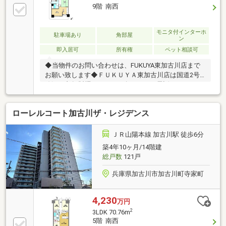
9階 南西
モニタ付インターホ
駐車場あり
角部屋
ン
即入居可
所有権
ペット相談可
◆当物件のお問い合わせは、FUKUYA東加古川店まで
お願い致します◆ＦＵＫＵＹＡ東加古川店は国道2号
線沿い丸亀製麺さんナナメ向かい。お電話、メールご
来店随時受付中です。お気軽にご来店お待ちしており
ます。●ペット飼育可（規約による制限有）【物件の
ローレルコート加古川ザ・レジデンス
特徴】◆風通しが良く、開放感あふれる9階部分のお
部屋です◆隣家や廊下からの生活音が気にならない角
部屋です◆ペット飼育可、動物と触れ合いながら暮ら
ＪＲ山陽本線 加古川駅 徒歩6分
せる住まいです◆オートロックなど防犯面に配慮した
築4年10ヶ月/14階建
住まいです
総戸数
121戸
兵庫県加古川市加古川町寺家町
4,230
万円
2
3LDK 70.76m
5階 南西