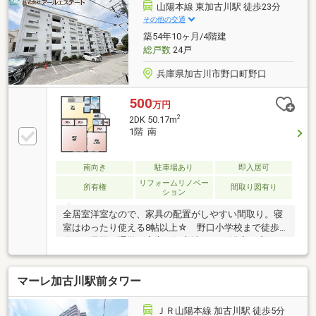
山陽本線 東加古川駅 徒歩23分
その他の交通
築54年10ヶ月/4階建
総戸数
24戸
兵庫県加古川市野口町野口
500
万円
2
2DK 50.17m
1階 南
南向き
駐車場あり
即入居可
リフォームリノベー
所有権
間取り図有り
ション
全居室洋室なので、家具の配置がしやすい間取り。寝
室はゆったり使える8帖以上☆ 野口小学校まで徒歩3
分！お子様の通学も安心の好立地です。 浴室に窓があ
るので、換気がしやすくカビの発生を抑えられます♪
マーレ加古川駅前タワー
ＪＲ山陽本線 加古川駅 徒歩5分