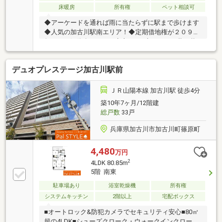
床暖房
所有権
ペット相談可
◆アーケードを通れば雨に当たらずに駅まで歩けます
◆人気の加古川駅南エリア！◆定期借地権が２０９５
年まで（解体含）なので安心です♪◆ペットと共に暮
らせるマンション（規約有）◎加古川中央市民病院ま
で徒歩約１０分♪ → 医療関係者に人気の加古川駅
デュオプレステージ加古川駅前
南エリア◎姫路、神戸方面へお勤めの方 → 圧倒的
な立地と生活しやすい環境が整っております。◎戸建
から駅前マンションに →子供も独立して古くなった
ＪＲ山陽本線 加古川駅 徒歩4分
一戸建。免許も返納し便利でにぎやかな駅前マンショ
築10年7ヶ月/12階建
ン暮らしをお手伝い◎投資、収益用として →なんと
総戸数
33戸
いっても駅徒歩４分の好立地！加古川一番の投資エリ
アです
兵庫県加古川市加古川町篠原町
4,480
万円
2
4LDK 80.85m
5階 南東
駐車場あり
浴室乾燥機
所有権
システムキッチン
2階以上
宅配ボックス
■オートロック&防犯カメラでセキュリティ安心■80㎡
超の4LDK■シューズクローク・ウォークインクローゼ