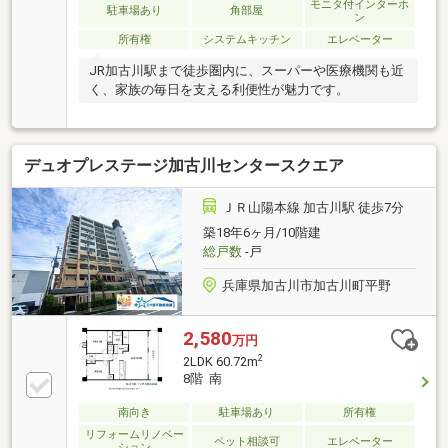
モニタ付インターホ
駐車場あり
角部屋
ン
所有権
システムキッチン
エレベーター
JR加古川駅まで徒歩圏内に、スーパーや医療機関も近
く、家族の毎日を支える利便性が魅力です。
デュオプレステージ加古川センタースクエア
ＪＲ山陽本線 加古川駅 徒歩7分
築18年6ヶ月/10階建
総戸数
-戸
兵庫県加古川市加古川町平野
2,580
万円
2
2LDK 60.72m
8階 南
南向き
駐車場あり
所有権
リフォームリノベー
ペット相談可
エレベーター
ション