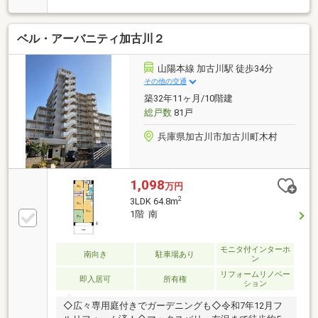
チンなので家族との会話もはずみますね
ベル・アーバニティ加古川２
山陽本線 加古川駅 徒歩34分
その他の交通
築32年11ヶ月/10階建
総戸数
81戸
兵庫県加古川市加古川町木村
1,098
万円
2
3LDK 64.8m
1階 南
モニタ付インターホ
南向き
駐車場あり
ン
リフォームリノベー
即入居可
所有権
ション
◇広々専用庭付きでガーデニングも◇令和7年12月フ