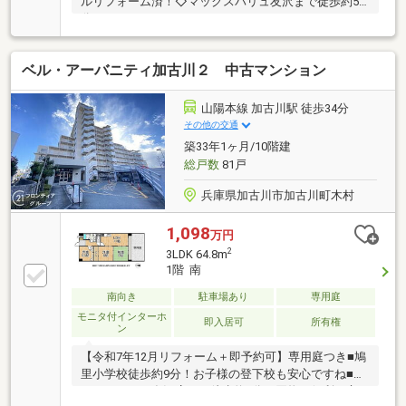
ルリフォーム済！◇マックスバリュ友沢まで徒歩約5
分
ベル・アーバニティ加古川２ 中古マンション
山陽本線 加古川駅 徒歩34分
その他の交通
築33年1ヶ月/10階建
総戸数
81戸
兵庫県加古川市加古川町木村
1,098
万円
2
3LDK 64.8m
1階 南
南向き
駐車場あり
専用庭
モニタ付インターホ
即入居可
所有権
ン
【令和7年12月リフォーム＋即予約可】専用庭つき■鳩
里小学校徒歩約9分！お子様の登下校も安心ですね■マ
ックスバリュ友沢店まで徒歩約5分で買物に便利な立