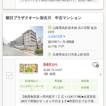
は困りません！人気の3LDKでゆったり生活☆大切なペ
ットと一緒に暮らせるマンションです♪(規約有）
朝日プラザクオーレ加古川 中古マンション
山陽電気鉄道本線 浜の宮駅 徒歩
22分
その他の交通
築35年7ヶ月/8階建
総戸数
77戸
兵庫県加古川市尾上町安田
840
万円
2
3LDK 72.31m
1階 南西
駐車場あり
専用庭
角部屋
モニタ付インターホ
即入居可
所有権
ン
【南西角部屋＋即内覧可！】広々LDK17.9帖■全居室収
納付で荷物がすっきり片付きます■和室付きでお子様
の遊び場や客間等多目的にご使用可■カウンターキッ