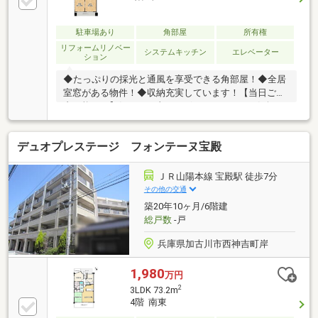
駐車場あり
角部屋
所有権
リフォームリノベー
システムキッチン
エレベーター
ション
◆たっぷりの採光と通風を享受できる角部屋！◆全居
室窓がある物件！◆収納充実しています！【当日ご案
内可能です】気になる事がございましたら、お気軽に
お問い合わせください♪
デュオプレステージ フォンテーヌ宝殿
ＪＲ山陽本線 宝殿駅 徒歩7分
その他の交通
築20年10ヶ月/6階建
総戸数
-戸
兵庫県加古川市西神吉町岸
1,980
万円
2
3LDK 73.2m
4階 南東