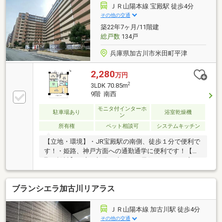
ＪＲ山陽本線 宝殿駅 徒歩4分
その他の交通
築22年7ヶ月/11階建
総戸数
134戸
兵庫県加古川市米田町平津
2,280
万円
2
3LDK 70.85m
9階 南西
モニタ付インターホ
駐車場あり
浴室乾燥機
ン
所有権
ペット相談可
システムキッチン
【立地・環境】・JR宝殿駅の南側、徒歩１分で便利で
す！・姫路、神戸方面への通勤通学に便利です！【間
取・設計】・廊下部分が少なく、居住スペースを広く
取った設計です！・キッチンからバルコニーに出入り
可能な勝手口が便利です！・水回りがキッチンを中心
ブランシエラ加古川リアラス
に集約され、特に洗面所への家事動線がスムーズで
す！・LDKは１５帖、和室を開放すれば２０帖超の空
間となります！【ペット飼育】・体重１０キロまで
ＪＲ山陽本線 加古川駅 徒歩4分
全長８０センチ(肩から尾の付け根) １匹まで【改装
その他の交通