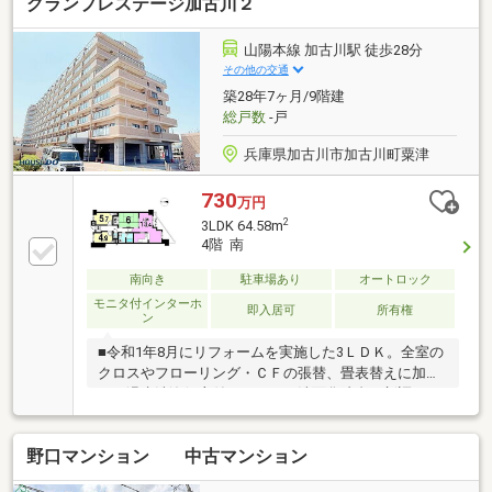
グランプレステージ加古川２
山陽本線 加古川駅 徒歩28分
その他の交通
築28年7ヶ月/9階建
総戸数
-戸
兵庫県加古川市加古川町粟津
730
万円
2
3LDK 64.58m
4階 南
南向き
駐車場あり
オートロック
モニタ付インターホ
即入居可
所有権
ン
■令和1年8月にリフォームを実施した3ＬＤＫ。全室の
クロスやフローリング・ＣＦの張替、畳表替えに加
え、温水洗浄便座付きトイレや洗面化粧台も新調。4
階・南向きで日当たりやバルコニーからの眺望も良好
です。
野口マンション 中古マンション