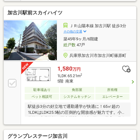
地■バルコニー南向きにつき日当り良好！
加古川駅前スカイハイツ
ＪＲ山陽本線 加古川駅 徒歩3分
その他の交通
築45年9ヶ月/6階建
総戸数
47戸
兵庫県加古川市加古川町篠原町
1,580
万円
2
1LDK 65.21m
5階 南東
駐車場あり
角部屋
所有権
ペット相談可
システムキッチン
エレベーター
駅徒歩3分の好立地で通勤通学が快適に！65㎡超の
1LDKはLDK25.5帖の圧倒的な開放感が魅力です。小中
学校や商業施設、医療機関が身近に揃い、子育て世代
にも大変便利な住環境です！宅配ボックスやペット飼
育可（規約あり）など嬉しい設備も充実！※現状有姿
グランプレステージ加古川
渡し、売主契約不適合責任免責、付帯設備の一切の性