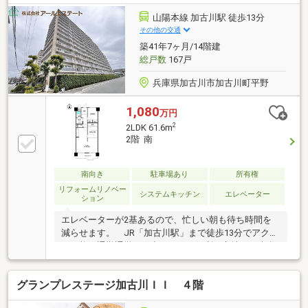
替え（ペーパホルダー、タオル掛け）・ガスコンロ取
山陽本線 加古川駅 徒歩13分
替え・窓枠補修・造作家具・補修
その他の交通
築41年7ヶ月/14階建
総戸数
167戸
兵庫県加古川市加古川町平野
1,080
万円
2
2LDK 61.6m
2階 南
南向き
駐車場あり
所有権
リフォームリノベー
システムキッチン
エレベーター
ション
エレベーターが2基あるので、忙しい朝も待ち時間を
減らせます。 JR「加古川駅」まで徒歩13分でアクセ
ス可能！通勤通学やお出かけにも便利な立地。 南向
きバルコニーで陽当たり良好です♪
グランプレステージ加古川ＩＩ ４階