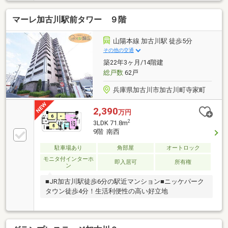
マーレ加古川駅前タワー ９階
山陽本線 加古川駅 徒歩5分
その他の交通
築22年3ヶ月/14階建
総戸数
62戸
兵庫県加古川市加古川町寺家町
2,390
万円
2
3LDK 71.8m
9階 南西
駐車場あり
角部屋
オートロック
モニタ付インターホ
即入居可
所有権
ン
■JR加古川駅徒歩6分の駅近マンション■ニッケパーク
タウン徒歩4分！生活利便性の高い好立地