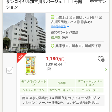
サンロイヤル加古川リバージュＩＩＩ号館 中古マン
ション
山陽本線 加古川駅 バス6分/「加
古川西団地」バス停 停歩4分
その他の交通
築30年6ヶ月/7階建
総戸数
56戸
兵庫県加古川市加古川町西河原
1,180
万円
2
3LDK 62.64m
3階
モニタ付インターホ
リフォームリノベー
所有権
ン
ション
システムキッチン
カウンターキッチン
エレベーター
南東向きで陽当たり＆通風良好のリフォーム済中古マ
ンション！スーパー徒歩2分、コンビニ徒歩6分でお買
い物にも困りません♪綺麗なキッチンで家事も快適☆