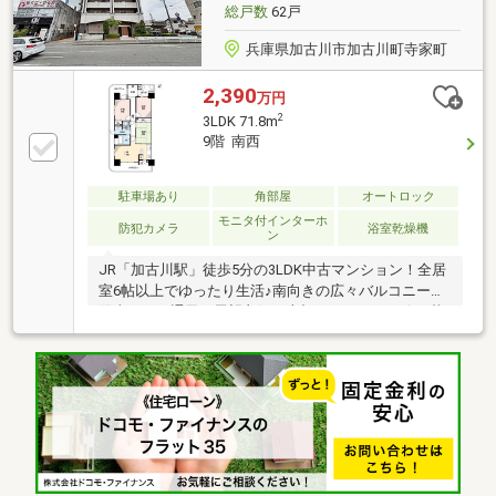
総戸数
62戸
兵庫県加古川市加古川町寺家町
2,390
万円
2
3LDK 71.8m
9階 南西
駐車場あり
角部屋
オートロック
モニタ付インターホ
防犯カメラ
浴室乾燥機
ン
JR「加古川駅」徒歩5分の3LDK中古マンション！全居
室6帖以上でゆったり生活♪南向きの広々バルコニーで
陽当たり・通風・展望良好！大切なペットと一緒に暮
らせるマンション(規約有）