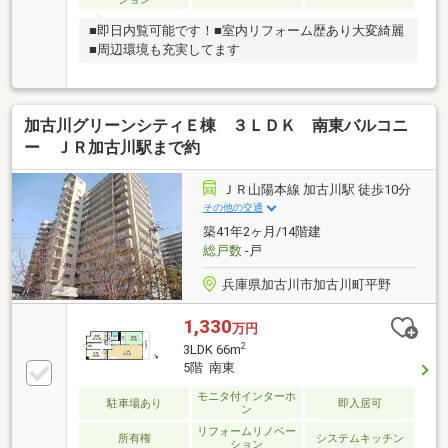
■即日内覧可能です！■室内リフォーム歴あり大変綺麗
■周辺環境も充実してます
加古川グリーンシティＥ棟 ３ＬＤＫ 南東バルコニ
ー ＪＲ加古川駅まで約
ＪＲ山陽本線 加古川駅 徒歩10分
その他の交通
築41年2ヶ月/14階建
総戸数
-戸
兵庫県加古川市加古川町平野
1,330
万円
2
3LDK 66m
5階 南東
モニタ付インターホ
駐車場あり
即入居可
ン
リフォームリノベー
所有権
システムキッチン
ション