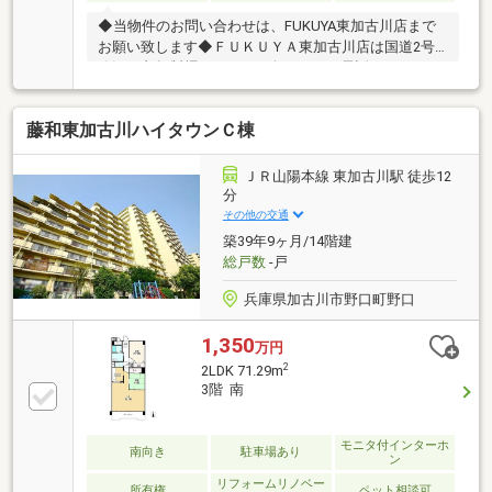
◆当物件のお問い合わせは、FUKUYA東加古川店まで
お願い致します◆ＦＵＫＵＹＡ東加古川店は国道2号
線沿い丸亀製麺さんナナメ向かい。お電話、メールご
来店随時受付中です。お気軽にご来店お待ちしており
ます。【令和6年3月リフォーム済】・キッチン・洗面
藤和東加古川ハイタウンＣ棟
台・洗濯パン・水栓・トイレ・システムバス・給湯器
交換・フローリング貼替（ＬＤＫ・洋室2部屋）・壁
クロス貼替（ＬＤＫ・洋室2部屋・和室・洗面所・ト
ＪＲ山陽本線 東加古川駅 徒歩12
イレ・玄関・廊下）・天井クロス貼替（ＬＤＫ・洋室
分
2部屋・洗面所・トイレ・玄関・廊下）・CF貼替（洗
その他の交通
面所・トイレ・玄関）
築39年9ヶ月/14階建
総戸数
-戸
兵庫県加古川市野口町野口
1,350
万円
2
2LDK 71.29m
3階 南
モニタ付インターホ
南向き
駐車場あり
ン
リフォームリノベー
所有権
ペット相談可