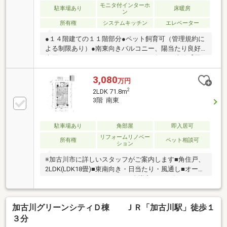
モニタ付インターホ
駐車場あり
床暖房
ン
所有権
システムキッチン
エレベーター
●１４階建ての１１階部分●ペット飼育可（管理規約に
よる制限あり）●南東向きバルコニー、陽当たり良好●
専用ポーチ５．０３㎡あり●２００４年６月建築【周
辺環境】・加古川小学校まで約５２０ｍ（徒歩７
分）・加古川中学校まで約１５１０ｍ（徒歩１９
3,080
万円
分）・ニッケパークタウンまで約１７０ｍ（徒歩３
2
2LDK 71.8m
分）・セブンイレブン加古川篠原町店まで約４６０ｍ
3階 南東
（徒歩６分）・加古川中央市民病院まで約５１０ｍ
（徒歩７分）・ながはえ公園まで約２６０ｍ（徒歩４
分）
駐車場あり
角部屋
即入居可
リフォームリノベー
所有権
ペット相談可
ション
※加古川市に詳しいスタッフがご案内します■角住戸、
2LDK(LDK18畳)■東南向き・日当たり・風通し■オート
ロックマンション■エアコン1台導入（2026年6月）■ペ
ット飼育可（規約による制限有）【周辺施設】・ニッ
ケパークタウン（商業施設） 約290ｍ （徒歩４
加古川グリーンシティＤ棟 ＪＲ「加古川駅」徒歩１
分）・加古川市民病院 約530ｍ （徒歩７分）・
加古川小学校 約710ｍ （徒歩9分）【リフォーム
３分
箇所 2026年2月】・床・壁・天井貼り替え・便器取