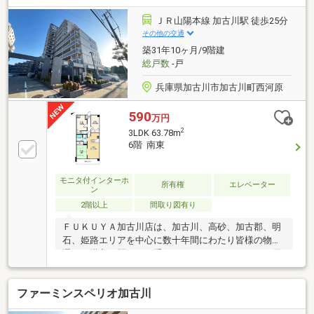
能・動作保証なし。室内の一部残置物（ポータブルク
ーラー等）は無償譲渡とし、引渡し後の保証や処分費
ＪＲ山陽本線 加古川駅 徒歩25分
用は買主負担となります。これら条件を前提とした売
その他の交通
買価格となります。
築31年10ヶ月/9階建
総戸数
-戸
兵庫県加古川市加古川町西河原
590
万円
2
3LDK 63.78m
6階 南東
モニタ付インターホ
所有権
エレベーター
ン
2階以上
間取り図有り
ＦＵＫＵＹＡ加古川店は、加古川、高砂、加古郡、明
石、姫路エリアを中心に数十年間にわたり皆様の物件
選び、購入に関するお手伝いをさせて頂きました。優
秀な人材と優れた物件提案力で、お客様に人生に一度
の不動産の購入を最高の形でお手伝いできるよう、
ファーミンスペリオ加古川
日々努力しながら営業活動を行っております。