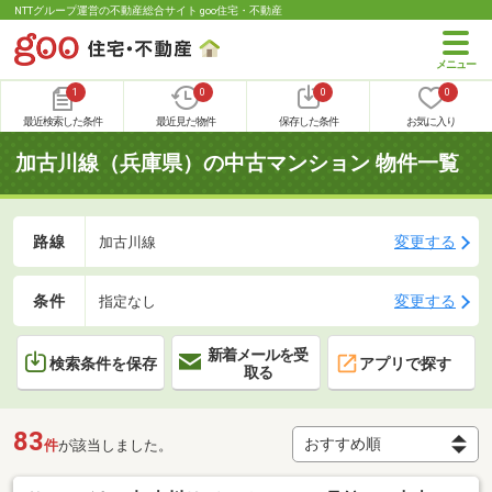
NTTグループ運営の不動産総合サイト goo住宅・不動産
1
0
0
0
最近検索した条件
最近見た物件
保存した条件
お気に入り
加古川線（兵庫県）の中古マンション 物件一覧
路線
変更する
加古川線
条件
変更する
指定なし
新着メールを受
検索条件を保存
アプリで探す
取る
83
件
が該当しました。