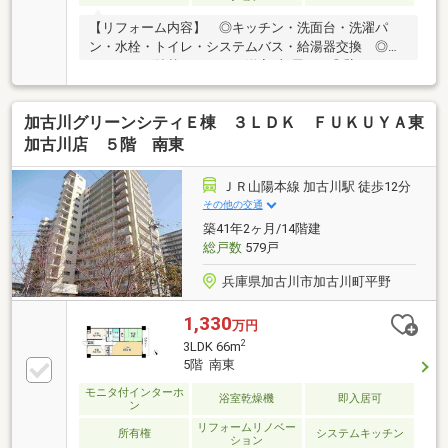
【リフォーム内容】 ◎キッチン・洗面台・洗濯パ
ン・水栓・トイレ・システムバス・給湯器交換 ◎フ
ローリング貼替（ＬＤＫ・洋室2部屋） ◎壁クロス
貼替（ＬＤＫ・洋室2部屋・和室・洗面所・トイレ・
玄関・廊下） ◎天井クロス貼替（ＬＤＫ・洋室2部
加古川グリーンシティＥ棟 ３ＬＤＫ ＦＵＫＵＹＡ東
屋・洗面所・トイレ・玄関・廊下） ◎CF貼替（洗面
所・トイレ・玄関）【物件の特徴】 □マルアイ加古
加古川店 ５階 南東
川駅前店まで約500ｍと日々のお買い物にも便利です
ね ■全居室収納有！居住空間をしっかりと確保でき
ＪＲ山陽本線 加古川駅 徒歩12分
ます □氷丘南小学校まで約1000ｍとお子様の通学も
その他の交通
安心です※バイク置き場使用料：1000円/月
築41年2ヶ月/14階建
総戸数
579戸
兵庫県加古川市加古川町平野
1,330
万円
2
3LDK 66m
5階 南東
モニタ付インターホ
浴室乾燥機
即入居可
ン
リフォームリノベー
所有権
システムキッチン
ション