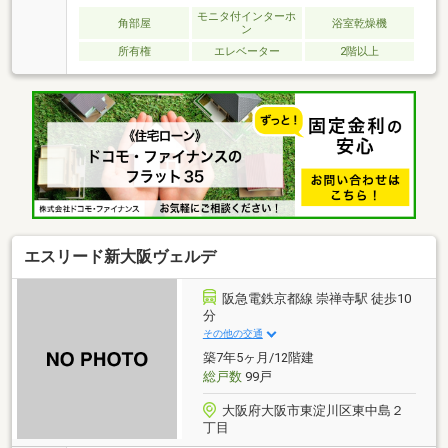
モニタ付インターホ
角部屋
浴室乾燥機
ン
所有権
エレベーター
2階以上
エスリード新大阪ヴェルデ
阪急電鉄京都線 崇禅寺駅 徒歩10
分
その他の交通
築7年5ヶ月/12階建
総戸数
99戸
大阪府大阪市東淀川区東中島２
丁目