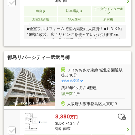
3階 南
モニタ付インターホ
南向き
駐車場あり
ン
浴室乾燥機
即入居可
所有権
■全室フルリフォームで室内素敵に大変身！■ＬＤＫ約
18帖に改装、広々リビングを使っていただけます♪■JR
おおさか東線「城北公園通」駅まで徒歩10分の好立地
■スーパー、小学校徒歩圏内でファミリーにも大変お
すすめな物件です【全面フルリフォーム！】和室を洋
都島リバーシティー弐弐号棟
室に変更、全室フローリングでリビングも広くなりま
した！お風呂、トイレ、洗面もお洒落にリフォームし
たので是非一度ご内覧ください♪※告知事項有◎不動産
ＪＲおおさか東線 城北公園通駅
のスペシャリスト在籍◎当社には宅地建物取引士、マ
徒歩10分
ンション管理士、ローンアドバイザー、相続診断士、
その他の交通
FP等のお家やライフプランに関する資格を多数保有し
築32年9ヶ月/14階建
ているスタッフが在籍しています！
総戸数
1戸
大阪府大阪市都島区大東町３
3,380
万円
2
3LDK 74.24m
9階 南東