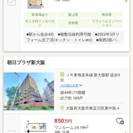
駐車場あり
最上階
角部屋
モニタ付インターホ
リフォームリノベー
所有権
ン
ション
■駅から徒歩4分 ■複数沿線利用可能 ■2022年5月リ
フォーム完了済(キッチン・トイレetc) ■南西2面バル
コニー ■角部屋 ■バルコニーから花火大会鑑賞が可
能 ■全居室収納スペースあり
朝日プラザ新大阪
ＪＲ東海道本線 新大阪駅 徒歩5
分
その他の交通
築44年/11階建
総戸数
169戸
大阪府大阪市東淀川区東中島４
850
万円
2
ワンルーム 24.19m
3階 北西