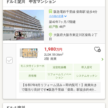
ドルミ淀川 中古マンション
阪急電鉄千里線 柴島駅 徒歩4分
その他の交通
築42年7ヶ月/7階建
総戸数
48戸
大阪府大阪市東淀川区柴島２丁
目
1,980
万円
2
2LDK 59.36m
2階 南東
モニタ付インターホ
浴室乾燥機
即入居可
ン
リフォームリノベー
所有権
システムキッチン
ション
【令和7年8月リフォーム済み＋即内覧可！】南東向き
で陽当り良好です■阪急千里線「柴島」駅徒歩約4分の
好立地■食洗機や浴室乾燥機など充実の設備内容■16.2
帖の広々としたLDKで快適な暮らし
ドルミ淀川