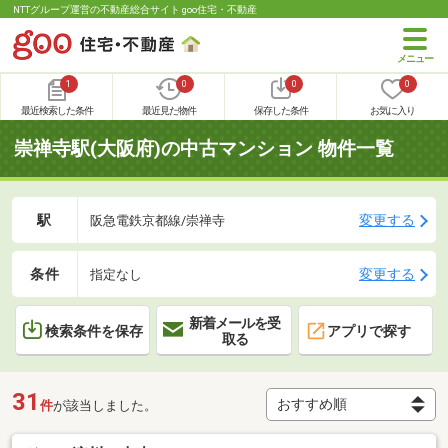
NTTグループ運営の不動産総合サイト goo住宅・不動産
1
0
0
0
最近検索した条件
最近見た物件
保存した条件
お気に入り
崇禅寺駅(大阪府)の中古マンション 物件一覧
駅
変更する
阪急電鉄京都線/崇禅寺
条件
変更する
指定なし
新着メールを受
検索条件を保存
アプリで探す
取る
31
件
が該当しました。