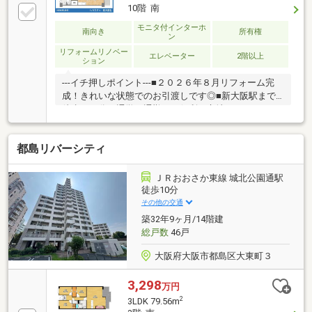
10階 南
モニタ付インターホ
南向き
所有権
ン
リフォームリノベー
エレベーター
2階以上
ション
---イチ押しポイント---■２０２６年８月リフォーム完
成！きれいな状態でのお引渡しです◎■新大阪駅まで
徒歩１０分！通学や通勤にも便利な立地にあるマンシ
ョンです♪ ---周辺環境---■小中一貫校「むくのき学
園」・・・徒歩１０分■スーパー・・・徒歩８分■コン
都島リバーシティ
ビニ・・・徒歩５分※当社では他社様が掲載している
物件もご紹介、ご案内が可能です！あわせて内覧を希
望される際は、お問い合わせの際希望の物件名をお申
ＪＲおおさか東線 城北公園通駅
し付けくださいませ！「お家探し」「ご売却」は地域
徒歩10分
密着型不動産『ハウスドゥ新大阪北』におまかせ下さ
その他の交通
い！お客様にお会いできること、スタッフ一同、心よ
築32年9ヶ月/14階建
りお待ちしております！
総戸数
46戸
大阪府大阪市都島区大東町３
3,298
万円
2
3LDK 79.56m