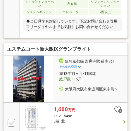
モニタ付インターホ
リフォームリノベー
所有権
ン
ション
システムキッチン
エレベーター
2階以上
◆当日見学も対応しています。下記お問い合わせ専用
フリーダイヤルまでお気軽にお問い合わせください。
【お問い合わせ専用フリーダイヤル：０１２０－８３
８－２７７】◆ご来店、ご見学の際は、ご自宅まで車
での送迎も行っております。【東宝ハウス江坂の家さ
エステムコート新大阪Ⅸグランブライト
がし】（1）お客様一人ひとりに専属FPを一生涯無料
でサポートする支援制度（2）未来カレンダーによる
無理のない返済シミュレーション（詳しくはお問合せ
阪急京都線 崇禅寺駅 徒歩7分
ください）（3）当社提携銀行のご紹介／最低水準の
その他の交通
金利+手厚い団信保険付き住宅ローン（4）物件ごとの
築12年11ヶ月/11階建
災害レポート配布（5）火災保険、引越費用の割引サ
総戸数
116戸
ポート（団体割引等）
大阪府大阪市東淀川区東中島２
1,600
万円
2
1K 21.54m
3階 北