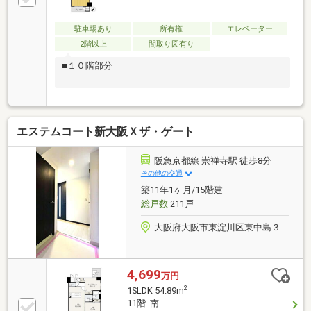
ポイント】◆LDKが約21.3帖◆8階部分南向きバルコニ
ーにつき日当たり・通風良好です◆全室約5帖以上を
確保、各洋室にクローゼットを設け、収納性も良好で
駐車場あり
所有権
エレベーター
す◆JR東海道本線(他、JR各線)徒歩約7分の立地です
2階以上
間取り図有り
■１０階部分
エステムコート新大阪Ｘザ・ゲート
阪急京都線 崇禅寺駅 徒歩8分
その他の交通
築11年1ヶ月/15階建
総戸数
211戸
大阪府大阪市東淀川区東中島３
4,699
万円
2
1SLDK 54.89m
11階 南