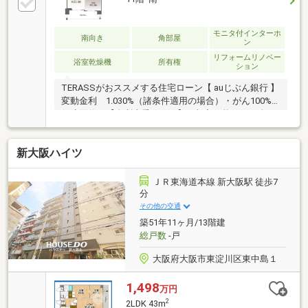
モニタ付インターホ
南向き
角部屋
ン
リフォームリノベー
浴室乾燥機
所有権
ション
TERASSがおススメする住宅ローン【 auじぶん銀行 】
変動金利 1.030%（諸条件適用の場合）・がん100%
保障団信が【金利上乗せなし】で加入可能！・頭金0
円でも可能！・諸費用も、物件価格の10%までは融資
可能！※2026年8月現在■全居室に採光が確保された設
新大阪ハイツ
計■収納付きの約6.1帖のサービスルーム■約6.0帖の洋
室はLDと一体利用が可能◎■サービスバルコニー付き■
浴室乾燥機有【リフォーム内容】〇新規交換：温水洗
ＪＲ東海道本線 新大阪駅 徒歩7
浄機能付トイレ、洗濯機防水パン〇交換：浄水器一体
分
型水栓、ガスコンロ、浴室水洗、シャワーヘッド、ホ
その他の交通
ース、洗面台水栓〇張替：クロス、一部CF 他
築51年11ヶ月/13階建
総戸数
-戸
大阪府大阪市東淀川区東中島１
1,498
万円
2
2LDK 43m