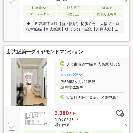
駐車場あり
即入居可
所有権
エレベーター
2階以上
間取り図有り
◆ＪＲ東海道本線【新大阪駅】徒歩５分 大阪メトロ
御堂筋線【新大阪駅】徒歩５分 阪急【崇禅寺駅】徒
歩９分◇大阪の中心部へ電車で１本・周辺商業施設も
充実で生活便利♪◆現況空家につき室内ゆっくりご覧
頂けます！ 地上１１階建ての３階部分♪◇ご質問・
新大阪第一ダイヤモンドマンション
内覧のご希望などございましたらお気軽にお問合せ下
さいませ♪
ＪＲ東海道本線 新大阪駅 徒歩5
分
その他の交通
築52年3ヶ月/11階建
総戸数
225戸
大阪府大阪市東淀川区東中島１
2,380
万円
2
3LDK 82.35m
7階 南東