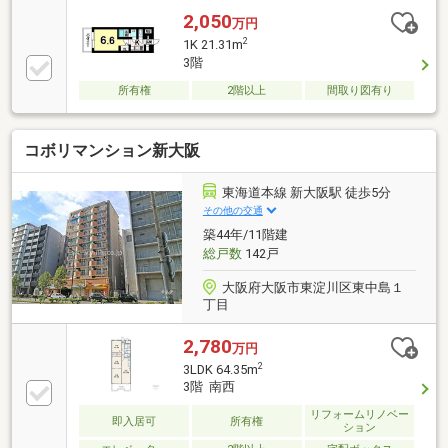
2,050
万円
2
1K 21.31m
3階
所有権
2階以上
間取り図有り
コボリマンション新大阪
東海道本線 新大阪駅 徒歩5分
その他の交通
築44年/11階建
総戸数
142戸
大阪府大阪市東淀川区東中島１
丁目
2,780
万円
2
3LDK 64.35m
3階 南西
リフォームリノベー
即入居可
所有権
ション