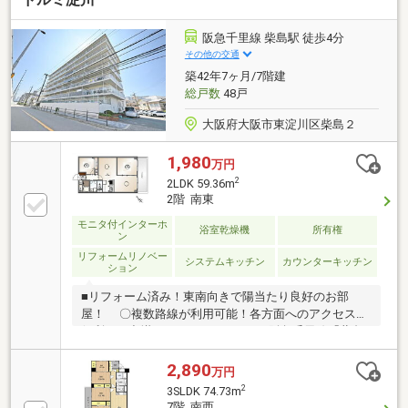
阪急千里線 柴島駅 徒歩4分
その他の交通
築42年7ヶ月/7階建
総戸数
48戸
大阪府大阪市東淀川区柴島２
1,980
万円
2
2LDK 59.36m
2階 南東
モニタ付インターホ
浴室乾燥機
所有権
ン
リフォームリノベー
システムキッチン
カウンターキッチン
ション
■リフォーム済み！東南向きで陽当たり良好のお部
屋！ 〇複数路線が利用可能！各方面へのアクセスが
便利でお出掛けもらくらく！ ○阪急千里線「柴島
駅」徒歩4分。忙しい朝や遅い帰宅時にも嬉しい距
離！
2,890
万円
2
3SLDK 74.73m
7階 南西