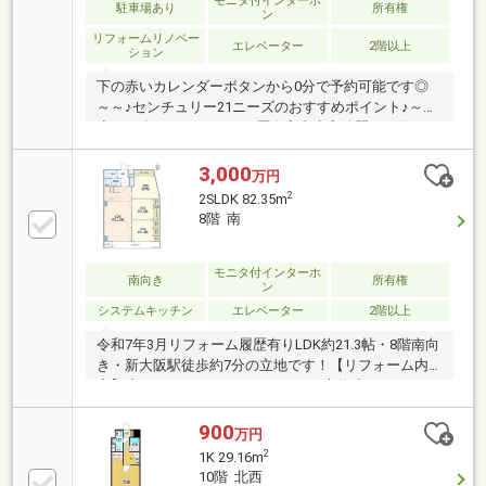
モニタ付インターホ
駐車場あり
所有権
ン
リフォームリノベー
エレベーター
2階以上
ション
下の赤いカレンダーボタンから0分で予約可能です◎
～～♪センチュリー21ニーズのおすすめポイント♪～～
◇2011年10月リフォーム歴有室内大変綺麗にお使いで
す！・ユニットバス、キッチン、トイレ、洗面新調・
全室クロス貼替・給湯器取替◇安心の子育て環境・啓
3,000
万円
発小学校まで徒歩6分・中島中学校まで徒歩6分◇交通
2
2SLDK 82.35m
アクセス・JR東海道線「新大阪」駅まで徒歩5分・御
8階 南
堂筋線「新大阪」駅まで徒歩6分・阪急京都線「崇禅
寺」駅まで徒歩10分◇充実した周辺環境・ローソンま
で徒歩1分・コクミンドラッグまで徒歩6分・ライフま
モニタ付インターホ
南向き
所有権
ン
で徒歩10分・内科まで徒歩4分・総合病院まで徒歩14
システムキッチン
エレベーター
2階以上
分
令和7年3月リフォーム履歴有りLDK約21.3帖・8階南向
き・新大阪駅徒歩約7分の立地です！【リフォーム内
容】◆システムカウンターキッチン交換◆ユニットバ
ス交換◆トイレ交換(温水洗浄機能付き)◆洗面化粧台
交換◆ガス給湯器交換◆全室クロス張替え(一部アクセ
900
万円
ントクロス使用)◆全室クッションフロア張替え◆間
2
1K 29.16m
取り変更(和室→洋室、室内洗濯機置き場)【おすすめ
10階 北西