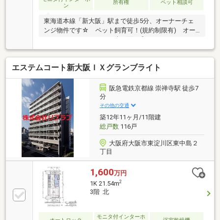
所有権
ペット相談可
ン
東海道本線「新大阪」駅まで徒歩5分、オーナーチェ
ンジ物件です☆ ペット飼育可！(規約制限有) オー
トロックマンションで、防犯面も◎
エステムコート新大阪ＩＸグランブライト
阪急電鉄京都線 崇禅寺駅 徒歩7
分
その他の交通
築12年11ヶ月/11階建
総戸数
116戸
大阪府大阪市東淀川区東中島２
丁目
1,600
万円
2
1K 21.54m
3階 北
モニタ付インターホ