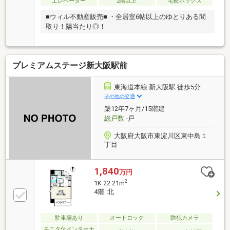
エレベーター
2階以上
宅配ボックス
■ウィル不動産販売■ ・全居室6帖以上のゆとりある間
取り！陽当たり◎！
プレミアムステージ新大阪駅前
東海道本線 新大阪駅 徒歩5分
その他の交通
築12年7ヶ月/15階建
総戸数
-戸
大阪府大阪市東淀川区東中島１
丁目
1,840
万円
2
1K 22.21m
4階 北
駐車場あり
オートロック
防犯カメラ
モニタ付インターホ