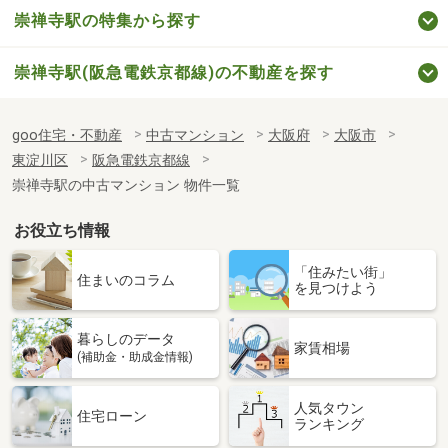
崇禅寺駅の特集から探す
崇禅寺駅(阪急電鉄京都線)の不動産を探す
goo住宅・不動産
中古マンション
大阪府
大阪市
東淀川区
阪急電鉄京都線
崇禅寺駅の中古マンション 物件一覧
お役立ち情報
「住みたい街」
住まいのコラム
を見つけよう
暮らしのデータ
家賃相場
(補助金・助成金情報)
人気タウン
住宅ローン
ランキング