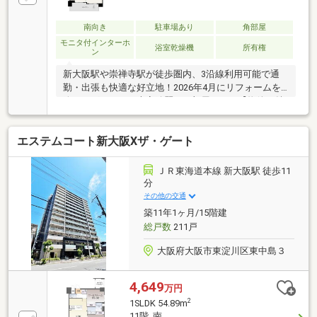
南向き
駐車場あり
角部屋
モニタ付インターホ
浴室乾燥機
所有権
ン
新大阪駅や崇禅寺駅が徒歩圏内、3沿線利用可能で通
勤・出張も快適な好立地！2026年4月にリフォームを
終えたばかりの、大変綺麗なお部屋です。【物件の魅
力】■11階の高層階・南向き角住戸につき、陽当り・
通風・眺望良好！■実質2LDKとして使える間取り（洋
エステムコート新大阪Ⅹザ・ゲート
室6帖・サービスルーム6.1帖）■全居室収納に加え、玄
関には大容量のシューズインクローゼット完備■お料
理中も会話が弾む、人気の対面式システムキッチン■
ＪＲ東海道本線 新大阪駅 徒歩11
大切なペットと一緒に暮らせるお部屋（飼育細則有）
分
周辺にはスーパーやコンビニ、総合病院が徒歩10分圏
その他の交通
内に揃う充実の住環境です。快適な都市型ライフをこ
築11年1ヶ月/15階建
こから始めませんか？
総戸数
211戸
大阪府大阪市東淀川区東中島３
4,649
万円
2
1SLDK 54.89m
11階 南