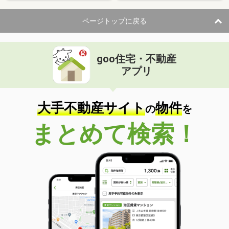
ページトップに戻る
goo住宅・不動産
アプリ
大手不動産サイト
物件
の
を
まとめて検索！