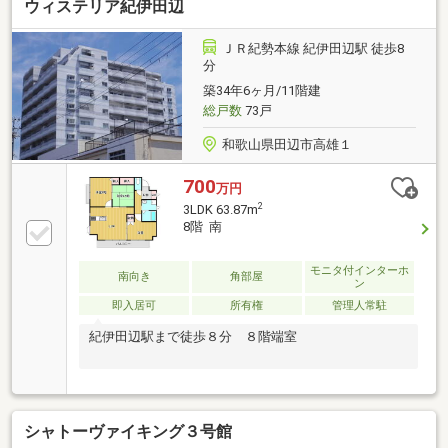
ウィステリア紀伊田辺
ＪＲ紀勢本線 紀伊田辺駅 徒歩8
分
築34年6ヶ月/11階建
総戸数
73戸
和歌山県田辺市高雄１
700
万円
2
3LDK 63.87m
8階 南
モニタ付インターホ
南向き
角部屋
ン
即入居可
所有権
管理人常駐
紀伊田辺駅まで徒歩８分 ８階端室
シャトーヴァイキング３号館