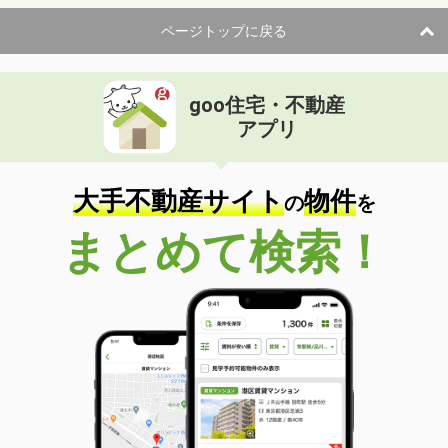
ページトップに戻る
goo住宅・不動産
アプリ
大手不動産サイト
物件
の
を
まとめて検索！