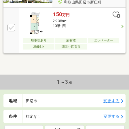
和歌山県田辺市新庄町
150
万円
2
2K 38m
10階 西
駐車場あり
所有権
エレベーター
2階以上
間取り図有り
1～3
棟
地域
変更する
田辺市
条件
変更する
指定なし