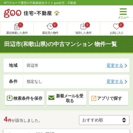
NTTグループ運営の不動産総合サイト goo住宅・不動産
1
0
0
0
最近検索した条件
最近見た物件
保存した条件
お気に入り
田辺市(和歌山県)の中古マンション 物件一覧
地域
変更する
田辺市
条件
変更する
指定なし
新着メールを受
検索条件を保存
アプリで探す
取る
4
件
が該当しました。