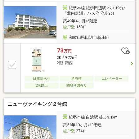
紀勢本線 紀伊田辺駅 バス19分/
「北内之浦」バス停 停歩2分
築49年4ヶ月/5階建
総戸数
158戸
和歌山県田辺市新庄町
73
万円
2
2K 29.72m
2階 南西
駐車場あり
所有権
エレベーター
2階以上
間取り図有り
ニューヴァイキング２号館
紀勢本線 白浜駅 徒歩3.1km
築52年10ヶ月/13階建
総戸数
274戸