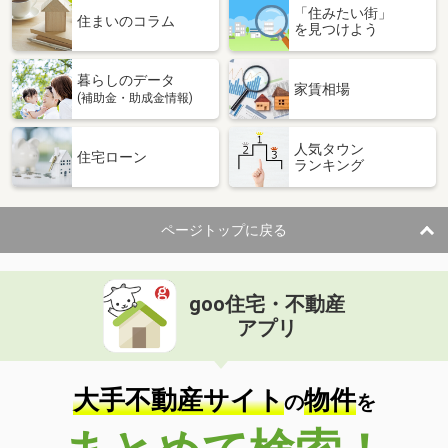
「住みたい街」
住まいのコラム
を見つけよう
暮らしのデータ
家賃相場
(補助金・助成金情報)
人気タウン
住宅ローン
ランキング
ページトップに戻る
goo住宅・不動産
アプリ
大手不動産サイト
物件
の
を