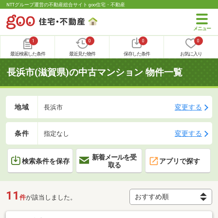
NTTグループ運営の不動産総合サイト goo住宅・不動産
1
0
0
0
最近検索した条件
最近見た物件
保存した条件
お気に入り
長浜市(滋賀県)の中古マンション 物件一覧
地域
変更する
長浜市
条件
変更する
指定なし
新着メールを受
検索条件を保存
アプリで探す
取る
11
件
が該当しました。