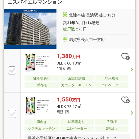
エスバイエルマンション
北陸本線 長浜駅 徒歩13分
築31年8ヶ月/14階建
総戸数
273戸
滋賀県長浜市平方町
1,380
万円
2
3LDK 66.18m
11階 西
駐車場あり
浴室乾燥機
即入居可
所有権
カウンターキッチン
エレベーター
1,550
万円
2
4LDK 72.47m
5階 南
南向き
駐車場あり
所有権
システムキッチン
エレベーター
2階以上
長浜小学校区に4LDKの中古マンションが出ました！・