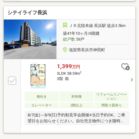
まれません。■駐車場の空き状況は都度確認が必要で
す。 ■ペット不可■設備：電気、上水道、下水道、都
シテイライフ長浜
市ガス、ＩＨクッキングヒータ、エレベーター、駐輪
場■管理会社：エクセレント神前管理組合
ＪＲ北陸本線 長浜駅 徒歩3.5km
築41年10ヶ月/6階建
総戸数
59戸
滋賀県長浜市神照町
1,399
万円
2
3LDK 58.59m
3階 南
リフォームリノベー
南向き
所有権
ション
エレベーター
2階以上
間取り図有り
8/7(金)～8/9(日)予約制見学会開催※当日予約OK。ご希
望日をお知らせください。自社売主物件につき随時内
覧可能です。お電話かメールでご希望日をお知らせく
ださい。・雨漏り、構造上主要な部分の欠陥や・腐
食、給排水管の故障や漏水についてお引渡しより２年