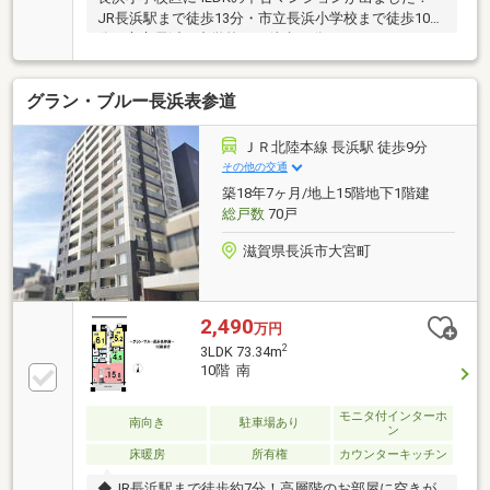
JR長浜駅まで徒歩13分・市立長浜小学校まで徒歩10
分・市立長浜西中学校まで徒歩15分・フレンドマート
長浜平方店まで徒歩6分
グラン・ブルー長浜表参道
ＪＲ北陸本線 長浜駅 徒歩9分
その他の交通
築18年7ヶ月/地上15階地下1階建
総戸数
70戸
滋賀県長浜市大宮町
2,490
万円
2
3LDK 73.34m
10階 南
モニタ付インターホ
南向き
駐車場あり
ン
床暖房
所有権
カウンターキッチン
◆JR長浜駅まで徒歩約7分！高層階のお部屋に空きが