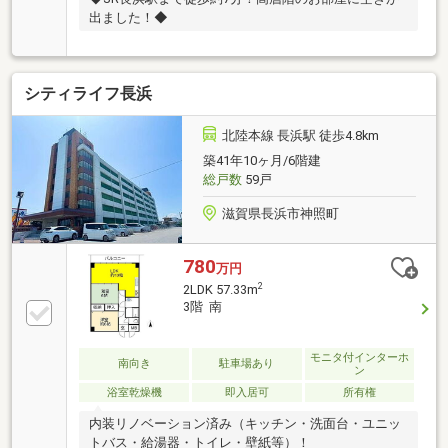
出ました！◆
シティライフ長浜
北陸本線 長浜駅 徒歩4.8km
築41年10ヶ月/6階建
総戸数
59戸
滋賀県長浜市神照町
780
万円
2
2LDK 57.33m
3階 南
モニタ付インターホ
南向き
駐車場あり
ン
浴室乾燥機
即入居可
所有権
内装リノベーション済み（キッチン・洗面台・ユニッ
トバス・給湯器・トイレ・壁紙等）！