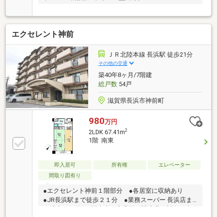
エクセレント神前
ＪＲ北陸本線 長浜駅 徒歩21分
その他の交通
築40年8ヶ月/7階建
総戸数
54戸
滋賀県長浜市神前町
980
万円
2
2LDK 67.41m
1階 南東
即入居可
所有権
エレベーター
間取り図有り
●エクセレント神前１階部分 ●各居室に収納あり
●JR長浜駅まで徒歩２１分 ●業務スーパー 長浜店ま
で徒歩１１分 ※写真中の家具等の調度品は対象に含