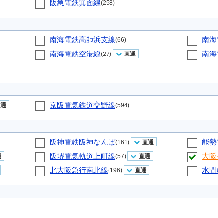
阪急電鉄箕面線
(258)
南海電鉄高師浜支線
南海
(66)
南海電鉄空港線
南海
(27)
直通
京阪電気鉄道交野線
直通
(594)
阪神電鉄阪神なんば
能勢
(161)
直通
阪堺電気軌道上町線
大阪
通
(57)
直通
北大阪急行南北線
水間
(196)
直通