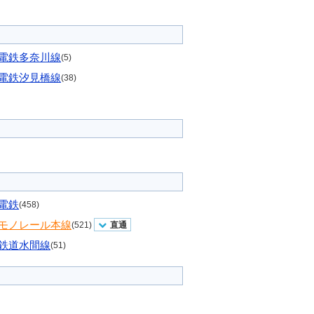
電鉄多奈川線
(5)
電鉄汐見橋線
(38)
電鉄
(458)
モノレール本線
(521)
直通
鉄道水間線
(51)