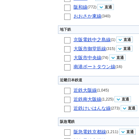
阪和線
(772)
直通
おおさか東線
(340)
地下鉄
京阪電鉄中之島線
(1)
直通
大阪市御堂筋線
(315)
直通
大阪市中央線
(74)
直通
南港ポートタウン線
(16)
近畿日本鉄道
近鉄大阪線
(1,045)
近鉄南大阪線
(1,225)
直通
近鉄けいはんな線
(273)
直通
阪急電鉄
阪急電鉄京都線
(1,211)
直通