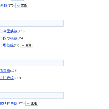
東西線
(170)
直通
市今里筋線
(175)
市四つ橋線
(75)
市堺筋線
(19)
直通
信貴線
(127)
道明寺線
(227)
電鉄神戸線
(920)
直通