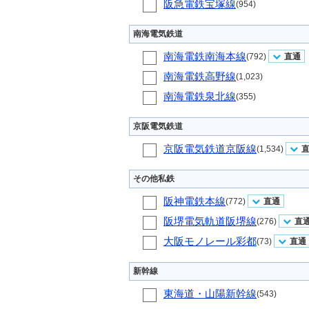
阪急電鉄宝塚線
(954)
南海電気鉄道
南海電鉄南海本線
(792)
直通
南海電鉄高野線
(1,023)
南海電鉄泉北線
(355)
京阪電気鉄道
京阪電気鉄道京阪線
(1,534)
その他私鉄
阪神電鉄本線
(772)
直通
阪堺電気軌道阪堺線
(276)
直
大阪モノレール彩都
(73)
直通
新幹線
東海道・山陽新幹線
(543)