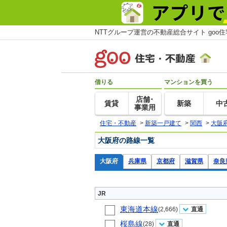
NTTグループ運営の不動産総合サイト goo
借りる
マンションを買う
店舗･
賃貸
新築
中
事業用
住宅・不動産
>
新築一戸建て
>
関西
>
大阪
大阪府の路線一覧
大阪府
兵庫県
京都府
滋賀県
奈良
JR
東海道本線
(2,666)
直通
桜島線
(28)
直通