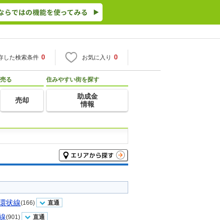
0
0
存した検索条件
お気に入り
売る
住みやすい街を探す
助成金
売却
情報
環状線
(166)
直通
線
(901)
直通