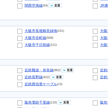
関西空港線
JR
(54)
直通
大阪市長堀鶴見緑地
大阪
(151)
大阪市谷町線
大阪
(509)
大阪市千日前線
大阪
(121)
近鉄難波・奈良線
近鉄
(962)
直通
近鉄長野線
近鉄
(422)
直通
近鉄西信貴ケーブル
(13)
阪急電鉄千里線
阪急
(110)
直通