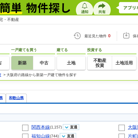
住宅・不動産
0
最近見た物件
保
一戸建てを買う
建てる
投資する
不動産
古
新築
中古
土地
土地活用
投資
府
>
大阪府の路線から新築一戸建て物件を探す
県
和歌山県
関西本線
大阪
(1,157)
直通
福知山線
片町
(744)
直通