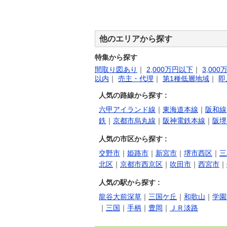
他のエリアから探す
特集から探す
間取り図あり
｜
2,000万円以下
｜
3,00
以内
｜
売主・代理
｜
第1種低層地域
｜
即
人気の路線から探す :
六甲アイランド線
｜
東海道本線
｜
阪和線
鉄
｜
京都市烏丸線
｜
阪神電鉄本線
｜
阪堺
人気の市区から探す :
交野市
｜
姫路市
｜
新宮市
｜
堺市西区
｜
三
北区
｜
京都市西京区
｜
吹田市
｜
西宮市
｜
人気の駅から探す :
龍谷大前深草
｜
三国ケ丘
｜
和歌山
｜
学園
｜
三国
｜
手柄
｜
豊岡
｜
ＪＲ淡路