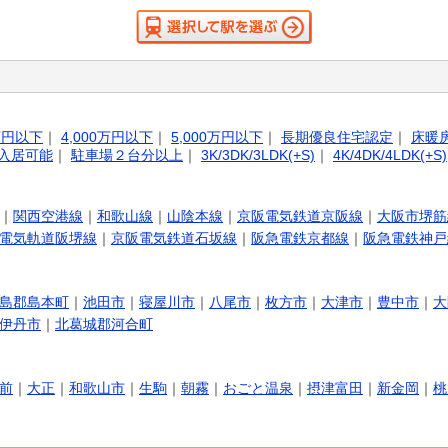
0万円以下
｜
4,000万円以下
｜
5,000万円以下
｜
長期優良住宅認定
｜
床暖
入居可能
｜
駐車場２台分以上
｜
3K/3DK/3LDK(+S)
｜
4K/4DK/4LDK(+S)
｜
関西空港線
｜
和歌山線
｜
山陰本線
｜
京阪電気鉄道京阪線
｜
大阪市堺筋
電気軌道阪堺線
｜
京阪電気鉄道石坂線
｜
阪急電鉄京都線
｜
阪急電鉄神戸
島郡島本町
｜
池田市
｜
寝屋川市
｜
八尾市
｜
枚方市
｜
大津市
｜
豊中市
｜
大
伊丹市
｜
北葛城郡河合町
前
｜
大正
｜
和歌山市
｜
生駒
｜
朝霧
｜
おごと温泉
｜
摂津富田
｜
新金岡
｜
桃