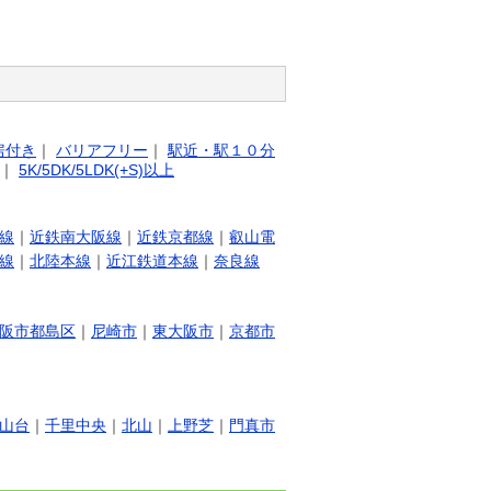
房付き
｜
バリアフリー
｜
駅近・駅１０分
｜
5K/5DK/5LDK(+S)以上
線
｜
近鉄南大阪線
｜
近鉄京都線
｜
叡山電
線
｜
北陸本線
｜
近江鉄道本線
｜
奈良線
阪市都島区
｜
尼崎市
｜
東大阪市
｜
京都市
山台
｜
千里中央
｜
北山
｜
上野芝
｜
門真市