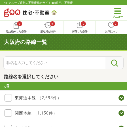
NTTグループ運営の不動産総合サイト goo住宅・不動産
0
0
0
0
最近検索した条件
最近見た物件
保存した条件
お気に入り
大阪府の路線一覧
路線名を選択してください
JR
東海道本線
（2,693件）
関西本線
（1,150件）