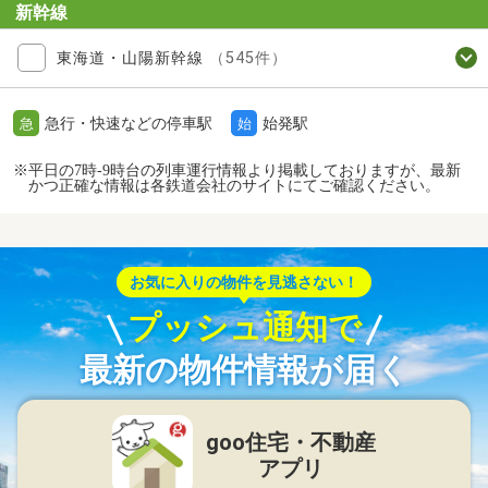
新幹線
東海道・山陽新幹線
（545件）
急行・快速などの停車駅
始発駅
急
始
※平日の7時-9時台の列車運行情報より掲載しておりますが、最新
かつ正確な情報は各鉄道会社のサイトにてご確認ください。
お気に入りの物件を見逃さない！
プッシュ通知で
最新の物件情報が届く
goo住宅・不動産
アプリ