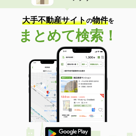
大手不動産サイト
物件
の
を
まとめて検索！