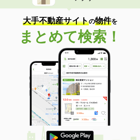
大手不動産サイト
物件
の
を
まとめて検索！