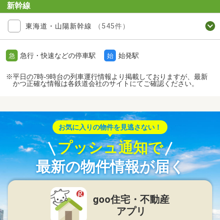
新幹線
東海道・山陽新幹線
（545件）
急行・快速などの停車駅
始発駅
急
始
※平日の7時-9時台の列車運行情報より掲載しておりますが、最新
かつ正確な情報は各鉄道会社のサイトにてご確認ください。
お気に入りの物件を見逃さない！
プッシュ通知で
最新の物件情報が届く
goo住宅・不動産
アプリ