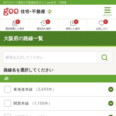
NTTグループ運営の不動産総合サイト goo住宅・不動産
0
0
0
0
最近検索した条件
最近見た物件
保存した条件
お気に入り
大阪府の路線一覧
路線名を選択してください
JR
東海道本線
（2,693件）
関西本線
（1,150件）