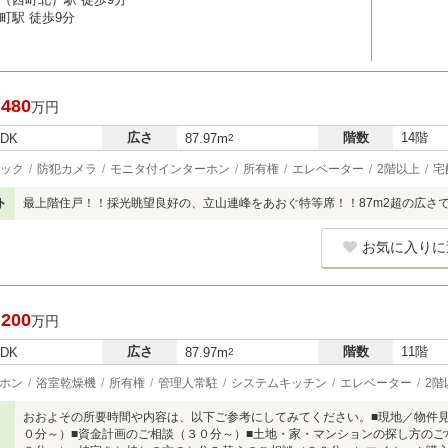
町駅 徒歩9分
,480
万円
広さ
階数
14階
LDK
87.97m
2
ック
防犯カメラ
モニタ付インターホン
所有権
エレベーター
2階以上
宅
ト
最上階住戸！！採光眺望良好の、立山連峰をあおぐ特等席！！87m2超の広さ
お気に入りに
,200
万円
広さ
階数
11階
LDK
87.97m
2
ホン
浴室乾燥機
所有権
管理人常駐
システムキッチン
エレベーター
2階
おおよその所要時間や内容は、以下ご参考にしてみてください。■現地／物件
０分～）■資金計画のご相談（３０分～）■土地・家・マンションの探し方のご