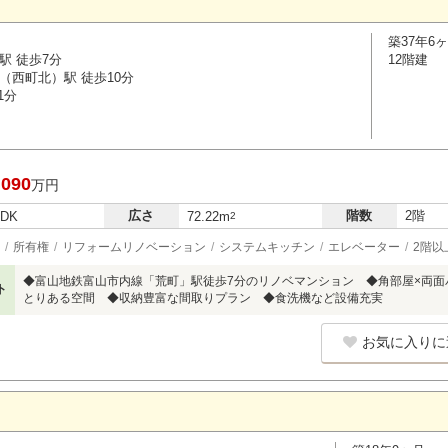
築37年6
駅 徒歩7分
12階建
（西町北）駅 徒歩10分
1分
,090
万円
広さ
階数
2階
LDK
72.22m
2
所有権
リフォームリノベーション
システムキッチン
エレベーター
2階以
◆富山地鉄富山市内線「荒町」駅徒歩7分のリノベマンション ◆角部屋×両面バ
ト
とりある空間 ◆収納豊富な間取りプラン ◆食洗機など設備充実
お気に入りに