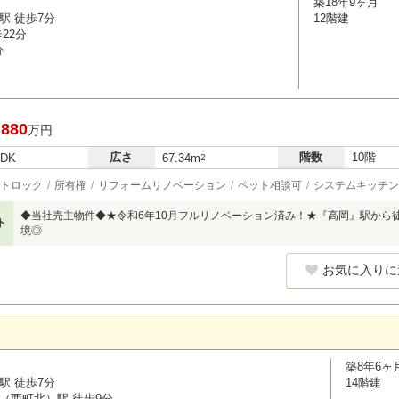
築18年9ヶ月
駅 徒歩7分
12階建
22分
分
,880
万円
広さ
階数
10階
LDK
67.34m
2
トロック
所有権
リフォームリノベーション
ペット相談可
システムキッチン
◆当社売主物件◆★令和6年10月フルリノベーション済み！★『高岡』駅から
ト
境◎
お気に入りに
築8年6ヶ
駅 徒歩7分
14階建
（西町北）駅 徒歩9分