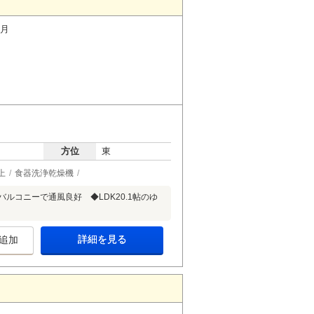
ヶ月
方位
東
上
食器洗浄乾燥機
ルコニーで通風良好 ◆LDK20.1帖のゆ
詳細を見る
追加