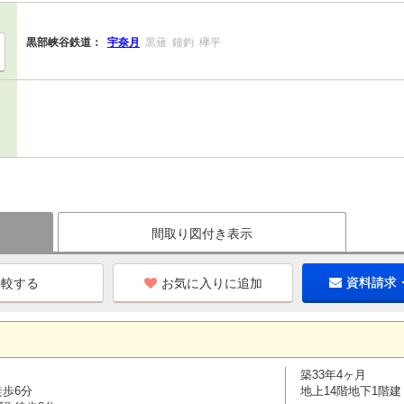
黒部峡谷鉄道：
宇奈月
黒薙
鐘釣
欅平
間取り図付き表示
お気に入りに追加
資料請求
築33年4ヶ月
徒歩6分
地上14階地下1階建