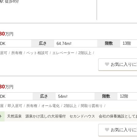
駅 徒歩8分
80
万円
広さ
階数
13階
LDK
64.74m
2
居可
所有権
ペット相談可
エレベーター
2階以上
お気に入りに
30
万円
広さ
階数
12階
LDK
54m
2
屋
即入居可
所有権
オール電化
2階以上
間取り図有り
ト
天然温泉 源泉かけ流しの大浴場付 セカンドハウス 会社の保養施設として
お気に入りに