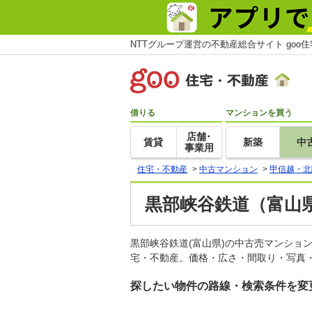
NTTグループ運営の不動産総合サイト goo
借りる
マンションを買う
店舗･
賃貸
新築
中
事業用
住宅・不動産
>
中古マンション
>
甲信越・北
黒部峡谷鉄道（富山
黒部峡谷鉄道(富山県)の中古売マンショ
宅・不動産。価格・広さ・間取り・写真・
探したい物件の路線・検索条件を変