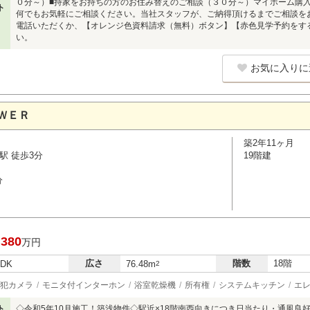
０分～）■持家をお持ちの方のお住み替えのご相談（３０分～）マイホーム購
ト
何でもお気軽にご相談ください。当社スタッフが、ご納得頂けるまでご相談をお受け
電話いただくか、【オレンジ色資料請求（無料）ボタン】【赤色見学予約をす
い。
お気に入りに
ＷＥＲ
築2年11ヶ月
駅 徒歩3分
19階建
分
,380
万円
広さ
階数
18階
LDK
76.48m
2
犯カメラ
モニタ付インターホン
浴室乾燥機
所有権
システムキッチン
エ
ト
◇令和5年10月施工！築浅物件◇駅近×18階南西向きにつき日当たり・通風良