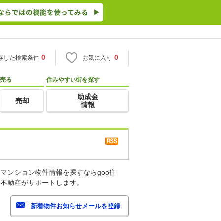
0
0
存した検索条件
お気に入り
売る
住みやすい街を探す
助成金
売却
情報
マンション物件情報を探すならgoo住
・不動産がサポートします。