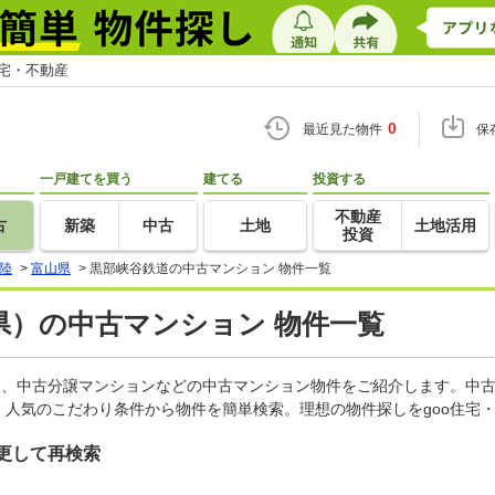
住宅・不動産
0
最近見た物件
保
一戸建てを買う
建てる
投資する
不動産
古
新築
中古
土地
土地活用
投資
陸
>
富山県
>
黒部峡谷鉄道の中古マンション 物件一覧
県）の中古マンション 物件一覧
ン、中古分譲マンションなどの中古マンション物件をご紹介します。中古
人気のこだわり条件から物件を簡単検索。理想の物件探しをgoo住宅
更して再検索