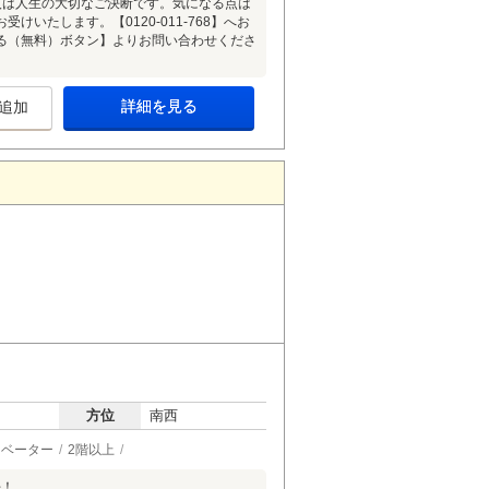
入は人生の大切なご決断です。気になる点は
いたします。【0120-011-768】へお
る（無料）ボタン】よりお問い合わせくださ
詳細を見る
追加
方位
南西
レベーター
2階以上
好！