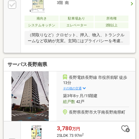
3階 南
南向き
駐車場あり
所有権
システムキッチン
エレベーター
2階以上
（間取りなど）クロゼット、押入、物入、トランクル
ームなど収納が充実。玄関にはプライバシーを考慮し
た、アルコーブ（約３．８１平米）あり。セキュリテ
ィ面では、オートロック、宅配ボックスなどの設備あ
り。（ご注意）眺望や陽当たりは、周辺建物の変化や
サーパス長野南県
天候により変わります。
長野電鉄長野線 市役所前駅 徒歩
13分
その他の交通
築3年8ヶ月/15階建
総戸数
42戸
長野県長野市大字南長野南県町
3,780
万円
2
2SLDK 73.97m