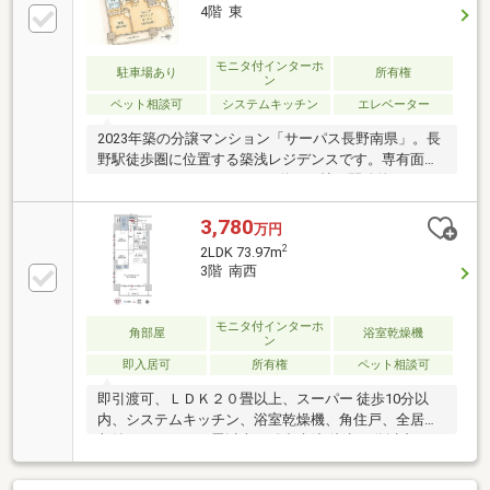
記お電話番号やホームページでも受付中！！・フリー
4階 東
ダイヤル 【 0120-055-779 】・ホームページ 【 ハ
ウスドゥ長野柳町 】 で検索
モニタ付インターホ
駐車場あり
所有権
ン
ペット相談可
システムキッチン
エレベーター
2023年築の分譲マンション「サーパス長野南県」。長
野駅徒歩圏に位置する築浅レジデンスです。専有面積
74.09㎡のゆとりある2LDK。約18.6帖の開放的なLDKを
中心に、洋室2室を配置した使いやすい間取りです。
ウォークインクローゼットをはじめ全居室に収納を備
3,780
万円
え、ファミリーはもちろん、ご夫婦や在宅ワーク中心
2
2LDK 73.97m
の方にもおすすめです。オートロック・宅配ＢＯＸ・
3階 南西
モニター付インターホンなど築浅ならではの充実した
設備と分譲マンションならではの高い居住性を兼ね備
えています。現在空室のため、ご都合に合わせて内覧
モニタ付インターホ
角部屋
浴室乾燥機
ン
可能です。居住用・セカンドハウス・将来の賃貸運用
即入居可
所有権
ペット相談可
など幅広い用途でご検討いただけます。
即引渡可、ＬＤＫ２０畳以上、スーパー 徒歩10分以
内、システムキッチン、浴室乾燥機、角住戸、全居室
収納、ＬＤＫ１５畳以上、総合病院 徒歩10分以内、シ
ャワー付洗面化粧台、対面式キッチン、セキュリティ
充実、３面採光、南面バルコニー、オートバス、高速