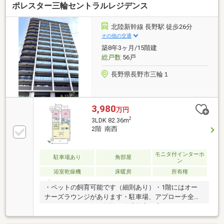
ポレスター三輪セントラルレジデンス
ネット対応、温水洗浄便座、ＴＶモニタ付インターホ
ン、通風良好、全居室フローリング、ウォークインク
ローゼット、ペット相談、BS・CS・CATV、エレベー
北陸新幹線 長野駅 徒歩26分
ター、宅配ボックス
その他の交通
築8年3ヶ月/15階建
総戸数
56戸
長野県長野市三輪１
3,980
万円
2
3LDK 82.36m
2階 南西
モニタ付インターホ
駐車場あり
角部屋
ン
浴室乾燥機
床暖房
所有権
・ペットの飼育可能です（細則あり）・1階にはオー
ナーズラウンジがあります・駐車場、アプローチ全て
ロードヒーティング敷設・給湯効率の高いエコジョー
ズを採用してます・1台無料平置き駐車場、駐輪場無