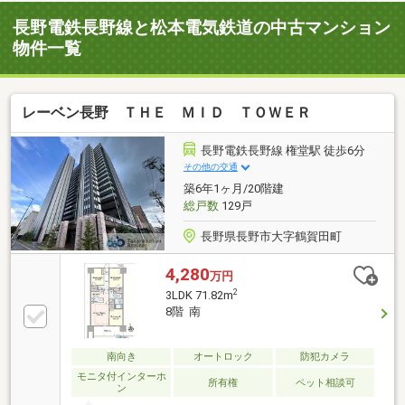
長野電鉄長野線と松本電気鉄道の中古マンション
物件一覧
レーベン長野 ＴＨＥ ＭＩＤ ＴＯＷＥＲ
長野電鉄長野線 権堂駅 徒歩6分
その他の交通
築6年1ヶ月/20階建
総戸数
129戸
長野県長野市大字鶴賀田町
4,280
万円
2
3LDK 71.82m
8階 南
南向き
オートロック
防犯カメラ
モニタ付インターホ
所有権
ペット相談可
ン