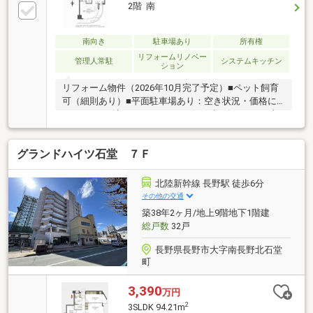
2階 南
南向き
駐車場あり
所有権
リフォームリノベー
管理人常駐
システムキッチン
ション
リフォーム物件（2026年10月完了予定）■ペット飼育
可（細則あり）■平面駐車場あり：空き状況・価格に
ついては要確認■アフターサービス保証付き ２４時
間３６５日緊急対応サービス
グランドハイツ石堂 ７Ｆ
北陸新幹線 長野駅 徒歩6分
その他の交通
築38年2ヶ月/地上9階地下1階建
総戸数
32戸
長野県長野市大字南長野北石堂
町
3,390
万円
2
3SLDK 94.21m