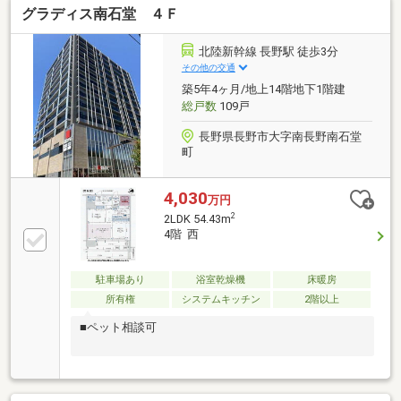
グラディス南石堂 ４Ｆ
すぐる空間】 （営業時間9：00～18：00 定休日：
水曜日） 【フリーダイヤル 0120-217-437】
北陸新幹線 長野駅 徒歩3分
その他の交通
築5年4ヶ月/地上14階地下1階建
総戸数
109戸
長野県長野市大字南長野南石堂
町
4,030
万円
2
2LDK 54.43m
4階 西
駐車場あり
浴室乾燥機
床暖房
所有権
システムキッチン
2階以上
■ペット相談可