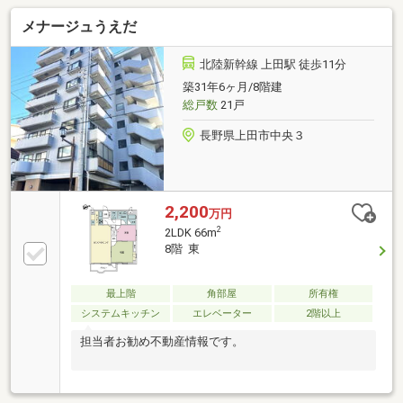
メナージュうえだ
北陸新幹線 上田駅 徒歩11分
築31年6ヶ月/8階建
総戸数
21戸
長野県上田市中央３
2,200
万円
2
2LDK 66m
8階 東
最上階
角部屋
所有権
システムキッチン
エレベーター
2階以上
担当者お勧め不動産情報です。