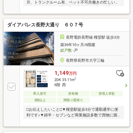
月、トランクルーム有、ペット不可共働きの忙しい毎
日に、ゆとりある時間を取り戻しませんか。■駅チカ
のスマートな暮らし信濃吉田駅まで歩いて２分の好立
地。長野駅へのアクセスも良く、平日の通勤通学の負
ダイアパレス長野大通り ６０７号
担をグッと軽減。■休日は家族でお出かけ周辺にはス
ーパーや商業施設が充実。休日は長野駅周辺でのショ
ッピングや、近隣の公園で子どもと遊ぶ穏やかな時間
長野電鉄長野線 権堂駅 徒歩3分
が叶います。雪かきの負担が少ないのもマンションな
築36年10ヶ月/6階建
らではの魅力です。新しい暮らしのイメージを、ぜひ
総戸数
-戸
現地でご体感ください。まずは【資料請求】ボタンを
クリック！見学予約も受付中です。
長野県長野市大字三輪
1,149
万円
2
2DK 35.11m
6階 西
即入居可
所有権
管理人常駐
2階以上
間取り図有り
□お伝えしたいこと□▼権堂駅徒歩3分で通勤通学に便
利です♪▼綿半・セブンなど商業施設多数で買物に困
りません＼(^o^)／▼人気の柳町中学校徒歩8分！城東
小学校も9分で安心通学▼リフォームも承ります！▼
住宅ローンもお気軽にご相談ください！【株式会社く