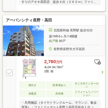
すりのアオキ高田店 徒歩４分（２６０ｍ）ファミリ
ーマート長野五分一店 徒歩２分（１００ｍ）オート
ロック 外壁タイル貼り エレベーター 宅配ボック
ス 風除室 平置き駐車場（空無） 隣にコンビニエ
アーバンシティ長野・高田
ンスストア―（約１００ｍ）（ご注意）掲載写真の家
具、備品などは販売価格に含まれません。眺望は周辺
建物の変化や天候により変わります。
北陸新幹線 長野駅 徒歩32分
築19年6ヶ月/14階建
総戸数
83戸
長野県長野市大字高田
2,780
万円
2
4LDK 84.78m
2階 南
モニタ付インターホ
南向き
駐車場あり
ン
リフォームリノベー
床暖房
所有権
ション
・共用施設（タイヤトランクルーム、ラウンジ、集会
室等）・ファミリーマート長野上高田店徒歩１分（約