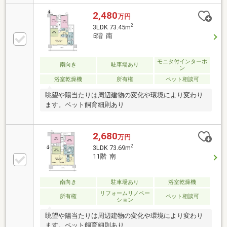
2,480
万円
2
3LDK 73.45m
5階 南
モニタ付インターホ
南向き
駐車場あり
ン
浴室乾燥機
所有権
ペット相談可
眺望や陽当たりは周辺建物の変化や環境により変わり
ます。ペット飼育細則あり
2,680
万円
2
3LDK 73.69m
11階 南
南向き
駐車場あり
浴室乾燥機
リフォームリノベー
所有権
ペット相談可
ション
眺望や陽当たりは周辺建物の変化や環境により変わり
ます。ペット飼育細則あり