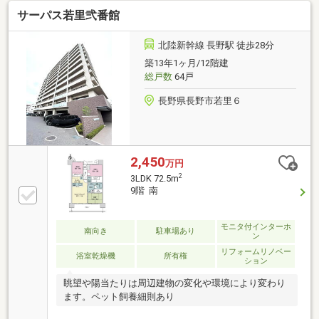
料・オーナーズラウンジ、タイヤ置き場（1台分）完
サーパス若里弐番館
備
北陸新幹線 長野駅 徒歩28分
築13年1ヶ月/12階建
総戸数
64戸
長野県長野市若里６
2,450
万円
2
3LDK 72.5m
9階 南
モニタ付インターホ
南向き
駐車場あり
ン
リフォームリノベー
浴室乾燥機
所有権
ション
眺望や陽当たりは周辺建物の変化や環境により変わり
ます。ペット飼養細則あり