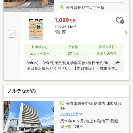
長野県長野市大字三輪
1,099
万円
2
2DK 35.11m
6階 西
駐車場あり
所有権
管理人常駐
エレベーター
2階以上
間取り図有り
8/6(木)～8/9(日)予約制見学会開催※当日予約OK。ご希
望日をお知らせください。【周辺施設】・城東小学校
まで700ｍ（徒歩9分）・柳町中学校まで600ｍ（徒歩8
分）・セブンイレブン長野大通り店様220ｍ（徒歩4
分）・綿半スーパーセンター権堂店様260ｍ（車1
ノルテながの
分）・長野医療生活協同組合 長野中央病院650ｍ（車2
分）・長野市役所900ｍ（車3分）【おすすめポイン
ト】・返済額や融資可能額など、お客様のご希望にあ
長野電鉄長野線 信濃吉田駅 徒歩
わせてご提案。住宅ローンが初めての方でもお気軽に
2分
ご相談ください。※自社売…
その他の交通
築28年10ヶ月/地上13階地下1階建
総戸数
128戸