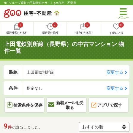
NTTグループ運営の不動産総合サイト goo住宅・不動産
1
0
0
0
最近検索した条件
最近見た物件
保存した条件
お気に入り
上田電鉄別所線（長野県）の中古マンション 物
件一覧
路線
変更する
上田電鉄別所線
条件
変更する
指定なし
新着メールを受
検索条件を保存
アプリで探す
取る
9
件
が該当しました。