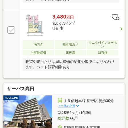
3,480
万円
2
3LDK 73.45m
8階 南
モニタ付インターホ
南向き
駐車場あり
ン
浴室乾燥機
床暖房
所有権
眺望や陽当たりは周辺建物の変化や環境により変わり
ます。ペット飼育細則あり
サーパス高田
ＪＲ信越本線 長野駅 徒歩30分
その他の交通
築25年2ヶ月/10階建
総戸数
66戸
長野県長野市大字高田