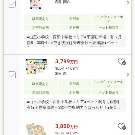
8階 南西
モニタ付インターホ
駐車場あり
角部屋
ン
浴室乾燥機
所有権
ペット相談可
●山王小学校・西部中学校エリア●平面駐車場：有（月
額8、000円）※空き状況は管理会社へ要確認●ペット飼
育可（細則有）◇お問合せは下記お電話番号やホーム
ページでも受付中！！・フリーダイヤル 【 0120-
055-779 】・ホームページ 【 ハウスドゥ長野柳町 】
3,799
万円
で検索
2
3LDK 74.09m
2階 西
モニタ付インターホ
駐車場あり
角部屋
ン
浴室乾燥機
所有権
ペット相談可
●山王小学校・西部中学校エリア●ペット飼育可(細則
有)●全居室収納＋SIC付で収納力もばっちり！●角部屋
で陽当たり良好◎●2階なのでエレベーターはもちろ
ん、朝の忙しい時間や運動のための階段活用も苦にな
りません♪●コンビニ、スーパー、飲食店も徒歩圏内に
3,800
万円
あり、国宝善光寺まで約1400ｍの立地◇お問合せは下
2
2LDK 74.09m