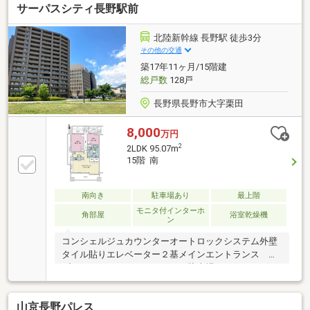
サーパスシティ長野駅前
北陸新幹線 長野駅 徒歩3分
その他の交通
築17年11ヶ月/15階建
総戸数
128戸
長野県長野市大字栗田
8,000
万円
2
2LDK 95.07m
15階 南
南向き
駐車場あり
最上階
モニタ付インターホ
角部屋
浴室乾燥機
ン
コンシェルジュカウンターオートロックシステム外壁
タイル貼りエレベーター２基メインエントランス サ
ブエントランストランクルーム駐車場にチェーンゲー
ト設置駐車場にロードヒーティング敷設ペット飼育可
（飼養細則参照）
山京長野パレス