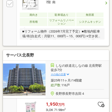
7階 南
南向き
駐車場あり
角部屋
リフォームリノベー
所有権
システムキッチン
ション
■リフォーム物件（2026年7月完了予定）■敷地内駐車
場/有(自走式：月額11、000円～15、000円) ※空き状況
は管理会社へ都度要確認■ペット飼育不可■角部屋
サーパス北長野
しなの鉄道北しなの線 北長野駅
徒歩7分
その他の交通
築25年11ヶ月/14階建
総戸数
116戸
長野県長野市吉田４
1,950
万円
2
3LDK 71.98m