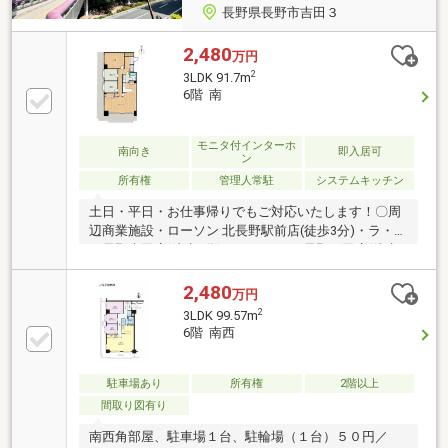
長野県長野市吉田３
2,480
万円
2
3LDK 91.7m
6階 南
モニタ付インターホ
南向き
即入居可
ン
所有権
管理人常駐
システムキッチン
土日・平日・お仕事帰りでもご対応いたします！〇周
辺商業施設・ローソン 北長野駅前店(徒歩3分)・ラ・ム
ー長野吉田店(徒歩4分)・ウエルシア 長野稲田店(徒歩
15分)●ONETEAM不動産なら資金計画からサポート●ロ
ーンに不安事ございませんか？弊社はお客様に合った
2,480
万円
ローンのご提案いたします♪【月額費用】管理組合管
2
3LDK 99.57m
理費：5000円駐車場：2700円駐輪場（3台）：150円住
6階 南西
宅会管理費：7900円修繕積立金：13070円駐車場修繕
積立金：10330円 合計39150円【備考】・ペット不
可・現状渡し・引渡時期 即可能＊エアコン故障して
駐車場あり
所有権
2階以上
います。
間取り図有り
南西角部屋、駐車場１台、駐輪場（１台）５０円／