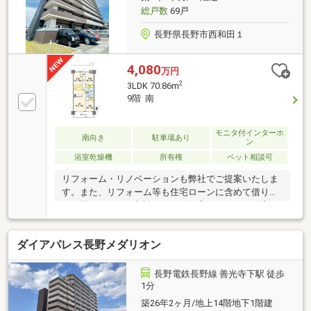
総戸数
69戸
長野県長野市西和田１
4,080
万円
2
3LDK 70.86m
9階 南
モニタ付インターホ
南向き
駐車場あり
ン
浴室乾燥機
所有権
ペット相談可
リフォーム・リノベーションも弊社でご提案いたしま
す。また、リフォーム等も住宅ローンに含めて借り入
れ可能ですのでご相談下さい！住宅ローンのご不安
や、資金計画等のご相談もお任せ下さい！全力でサポ
ートいたします！！！
ダイアパレス長野メダリオン
長野電鉄長野線 善光寺下駅 徒歩
1分
築26年2ヶ月/地上14階地下1階建