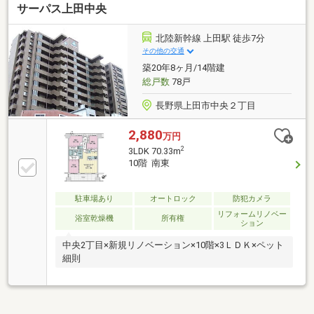
サーパス上田中央
タップ・ガラスドア／小上がりベッドフレーム・洋室
２ 大型ＷＩＣ引戸・玄関 エコカラット／全身姿見
鏡
北陸新幹線 上田駅 徒歩7分
その他の交通
築20年8ヶ月/14階建
総戸数
78戸
長野県上田市中央２丁目
2,880
万円
2
3LDK 70.33m
10階 南東
駐車場あり
オートロック
防犯カメラ
リフォームリノベー
浴室乾燥機
所有権
ション
中央2丁目×新規リノベーション×10階×3ＬＤＫ×ペット
細則