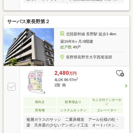
５０ｍ）・西友 日詰店徒歩１０分（約７８０ｍ）・
MEGAドン・キホーテ長野店徒歩５分（約３８０
ｍ）・ニトリ長野店徒歩５分（約３６０ｍ）
サーパス東長野第２
北陸新幹線 長野駅 徒歩3.4km
築26年8ヶ月/8階建
総戸数
49戸
長野県長野市大字西尾張部
2,480
万円
2
4LDK 86.97m
2階 南
モニタ付インターホ
南向き
駐車場あり
ン
所有権
システムキッチン
エレベーター
複層ガラスのサッシ 二重床構造 アール仕様の柱・
梁 天井梁の少ないアンボンド工法 オートバスシス
テム 御影石貼玄関（ご注意）眺望や陽当たりは、周