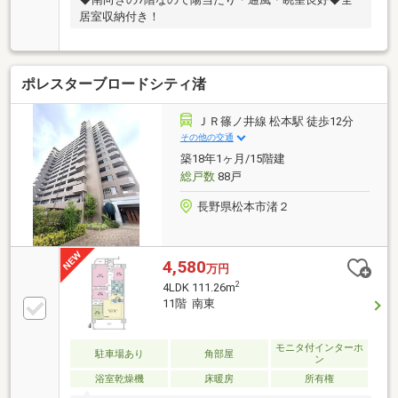
居室収納付き！
ポレスターブロードシティ渚
ＪＲ篠ノ井線 松本駅 徒歩12分
その他の交通
築18年1ヶ月/15階建
総戸数
88戸
長野県松本市渚２
4,580
万円
2
4LDK 111.26m
11階 南東
モニタ付インターホ
駐車場あり
角部屋
ン
浴室乾燥機
床暖房
所有権