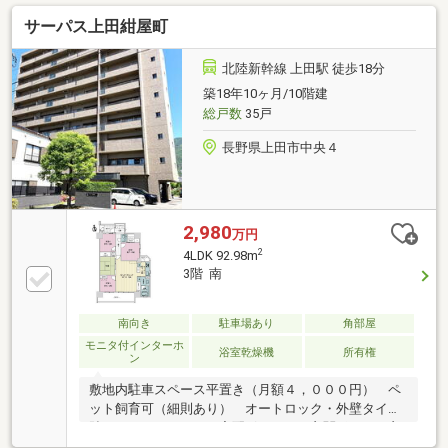
サーパス上田紺屋町
北陸新幹線 上田駅 徒歩18分
築18年10ヶ月/10階建
総戸数
35戸
長野県上田市中央４
2,980
万円
2
4LDK 92.98m
3階 南
南向き
駐車場あり
角部屋
モニタ付インターホ
浴室乾燥機
所有権
ン
敷地内駐車スペース平置き（月額４，０００円） ペ
ット飼育可（細則あり） オートロック・外壁タイル
貼り・エレベーター・宅配ボックス 玄関ポーチ 玄
関に窓有 キッチンに窓有 バスルームに窓有 キッ