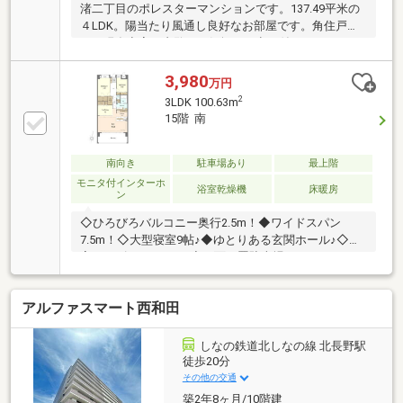
渚二丁目のポレスターマンションです。137.49平米の
４LDK。陽当たり風通し良好なお部屋です。角住戸で
す。現在空室 内覧はお気軽にお申し付けください。
（設備・仕様）・全室ペアガラス・キッチンに食器洗
い乾燥機・リビングダイニングに床暖房・ペット飼育
3,980
万円
可（使用細則あり）・駐車場一台無償・トランクルー
2
3LDK 100.63m
ム
15階 南
南向き
駐車場あり
最上階
モニタ付インターホ
浴室乾燥機
床暖房
ン
◇ひろびろバルコニー奥行2.5m！◆ワイドスパン
7.5m！◇大型寝室9帖♪◆ゆとりある玄関ホール♪◇浴
室サイズ1.6m×2.0m♪◆平面平置駐車場♪
アルファスマート西和田
しなの鉄道北しなの線 北長野駅
徒歩20分
その他の交通
築2年8ヶ月/10階建