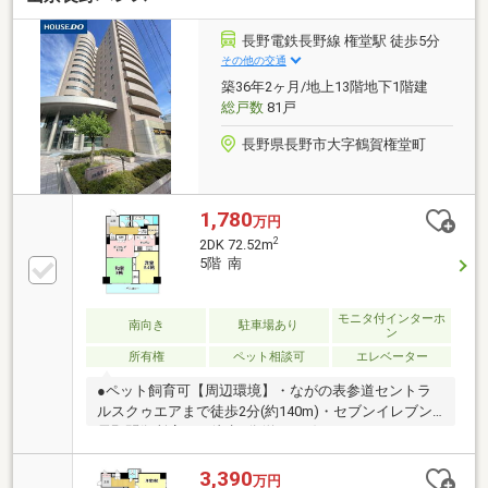
長野電鉄長野線 権堂駅 徒歩5分
その他の交通
築36年2ヶ月/地上13階地下1階建
総戸数
81戸
長野県長野市大字鶴賀権堂町
1,780
万円
2
2DK 72.52m
5階 南
モニタ付インターホ
南向き
駐車場あり
ン
所有権
ペット相談可
エレベーター
●ペット飼育可【周辺環境】・ながの表参道セントラ
ルスクゥエアまで徒歩2分(約140m)・セブンイレブン
長野問御所店まで徒歩4分(約250m)・ファミリーマー
ト長野大通り店まで徒歩5分(約370m)・綿半スーパー
センター権堂店まで徒歩7分(約560m)・TOMATO食品
3,390
万円