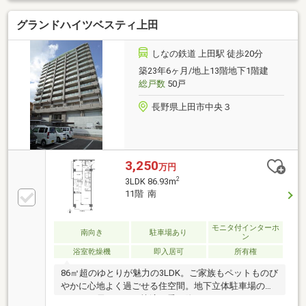
チンに勝手口有り（バルコニー側） 約１８．８帖の
グランドハイツベスティ上田
リビングダイニングキッチン（フローリング床） リ
ビングルーム隣に和室（約６．０帖）有 メインベッ
ドルーム（洋室１）約７．０帖にウォークインクロゼ
しなの鉄道 上田駅 徒歩20分
ット有 専有面積：約９２．９８平米（他にバルkニ
築23年6ヶ月/地上13階地下1階建
ー面積約１２．２４平米、ポーチ面積約４．５１平米
総戸数
50戸
有）
長野県上田市中央３
3,250
万円
2
3LDK 86.93m
11階 南
モニタ付インターホ
南向き
駐車場あり
ン
浴室乾燥機
即入居可
所有権
86㎡超のゆとりが魅力の3LDK。ご家族もペットものび
やかに心地よく過ごせる住空間。地下立体駐車場のた
め、雨や雪の日でも快適に乗り降り、トランクルーム