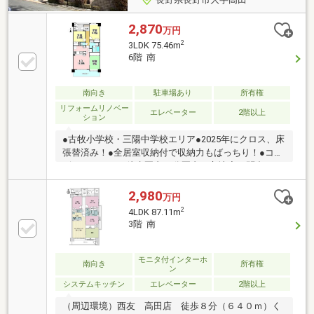
2,870
万円
2
3LDK 75.46m
6階 南
南向き
駐車場あり
所有権
リフォームリノベー
エレベーター
2階以上
ション
●古牧小学校・三陽中学校エリア●2025年にクロス、床
張替済み！●全居室収納付で収納力もばっちり！●コン
ビニ、スーパー徒歩圏内10分圏内の立地◇お問合せは
下記お電話番号やホームページでも受付中！！・フリ
ーダイヤル 【 0120-055-779 】・ホームページ 【
2,980
万円
ハウスドゥ長野柳町 】 で検索
2
4LDK 87.11m
3階 南
モニタ付インターホ
南向き
所有権
ン
システムキッチン
エレベーター
2階以上
（周辺環境）西友 高田店 徒歩８分（６４０ｍ）く