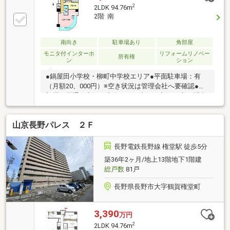
館まで徒歩7分(約520m)・長野グランドシネマズまで
2
2LDK 94.76m
徒歩7分(約550m)・長野中央病院まで徒歩9分(約
2階 南
710m)・長野市役所まで徒歩11分(約880m)
南向き
駐車場あり
角部屋
モニタ付インターホ
リフォームリノベー
所有権
ン
ション
●鍋屋田小学校・柳町中学校エリア●平面駐車場：有
（月額20、000円）※空き状況は管理会社へ要確認●角
部屋で風通し良好、南向きで日当たり良好！◇お問合
せは下記お電話番号やホームページでも受付中！！・
フリーダイヤル 【 0120-055-779 】・ホームページ
山京長野パレス ２Ｆ
【 ハウスドゥ長野柳町 】 で検索
長野電鉄長野線 権堂駅 徒歩5分
築36年2ヶ月/地上13階地下1階建
総戸数
81戸
長野県長野市大字鶴賀権堂町
3,390
万円
2
2LDK 94.76m