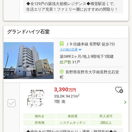
◆全129戸の築浅大規模レジデンス◆権堂駅近くで、
生活エリア充実！ファミリー層におすすめの間取り！
グランドハイツ石堂
ＪＲ信越本線 長野駅 徒歩7分
その他の交通
築38年2ヶ月/地上9階地下1階建
総戸数
31戸
長野県長野市大字南長野北石堂
町
3,390
万円
2
3SLDK 94.21m
7階 南
南向き
角部屋
即入居可
所有権
システムキッチン
2階以上
◆南向きの7階なので陽当たり・通風・眺望良好◆全