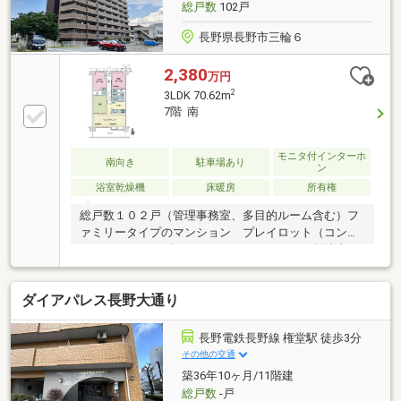
総戸数
102戸
長野県長野市三輪６
2,380
万円
2
3LDK 70.62m
7階 南
モニタ付インターホ
南向き
駐車場あり
ン
浴室乾燥機
床暖房
所有権
総戸数１０２戸（管理事務室、多目的ルーム含む）フ
ァミリータイプのマンション プレイロット（コンビ
ネーションキッズガーデン）もあります。 敷地内
は、車路と歩行路の動線が区別されているので、安心
感があります。
ダイアパレス長野大通り
長野電鉄長野線 権堂駅 徒歩3分
その他の交通
築36年10ヶ月/11階建
総戸数
-戸