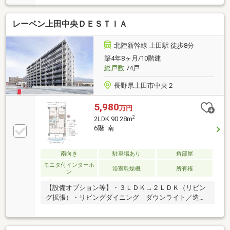
も完備。スーパーも徒歩圏内にあり、毎日のお買い物
にも便利な住環境。お好みの合わせてリフォーム・リ
レーベン上田中央ＤＥＳＴＩＡ
ノベーションを楽しみたい方にもおすすめの一邸で
す。
北陸新幹線 上田駅 徒歩8分
築4年8ヶ月/10階建
総戸数
74戸
長野県上田市中央２
5,980
万円
2
2LDK 90.28m
6階 南
南向き
駐車場あり
角部屋
モニタ付インターホ
浴室乾燥機
所有権
ン
【設備オプション等】・３ＬＤＫ→２ＬＤＫ（リビン
グ拡張）・リビングダイニング ダウンライト／造作
棚／壁掛けＴＶ／エコカラット・キッチン 食器洗浄
乾燥機／タッチレス水栓／カップボード（平田タイ
ル）／高さ９０ｃｍ・洋室１ 引戸／ＷＩＣ引戸ミラ