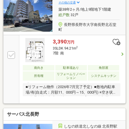
その他の交通
築38年2ヶ月/地上9階地下1階建
総戸数
32戸
長野県長野市大字南長野北石堂
町
3,390
万円
2
3SLDK 94.21m
7階 南
南向き
駐車場あり
角部屋
リフォームリノベー
所有権
システムキッチン
ション
■リフォーム物件（2026年7月完了予定）■敷地内駐車
場/有(自走式：月額11、000円～15、000円) ※空き状況
は管理会社へ都度要確認■ペット飼育不可■角部屋
サーパス北長野
しなの鉄道北しなの線 北長野駅