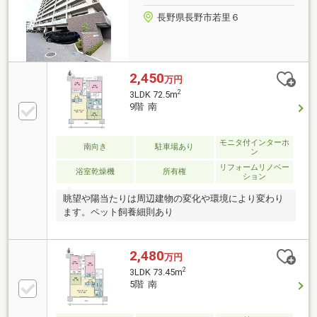
長野県長野市若里６
2,450
万円
2
3LDK 72.5m
9階 南
モニタ付インターホ
南向き
駐車場あり
ン
リフォームリノベー
浴室乾燥機
所有権
ション
眺望や陽当たりは周辺建物の変化や環境により変わり
ます。ペット飼養細則あり
2,480
万円
2
3LDK 73.45m
5階 南