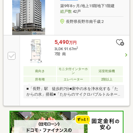
築9年8ヶ月/地上15階地下1階建
総戸数
42戸
長野県長野市南千歳２
5,490
万円
2
3LDK 91.67m
7階 南
モニタ付インターホ
南向き
浴室乾燥機
ン
所有権
エレベーター
2階以上
■「長野」駅 徒歩約7分■家中の水を浄水化する「た
からの水」搭載■「たからのマイクロバブルトルネー
ド」「たからのナノシャワー」搭載■洋服やスーツケ
ースなどが収納できるウォークインクローゼット■来
訪者を映像で確認できるTVモニター付きインターホン
■徒歩圏内にお買い物施設・飲食店が揃う暮らしやす
い住環境