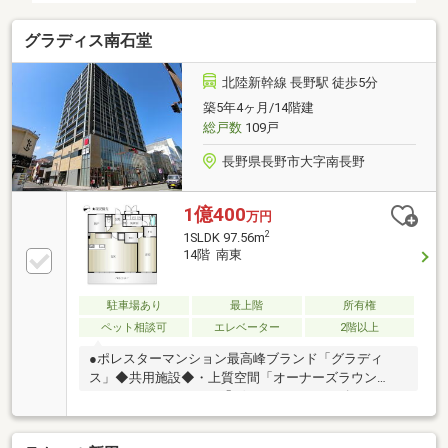
ージをご利用くださいませ☆
グラディス南石堂
北陸新幹線 長野駅 徒歩5分
築5年4ヶ月/14階建
総戸数
109戸
長野県長野市大字南長野
1億400
万円
2
1SLDK 97.56m
14階 南東
駐車場あり
最上階
所有権
ペット相談可
エレベーター
2階以上
●ポレスターマンション最高峰ブランド「グラディ
ス」◆共用施設◆・上質空間「オーナーズラウン
ジ」・ホテルライクな「ゲストルーム」・ゴルフシミ
ュレーター付き「レクリエーションルーム」◆備考
◆※残置物撤去後の現況有姿売買です。