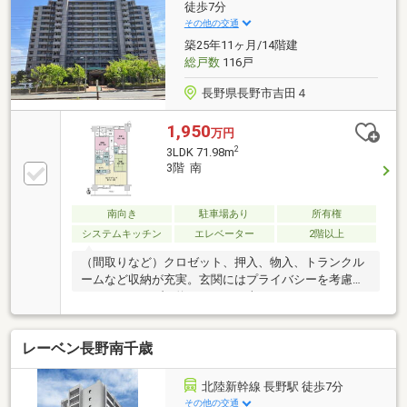
徒歩7分
その他の交通
築25年11ヶ月/14階建
総戸数
116戸
長野県長野市吉田４
1,950
万円
2
3LDK 71.98m
3階 南
南向き
駐車場あり
所有権
システムキッチン
エレベーター
2階以上
（間取りなど）クロゼット、押入、物入、トランクル
ームなど収納が充実。玄関にはプライバシーを考慮し
た、アルコーブ（約３．８１平米）あり。セキュリテ
ィ面では、オートロック、宅配ボックスなどの設備あ
り。（ご注意）眺望や陽当たりは、周辺建物の変化や
レーベン長野南千歳
天候により変わります。
北陸新幹線 長野駅 徒歩7分
その他の交通