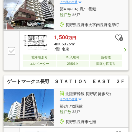
その他の交通
築43年10ヶ月/11階建
総戸数
35戸
長野県長野市大字南長野南県町
1,500
万円
2
4DK 68.25m
7階 南東
駐車場あり
即入居可
所有権
エレベーター
2階以上
間取り図有り
ゲートマークス長野 ＳＴＡＴＩＯＮ ＥＡＳＴ ２Ｆ
北陸新幹線 長野駅 徒歩5分
その他の交通
築2年/12階建
総戸数
33戸
長野県長野市七瀬