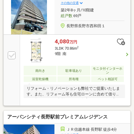
その他の交通
築2年8ヶ月/10階建
総戸数
69戸
長野県長野市西和田１
4,080
万円
2
3LDK 70.86m
9階 南
モニタ付インターホ
南向き
駐車場あり
ン
浴室乾燥機
所有権
ペット相談可
リフォーム・リノベーションも弊社でご提案いたしま
す。また、リフォーム等も住宅ローンに含めて借り入
れ可能ですのでご相談下さい！住宅ローンのご不安
や、資金計画等のご相談もお任せ下さい！全力でサポ
ートいたします！！！
アーバンシティ長野駅前プレミアムレジデンス
ＪＲ信越本線 長野駅 徒歩4分