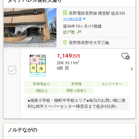
ダイアパレス長野大通り
長野電鉄長野線 権堂駅 徒歩3分
その他の交通
築36年10ヶ月/11階建
総戸数
-戸
長野県長野市大字三輪
1,149
万円
2
2DK 35.11m
6階 西
駐車場あり
所有権
エレベーター
2階以上
間取り図有り
●城東小学校・柳町中学校エリア●毎日のお買い物に便
利な綿半スーパーセンター権堂店まで徒歩3分(約
220m)◇お問合せは下記お電話番号やホームページで
も受付中！！・フリーダイヤル 【 0120-055-779 】・
ホームページ 【 ハウスドゥ長野柳町 】 で検索
ノルテながの