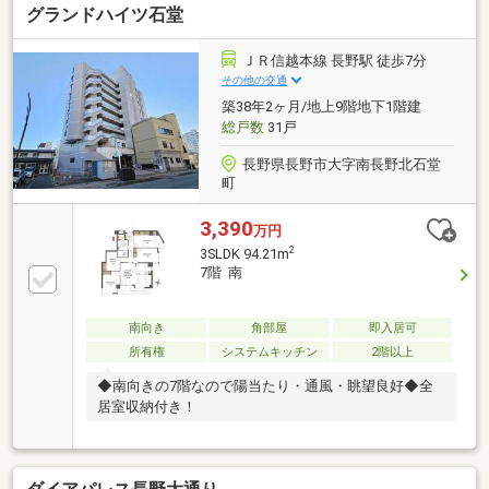
グランドハイツ石堂
ＪＲ信越本線 長野駅 徒歩7分
その他の交通
築38年2ヶ月/地上9階地下1階建
総戸数
31戸
長野県長野市大字南長野北石堂
町
3,390
万円
2
3SLDK 94.21m
7階 南
南向き
角部屋
即入居可
所有権
システムキッチン
2階以上
◆南向きの7階なので陽当たり・通風・眺望良好◆全
居室収納付き！