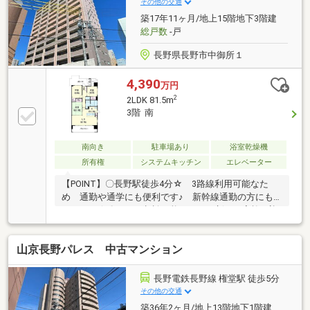
その他の交通
築17年11ヶ月/地上15階地下3階建
総戸数
-戸
長野県長野市中御所１
4,390
万円
2
2LDK 81.5m
3階 南
南向き
駐車場あり
浴室乾燥機
所有権
システムキッチン
エレベーター
【POINT】〇長野駅徒歩4分☆ 3路線利用可能なた
め 通勤や通学にも便利です♪ 新幹線通勤の方にも
おすすめ☆〇ペット相談可能なため 新しい家族も迎
えられます◎〇スーパーやコンビニ、 駅前の商業施
設もすべて徒歩圏内で 仕事終わりの買い物にも便利
山京長野パレス 中古マンション
です！■【0120-70-3373】へお気軽にお問い合わせく
ださい☆■【ララハウス 長野支店】で検索♪ 最新
情報を毎日更新中です！ 弊社ホームページをご利
長野電鉄長野線 権堂駅 徒歩5分
用くださいませ☆☆
その他の交通
築36年2ヶ月/地上13階地下1階建