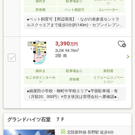
南向き
駐車場あり
ン
所有権
ペット相談可
エレベーター
●ペット飼育可【周辺環境】・ながの表参道セントラ
ルスクゥエアまで徒歩2分(約140m)・セブンイレブン
長野問御所店まで徒歩4分(約250m)・ファミリーマー
ト長野大通り店まで徒歩5分(約370m)・綿半スーパー
センター権堂店まで徒歩7分(約560m)・TOMATO食品
3,390
万円
館まで徒歩7分(約520m)・長野グランドシネマズまで
2
2LDK 94.76m
徒歩7分(約550m)・長野中央病院まで徒歩9分(約
2階 南
710m)・長野市役所まで徒歩11分(約880m)
南向き
駐車場あり
角部屋
モニタ付インターホ
リフォームリノベー
所有権
ン
ション
●鍋屋田小学校・柳町中学校エリア●平面駐車場：有
（月額20、000円）※空き状況は管理会社へ要確認●角
部屋で風通し良好、南向きで日当たり良好！◇お問合
せは下記お電話番号やホームページでも受付中！！・
フリーダイヤル 【 0120-055-779 】・ホームページ
グランドハイツ石堂 ７Ｆ
【 ハウスドゥ長野柳町 】 で検索
北陸新幹線 長野駅 徒歩6分