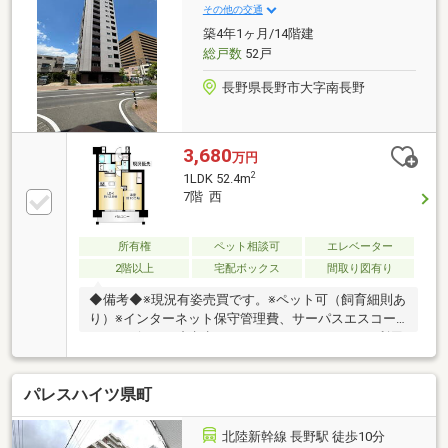
す。※浸水想定区域3.0～5.0ｍ未満
その他の交通
築4年1ヶ月/14階建
総戸数
52戸
長野県長野市大字南長野
3,680
万円
2
1LDK 52.4m
7階 西
所有権
ペット相談可
エレベーター
2階以上
宅配ボックス
間取り図有り
◆備考◆※現況有姿売買です。※ペット可（飼育細則あ
り）※インターネット保守管理費、サーパスエスコー
トサービス、 顔認証システム、サーパスSOS24利用
料 合計：4595円/月
パレスハイツ県町
北陸新幹線 長野駅 徒歩10分