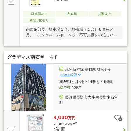
宅会管理費：7900円修繕積立金：13070円駐車場修繕
積立金：10330円 合計39150円【備考】・ペット不
可・現状渡し・引渡時期 即可能＊エアコン故障して
駐車場あり
所有権
2階以上
います。
間取り図有り
南西角部屋、駐車場１台、駐輪場（１台）５０円／
月、トランクルーム有、ペット不可共働きの忙しい毎
日に、ゆとりある時間を取り戻しませんか。■駅チカ
のスマートな暮らし信濃吉田駅まで歩いて２分の好立
地。長野駅へのアクセスも良く、平日の通勤通学の負
グラディス南石堂 ４Ｆ
担をグッと軽減。■休日は家族でお出かけ周辺にはス
ーパーや商業施設が充実。休日は長野駅周辺でのショ
ッピングや、近隣の公園で子どもと遊ぶ穏やかな時間
北陸新幹線 長野駅 徒歩3分
が叶います。雪かきの負担が少ないのもマンションな
その他の交通
らではの魅力です。新しい暮らしのイメージを、ぜひ
築5年4ヶ月/地上14階地下1階建
現地でご体感ください。まずは【資料請求】ボタンを
総戸数
109戸
クリック！見学予約も受付中です。
長野県長野市大字南長野南石堂
町
4,030
万円
2
2LDK 54.43m
4階 西