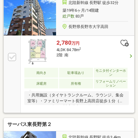
建物の変化や天候により変わります。
北陸新幹線 長野駅 徒歩32分
築19年6ヶ月/14階建
総戸数
83戸
長野県長野市大字高田
2,780
万円
2
4LDK 84.78m
2階 南
モニタ付インターホ
南向き
駐車場あり
ン
リフォームリノベー
床暖房
所有権
ション
・共用施設（タイヤトランクルーム、ラウンジ、集会
室等）・ファミリーマート長野上高田店徒歩１分（約
５０ｍ）・西友 日詰店徒歩１０分（約７８０ｍ）・
MEGAドン・キホーテ長野店徒歩５分（約３８０
ｍ）・ニトリ長野店徒歩５分（約３６０ｍ）
サーパス東長野第２
北陸新幹線 長野駅 徒歩3.4km