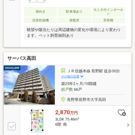
モニタ付インターホ
南向き
駐車場あり
ン
浴室乾燥機
床暖房
所有権
眺望や陽当たりは周辺建物の変化や環境により変わり
ます。ペット飼育細則あり
サーパス高田
ＪＲ信越本線 長野駅 徒歩30分
その他の交通
築25年2ヶ月/10階建
総戸数
66戸
長野県長野市大字高田
2,870
万円
2
3LDK 75.46m
6階 南