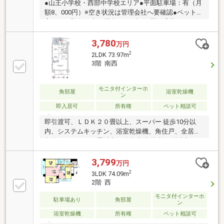
●山王小学校・西部中学校エリア●平面駐車場：有（月
額8、000円）※空き状況は管理会社へ要確認●ペット飼
育可（細則有）◇お問合せは下記お電話番号やホーム
ページでも受付中！！・フリーダイヤル 【 0120-
055-779 】・ホームページ 【 ハウスドゥ長野柳町 】
3,780
万円
で検索
2
2LDK 73.97m
3階 南西
モニタ付インターホ
角部屋
浴室乾燥機
ン
即入居可
所有権
ペット相談可
即引渡可、ＬＤＫ２０畳以上、スーパー 徒歩10分以
内、システムキッチン、浴室乾燥機、角住戸、全居室
収納、ＬＤＫ１５畳以上、総合病院 徒歩10分以内、シ
ャワー付洗面化粧台、対面式キッチン、セキュリティ
充実、３面採光、南面バルコニー、オートバス、高速
3,799
万円
ネット対応、温水洗浄便座、ＴＶモニタ付インターホ
2
3LDK 74.09m
ン、通風良好、全居室フローリング、ウォークインク
2階 西
ローゼット、ペット相談、BS・CS・CATV、エレベー
モニタ付インターホ
ター、宅配ボックス
駐車場あり
角部屋
ン
浴室乾燥機
所有権
ペット相談可