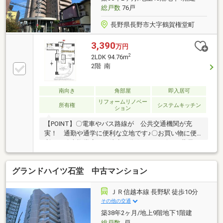
総戸数
76戸
長野県長野市大字鶴賀権堂町
3,390
万円
2
2LDK 94.76m
2階 南
南向き
角部屋
即入居可
リフォームリノベー
所有権
システムキッチン
ション
【POINT】〇電車やバス路線が 公共交通機関が充
実！ 通勤や通学に便利な立地です♪〇お買い物に便
利な 綿半権堂店まで徒歩５分☆ コンビニや薬局も
徒歩圏内にあり 生活利便施設が充実しています♪〇
ＬＤＫはゆったり１７．６帖◎ 各居室に収納スペー
グランドハイツ石堂 中古マンション
スもあり 荷物がスッキリ片付きます♪トランクルー
ム面積１．１４㎡（無償）ペット飼育可（細則あり）
駐車場の空き状況は管理会社へ要確認■【０１２０－
ＪＲ信越本線 長野駅 徒歩10分
７０－３３７３】へお気軽にお問い合わせください
その他の交通
☆■【ララハウス 長野支店】で検索♪ 最新情報を
築38年2ヶ月/地上9階地下1階建
毎日更新中です！ 弊社ホームページをご利用くだ
総戸数
-戸