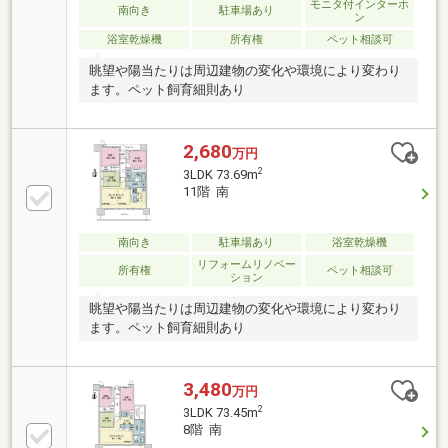
モニタ付インターホ
南向き
駐車場あり
ン
浴室乾燥機
所有権
ペット相談可
眺望や陽当たりは周辺建物の変化や環境により変わり
ます。ペット飼育細則あり
2,680
万円
2
3LDK 73.69m
11階 南
南向き
駐車場あり
浴室乾燥機
リフォームリノベー
所有権
ペット相談可
ション
眺望や陽当たりは周辺建物の変化や環境により変わり
ます。ペット飼育細則あり
3,480
万円
2
3LDK 73.45m
8階 南