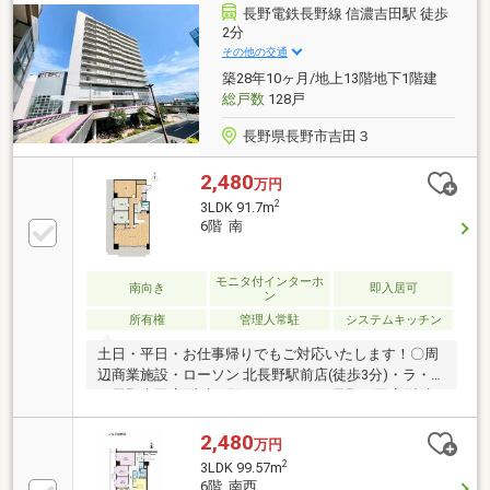
長野電鉄長野線 信濃吉田駅 徒歩
2分
その他の交通
築28年10ヶ月/地上13階地下1階建
総戸数
128戸
長野県長野市吉田３
2,480
万円
2
3LDK 91.7m
6階 南
モニタ付インターホ
南向き
即入居可
ン
所有権
管理人常駐
システムキッチン
土日・平日・お仕事帰りでもご対応いたします！〇周
辺商業施設・ローソン 北長野駅前店(徒歩3分)・ラ・ム
ー長野吉田店(徒歩4分)・ウエルシア 長野稲田店(徒歩
15分)●ONETEAM不動産なら資金計画からサポート●ロ
ーンに不安事ございませんか？弊社はお客様に合った
2,480
万円
ローンのご提案いたします♪【月額費用】管理組合管
2
3LDK 99.57m
理費：5000円駐車場：2700円駐輪場（3台）：150円住
6階 南西