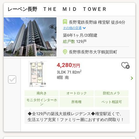
レーベン長野 ＴＨＥ ＭＩＤ ＴＯＷＥＲ
長野電鉄長野線 権堂駅 徒歩6分
その他の交通
築6年1ヶ月/20階建
総戸数
129戸
長野県長野市大字鶴賀田町
4,280
万円
2
3LDK 71.82m
8階 南
南向き
オートロック
防犯カメラ
モニタ付インターホ
所有権
ペット相談可
ン
◆全129戸の築浅大規模レジデンス◆権堂駅近くで、
生活エリア充実！ファミリー層におすすめの間取り！