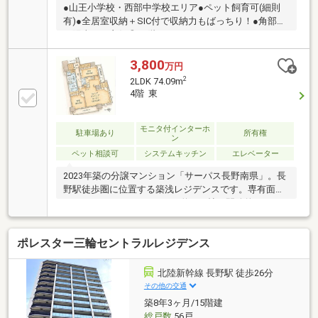
●山王小学校・西部中学校エリア●ペット飼育可(細則
有)●全居室収納＋SIC付で収納力もばっちり！●角部屋
で陽当たり良好◎●2階なのでエレベーターはもちろ
ん、朝の忙しい時間や運動のための階段活用も苦にな
りません♪●コンビニ、スーパー、飲食店も徒歩圏内に
3,800
万円
あり、国宝善光寺まで約1400ｍの立地◇お問合せは下
2
2LDK 74.09m
記お電話番号やホームページでも受付中！！・フリー
4階 東
ダイヤル 【 0120-055-779 】・ホームページ 【 ハ
ウスドゥ長野柳町 】 で検索
モニタ付インターホ
駐車場あり
所有権
ン
ペット相談可
システムキッチン
エレベーター
2023年築の分譲マンション「サーパス長野南県」。長
野駅徒歩圏に位置する築浅レジデンスです。専有面積
74.09㎡のゆとりある2LDK。約18.6帖の開放的なLDKを
中心に、洋室2室を配置した使いやすい間取りです。
ウォークインクローゼットをはじめ全居室に収納を備
ポレスター三輪セントラルレジデンス
え、ファミリーはもちろん、ご夫婦や在宅ワーク中心
の方にもおすすめです。オートロック・宅配ＢＯＸ・
モニター付インターホンなど築浅ならではの充実した
北陸新幹線 長野駅 徒歩26分
設備と分譲マンションならではの高い居住性を兼ね備
その他の交通
えています。現在空室のため、ご都合に合わせて内覧
築8年3ヶ月/15階建
可能です。居住用・セカンドハウス・将来の賃貸運用
総戸数
56戸