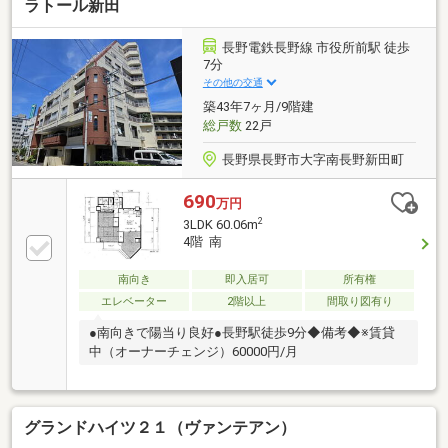
ラトール新田
長野電鉄長野線 市役所前駅 徒歩
7分
その他の交通
築43年7ヶ月/9階建
総戸数
22戸
長野県長野市大字南長野新田町
690
万円
2
3LDK 60.06m
4階 南
南向き
即入居可
所有権
エレベーター
2階以上
間取り図有り
●南向きで陽当り良好●長野駅徒歩9分◆備考◆※賃貸
中（オーナーチェンジ）60000円/月
グランドハイツ２１（ヴァンテアン）