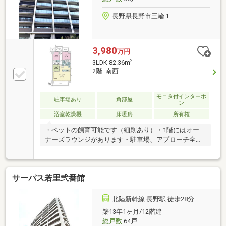
など幅広い用途でご検討いただけます。
長野県長野市三輪１
3,980
万円
2
3LDK 82.36m
2階 南西
モニタ付インターホ
駐車場あり
角部屋
ン
浴室乾燥機
床暖房
所有権
・ペットの飼育可能です（細則あり）・1階にはオー
ナーズラウンジがあります・駐車場、アプローチ全て
ロードヒーティング敷設・給湯効率の高いエコジョー
ズを採用してます・1台無料平置き駐車場、駐輪場無
料・オーナーズラウンジ、タイヤ置き場（1台分）完
サーパス若里弐番館
備
北陸新幹線 長野駅 徒歩28分
築13年1ヶ月/12階建
総戸数
64戸