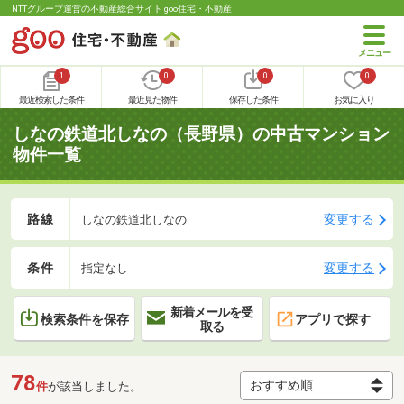
NTTグループ運営の不動産総合サイト goo住宅・不動産
1
0
0
0
最近検索した条件
最近見た物件
保存した条件
お気に入り
しなの鉄道北しなの（長野県）の中古マンション
物件一覧
路線
変更する
しなの鉄道北しなの
条件
変更する
指定なし
新着メールを受
検索条件を保存
アプリで探す
取る
78
件
が該当しました。