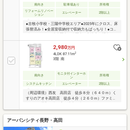
南向き
駐車場あり
所有権
リフォームリノベー
エレベーター
2階以上
ション
●古牧小学校・三陽中学校エリア●2025年にクロス、床
張替済み！●全居室収納付で収納力もばっちり！●コン
ビニ、スーパー徒歩圏内10分圏内の立地◇お問合せは
下記お電話番号やホームページでも受付中！！・フリ
ーダイヤル 【 0120-055-779 】・ホームページ 【
2,980
万円
ハウスドゥ長野柳町 】 で検索
2
4LDK 87.11m
3階 南
モニタ付インターホ
南向き
所有権
ン
システムキッチン
エレベーター
2階以上
（周辺環境）西友 高田店 徒歩８分（６４０ｍ）く
すりのアオキ高田店 徒歩４分（２６０ｍ）ファミリ
ーマート長野五分一店 徒歩２分（１００ｍ）オート
ロック 外壁タイル貼り エレベーター 宅配ボック
ス 風除室 平置き駐車場（空無） 隣にコンビニエ
アーバンシティ長野・高田
ンスストア―（約１００ｍ）（ご注意）掲載写真の家
具、備品などは販売価格に含まれません。眺望は周辺