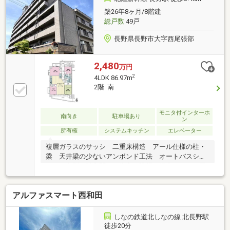
築26年8ヶ月/8階建
総戸数
49戸
長野県長野市大字西尾張部
2,480
万円
2
4LDK 86.97m
2階 南
モニタ付インターホ
南向き
駐車場あり
ン
所有権
システムキッチン
エレベーター
複層ガラスのサッシ 二重床構造 アール仕様の柱・
梁 天井梁の少ないアンボンド工法 オートバスシス
テム 御影石貼玄関（ご注意）眺望や陽当たりは、周
辺建物の変化や天候により変わります。掲載写真の家
具、備品などは販売価格に含まれません。リビングの
アルファスマート西和田
写真は現況写真と間取り図面をもとにCG で作成した
リフォームイメージです。
しなの鉄道北しなの線 北長野駅
徒歩20分