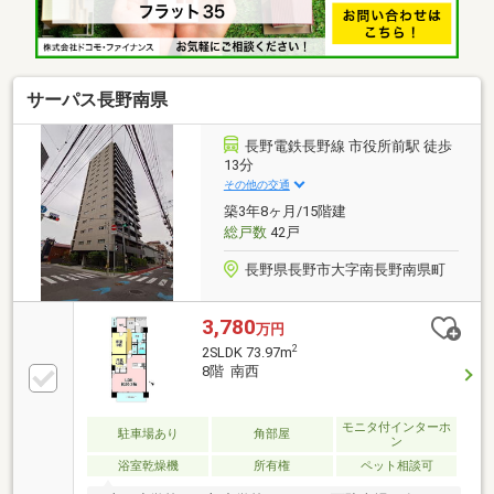
サーパス長野南県
長野電鉄長野線 市役所前駅 徒歩
13分
その他の交通
築3年8ヶ月/15階建
総戸数
42戸
長野県長野市大字南長野南県町
3,780
万円
2
2SLDK 73.97m
8階 南西
モニタ付インターホ
駐車場あり
角部屋
ン
浴室乾燥機
所有権
ペット相談可