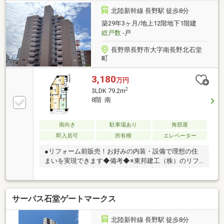
北陸新幹線 長野駅 徒歩8分
築29年3ヶ月/地上12階地下1階建
総戸数
-戸
長野県長野市大字南長野北石堂
町
3,180
万円
2
3LDK 79.2m
8階 南
南向き
駐車場あり
角部屋
即入居可
所有権
エレベーター
●リフォーム前販売！お好みの内装・設備で理想の住
まいを実現できます◆備考◆※東邦建工（株）のリフ
ォーム条件付 本物件は、売買契約締結後3ヶ月以内
に東邦建工株式会社とリフォーム請負契約を締結して
いただくことを条件として販売します。 なお、期間
サーパス石堂ゲートマークス
までリフォーム請負契約が成立しなかった場合、売買
契約は失効し、受領済み代金は全額無利息にて返還い
たします。※当社指定の司法書士での登記となりま
北陸新幹線 長野駅 徒歩8分