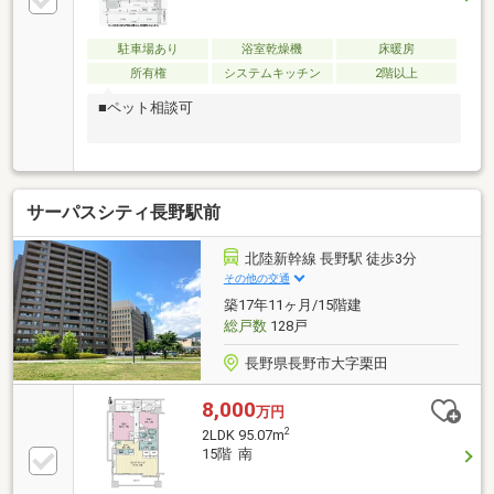
駐車場あり
浴室乾燥機
床暖房
所有権
システムキッチン
2階以上
■ペット相談可
サーパスシティ長野駅前
北陸新幹線 長野駅 徒歩3分
その他の交通
築17年11ヶ月/15階建
総戸数
128戸
長野県長野市大字栗田
8,000
万円
2
2LDK 95.07m
15階 南