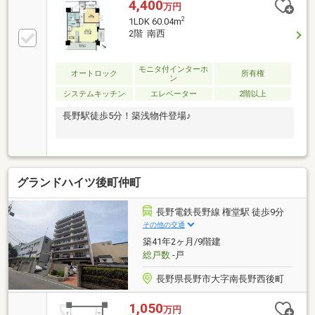
4,400
万円
2
1LDK 60.04m
2階 南西
モニタ付インターホ
オートロック
所有権
ン
システムキッチン
エレベーター
2階以上
長野駅徒歩5分！築浅物件登場♪
グランドハイツ後町仲町
長野電鉄長野線 権堂駅 徒歩9分
その他の交通
築41年2ヶ月/9階建
総戸数
-戸
長野県長野市大字南長野西後町
1,050
万円