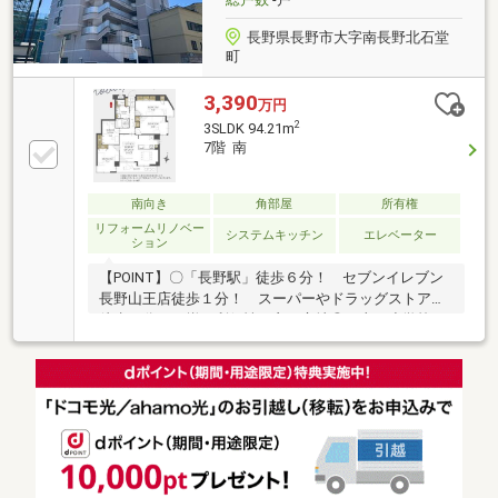
さいませ☆☆
長野県長野市大字南長野北石堂
町
3,390
万円
2
3SLDK 94.21m
7階 南
南向き
角部屋
所有権
リフォームリノベー
システムキッチン
エレベーター
ション
【POINT】〇「長野駅」徒歩６分！ セブンイレブン
長野山王店徒歩１分！ スーパーやドラッグストアも
徒歩４分に 揃う利便性の良い立地◎ 山王小学校も
徒歩６分♪〇２０２６年６月にリフォーム完了予定
☆ キッチンやトイレなど水回り機器 新品交換予定
です♪ 食洗機新規取付予定で、家事の 時短になり
ます☆〇南向きのバルコニーへはリビングと 洋室か
ら出入り可能！ ７Ｆの角部屋で日当たり、眺望良好
☆■【０１２０－７０－３３７３】へお気軽にお問い
合わせください☆■【ララハウス 長野支店】で検索
♪ 最新情報を毎日更新中です！ 弊社ホームペ