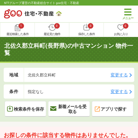
NTTグループ運営の不動産総合サイト goo住宅・不動産
1
0
0
0
最近検索した条件
最近見た物件
保存した条件
お気に入り
北佐久郡立科町(長野県)の中古マンション 物件一
覧
地域
変更する
北佐久郡立科町
条件
変更する
指定なし
新着メールを受
検索条件を保存
アプリで探す
取る
お探しの条件に該当する物件はありませんでした。