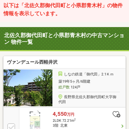
以下は「北佐久郡御代田町と小県郡青木村」の物件
情報を表示しています。
北佐久郡御代田町と小県郡青木村の中古マンショ
ン 物件一覧
ヴァンデュール西軽井沢
しなの鉄道「御代田」2.1Ｋｍ
築19年5ヶ月/6階建
総戸数
124戸
長野県北佐久郡御代田町大字御
代田
4,550
万円
2
2LDK 72.21m
3階 北東