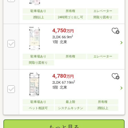
駐車場あり
所有権
エレベーター
2階以上
24時間ゴミ出し可
間取り図有り
4,750
万円
2
2LDK 66.9m
1階 北東
駐車場あり
所有権
エレベーター
間取り図有り
4,780
万円
2
2LDK 67.19m
5階 北東
駐車場あり
最上階
所有権
ペット相談可
システムキッチン
2階以上
もっと見る