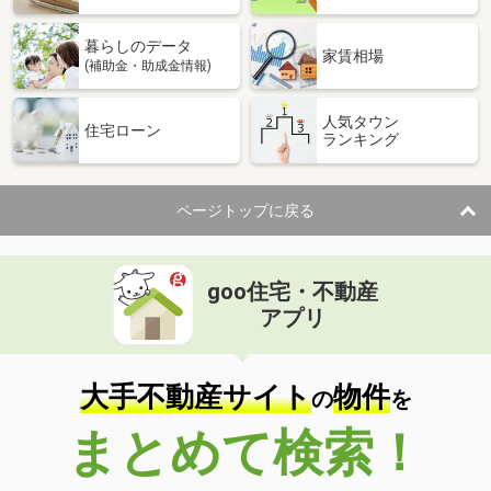
暮らしのデータ
家賃相場
(補助金・助成金情報)
人気タウン
住宅ローン
ランキング
ページトップに戻る
goo住宅・不動産
アプリ
大手不動産サイト
物件
の
を
まとめて検索！