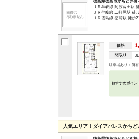
徳島県徳島市かちどき橋
ＪＲ牟岐線 阿波富田駅 
ＪＲ牟岐線 二軒屋駅 徒歩
ＪＲ徳島線 徳島駅 徒歩2
1
価格
間取り
3
駐車場あり
所有
おすすめポイン
人気エリア！ダイアパレスかちど
徳島県徳島市かちどき橋