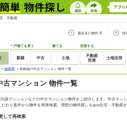
住宅・不動産
0
最近見た物件
保
一戸建てを買う
建てる
投資する
不動産
古
新築
中古
土地
土地活用
投資
>
徳島県
>
牟岐線の中古マンション 物件一覧
中古マンション 物件一覧
古分譲マンションなどの中古マンション物件をご紹介します。中古マンシ
だわり条件から物件を簡単検索。理想の物件探しをgoo住宅・不動産
更して再検索