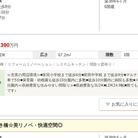
４
築38年6ヶ月
徒歩8分
6階建
16分
7分
,390
万円
広さ
階数
1階
LDK
67.2m
2
権
リフォームリノベーション
システムキッチン
間取り図有り
≪充実の周辺環境≫■富田小学校まで徒歩6分■富田中学校 まで徒歩9分■マル
車で5分■保育園・幼稚園も徒歩10分圏内に多数■徒歩10分圏内に病院も多数
ト
分圏内≪収納豊富な住みやすい間取り≫■収納豊富な3LDK■LDK14.9帖■雨
です♪
お気に入りに
き橋☆美リノベ・快適空間◎
４
築38年6ヶ月