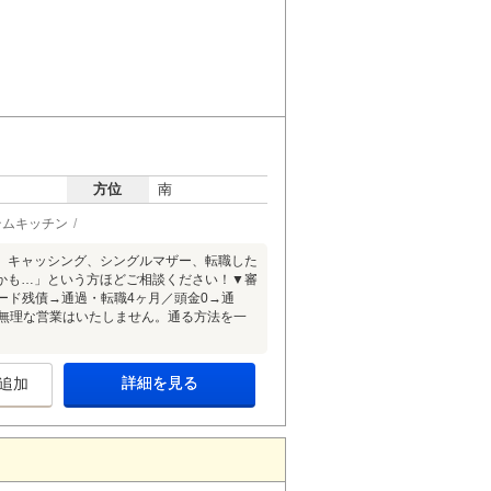
方位
南
テムキッチン
、キャッシング、シングルマザー、転職した
かも…」という方ほどご相談ください！▼審
カード残債→通過・転職4ヶ月／頭金0→通
承無理な営業はいたしません。通る方法を一
詳細を見る
追加