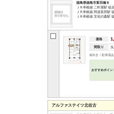
徳島県徳島市富田橋８
ＪＲ牟岐線 二軒屋駅 徒
ＪＲ牟岐線 阿波富田駅 徒
ＪＲ牟岐線 文化の森駅 徒
1
価格
間取り
3
南向き
駐車場あ
おすすめポイン
アルファステイツ北佐古