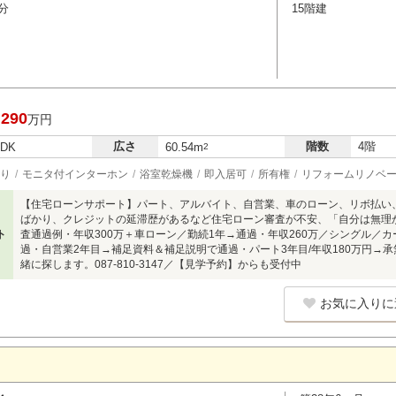
分
15階建
,290
万円
広さ
階数
4階
LDK
60.54m
2
り
モニタ付インターホン
浴室乾燥機
即入居可
所有権
リフォームリノベ
【住宅ローンサポート】パート、アルバイト、自営業、車のローン、リボ払い
ばかり、クレジットの延滞歴があるなど住宅ローン審査が不安、「自分は無理
ト
査通過例・年収300万＋車ローン／勤続1年→通過・年収260万／シングル／
過・自営業2年目→補足資料＆補足説明で通過・パート3年目/年収180万円→
緒に探します。087-810-3147／【見学予約】からも受付中
お気に入りに