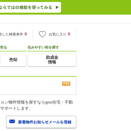
0
0
存した検索条件
お気に入り
売る
住みやすい街を探す
助成金
売却
情報
ョン物件情報を探すならgoo住宅・不動
がサポートします。