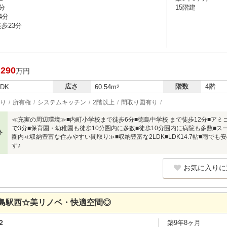
分
15階建
4分
歩23分
,290
万円
広さ
階数
4階
LDK
60.54m
2
り
所有権
システムキッチン
2階以上
間取り図有り
≪充実の周辺環境≫■内町小学校まで徒歩6分■徳島中学校 まで徒歩12分■アミ
で3分■保育園・幼稚園も徒歩10分圏内に多数■徒歩10分圏内に病院も多数■
ト
圏内≪収納豊富な住みやすい間取り≫■収納豊富な2LDK■LDK14.7帖■雨で
す♪
お気に入りに
島駅西☆美リノベ・快適空間◎
２
築9年8ヶ月