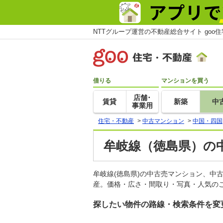
NTTグループ運営の不動産総合サイト goo
借りる
マンションを買う
店舗･
賃貸
新築
中
事業用
住宅・不動産
>
中古マンション
>
中国・四国
牟岐線（徳島県）の
牟岐線(徳島県)の中古売マンション、中
産。価格・広さ・間取り・写真・人気のこ
探したい物件の路線・検索条件を変