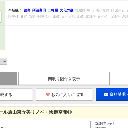
牟岐線：
徳島
阿波富田
二軒屋
文化の森
地蔵橋
中田
南小松島
阿波赤石
阿波橘
桑野
新野
阿波福井
由岐
田井ノ浜
木岐
北河内
日和佐
山河内
辺
間取り図付き表示
お気に入りに追加
資料請求
ール眉山東☆美リノベ・快適空間◎
築34年9ヶ月