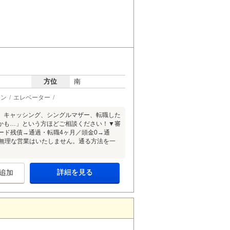
方位
南
チン
エレベーター
、キャッシング、シングルマザー、転職した
かも…」という方ほどご相談ください！▼審
カード残債→通過・転職4ヶ月／頭金0→通
承無理な営業はいたしません。通る方法を一
詳細を見る
追加