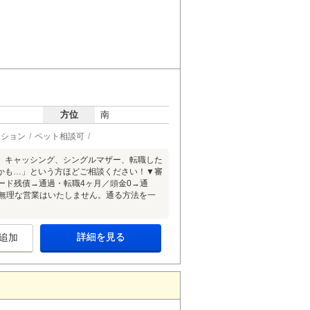
方位
南
ーション
ペット相談可
、キャッシング、シングルマザー、転職した
かも…」という方ほどご相談ください！▼審
カード残債→通過・転職4ヶ月／頭金0→通
承無理な営業はいたしません。通る方法を一
詳細を見る
追加