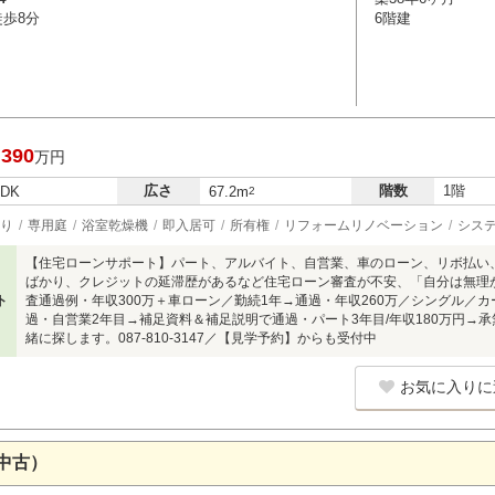
徒歩8分
6階建
,390
万円
広さ
階数
1階
LDK
67.2m
2
り
専用庭
浴室乾燥機
即入居可
所有権
リフォームリノベーション
シス
【住宅ローンサポート】パート、アルバイト、自営業、車のローン、リボ払い
ばかり、クレジットの延滞歴があるなど住宅ローン審査が不安、「自分は無理
ト
査通過例・年収300万＋車ローン／勤続1年→通過・年収260万／シングル／
過・自営業2年目→補足資料＆補足説明で通過・パート3年目/年収180万円→
緒に探します。087-810-3147／【見学予約】からも受付中
お気に入りに
中古）