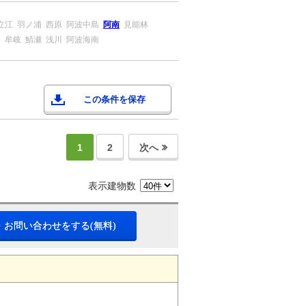
立江
羽ノ浦
西原
阿波中島
阿南
見能林
川
牟岐
鯖瀬
浅川
阿波海南
この条件を保存
1
2
次へ
表示建物数
・お問い合わせをする(無料)