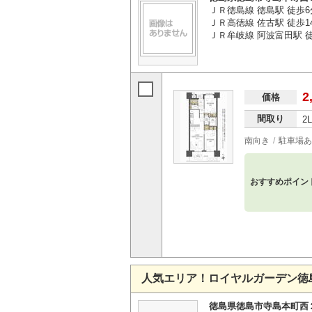
ＪＲ徳島線 徳島駅 徒歩6
ＪＲ高徳線 佐古駅 徒歩1
ＪＲ牟岐線 阿波富田駅 徒
2
価格
間取り
2
南向き
駐車場あ
おすすめポイン
人気エリア！ロイヤルガーデン徳
徳島県徳島市寺島本町西