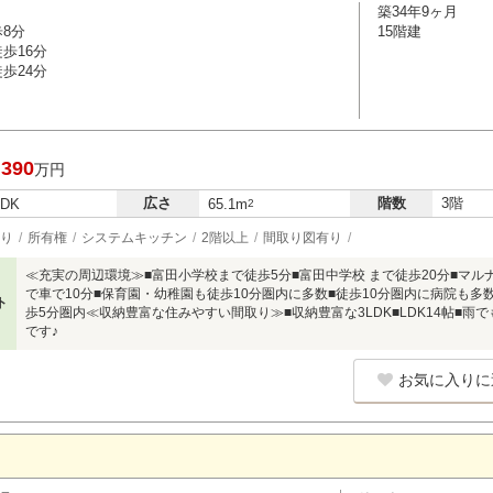
築34年9ヶ月
歩8分
15階建
歩16分
歩24分
,390
万円
広さ
階数
3階
LDK
65.1m
2
り
所有権
システムキッチン
2階以上
間取り図有り
≪充実の周辺環境≫■富田小学校まで徒歩5分■富田中学校 まで徒歩20分■マル
で車で10分■保育園・幼稚園も徒歩10分圏内に多数■徒歩10分圏内に病院も
ト
歩5分圏内≪収納豊富な住みやすい間取り≫■収納豊富な3LDK■LDK14帖■
です♪
お気に入りに