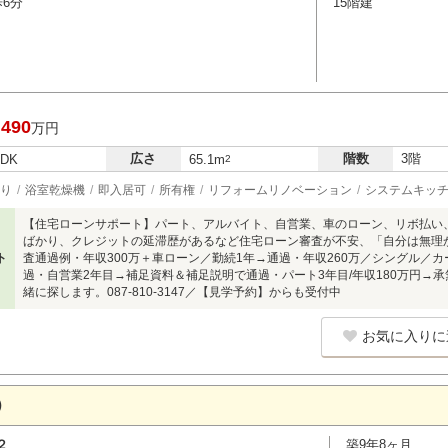
歩6分
15階建
,490
万円
広さ
階数
3階
LDK
65.1m
2
り
浴室乾燥機
即入居可
所有権
リフォームリノベーション
システムキッ
【住宅ローンサポート】パート、アルバイト、自営業、車のローン、リボ払い
ばかり、クレジットの延滞歴があるなど住宅ローン審査が不安、「自分は無理
ト
査通過例・年収300万＋車ローン／勤続1年→通過・年収260万／シングル／
過・自営業2年目→補足資料＆補足説明で通過・パート3年目/年収180万円→
緒に探します。087-810-3147／【見学予約】からも受付中
お気に入りに
）
２
築9年8ヶ月