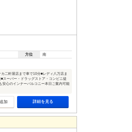
方位
南
ナカ二軒屋店まで車で10分■レディ八万店ま
多数■スーパー・ドラッグストア・コンビニ徒
雨でも安心のインナーバルコニー本日ご案内可能
詳細を見る
追加