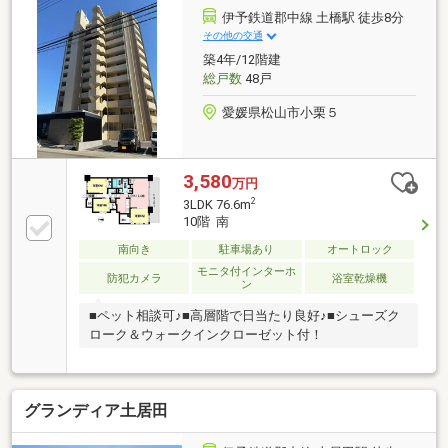
伊予鉄道郡中線 土橋駅 徒歩8分
その他の交通
築4年/12階建
総戸数
48戸
愛媛県松山市小栗５
3,580
万円
2
3LDK 76.6m
10階 南
南向き
駐車場あり
オートロック
モニタ付インターホ
防犯カメラ
浴室乾燥機
ン
■ペット相談可♪■高層階で日当たり良好♪■シューズク
ローク＆ウォークインクローゼット付！
グランディア土居田