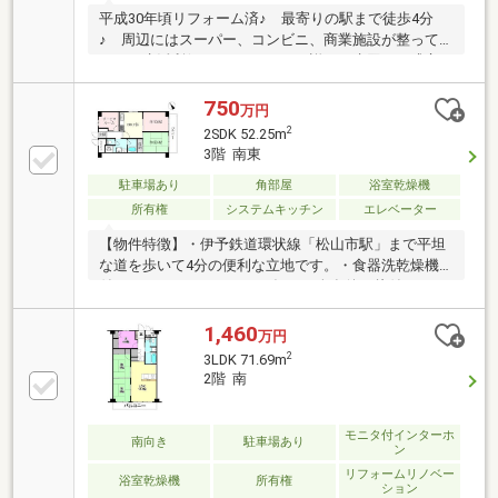
平成30年頃リフォーム済♪ 最寄りの駅まで徒歩4分
♪ 周辺にはスーパー、コンビニ、商業施設が整って
おり、生活利便♪ リフォーム詳細：水回り一式交
換、床・クロス張替え、畳表替え
750
万円
2
2SDK 52.25m
3階 南東
駐車場あり
角部屋
浴室乾燥機
所有権
システムキッチン
エレベーター
【物件特徴】・伊予鉄道環状線「松山市駅」まで平坦
な道を歩いて4分の便利な立地です。・食器洗乾燥機
付きのシステムキッチンが毎日の夕食後の片付けをサ
ポートします。・雨の日のお洗濯も安心な浴室乾燥機
や、温水洗浄便座が備わります。・東南向きで心地よ
1,460
万円
い光が差し込む角住戸は、和室もあり落ち着く空間で
2
3LDK 71.69m
す。・セブンイレブン松山千舟町6丁目店まで徒歩2分
2階 南
で、ちょっとしたお買い物も便利です。・いよてつ高
島屋まで徒歩9分で、お買い物に困りません。●駐輪
場 100円/月 2台目以降は250円/月 料金は年払
モニタ付インターホ
南向き
駐車場あり
ン
い 初回登録料1000円●バイク 300円/月 初回登録
リフォームリノベー
料不要
浴室乾燥機
所有権
ション