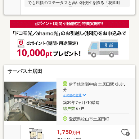
でも屈指のステータスと高い利便性を誇る「花園町」
エリアに、ファミリー層に大変おすすめの「アルファ
ステイツ市駅前」が登場しました！2階部分に位置す
るこちらの住戸は、専有面積83.95㎡を確保したゆとり
ある4LDK。角住戸ならではの開放感があります。市駅
前のデパートや地下街、花園町の美しい街路、おしゃ
れなショップや飲食店、医療機関などがすべて徒歩圏
内に揃う「都市型スマートライフ」が実現します。現
在は空家となっており、スムーズにご案内可能です。
松山中心部で上質な新生活をスタートさせたい方は、
ぜひお早めにお問い合わせください！
サーパス土居田
伊予鉄道郡中線 土居田駅 徒歩5
分
その他の交通
築39年7ヶ月/10階建
総戸数
67戸
愛媛県松山市土居田町
1,750
万円
2