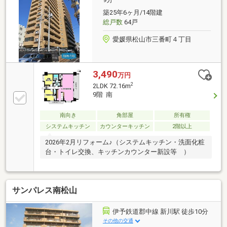
築25年6ヶ月/14階建
総戸数
64戸
愛媛県松山市三番町４丁目
3,490
万円
2
2LDK 72.16m
9階 南
南向き
角部屋
所有権
システムキッチン
カウンターキッチン
2階以上
2026年2月リフォーム♪（システムキッチン・洗面化粧
台・トイレ交換、キッチンカウンター新設等 ）
サンパレス南松山
伊予鉄道郡中線 新川駅 徒歩10分
その他の交通