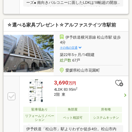
ーズ● 南向きバルコニーに面したLDKは18帖超の開放
的な空間● 東南角住戸につき、全室に採光部がある明
るい住まいです● 25坪以上の専有面積を活かした、収
納豊富な3LDK● 家族との会話を楽しみながら料理がで
☆選べる家具プレゼント☆アルファステイツ市駅前
きる対面キッチン● 9階からの眺望が、毎日の暮らしに
潤いをもたらします● いよてつ高島屋まで徒歩7分、休
日の外出も楽しみな環境● ウォークインクロゼットや
伊予鉄道横河原線 松山市駅 徒歩
押入など充実の収納スペース
4分
その他の交通
築22年5ヶ月/14階建
総戸数
67戸
愛媛県松山市花園町
3,690
万円
2
4LDK 83.95m
2階 東
駐車場あり
角部屋
所有権
リフォームリノベー
ペット相談可
システムキッチン
ション
伊予鉄道「松山市」駅よりわずか徒歩4分。松山市内