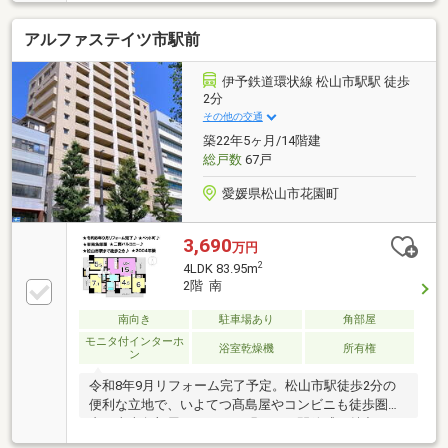
的な大空間・システムキッチンを完備した使い勝手の
良い間取りで日々のお料理が快適に行える・大切なペ
アルファステイツ市駅前
ットと一緒に暮らせる相談可能なマンションで毎日を
笑顔で過ごせます【周辺環境】・伊予鉄道郡中線土橋
駅まで徒歩3分の好立地で毎日の通勤やお出かけが軽
伊予鉄道環状線 松山市駅駅 徒歩
やか・徒歩10分以内にお買い物に便利なスーパーがあ
2分
り日々のお買い物もスムーズ
その他の交通
築22年5ヶ月/14階建
総戸数
67戸
愛媛県松山市花園町
3,690
万円
2
4LDK 83.95m
2階 南
南向き
駐車場あり
角部屋
モニタ付インターホ
浴室乾燥機
所有権
ン
令和8年9月リフォーム完了予定。松山市駅徒歩2分の
便利な立地で、いよてつ髙島屋やコンビニも徒歩圏
内。東南角部屋ならではの明るさと開放感も魅力で
す。ペット飼育可能（規約による）。住宅ローンのご