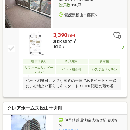
総戸数
138戸
愛媛県松山市藤原２
3,390
万円
2
3LDK 85.07m
10階 西
駐車場あり
即入居可
所有権
リフォームリノベー
ペット相談可
システムキッチン
ション
ペット相談可。大切な家族の一員であるペットと一緒
に、心地よい暮らしをスタート！RC15階建の落ち着い
た外観。オートロック完備でセキュリティ面も安心。
エレベーターもあり、上階までスムーズに移動できま
す。
クレアホームズ松山千舟町
伊予鉄道環状線 大街道駅 徒歩9
分