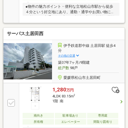
●物件の魅力ポイント・便利な立地松山市駅から徒歩
４分という好立地にあり、通勤・通学やお買い物にも
便利です。交通の便が良く、生活に必要な施設も周辺
に揃っています。・快適な３ＬＤＫの間取り３ＬＤＫ
の広々とした間取りで、家族全員が快適に暮らせるス
サーパス土居田西
ペースを提供します。各部屋が十分な広さを持ち、プ
ライベート空間を大切にすることができます。・リフ
ォーム済みの水回りとリビング水回りとリビングはリ
伊予鉄道郡中線 土居田駅 徒歩4
フォーム済みで、新しく清潔な状態です。すぐに快適
分
な生活を始めることができます。・自由にリフォーム
その他の交通
可能な洋室と和室洋室と和室はリフォームしていない
築37年7ヶ月/9階建
ため、お好みに合わせて自由にリフォームできます
総戸数
98戸
愛媛県松山市土居田町
1,280
万円
2
4LDK 83.15m
1階 南
南向き
駐車場あり
専用庭
所有権
エレベーター
間取り図有り