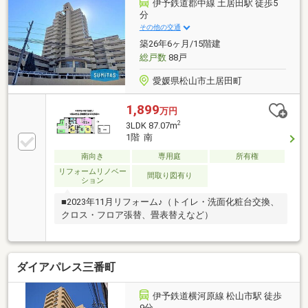
伊予鉄道郡中線 土居田駅 徒歩5
分
その他の交通
築26年6ヶ月/15階建
総戸数
88戸
愛媛県松山市土居田町
1,899
万円
2
3LDK 87.07m
1階 南
南向き
専用庭
所有権
リフォームリノベー
間取り図有り
ション
■2023年11月リフォーム♪（トイレ・洗面化粧台交換、
クロス・フロア張替、畳表替えなど）
ダイアパレス三番町
伊予鉄道横河原線 松山市駅 徒歩
9分