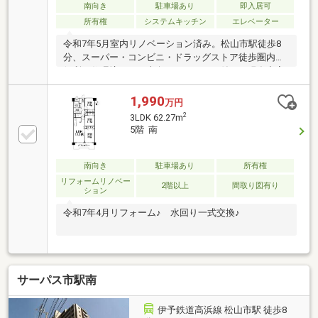
南向き
駐車場あり
即入居可
所有権
システムキッチン
エレベーター
令和7年5月室内リノベーション済み。松山市駅徒歩8
分、スーパー・コンビニ・ドラッグストア徒歩圏内の
便利な住環境です。南向きバルコニー付き。現在空家
のため、ご都合に合わせてご見学いただけます。住宅
ローンのご相談も承ります。
1,990
万円
2
3LDK 62.27m
5階 南
南向き
駐車場あり
所有権
リフォームリノベー
2階以上
間取り図有り
ション
令和7年4月リフォーム♪ 水回り一式交換♪
サーパス市駅南
伊予鉄道高浜線 松山市駅 徒歩8