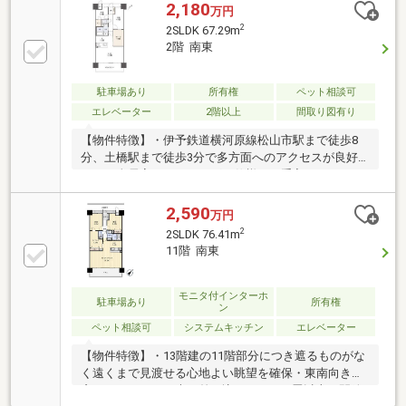
費用を含めた購入総額についてもご相談いただけま
2,180
万円
す。
2
2SLDK 67.29m
2階 南東
駐車場あり
所有権
ペット相談可
エレベーター
2階以上
間取り図有り
【物件特徴】・伊予鉄道横河原線松山市駅まで徒歩8
分、土橋駅まで徒歩3分で多方面へのアクセスが良好
です・全居室フローリングの仕様でお手入れがしやす
く清潔感のある空間が保てます・白を基調とした明る
い内装デザインが日々の暮らしに開放感を与えてくれ
2,590
万円
ます・大切なペットと一緒に暮らせる相談可能な専有
2
2SLDK 76.41m
面積67.29平米の住戸です【周辺環境】・セブン‐イレ
11階 南東
ブン松山土橋町店まで徒歩2分で夜間の急なお買い物
にも対応できます
モニタ付インターホ
駐車場あり
所有権
ン
ペット相談可
システムキッチン
エレベーター
【物件特徴】・13階建の11階部分につき遮るものがな
く遠くまで見渡せる心地よい眺望を確保・東南向きの
窓からたっぷりと光が差し込むLDKは20畳以上の開放