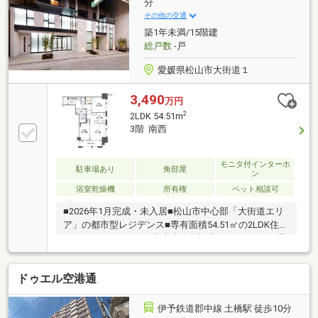
分
その他の交通
築1年未満/15階建
総戸数
-戸
愛媛県松山市大街道１
3,490
万円
2
2LDK 54.51m
3階 南西
モニタ付インターホ
駐車場あり
角部屋
ン
浴室乾燥機
所有権
ペット相談可
■2026年1月完成・未入居■松山市中心部「大街道エリ
ア」の都市型レジデンス■専有面積54.51㎡の2LDK住戸
■ZEH-M Oriented＆低炭素建築物認定マンション■伊予
鉄「大街道」電停徒歩6分
ドゥエル空港通
伊予鉄道郡中線 土橋駅 徒歩10分