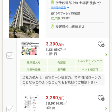
な立場でお客様に合った金融機関をご提案させていた
伊予鉄道郡中線 土橋駅 徒歩7分
だきます。SUUMO接客評価コメント数ナンバーワン
その他の交通
はお客様満足の証です。ぜひお気軽にお問い合わせ下
築16年7ヶ月/15階建
さい。
総戸数
138戸
愛媛県松山市藤原２
3,390
万円
2
3LDK 85.07m
10階 西
モニタ付インターホ
駐車場あり
角部屋
ン
浴室乾燥機
所有権
ペット相談可
当社の強みは『住宅ローン提案力』です 住宅ローンの
ことならどのようなことでもお気軽にご相談下さい。
「審査に通るか不安」「どの金融機関を選べばいいか
分からない」「住宅ローン商品の選び方が分からな
い」「車のローンがあるけど大丈夫？」「年齢がネッ
3,280
万円
クになっている」皆様のご不安やお悩みを一緒に解決
2
3SLDK 99.82m
します！もちろん強引な営業は行いません。公平中立
8階 南
な立場でお客様に合った金融機関をご提案させていた