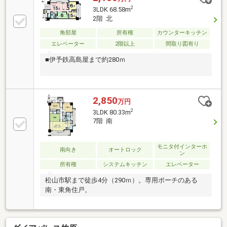
2
3LDK 68.58m
2階 北
角部屋
所有権
カウンターキッチン
エレベーター
2階以上
間取り図有り
■伊予鉄高島屋まで約280ｍ
2,850
万円
2
3LDK 80.33m
7階 南
モニタ付インターホ
南向き
オートロック
ン
所有権
システムキッチン
エレベーター
松山市駅まで徒歩4分（290ｍ）。専用ポーチのある
南・東角住戸。