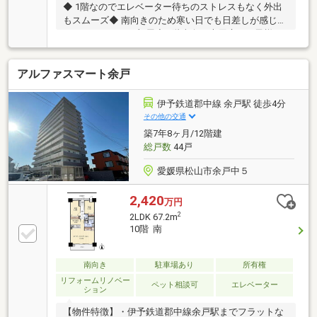
◆ 1階なのでエレベーター待ちのストレスもなく外出
もスムーズ◆ 南向きのため寒い日でも日差しが感じら
れるあたたかなお部屋◆ 1階南向き専用庭！お子様の
遊び場や趣味のスペースに重宝します。◆ 子ども部屋
や在宅ワーク空間も確保しやすい4LDKの間取り◆ 水
アルファスマート余戸
回り設備が中心にまとまった家事楽動線◆スーパーや
駅が徒歩5分圏内に位置し利便性良好現在空室中につ
きお気軽にご見学いただけます。ご見学や詳細につい
伊予鉄道郡中線 余戸駅 徒歩4分
てのお問合せはあなぶき不動産流通松山店までお問合
その他の交通
せください。（担当：市川）
築7年8ヶ月/12階建
総戸数
44戸
愛媛県松山市余戸中５
2,420
万円
2
2LDK 67.2m
10階 南
南向き
駐車場あり
所有権
リフォームリノベー
ペット相談可
エレベーター
ション
【物件特徴】・伊予鉄道郡中線余戸駅までフラットな