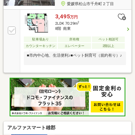
愛媛県松山市千舟町２丁目
3,495
万円
2
2LDK 70.29m
8階 南東
駐車場あり
所有権
ペット相談可
カウンターキッチン
エレベーター
2階以上
■市内中心地、生活便利♪■ペット飼育可（規約有り）♪
アルファスマート雄郡