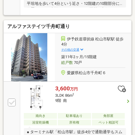
平坦地を歩いて4分という近さ・12階建の10階部分に
位置しており南面バルコニーからの眺望も良好・3LDK
から2LDKへ間取り変更をおこなった明るく広々とした
LDK・大切なペットと一緒に生活ができる2019年築の
アルファステイツ千舟町通り
エレベーター付美邸【周辺環境】・松山生協余土店へ
徒歩約5分で日々の買い出しがスムーズに終わる環
境・松山市立さくら小学校まで徒歩5分とお子様の毎
伊予鉄道環状線 松山市駅駅 徒歩
日の通学も短い距離
4分
その他の交通
築11年2ヶ月/15階建
総戸数
70戸
愛媛県松山市千舟町６
3,600
万円
2
3LDK 86m
9階 南
南向き
駐車場あり
角部屋
浴室乾燥機
所有権
ペット相談可
● ターミナル駅「松山市駅」徒歩4分で通勤通学もスム