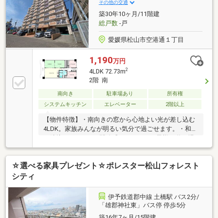
その他の交通
築30年10ヶ月/11階建
総戸数
-戸
愛媛県松山市空港通１丁目
1,190
万円
2
4LDK 72.73m
2階 南
南向き
駐車場あり
所有権
システムキッチン
エレベーター
2階以上
【物件特徴】・南向きの窓から心地よい光が差し込む
4LDK。家族みんなが明るい気分で過ごせます。・和室
が隣接するLDKは、開放感たっぷり。お子様の遊び場
や休憩スペースにも最適です。・システムキッチンや
温水洗浄便座など、毎日の暮らしを支える充実の設備
☆選べる家具プレゼント☆ポレスター松山フォレスト
が整います。・マルナカ土居田店まで徒歩6分。夕食
の買い物もサッと済ませられる距離感が嬉しい。・伊
シティ
予鉄道郡中線「土橋」駅から徒歩10分。通勤やお出か
けもスムーズで心にゆとり。バイク置場：５００円／
伊予鉄道郡中線 土橋駅 バス2分/
月額駐車場1台可。
「雄郡神社東」バス停 停歩5分
築16年7ヶ月/15階建