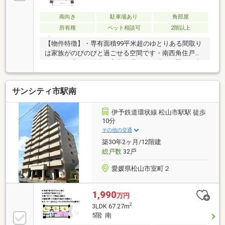
だきます。
南向き
駐車場あり
角部屋
所有権
ペット相談可
2階以上
【物件特徴】・専有面積99平米超のゆとりある間取り
は家族がのびのびと過ごせる空間です・南西角住戸な
らではの豊かな陽光が室内の隅々まで明るく照らし出
します・３面バルコニーを配した設計により心地よい
風が住まい全体を通り抜けます・大容量のウォークイ
サンシティ市駅南
ンクローゼットを備え室内をすっきりと整えられます
【周辺環境】・フジ藤原店まで徒歩７分とお買い物環
境が身近に揃う平坦な立地条件です・伊予鉄道郡中線
伊予鉄道環状線 松山市駅駅 徒歩
土橋駅まで徒歩７分で毎日の移動や通勤もスムーズで
10分
す
その他の交通
築30年2ヶ月/12階建
総戸数
32戸
愛媛県松山市室町２
1,990
万円
2
3LDK 67.27m
5階 南