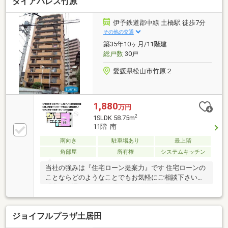
ダイアパレス竹原
伊予鉄道郡中線 土橋駅 徒歩7分
その他の交通
築35年10ヶ月/11階建
総戸数
30戸
愛媛県松山市竹原２
1,880
万円
2
1SLDK 58.75m
11階 南
南向き
駐車場あり
最上階
角部屋
所有権
システムキッチン
当社の強みは『住宅ローン提案力』です 住宅ローンの
ことならどのようなことでもお気軽にご相談下さい。
「審査に通るか不安」「どの金融機関を選べばいいか
分からない」「住宅ローン商品の選び方が分からな
い」「車のローンがあるけど大丈夫？」「年齢がネッ
ジョイフルプラザ土居田
クになっている」皆様のご不安やお悩みを一緒に解決
します！もちろん強引な営業は行いません。公平中立