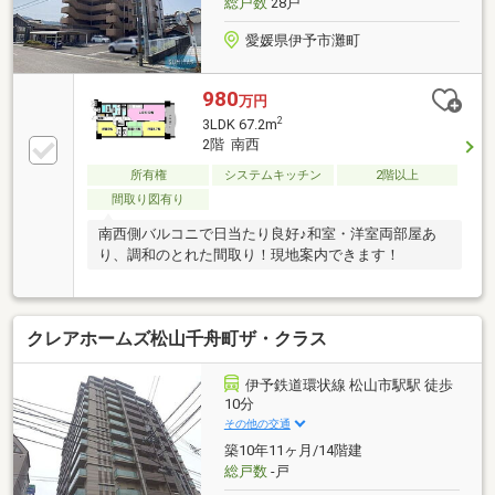
総戸数
28戸
愛媛県伊予市灘町
980
万円
2
3LDK 67.2m
2階 南西
所有権
システムキッチン
2階以上
間取り図有り
南西側バルコニで日当たり良好♪和室・洋室両部屋あ
り、調和のとれた間取り！現地案内できます！
クレアホームズ松山千舟町ザ・クラス
伊予鉄道環状線 松山市駅駅 徒歩
10分
その他の交通
築10年11ヶ月/14階建
総戸数
-戸