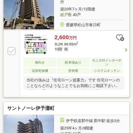
分
築20年7ヶ月/12階建
総戸数
43戸
愛媛県松山市春日町
2,600
万円
2
3LDK 66.83m
10階 南
モニタ付インターホ
南向き
駐車場あり
ン
浴室乾燥機
所有権
システムキッチン
当社の強みは『住宅ローン提案力』です 住宅ローンの
ことならどのようなことでもお気軽にご相談下さい。
「審査に通るか不安」「どの金融機関を選べばいいか
分からない」「住宅ローン商品の選び方が分からな
い」「車のローンがあるけど大丈夫？」「年齢がネッ
サントノーレ伊予灘町
クになっている」皆様のご不安やお悩みを一緒に解決
します！もちろん強引な営業は行いません。公平中立
な立場でお客様に合った金融機関をご提案させていた
伊予鉄道郡中線 郡中駅 徒歩3分
だきます。
築25年4ヶ月/8階建