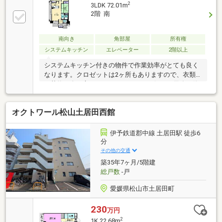
2
3LDK 72.01m
2階 南
南向き
角部屋
所有権
システムキッチン
エレベーター
2階以上
システムキッチン付きの物件で作業効率がとても良く
なります。クロゼットは2ヶ所もありますので、衣類
や荷物が多い方にもおススメです。お好きな用途で使
用可能な3面バルコニーを備えたお住まいです。専有
面積72.01㎡もあるお部屋で快適な生活をしましょう。
オクトワール松山土居田西館
開放感のある間取りの3LDK物件です。バイク置き場が
あるので、愛車を身近に置け安心していただけます。
中古ながらも綺麗な室内と魅力的な住環境のマンショ
伊予鉄道郡中線 土居田駅 徒歩6
ンです。
分
その他の交通
築35年7ヶ月/5階建
総戸数
-戸
愛媛県松山市土居田町
230
万円
2
1K 22.68m