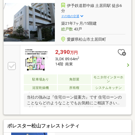
な立場でお客様に合った金融機関をご提案させていた
伊予鉄道郡中線 土居田駅 徒歩6
だきます。
分
その他の交通
築21年7ヶ月/15階建
総戸数
43戸
愛媛県松山市土居田町
2,390
万円
2
3LDK 89.64m
14階 南東
モニタ付インターホ
駐車場あり
角部屋
ン
浴室乾燥機
所有権
システムキッチン
当社の強みは『住宅ローン提案力』です 住宅ローンの
ことならどのようなことでもお気軽にご相談下さい。
「審査に通るか不安」「どの金融機関を選べばいいか
分からない」「住宅ローン商品の選び方が分からな
い」「車のローンがあるけど大丈夫？」「年齢がネッ
ポレスター松山フォレストシティ
クになっている」皆様のご不安やお悩みを一緒に解決
します！もちろん強引な営業は行いません。公平中立