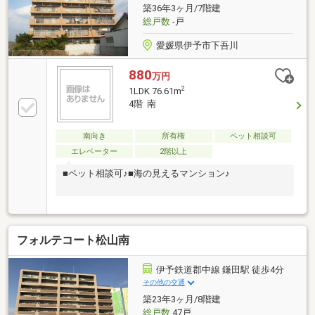
築36年3ヶ月/7階建
総戸数
-戸
愛媛県伊予市下吾川
880
万円
2
1LDK 76.61m
4階 南
南向き
所有権
ペット相談可
エレベーター
2階以上
■ペット相談可♪■海の見えるマンション♪
フォルテコート松山南
伊予鉄道郡中線 鎌田駅 徒歩4分
その他の交通
築23年3ヶ月/8階建
総戸数
47戸