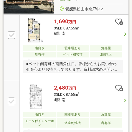
愛媛県松山市余戸中２
1,690
万円
2
3SLDK 87.65m
6階 南
南向き
駐車場あり
角部屋
所有権
ペット相談可
2階以上
■ペット飼育可の南西角住戸。皆様からのお問い合わ
せを心よりお待ちしております。資料請求のお問い合
わせはコチラ089-986-8484（担当：市川）
2,480
万円
2
3SLDK 87.65m
4階 南
南向き
駐車場あり
角部屋
モニタ付インターホ
浴室乾燥機
所有権
ン