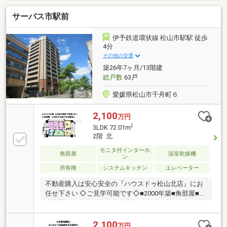
相談や金融機関の比較、無理のない資金計画のご提案
サーパス市駅前
も承ります。
伊予鉄道環状線 松山市駅駅 徒歩
4分
その他の交通
築26年7ヶ月/13階建
総戸数
63戸
愛媛県松山市千舟町６
2,100
万円
2
3LDK 72.01m
2階 北
モニタ付インターホ
角部屋
浴室乾燥機
ン
所有権
システムキッチン
エレベーター
不動産購入は安心安全の『ハウスドゥ松山北店』にお
任せ下さい ◇ご見学可能です◇■2000年築■角部屋■松
山市駅まで徒歩4分■市内中心部で生活便利
2,100
万円