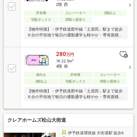
2階 西
所有権
エレベーター
2階以上
宅配ボックス
間取り図有り
【物件特徴】・伊予鉄道郡中線「土居田」駅まで徒歩
６分の平坦地で毎日の通勤通学も軽やか・専有面積
22.68㎡の1Kタイプで自分スタイルの部屋作りを叶え
る・RC造５階建の２階部分でエレベーターが完備され
ており荷物の運搬もスムーズ・ファミリーマート松山
280
万円
針田店まで徒歩4分で夜間のお買い物も便利・松山生
2
1K 22.5m
協西雄郡店まで徒歩5分で日用品の調達もしやすい環
4階 南
境
南向き
所有権
エレベーター
2階以上
宅配ボックス
間取り図有り
【物件特徴】・伊予鉄道郡中線「土居田」駅まで徒歩
６分の平坦地で毎日の通勤通学も軽やか・専有面積
22.5㎡の1Kタイプで自分スタイルの部屋作りを叶え
る・RC造５階建の4階部分でエレベーターが完備され
ており荷物の運搬もスムーズ・ファミリーマート松山
クレアホームズ松山大街道
針田店まで徒歩4分で夜間のお買い物も便利・松山生
協西雄郡店まで徒歩5分で日用品の調達もしやすい環
境
伊予鉄道環状線 大街道駅 徒歩6