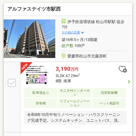
アルファステイツ市駅西
伊予鉄道環状線 松山市駅駅 徒歩
7分
その他の交通
築16年5ヶ月/13階建
総戸数
109戸
愛媛県松山市北藤原町
3,190
万円
2
3LDK 67.29m
8階 南東
モニタ付インターホ
駐車場あり
浴室乾燥機
ン
リフォームリノベー
所有権
ペット相談可
ション
令和8年10月中旬リノベーション・ハウスクリーニン
グ完成予定。システムキッチン、ユニットバス、洗面
化粧台、トイレ、建具を新規交換し、配管を更新。全
室クロスと床材も貼り替え予定です。住宅ローンや諸