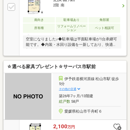
3LDK 88.79m
2階 南
南向き
駐車場あり
角部屋
リフォームリノベー
所有権
ペット相談可
ション
空室になりました♪◆駐車場は平面駐車場が1台承継可
能です。◆内装・水回り設備を一新しており、快適に
新生活をスタートできます。◆2025年4月には内窓を
施工済み。冷暖房効率が高まり、省エネで快適に過ご
せます。◆20帖以上の開放的なLDKで、ご家族とゆっ
☆選べる家具プレゼント☆サーパス市駅前
たりお寛ぎいただけます。◆南東角住戸につき、陽当
たり・通風ともに良好。明るく爽やかな空間です。◆
土居田駅やスーパーが徒歩圏内にあり、生活利便性も
伊予鉄道横河原線 松山市駅 徒歩
良好です。
5分
その他の交通
築26年7ヶ月/13階建
総戸数
58戸
愛媛県松山市千舟町６
2,100
万円