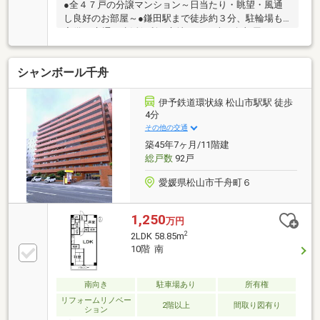
●全４７戸の分譲マンション～日当たり・眺望・風通
し良好のお部屋～●鎌田駅まで徒歩約３分、駐輪場も
完備♪●交通・生活便利な立地です♪●南西角部屋♪ペッ
ト飼育可能です♪●２０２６年５月リフォーム済み♪●日
当たり・眺望・室内も大変良いお部屋です。●多人数
シャンボール千舟
でも大丈夫な間取りです。３ＳＬＤＫ ぜひ一度ご覧
ください。内覧は随時受け付けています♪（水曜日定
休）※平日のご対応も承っておりますので、お気軽に
伊予鉄道環状線 松山市駅駅 徒歩
ご予約ください。■受付時間９：００～１８：００ ■
4分
物件担当：上田 ０１２０－３９０－１００まで！
その他の交通
築45年7ヶ月/11階建
総戸数
92戸
愛媛県松山市千舟町６
1,250
万円
2
2LDK 58.85m
10階 南
南向き
駐車場あり
所有権
リフォームリノベー
2階以上
間取り図有り
ション