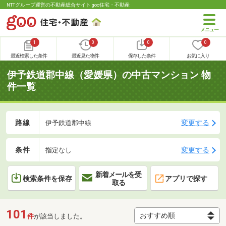
NTTグループ運営の不動産総合サイト goo住宅・不動産
1
0
0
0
最近検索した条件
最近見た物件
保存した条件
お気に入り
伊予鉄道郡中線（愛媛県）の中古マンション 物
件一覧
路線
変更する
伊予鉄道郡中線
条件
変更する
指定なし
新着メールを受
検索条件を保存
アプリで探す
取る
101
件
が該当しました。