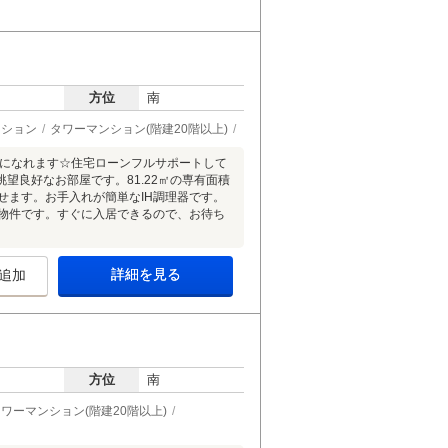
方位
南
ーション
タワーマンション(階建20階以上)
住いになれます☆住宅ローンフルサポートして
望良好なお部屋です。81.22㎡の専有面積
せます。お手入れが簡単なIH調理器です。
る物件です。すぐに入居できるので、お待ち
詳細を見る
追加
方位
南
ワーマンション(階建20階以上)