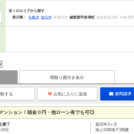
近くのエリアから探す
香川県：
丸亀市
坂出市
善通寺市
綾歌郡宇多津町
綾歌郡綾川町
仲多度
間取り図付き表示
お気に入りに追加
資料請求
マンション！頭金０円・他ローン有でも可◎
七番丁
築32年3ヶ月
10分
地上31階地下1階建