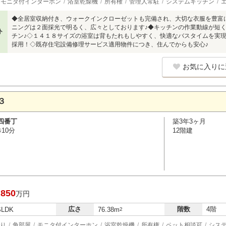
モニタ付インターホン
浴室乾燥機
所有権
管理人常駐
システムキッチン
◆全居室収納付き、ウォークインクローゼットも完備され、大切な衣服を豊富
ニングは２面採光で明るく、広々としております♪◆キッチンの作業動線が短
ト
チン♪◇１４１８サイズの浴室は背もたれもしやすく、快適なバスタイムを実現
採用！◇既存住宅設備修理サービス適用物件につき、住んでからも安心♪
お気に入りに
３
四番丁
築3年3ヶ月
10分
12階建
,850
万円
広さ
階数
4階
SLDK
76.38m
2
り
角部屋
モニタ付インターホン
浴室乾燥機
所有権
ペット相談可
シス