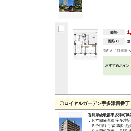
1
価格
間取り
3
南向き
駐車場あ
おすすめポイン
〇ロイヤルガーデン宇多津四番丁
香川県綾歌郡宇多津町浜
ＪＲ本四備讃線 宇多津駅
ＪＲ予讃線 宇多津駅 徒
ＪＲ本四備讃線 丸亀駅 徒歩