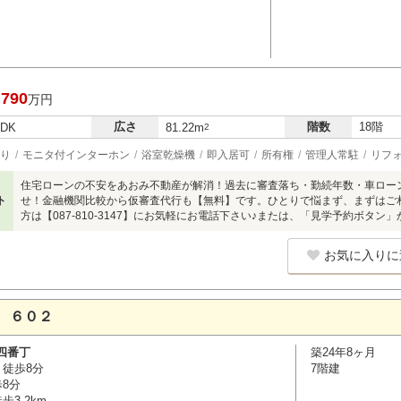
,790
万円
広さ
階数
18階
LDK
81.22m
2
り
モニタ付インターホン
浴室乾燥機
即入居可
所有権
管理人常駐
リフ
住宅ローンの不安をあおみ不動産が解消！過去に審査落ち・勤続年数・車ロー
ト
せ！金融機関比較から仮審査代行も【無料】です。ひとりで悩まず、まずはご
方は【087-810-3147】にお気軽にお電話下さい♪または、「見学予約ボタン
お気に入りに
 ６０２
四番丁
築24年8ヶ月
 徒歩8分
7階建
歩8分
3.2km