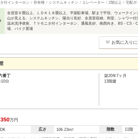
タ付インターホン
所有権
システムキッチン
エレベーター
2階以上
宅配ボ
全居室６畳以上、ＬＤＫ１８畳以上、平面駐車場、駅まで平坦、ウォークイン
山が見える、システムキッチン、陽当り良好、全居室収納、和室、シャワー付
ト
温水洗浄便座、ＴＶモニタ付インターホン、通風良好、南西向き、BS・CS・C
場、バイク置場
お気に入りに
館
六番丁
築20年7ヶ月
10分
13階建
,350
万円
広さ
階数
11階
LDK
106.23m
2