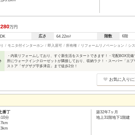
,280
万円
広さ
階数
6階
LDK
64.22m
2
り
モニタ付インターホン
即入居可
所有権
リフォームリノベーション
シ
・内装リフォームしており、すぐ新生活をスタートできます！・宅配BOX完備
ト
所にウォークインクローゼットが隣接しており、収納ラク！・スーパー「エブ
ストア「ザグザグ宇多津店」まで徒歩2分！
お気に入りに
七番丁
築32年7ヶ月
10分
地上31階地下1階建
7km
3km