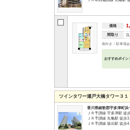
1
価格
間取り
2
南向き
駐車場あ
おすすめポイン
ツインタワー瀬戸大橋タワー３１
香川県綾歌郡宇多津町浜
ＪＲ予讃線 宇多津駅 徒歩
ＪＲ予讃線 丸亀駅 徒歩3.
ＪＲ予讃線 坂出駅 徒歩4.