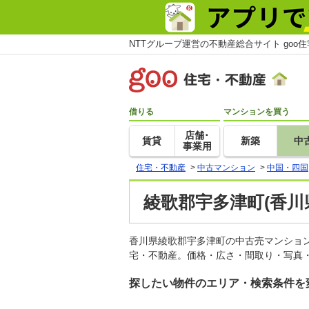
NTTグループ運営の不動産総合サイト goo
借りる
マンションを買う
店舗･
賃貸
新築
中
事業用
住宅・不動産
>
中古マンション
>
中国・四国
綾歌郡宇多津町(香川
香川県綾歌郡宇多津町の中古売マンショ
宅・不動産。価格・広さ・間取り・写真・
探したい物件のエリア・検索条件を