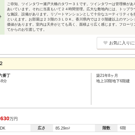
ご存知、ツインタワー瀬戸大橋のタワー３１です。ツインタワーは管理棟があ
あいています。それに当直もいて２４時間管理。広大な敷地内には、トップラ
な施設、設備があります。リゾートマンションとして十分なユーティリティを
ト
といえます。お部屋は２３階の３ＬＤＫ。香川県内では２０階建以上のマンシ
価値があります。室内は天井がとても高く、面積より広く感じます。フローリ
てからのお引渡しです。
お気に入りに
２
六番丁
築21年8ヶ月
歩8分
地上10階地下6階建
,630
万円
広さ
階数
6階
LDK
85.29m
2