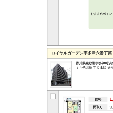
おすすめポイン
ロイヤルガーデン宇多津六番丁第
香川県綾歌郡宇多津町浜
ＪＲ予讃線 宇多津駅 徒
1
価格
間取り
3