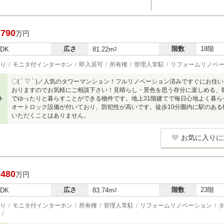
,790
万円
広さ
階数
18階
LDK
81.22m
2
り
モニタ付インターホン
即入居可
所有権
管理人常駐
リフォームリノベ
〇( ´ ▽ ` )／人気のタワーマンション！フルリノベーション済みですぐにお
おりますのでお気軽にご相談下さい！見晴らし・景色を思う存分に楽しめる、眺
ト
でゆったりと暮らすことができる物件です。地上31階建てで毎日心地よく暮ら
オートロック設備が付いており、防犯性が高いです。徒歩10分圏内に駅のあ
いただくことはありません。
お気に入りに
,480
万円
広さ
階数
23階
LDK
83.74m
2
り
モニタ付インターホン
所有権
管理人常駐
リフォームリノベーション
タ