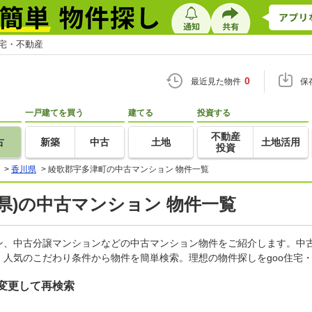
住宅・不動産
0
最近見た物件
保
一戸建てを買う
建てる
投資する
不動産
古
新築
中古
土地
土地活用
投資
>
香川県
>
綾歌郡宇多津町の中古マンション 物件一覧
県)の中古マンション 物件一覧
ン、中古分譲マンションなどの中古マンション物件をご紹介します。中古
人気のこだわり条件から物件を簡単検索。理想の物件探しをgoo住宅
変更して再検索