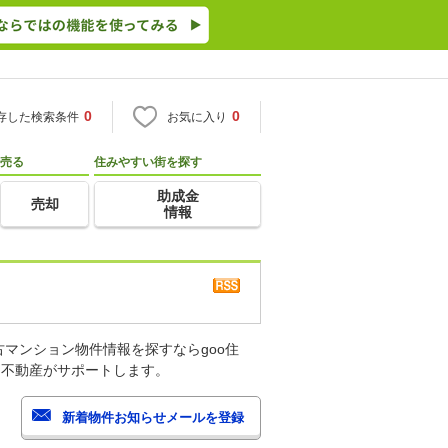
0
0
存した検索条件
お気に入り
売る
住みやすい街を探す
助成金
売却
情報
マンション物件情報を探すならgoo住
・不動産がサポートします。