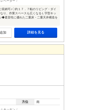
エレベーター
に収納可♪◇約１７．７帖のリビング・ダイ
くなり、作業スペースも広くなるＬ字型キッ
♪◆遮音性に優れた二重床・二重天井構造を
詳細を見る
追加
方位
南
テムキッチン