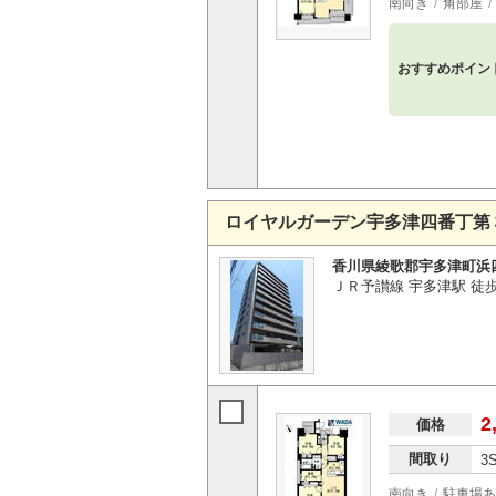
南向き
角部屋
おすすめポイン
ロイヤルガーデン宇多津四番丁第
香川県綾歌郡宇多津町浜
ＪＲ予讃線 宇多津駅 徒歩
2
価格
間取り
3
南向き
駐車場あ