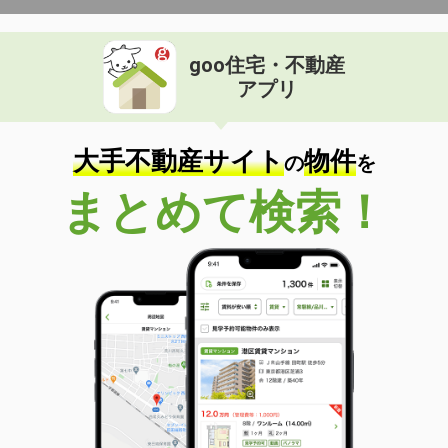
goo住宅・不動産
アプリ
大手不動産サイト
物件
の
を
まとめて検索！