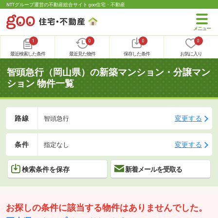
NTTグループ運営の不動産総合サイト goo住宅・不動産
1
0
0
0
最近検索した条件
最近見た物件
保存した条件
お気に入り
智頭急行（岡山県）の新築マンション・分譲マン
ション 物件一覧
路線
変更する
智頭急行
条件
変更する
指定なし
検索条件を保存
新着メールを受取る
お探しの条件に該当する物件はありませんでした。