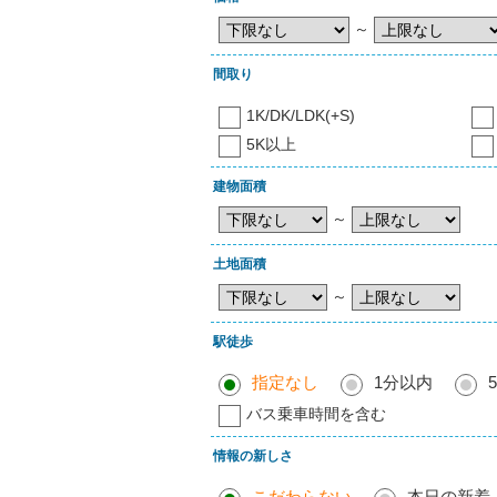
～
間取り
1K/DK/LDK(+S)
5K以上
建物面積
～
土地面積
～
駅徒歩
指定なし
1分以内
バス乗車時間を含む
情報の新しさ
こだわらない
本日の新着