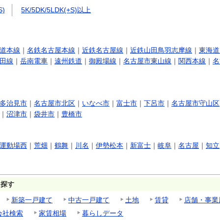
S)
5K/5DK/5LDK(+S)以上
道本線
｜
名鉄名古屋本線
｜
近鉄名古屋線
｜
近鉄山田鳥羽志摩線
｜
東海道
田線
｜
岳南電車
｜
遠州鉄道
｜
御殿場線
｜
名古屋市東山線
｜
関西本線
｜
名
多治見市
｜
名古屋市北区
｜
いなべ市
｜
富士市
｜
下呂市
｜
名古屋市守山区
｜
沼津市
｜
袋井市
｜
豊橋市
運動場西
｜
荒畑
｜
鶴舞
｜
川名
｜
伊勢松本
｜
新富士
｜
岐阜
｜
名古屋
｜
知立
ら探す
新築一戸建て
中古一戸建て
土地
賃貸
店舗・事業
会社検索
家賃相場
暮らしデータ