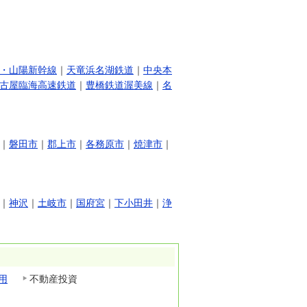
・山陽新幹線
｜
天竜浜名湖鉄道
｜
中央本
古屋臨海高速鉄道
｜
豊橋鉄道渥美線
｜
名
｜
磐田市
｜
郡上市
｜
各務原市
｜
焼津市
｜
｜
神沢
｜
土岐市
｜
国府宮
｜
下小田井
｜
浄
用
不動産投資