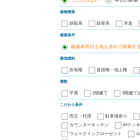
建物構造
鉄筋系
鉄骨系
木造
建築条件
建築条件付土地も含めて検索す
敷地権利
所有権
賃借権・地上権
階数
平屋
2階建て
3階建て
こだわり条件
売主・代理
駐車場有り
カウンターキッチン
IHクッ
ウォークインクローゼット