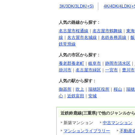
3K/3DK/3LDK(+S)
4K/4DK/4LDK(+
人気の路線から探す :
名古屋市桜通線
｜
名古屋市鶴舞線
｜
東海
線
｜
名古屋市名城線
｜
名鉄各務原線
｜
飯
鉄常滑線
人気の市区から探す :
養老郡養老町
｜
岐阜市
｜
静岡市清水区
｜
掛川市
｜
名古屋市緑区
｜
一宮市
｜
豊川市
人気の駅から探す :
御器所
｜
吹上
｜
瑞穂区役所
｜
桜山
｜
瑞穂
心
｜
近鉄富田
｜
安城
近鉄鈴鹿線(三重県)で他のジャンルか
新築マンション
中古マンション
マンションライブラリー
不動産