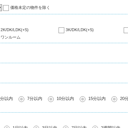
価格未定の物件を除く
2K/DK/LDK(+S)
3K/DK/LDK(+S)
ワンルーム
5分以内
7分以内
10分以内
15分以内
20
1日以内
3日以内
7日以内
2週間以内