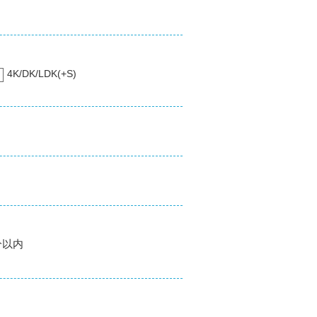
4K/DK/LDK(+S)
分以内