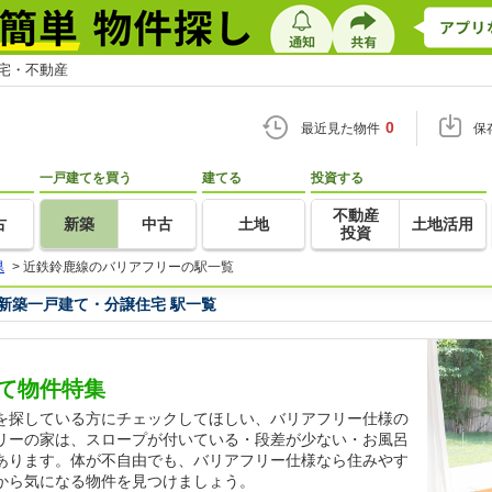
住宅・不動産
0
最近見た物件
保
一戸建てを買う
建てる
投資する
不動産
古
新築
中古
土地
土地活用
投資
県
>
近鉄鈴鹿線のバリアフリーの駅一覧
新築一戸建て・分譲住宅 駅一覧
て物件特集
を探している方にチェックしてほしい、バリアフリー仕様の
リーの家は、スロープが付いている・段差が少ない・お風呂
あります。体が不自由でも、バリアフリー仕様なら住みやす
から気になる物件を見つけましょう。