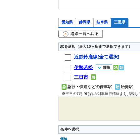
愛知県
静岡県
岐阜県
三重県
路線一覧へ戻る
駅を選択（最大10ヶ所まで選択できます）
近鉄鈴鹿線(全て選択)
伊勢若松
乗換
急
始
三日市
急
急行・快速などの停車駅
始発駅
急
始
※平日の7時-9時台の列車運行情報より掲載
条件を選択
価格