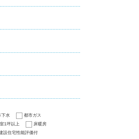
本下水
都市ガス
室1坪以上
床暖房
建設住宅性能評価付