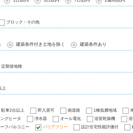
ブロック・その他
る
建築条件付き土地を除く
建築条件あり
定期借地権
以上
駐車2台以上
即入居可
南道路
1種低層地域
キングヒータ
浄水器
オール電化
浴室乾燥機
浴
ルーフバルコニー
バリアフリー
設計住宅性能評価付