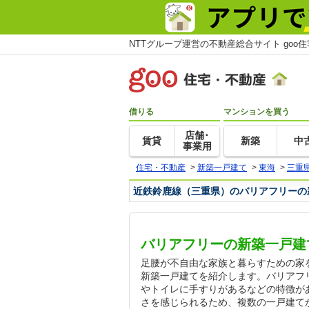
NTTグループ運営の不動産総合サイト goo
借りる
マンションを買う
店舗･
賃貸
新築
中
事業用
住宅・不動産
>
新築一戸建て
>
東海
>
三重
近鉄鈴鹿線（三重県）のバリアフリーの
バリアフリーの新築一戸建
足腰が不自由な家族と暮らすための家
新築一戸建てを紹介します。バリアフ
やトイレに手すりがあるなどの特徴が
さを感じられるため、複数の一戸建て