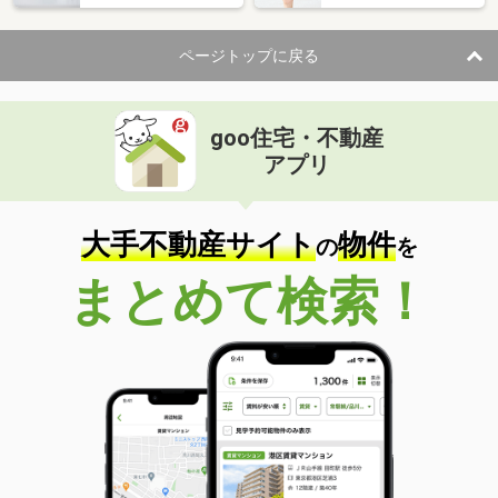
ページトップに戻る
goo住宅・不動産
アプリ
大手不動産サイト
物件
の
を
まとめて検索！