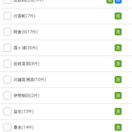
近鉄四日市
(9件)
川原町
(7件)
急
阿倉川
(17件)
急
霞ヶ浦
(26件)
急
近鉄富田
(8件)
急
川越富洲原
(10件)
急
伊勢朝日
(2件)
急
益生
(13件)
急
桑名
(14件)
急