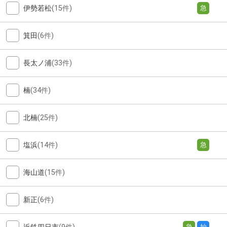
伊勢若松
(15件)
急
箕田
(6件)
長太ノ浦
(33件)
楠
(34件)
北楠
(25件)
塩浜
(14件)
急
海山道
(15件)
新正
(6件)
急
始