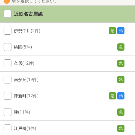
駅を選択してください。
近鉄名古屋線
伊勢中川
(2件)
急
始
桃園
(5件)
急
久居
(12件)
急
南が丘
(19件)
急
津新町
(12件)
急
始
津
(11件)
急
江戸橋
(1件)
急