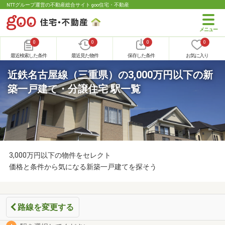
NTTグループ運営の不動産総合サイト goo住宅・不動産
0
0
0
0
最近検索した条件
最近見た物件
保存した条件
お気に入り
近鉄名古屋線（三重県）の3,000万円以下の新
築一戸建て・分譲住宅 駅一覧
3,000万円以下の物件をセレクト
価格と条件から気になる新築一戸建てを探そう
路線を変更する