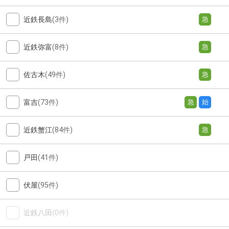
近鉄長島
(3件)
急
近鉄弥富
(8件)
急
佐古木
(49件)
急
富吉
(73件)
急
始
近鉄蟹江
(84件)
急
戸田
(41件)
伏屋
(95件)
近鉄八田
(0件)