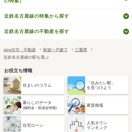
の特集）
近鉄名古屋線の特集から探す
近鉄名古屋線の不動産を探す
goo住宅・不動産
新築一戸建て
三重県
近鉄名古屋線の駅を選ぶ
お役立ち情報
「住みたい駅」
住まいのコラム
を見つけよう
暮らしのデータ
家賃相場
(補助金・助成金情報)
人気タウン
住宅ローン
ランキング