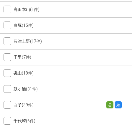
高田本山
(1件)
白塚
(15件)
豊津上野
(17件)
千里
(7件)
磯山
(18件)
鼓ヶ浦
(31件)
白子
(39件)
急
始
千代崎
(6件)