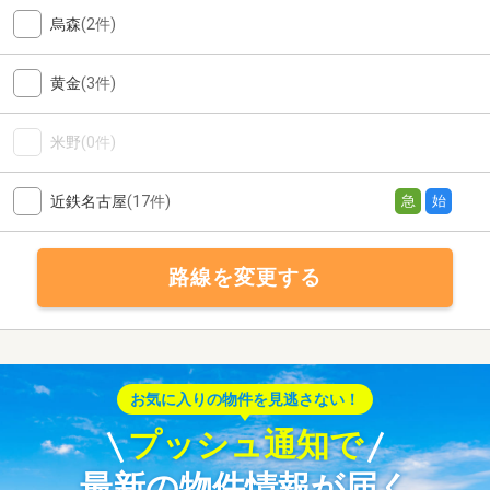
烏森
(2件)
黄金
(3件)
米野
(0件)
近鉄名古屋
(17件)
急
始
路線を変更する
お気に入りの物件を見逃さない！
プッシュ通知で
最新の物件情報が届く