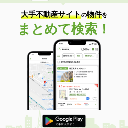
大手不動産サイト
物件
の
を
まとめて検索！