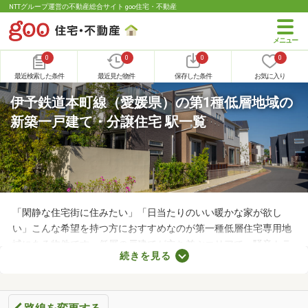
NTTグループ運営の不動産総合サイト goo住宅・不動産
0
0
0
0
最近検索した条件
最近見た物件
保存した条件
お気に入り
伊予鉄道本町線（愛媛県）の第1種低層地域の
新築一戸建て・分譲住宅 駅一覧
「閑静な住宅街に住みたい」「日当たりのいい暖かな家が欲し
い」こんな希望を持つ方におすすめなのが第一種低層住宅専用地
域にある物件です。低層の戸建てが立ち並ぶエリアで、騒音トラ
続きを見る
ブルが少ない・住みやすい・高層の建物によって日光が遮断され
ることがないなどのメリットがあります。ここでは、第一種低層
住居専用地域の新築一戸建てを紹介します。