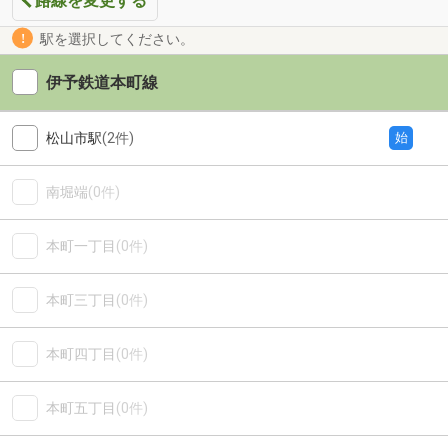
路線を変更する
駅を選択してください。
伊予鉄道本町線
松山市駅
(2件)
始
南堀端
(0件)
本町一丁目
(0件)
本町三丁目
(0件)
本町四丁目
(0件)
本町五丁目
(0件)