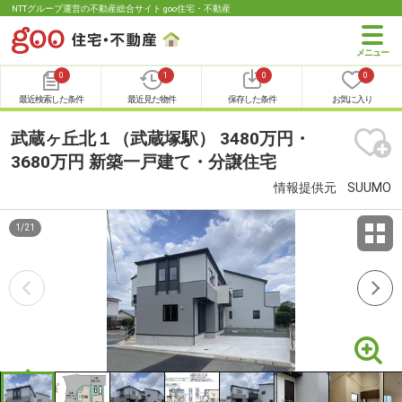
NTTグループ運営の不動産総合サイト goo住宅・不動産
0
1
0
0
最近検索した条件
最近見た物件
保存した条件
お気に入り
武蔵ヶ丘北１（武蔵塚駅） 3480万円・
3680万円 新築一戸建て・分譲住宅
情報提供元
SUUMO
1
/
21