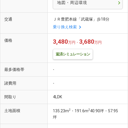
地図・周辺環境
交通
ＪＲ豊肥本線「武蔵塚」歩18分
乗り換え検索
価格
3,480
3,680
万円・
万円
返済シミュレーション
最多価格帯
-
諸費用
-
間取り
4LDK
2
2
土地面積
135.23m
・191.6m
40.90坪・57.95
坪