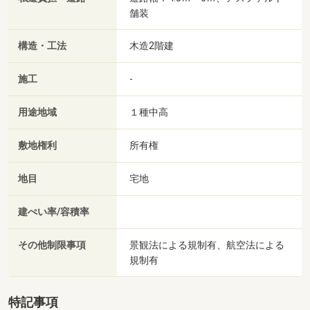
舗装
構造・工法
木造2階建
施工
-
用途地域
１種中高
敷地権利
所有権
地目
宅地
建ぺい率/容積率
その他制限事項
景観法による規制有、航空法による
規制有
特記事項