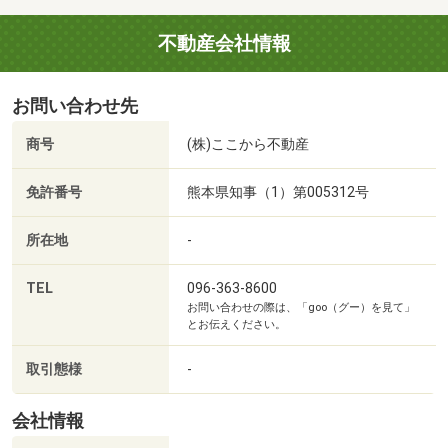
・メールでのご予約は下記の［資料請求］からの入力とな
不動産会社情報
ります。
※入力がご面倒の方は携帯090-1179-0876のショートメール
お問い合わせ先
での現地名称、日時のやり取りでも大丈夫ですよ(^^)
商号
(株)ここから不動産
●店舗での複数物件案内
免許番号
熊本県知事（1）第005312号
・店舗は20時までの営業となりますが御電話での問合せは
22時まで受付ています。
所在地
-
※都合により電話に出れない場合は折り返し電話いたしま
す。
TEL
096-363-8600
お問い合わせの際は、「goo（グー）を見て」
とお伝えください。
取引態様
-
会社情報