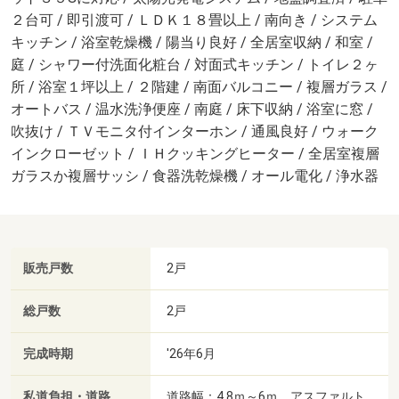
２台可 / 即引渡可 / ＬＤＫ１８畳以上 / 南向き / システム
キッチン / 浴室乾燥機 / 陽当り良好 / 全居室収納 / 和室 /
庭 / シャワー付洗面化粧台 / 対面式キッチン / トイレ２ヶ
所 / 浴室１坪以上 / ２階建 / 南面バルコニー / 複層ガラス /
オートバス / 温水洗浄便座 / 南庭 / 床下収納 / 浴室に窓 /
吹抜け / ＴＶモニタ付インターホン / 通風良好 / ウォーク
インクローゼット / ＩＨクッキングヒーター / 全居室複層
ガラスか複層サッシ / 食器洗乾燥機 / オール電化 / 浄水器
販売戸数
2戸
総戸数
2戸
完成時期
'26年6月
私道負担・道路
道路幅：4.8ｍ～6ｍ、アスファルト