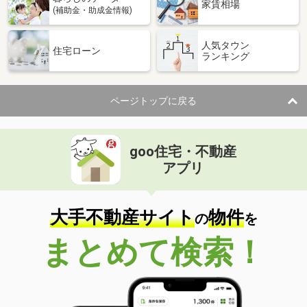
家賃相場
(補助金・助成金情報)
人気タウン
住宅ローン
ランキング
ページトップに戻る
goo住宅・不動産
アプリ
大手不動産サイト
物件
の
を
まとめて検索！