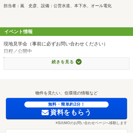
担当者：嵐 史彦、設備：公営水道、本下水、オール電化
イベント情報
現地見学会（事前に必ずお問い合わせください）
日程／公開中
時間／8:00～22:00
続きを見る
●現地見学会を随時ご予約受付ています。
・当日見学も他案内(時間)が重ならない限り大歓迎です。
物件を見たい、住環境の情報など
・早朝8：00～、お仕事帰りの19時以降の夜間内覧も大歓
無料・簡単約2分！
迎です。
資料をもらう
※SUUMOのお問い合わせページへ移動します
・夜22時まで電話は予約(直通：090-1179-0876)受付てい
ます。