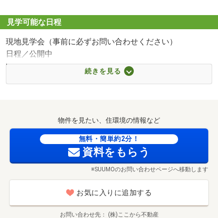
■【コンビニ】セブンイレブン熊本合志店（約602m・徒歩
8分）
見学可能な日程
■【ショッピングセンター】にじの森プラザ（約692m・徒
現地見学会（事前に必ずお問い合わせください）
歩9分）
日程／公開中
■【スーパー】マルキョウ合志店（約991m・徒歩13分）
時間／8:00～22:00
続きを見る
●現地見学会を随時ご予約受付ています。
・当日見学も他案内(時間)が重ならない限り大歓迎です。
物件を見たい、住環境の情報など
・早朝8：00～、お仕事帰りの19時以降の夜間内覧も大歓
無料・簡単約2分！
資料をもらう
迎です。
※SUUMOのお問い合わせページへ移動します
・夜22時まで電話は予約(直通：090-1179-0876)受付てい
ます。
お気に入りに追加する
※住宅ローンなどの個人的な諸事情、御相談のお問合せだ
けでも大歓迎です。
お問い合わせ先
(株)ここから不動産