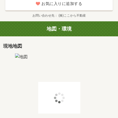
お気に入りに追加する
※住宅ローンなどの個人的な諸事情、御相談のお問合せだ
けでも大歓迎です。
お問い合わせ先
(株)ここから不動産
・メールでのご予約は下記の［資料請求］からの入力とな
地図・環境
ります。
※入力がご面倒の方は携帯090-1179-0876のショートメール
での現地名称、日時のやり取りでも大丈夫ですよ(^^)
現地地図
●店舗での複数物件案内
・店舗は20時までの営業となりますが御電話での問合せは
22時まで受付ています。
※都合により電話に出れない場合は折り返し電話いたしま
す。