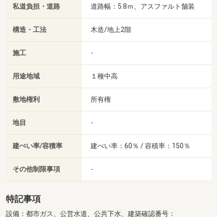
私道負担・道路
道路幅：5.8ｍ、アスファルト舗装
構造・工法
木造/地上2階
施工
-
用途地域
１種中高
敷地権利
所有権
地目
-
建ぺい率/容積率
建ぺい率：60％ / 容積率：150％
その他制限事項
-
特記事項
設備：都市ガス、公営水道、公共下水、建築確認番号：