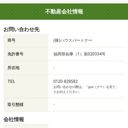
小さなことでもご相談しやすいよう、丁寧で分かりやすい
不動産会社情報
ご提案を心がけています♪
お問い合わせ先
■ お金のご相談（資金相談※予約制）
商号
(株)ハウスパートナー
「この先、無理なく払っていけるかな…」「将来のことも
考えておきたい」
免許番号
福岡県知事（1）第020334号
そんなお悩みに、無理のない返済プランやライフプランを
一緒に考えていきます♪
所在地
-
はじめての方でも安心♪無理な営業は一切いたしませんの
TEL
0120-828582
お問い合わせの際は、「goo（グー）を見て」
で、お気軽にご相談ください♪
とお伝えください。
■ 住宅ローン相談会
取引態様
-
お客様一人ひとりの状況に合わせて一緒に考えていきます♪
☆金利を比較したい
会社情報
☆借入があっても大丈夫か不安