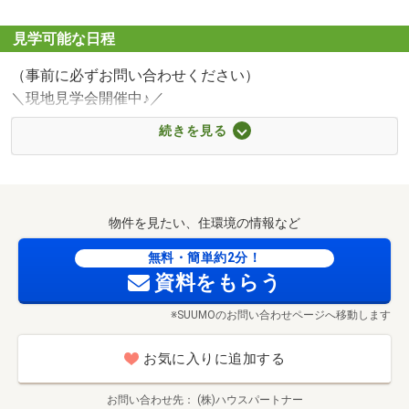
分）
■【ドラッグストア】ディスカウントドラッグ コスモス 原
見学可能な日程
■所要時間の目安
中央店（約912m・徒歩12分）
☆物件見学：約30分～
（事前に必ずお問い合わせください）
■【病院】高橋内科循環器科クリニック（約1057m・徒歩
☆資金計画・ローン相談：約30分～
＼現地見学会開催中♪／
14分）
☆9：00～21：00 夜間・定休日もご都合に合わせて柔軟
■【銀行】福岡銀行原支店（約1055m・徒歩14分）
続きを見る
＼まずはお気軽にお問い合わせください♪／
にご案内可能です♪
■【郵便局】福岡原五郵便局（約1059m・徒歩14分）
【事前予約制】→ お電話・LINEでも受付中♪
■【コンビニ】セブンイレブン 福岡南庄店（約204m・徒歩
ID：＠317rhspp
☆当社なら！ムダな手間なし！まとめて完結♪
3分）
見学・資金計画・ローン相談まで一括サポート♪
物件を見たい、住環境の情報など
無料・簡単約2分！
資料をもらう
■ はじめての住まい探しでも安心のサポート体制
☆年中無休でご相談可能♪
※SUUMOのお問い合わせページへ移動します
☆営業時間外のご案内・ご契約にも対応しています♪
「忙しくて時間が取れない…」「少し不安…」
お気に入りに追加する
そんなお気持ちにも寄り添いながら、無理のないペースで
ご案内いたします！
お問い合わせ先
(株)ハウスパートナー