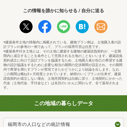
☆物件見学：約30分～
この情報を誰かに知らせる / 自分に送る
☆資金計画・ローン相談：約30分～
＼まずはお気軽にお問い合わせください♪／
【事前予約制】→ お電話・LINEでも受付中♪
ID：＠317rhspp
※建築条件土地の情報内に掲載されている、建物プラン例は、土地購入者の設
計プランの参考の一例であって、プランの採用可否は任意です。
※建築条件付き土地とは、その土地に建築する建物の建築請負契約が、一定期
間内に成立することを条件として売買される土地のことをいいます。建築請負
契約成立に向けて設計プランを協議するため、土地購入者が自己の希望する建
物の設計協議をするために必要な相当の期間の交渉期間が設定され、その期間
内で希望を満たすプランが実現できたかどうかにより結論を出します。なお、
この期間は概ね3ヶ月程度とされています。納得のいくプランが出来ず、建築
請負契約が成立しない場合、土地売買契約は白紙に戻り、土地契約にかかった
代金（土地代金、手付金など）は名目のいかんに関わらず、全て返却されま
す。
この地域の暮らしデータ
福岡市の人口などの統計情報