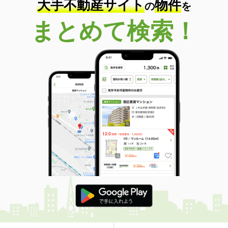
大手不動産サイト
物件
の
を
まとめて検索！