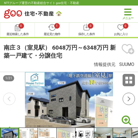
NTTグループ運営の不動産総合サイト goo住宅・不動産
0
1
0
0
最近検索した条件
最近見た物件
保存した条件
お気に入り
南庄３（室見駅） 6048万円～6348万円 新
築一戸建て・分譲住宅
情報提供元
SUUMO
1
/
21