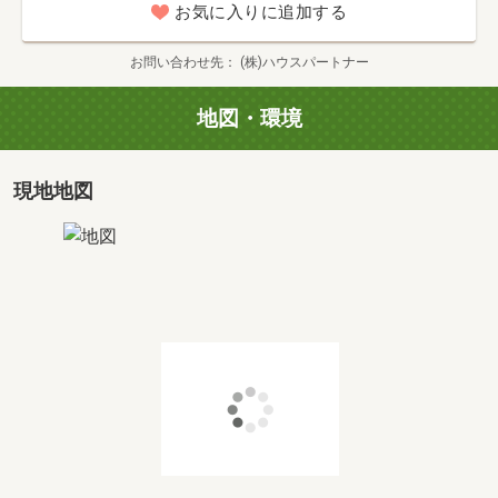
お気に入りに追加する
そんなお気持ちにも寄り添いながら、無理のないペースで
ご案内いたします！
お問い合わせ先
(株)ハウスパートナー
小さなことでもご相談しやすいよう、丁寧で分かりやすい
地図・環境
ご提案を心がけています♪
現地地図
■ お金のご相談（資金相談※予約制）
「この先、無理なく払っていけるかな…」「将来のことも
考えておきたい」
そんなお悩みに、無理のない返済プランやライフプランを
一緒に考えていきます♪
はじめての方でも安心♪無理な営業は一切いたしませんの
で、お気軽にご相談ください♪
■ 住宅ローン相談会
お客様一人ひとりの状況に合わせて一緒に考えていきます♪