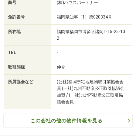
商号
(株)ハウスパートナー
☆審査が通るか心配…
免許番号
福岡県知事（1）第020334号
どんな方でも分かりやすくご説明いたしますので、安心し
てご相談ください♪
所在地
福岡県福岡市博多区諸岡1-15-25-10
2
■ 無料送迎サービスあり
TEL
-
ご自宅や最寄り駅までお迎えに伺います♪
お車をお持ちでない方や運転が不安な方、遠方の物件もス
取引態様
仲介
ムーズにご案内いたします♪
所属協会など
(公社)福岡県宅地建物取引業協会会
員 (一社)九州不動産公正取引協議会
■ ご案内内容はご希望に応じて◎
加盟 / (一社)九州不動産公正取引協
議会会員
「見学だけ」「ご相談だけ」も大歓迎です♪
お仕事終わりなど、ご都合に合わせてご案内いたします♪
この会社の他の物件情報を見る
■所要時間の目安