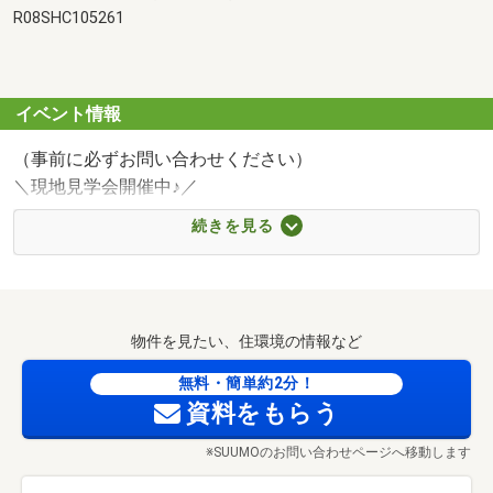
R08SHC105261
イベント情報
（事前に必ずお問い合わせください）
＼現地見学会開催中♪／
☆9：00～21：00 夜間・定休日もご都合に合わせて柔軟
続きを見る
にご案内可能です♪
☆当社なら！ムダな手間なし！まとめて完結♪
見学・資金計画・ローン相談まで一括サポート♪
物件を見たい、住環境の情報など
無料・簡単約2分！
■ はじめての住まい探しでも安心のサポート体制
資料をもらう
☆年中無休でご相談可能♪
※SUUMOのお問い合わせページへ移動します
☆営業時間外のご案内・ご契約にも対応しています♪
「忙しくて時間が取れない…」「少し不安…」