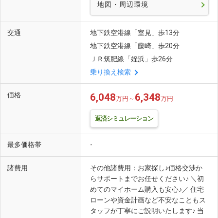
地図・周辺環境
交通
地下鉄空港線「室見」歩13分
地下鉄空港線「藤崎」歩20分
ＪＲ筑肥線「姪浜」歩26分
乗り換え検索
価格
6,048
6,348
万円～
万円
返済シミュレーション
最多価格帯
-
諸費用
その他諸費用：お家探し♪価格交渉か
らサポートまでお任せください♪ ＼初
めてのマイホーム購入も安心♪／ 住宅
ローンや資金計画など不安なこともス
タッフが丁寧にご説明いたします♪ 当