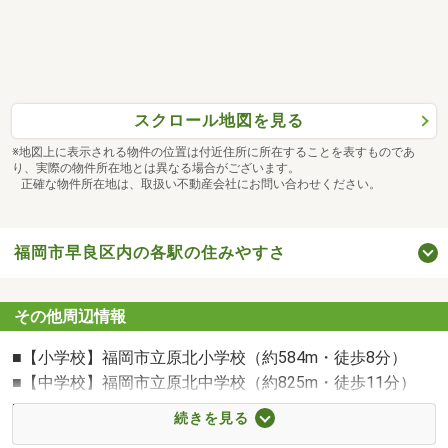
☆金利を比較したい
☆借入があっても大丈夫か不安
☆審査が通るか心配…
スクロール地図を見る
どんな方でも分かりやすくご説明いたしますので、安心し
てご相談ください♪
※地図上に表示される物件の位置は付近住所に所在することを表すものであ
り、実際の物件所在地とは異なる場合がございます。
正確な物件所在地は、取扱い不動産会社にお問い合わせください。
■ 無料送迎サービスあり
ご自宅や最寄り駅までお迎えに伺います♪
福岡市早良区内の各駅の住みやすさ
お車をお持ちでない方や運転が不安な方、遠方の物件もス
ムーズにご案内いたします♪
その他周辺情報
■【小学校】福岡市立原北小学校（約584m・徒歩8分）
■ ご案内内容はご希望に応じて◎
■【中学校】福岡市立原北中学校（約825m・徒歩11分）
「見学だけ」「ご相談だけ」も大歓迎です♪
■【スーパー】サニー原店（約631m・徒歩8分）
続きを見る
お仕事終わりなど、ご都合に合わせてご案内いたします♪
■【その他環境】業務スーパー室見店（約146m・徒歩2