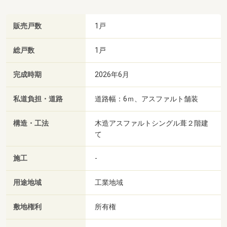
販売戸数
1戸
総戸数
1戸
完成時期
2026年6月
私道負担・道路
道路幅：6ｍ、アスファルト舗装
構造・工法
木造アスファルトシングル葺２階建
て
施工
-
用途地域
工業地域
敷地権利
所有権