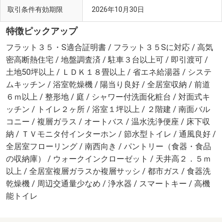
取引条件有効期限
2026年10月30日
特徴ピックアップ
フラット３５・S適合証明書 / フラット３５Sに対応 / 高気
密高断熱住宅 / 地盤調査済 / 駐車３台以上可 / 即引渡可 /
土地50坪以上 / ＬＤＫ１８畳以上 / 省エネ給湯器 / システ
ムキッチン / 浴室乾燥機 / 陽当り良好 / 全居室収納 / 前道
６ｍ以上 / 整形地 / 庭 / シャワー付洗面化粧台 / 対面式キ
ッチン / トイレ２ヶ所 / 浴室１坪以上 / ２階建 / 南面バル
コニー / 複層ガラス / オートバス / 温水洗浄便座 / 床下収
納 / ＴＶモニタ付インターホン / 節水型トイレ / 通風良好 /
全居室フローリング / 南西向き / パントリー（食器・食品
の収納庫） / ウォークインクローゼット / 天井高２．５ｍ
以上 / 全居室複層ガラスか複層サッシ / 都市ガス / 食器洗
乾燥機 / 周辺交通量少なめ / 浄水器 / スマートキー / 高機
能トイレ