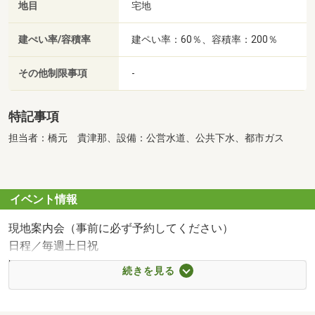
地目
宅地
建ぺい率/容積率
建ペい率：60％、容積率：200％
その他制限事項
-
特記事項
担当者：橋元 貴津那、設備：公営水道、公共下水、都市ガス
イベント情報
現地案内会（事前に必ず予約してください）
日程／毎週土日祝
時間／10:00～17:00
続きを見る
（ステップ１）
まずは「スーモで○○の物件を見て連絡しました。」とご連