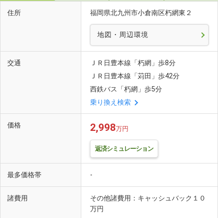
住所
福岡県北九州市小倉南区朽網東２
地図・周辺環境
交通
ＪＲ日豊本線「朽網」歩8分
ＪＲ日豊本線「苅田」歩42分
西鉄バス「朽網」歩5分
乗り換え検索
価格
2,998
万円
返済シミュレーション
最多価格帯
-
諸費用
その他諸費用：キャッシュバック１０
万円