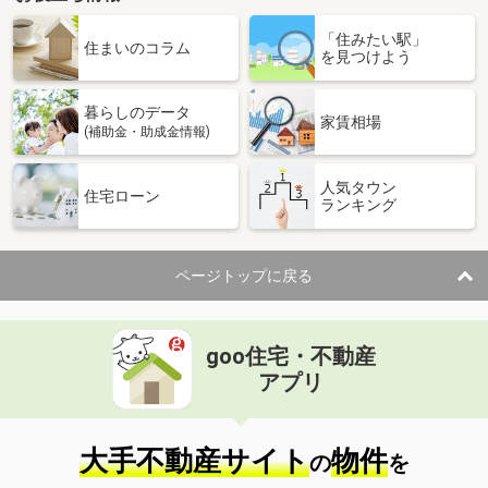
「住みたい駅」
住まいのコラム
を見つけよう
暮らしのデータ
家賃相場
(補助金・助成金情報)
人気タウン
住宅ローン
ランキング
ページトップに戻る
goo住宅・不動産
アプリ
大手不動産サイト
物件
の
を