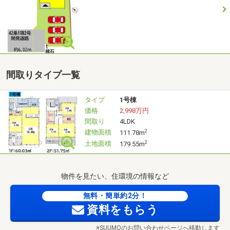
その際に聞き忘れていた事や、ご見学中に出てきた疑問を
お気軽に
担当スタッフにご相談下さい。
（ステップ4）
ご見学終了後、現地もしくは店舗等で
間取りタイプ一覧
◎現居のお困り事
◎月々のお支払い総額
タイプ
1号棟
◎いくらまで住宅ローンが借入れできるのか？
価格
2,998万円
◎諸費用等についてご案内させて頂きます。
間取り
4LDK
その他、ご納得いくまでご相談頂きご検討下さい。もちろ
建物面積
2
111.78m
ん！お身内の方やご友人を
土地面積
2
179.55m
ご招待頂き、再度ご案内も承っております♪
物件を見たい、住環境の情報など
無料・簡単約2分！
資料をもらう
※SUUMOのお問い合わせページへ移動します