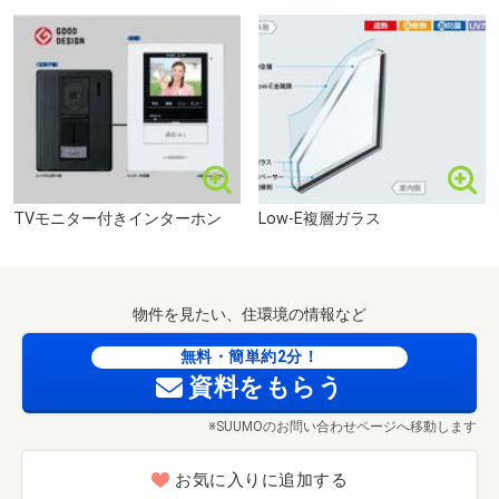
セブンイレブン小倉くさみ店まで202m
TVモニター付きインターホン
Low-E複層ガラス
物件を見たい、住環境の情報など
無料・簡単約2分！
資料をもらう
※SUUMOのお問い合わせページへ移動します
お気に入りに追加する
ミニストップ小倉朽網東店まで806m