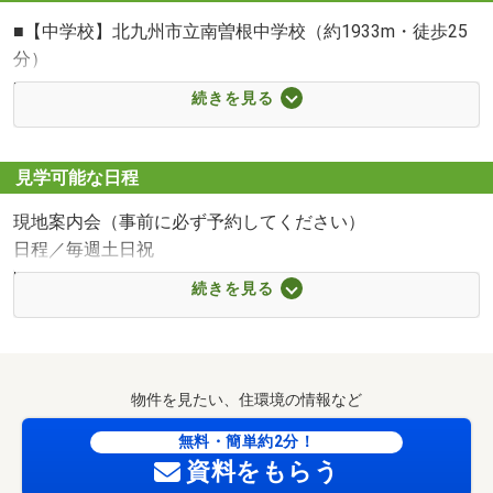
北九州市立東朽網小学校まで964m
■【中学校】北九州市立南曽根中学校（約1933m・徒歩25
分）
■【小学校】北九州市立東朽網小学校（約964m・徒歩13
続きを見る
分）
■【スーパー】ゆめマート朽網店（約1523m・徒歩20分）
■【スーパー】ハローデイ貫店（約2783m・徒歩35分）
見学可能な日程
■【スーパー】ASO苅田（約3124m・徒歩40分）
現地案内会（事前に必ず予約してください）
■【コンビニ】セブンイレブン小倉くさみ店（約202m・徒
日程／毎週土日祝
歩3分）
時間／10:00～17:00
■【コンビニ】セブンイレブン小倉くさみ駅前店（約
続きを見る
（ステップ１）
741m・徒歩10分）
まずは「スーモで○○の物件を見て連絡しました。」とご連
■【コンビニ】ミニストップ小倉朽網東店（約806m・徒歩
絡下さい。
11分）
その後、担当スタッフから詳細についてご連絡させて頂き
■【ドラッグストア】ディスカウントドラッグコスモス上
物件を見たい、住環境の情報など
ゆめマート朽網店まで1523m
ます。
曽根店（約1720m・徒歩22分）
お電話の際、気になる点等ございましたらご遠慮なくご相
無料・簡単約2分！
■【ドラッグストア】ツルハドラッグ小倉下貫店（約
資料をもらう
談下さい！
2912m・徒歩37分）