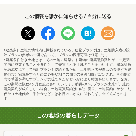
この情報を誰かに知らせる / 自分に送る
※建築条件土地の情報内に掲載されている、建物プラン例は、土地購入者の設
計プランの参考の一例であって、プランの採用可否は任意です。
※建築条件付き土地とは、その土地に建築する建物の建築請負契約が、一定期
間内に成立することを条件として売買される土地のことをいいます。建築請負
契約成立に向けて設計プランを協議するため、土地購入者が自己の希望する建
物の設計協議をするために必要な相当の期間の交渉期間が設定され、その期間
内で希望を満たすプランが実現できたかどうかにより結論を出します。なお、
この期間は概ね3ヶ月程度とされています。納得のいくプランが出来ず、建築
請負契約が成立しない場合、土地売買契約は白紙に戻り、土地契約にかかった
代金（土地代金、手付金など）は名目のいかんに関わらず、全て返却されま
す。
この地域の暮らしデータ