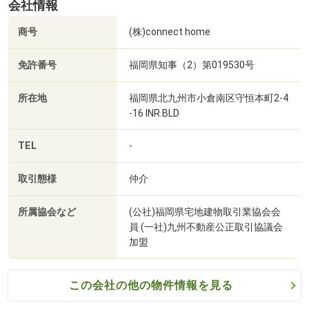
会社情報
商号
(株)connect home
免許番号
福岡県知事（2）第019530号
所在地
福岡県北九州市小倉南区守恒本町2-4
-16 INR.BLD
TEL
-
ツルハドラッグ小倉下貫店まで2912m
取引態様
仲介
所属協会など
(公社)福岡県宅地建物取引業協会会
員 (一社)九州不動産公正取引協議会
加盟
この会社の他の物件情報を見る