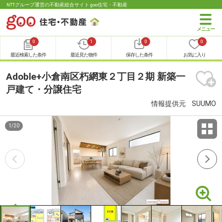
NTTグループ運営の不動産総合サイト goo住宅・不動産
0
1
0
0
最近検索した条件
最近見た物件
保存した条件
お気に入り
Adoble+小倉南区朽網東２丁目２期 新築一
戸建て・分譲住宅
情報提供元
SUUMO
1
/
20