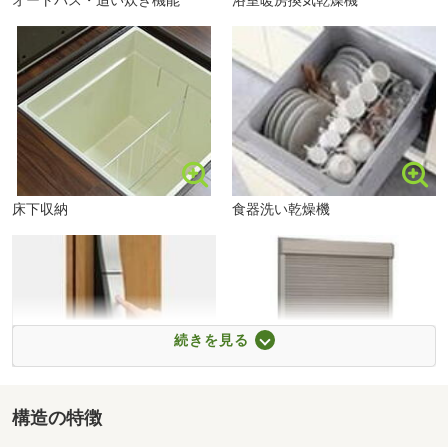
オートバス・追い炊き機能
浴室暖房換気乾燥機
ご見学終了後、現地もしくは店舗等で
■【図書館】苅田町立北公民館図書室（約2005m・徒歩26
◎現居のお困り事
分）
◎月々のお支払い総額
■【銀行】福岡ひびき信用金庫苅田支店（約3247m・徒歩
◎いくらまで住宅ローンが借入れできるのか？
41分）
◎諸費用等についてご案内させて頂きます。
■【公園】朽網中央公園（約857m・徒歩11分）
その他、ご納得いくまでご相談頂きご検討下さい。もちろ
■【公園】日豊街園（約1376m・徒歩18分）
ん！お身内の方やご友人を
■【公園】昭和池公園（約1659m・徒歩21分）
ご招待頂き、再度ご案内も承っております♪
ASO苅田まで3124m
■【駅】日豊本線「朽網」駅（約550m・徒歩7分）
床下収納
食器洗い乾燥機
続きを見る
構造の特徴
スマートキー
1階防犯シャッター