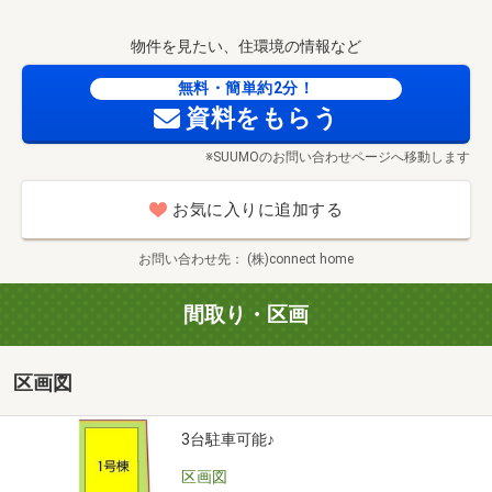
絡下さい。
その後、担当スタッフから詳細についてご連絡させて頂き
物件を見たい、住環境の情報など
ます。
お電話の際、気になる点等ございましたらご遠慮なくご相
無料・簡単約2分！
談下さい！
資料をもらう
※SUUMOのお問い合わせページへ移動します
（ステップ２）
ご案内の日程が決まりましたら、担当スタッフが現地の鍵
お気に入りに追加する
を持参し、物件のご案内を
させて頂きます。場所が分からない場合は最寄り駅・弊社
お問い合わせ先
(株)connect home
の店舗・わかりやすい施設等で
お待ち合わせさせて頂き、一緒に現地へ行く事も可能で
間取り・区画
す。
区画図
（ステップ3）
ご案内当日。
生活イメージしながら、室内の雰囲気や、周辺環境までの
3台駐車可能♪
距離を確かめて頂きます。
区画図