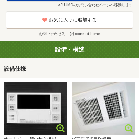
■【ドラッグストア】ウエルシアプラス小倉貫店（約
※SUUMOのお問い合わせページへ移動します
（ステップ２）
3015m・徒歩38分）
ご案内の日程が決まりましたら、担当スタッフが現地の鍵
■【ホームセンター】ハンズマンくさみ店（約1027m・徒
お気に入りに追加する
を持参し、物件のご案内を
歩13分）
させて頂きます。場所が分からない場合は最寄り駅・弊社
■【ホームセンター】エディオンナカムラ貫店（約
お問い合わせ先
(株)connect home
の店舗・わかりやすい施設等で
2932m・徒歩37分）
お待ち合わせさせて頂き、一緒に現地へ行く事も可能で
■【ホームセンター】ホームプラザナフコ苅田店（DIY館）
設備・構造
す。
（約2962m・徒歩38分）
■【幼稚園・保育園】認定こども園くさみ幼稚園（約
設備仕様
（ステップ3）
632m・徒歩8分）
ご案内当日。
■【幼稚園・保育園】朽網保育園（約647m・徒歩9分）
ハローデイ貫店まで2783m
生活イメージしながら、室内の雰囲気や、周辺環境までの
■【幼稚園・保育園】若久青い鳥保育園（約2079m・徒歩
距離を確かめて頂きます。
26分）
その際に聞き忘れていた事や、ご見学中に出てきた疑問を
■【病院】医療法人錦会上曽根病院（約1738m・徒歩22
お気軽に
分）
担当スタッフにご相談下さい。
■【郵便局】朽網簡易郵便局（約556m・徒歩7分）
■【郵便局】苅田若久簡易郵便局（約2104m・徒歩27分）
（ステップ4）
■【郵便局】小倉貫郵便局（約3052m・徒歩39分）