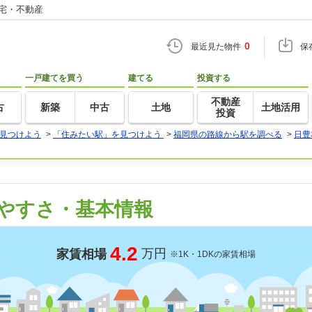
住宅・不動産
0
最近見た物件
保
一戸建てを買う
建てる
投資する
不動産
古
新築
中古
土地
土地活用
投資
見つけよう
>
「住みたい駅」を見つけよう
>
福岡県の路線から駅を調べる
>
日豊
やすさ・基本情報
4.2
万円
家賃相場
※1K・1DKの家賃相場