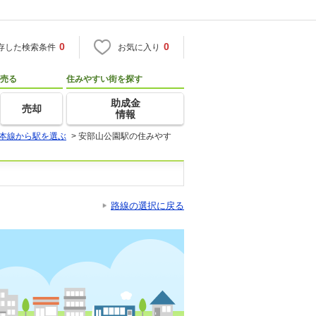
0
0
存した検索条件
お気に入り
売る
住みやすい街を探す
助成金
売却
情報
本線から駅を選ぶ
>
安部山公園駅の住みやす
路線の選択に戻る