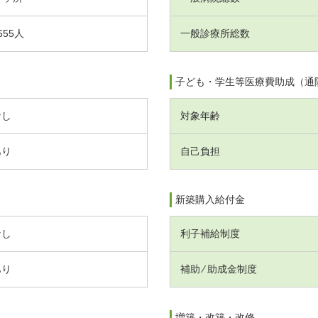
655人
一般診療所総数
子ども・学生等医療費助成（通
なし
対象年齢
あり
自己負担
新築購入給付金
なし
利子補給制度
あり
補助 ⁄ 助成金制度
増築・改築・改修