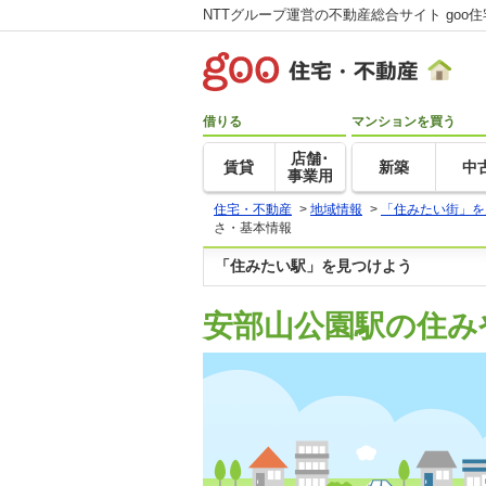
NTTグループ運営の不動産総合サイト goo
借りる
マンションを買う
店舗･
賃貸
新築
中
事業用
住宅・不動産
>
地域情報
>
「住みたい街」を
さ・基本情報
「住みたい駅」を見つけよう
安部山公園駅の住み