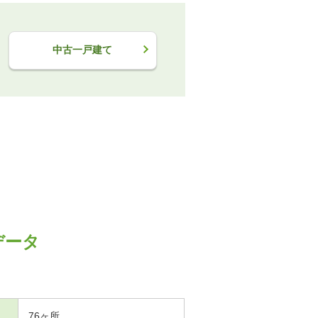
中古一戸建て
データ
76ヶ所