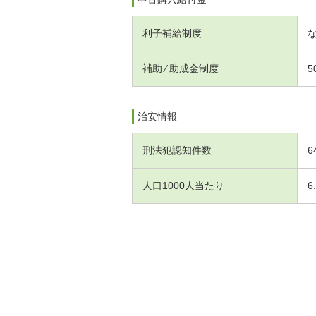
利子補給制度
補助 ⁄ 助成金制度
5
治安情報
刑法犯認知件数
6
人口1000人当たり
6