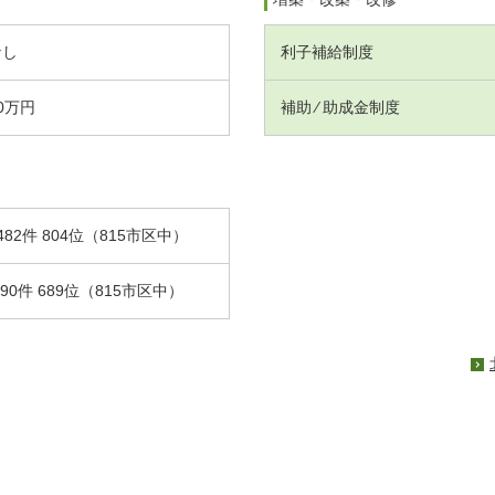
なし
利子補給制度
0万円
補助 ⁄ 助成金制度
482件 804位（815市区中）
.90件 689位（815市区中）