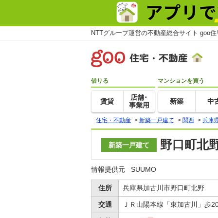
NTTグループ運営の不動産総合サイト goo
借りる
マンションを買う
店舗･
賃貸
新築
中
事業用
住宅・不動産
>
新築一戸建て
>
関西
>
兵庫
野口町北野
新築一戸建て
情報提供元
SUUMO
住所
兵庫県加古川市野口町北野
交通
ＪＲ山陽本線「東加古川」歩2