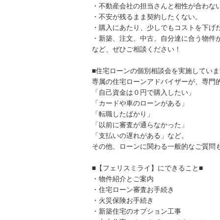
・不動産会社の担当さんと相性が合わな
・不安が残るまま契約したくない。
・購入にあたり、少しでもコストを下げ
・新築、注文、中古、自分達に合う物件
など、ぜひご相談ください！
■住宅ローンの個別相談会を実施していま
専属の住宅ローンアドバイザーが、専門
「自己資金は０円で購入したい」
「カードや車のローンがある」
「転職したばかり」
「以前に審査が通らなかった」
「支払いの遅れがある」など。
その他、ローンに関わる一般的なご質問
■【フェリスミライ】にできること■
・物件紹介とご案内
・住宅ローン審査お手続き
・火災保険お手続き
・新築住宅のオプション工事