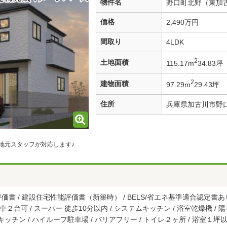
物件名
野口町北野（東加古
価格
2,490万円
間取り
4LDK
2
土地面積
115.17m
34.83坪
2
建物面積
97.29m
29.43坪
住所
兵庫県加古川市野
地元スタッフが対応します♪
書 / 建設住宅性能評価書（新築時） / BELS/省エネ基準適合認定書あり
駐車２台可 / スーパー 徒歩10分以内 / システムキッチン / 浴室乾燥機 /
キッチン / ハイルーフ駐車場 / バリアフリー / トイレ２ヶ所 / 浴室１坪以上 