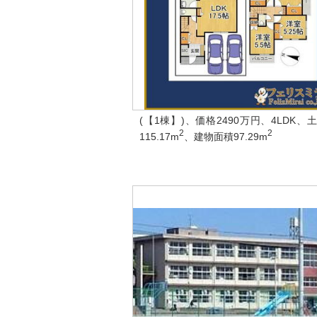
(【1棟】)、価格2490万円、4LDK、
2
2
115.17m
、建物面積97.29m