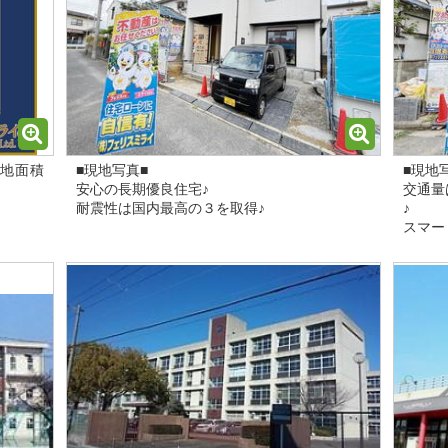
土地面積
■現地写真■
■現地
安心の長期優良住宅♪
交通量
耐震性は国内最高の３を取得♪
♪
スマー