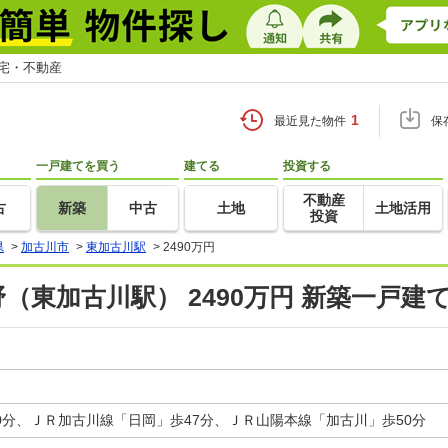
住宅・不動産
1
最近見た物件
保
一戸建てを買う
建てる
投資する
不動産
古
新築
中古
土地
土地活用
投資
県
>
加古川市
>
東加古川駅
>
2490万円
（東加古川駅） 2490万円 新築一戸建
0分、ＪＲ加古川線「日岡」歩47分、ＪＲ山陽本線「加古川」歩50分