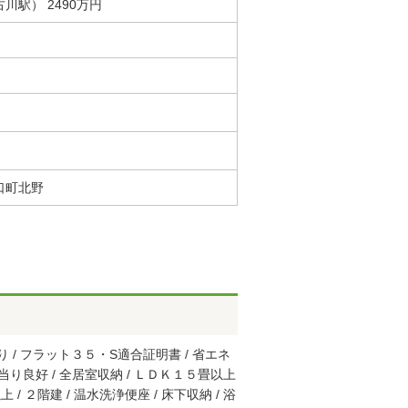
川駅） 2490万円
口町北野
 / フラット３５・S適合証明書 / 省エネ
 陽当り良好 / 全居室収納 / ＬＤＫ１５畳以上
/ ２階建 / 温水洗浄便座 / 床下収納 / 浴