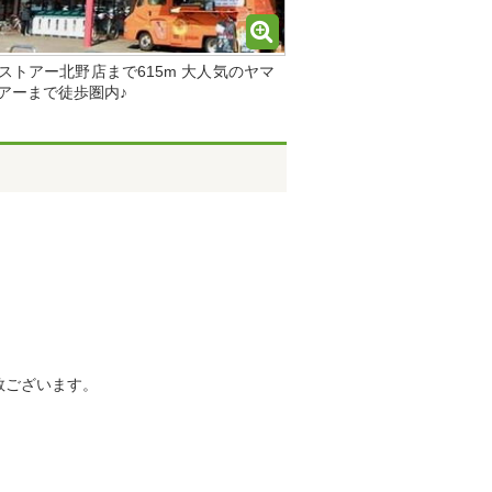
ストアー北野店まで615m 大人気のヤマ
アーまで徒歩圏内♪
数ございます。