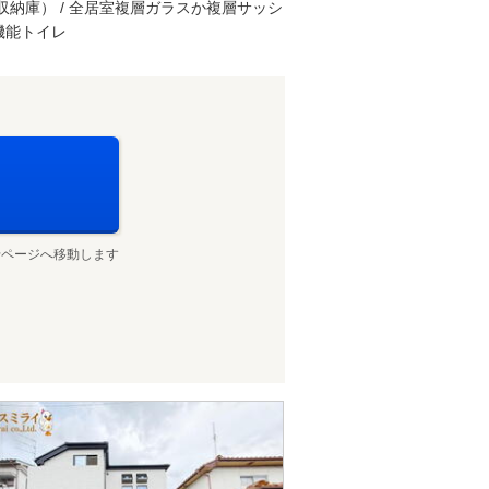
の収納庫） / 全居室複層ガラスか複層サッシ
高機能トイレ
せページへ移動します