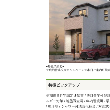
■外観予想図■
☆成約特典拡大キャンペーン☆本日ご案内可能♪
特徴ピックアップ
長期優良住宅認定通知書 / 設計住宅性能評価
ルギー対策 / 地盤調査済 / 年内引渡可 / 
/ 整形地 / シャワー付洗面化粧台 / 対面式