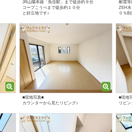
JR山陽本線「魚住駅」まで徒歩約９分
耐震等
コープこうべまで徒歩約１０分
ZEH
と好立地です♪
０％削
■現地写真■
■現地
カウンターから見たリビング♪
リビン