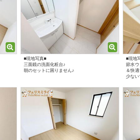
■現地写真■
■現地
三面鏡の洗面化粧台♪
節水ウ
朝のセットに困りません♪
＆快適
少ない