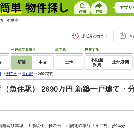
住宅・不動産
1
最近見た物件
保
一戸建てを買う
建てる
投資する
不動産
古
新築
中古
土地
土地活用
投資
県
>
明石市
>
魚住駅
>
2690万円
（魚住駅） 2690万円 新築一戸建て・
山陽電鉄本線「山陽魚住」歩22分、山陽電鉄本線「東二見」歩24分