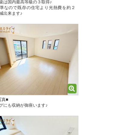
級は国内最高等級の３取得♪
水準なので既存の住宅より光熱費を約２
減出来ます♪
写真■
グにも収納が御座います♪