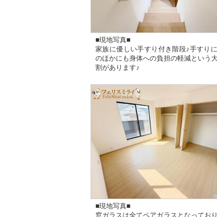
■現地写真■
家族に優しい手すり付き階段♪手すり
のほかにも身体への負担の軽減という
割があります♪
■現地写真■
窓ガラスは全てペアガラスとなってお