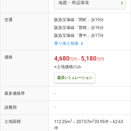
地図・周辺環境
交通
阪急宝塚線「岡町」歩10分
阪急宝塚線「曽根」歩16分
阪急宝塚線「豊中」歩17分
乗り換え検索
価格
4,680
5,180
万円～
万円
※土地価格のみ
返済シミュレーション
最多価格帯
-
諸費用
-
2
2
土地面積
112.25m
～207.07m
33.95坪～62.63
坪