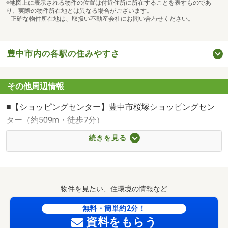
※地図上に表示される物件の位置は付近住所に所在することを表すものであ
り、実際の物件所在地とは異なる場合がございます。
正確な物件所在地は、取扱い不動産会社にお問い合わせください。
豊中市内の各駅の住みやすさ
その他周辺情報
■【ショッピングセンター】豊中市桜塚ショッピングセン
ター（約509m・徒歩7分）
■【スーパー】コープ桜塚（約443m・徒歩6分）
続きを見る
■【コンビニ】セブンイレブン豊中中桜塚2丁目店（約
440m・徒歩6分）
■【コンビニ】ファミリーマート豊中中桜塚店（約450m・
徒歩6分）
物件を見たい、住環境の情報など
■【ドラッグストア】ウエルシア豊中中桜塚店（約490m・
徒歩7分）
無料・簡単約2分！
資料をもらう
■【ドラッグストア】ココカラファイン岡町店（約764m・