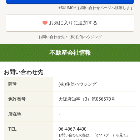
徒歩10分）
※SUUMOのお問い合わせページへ移動します
■【ホームセンター】エディオン豊中桜塚店（約561m・徒
歩8分）
お気に入りに追加する
■【ホームセンター】ホームセンターコーナン豊中夕日丘
店（約998m・徒歩13分）
お問い合わせ先
(株)住信ハウジング
■【高校・高専】大阪府立桜塚高校（約336m・徒歩5分）
■【中学校】豊中市立第三中学校（約1063m・徒歩14分）
不動産会社情報
■【小学校】豊中市立南桜塚小学校（約296m・徒歩4分）
■【小学校】豊中市立桜塚小学校（約837m・徒歩11分）
お問い合わせ先
■【幼稚園・保育園】豊中幼稚園（約261m・徒歩4分）
■【幼稚園・保育園】中桜塚ひだまり保育園（約299m・徒
商号
(株)住信ハウジング
歩4分）
■【病院】医療法人真正会真正会病院（約588m・徒歩8
免許番号
大阪府知事（3）第056578号
分）
■【郵便局】豊中桜塚郵便局（約424m・徒歩6分）
所在地
-
■【役所】豊中市役所（約305m・徒歩4分）
■【図書館】豊中市立岡町図書館（約826m・徒歩11分）
TEL
06-4867-4400
お問い合わせの際は、「goo（グー）を見て」
■【銀行】大阪厚生信用金庫豊中支店（約359m・徒歩5