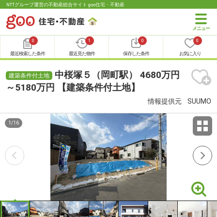
NTTグループ運営の不動産総合サイト goo住宅・不動産
0
1
0
0
最近検索した条件
最近見た物件
保存した条件
お気に入り
中桜塚５（岡町駅） 4680万円
建築条件付土地
～5180万円 【建築条件付土地】
情報提供元
SUUMO
1
/
16