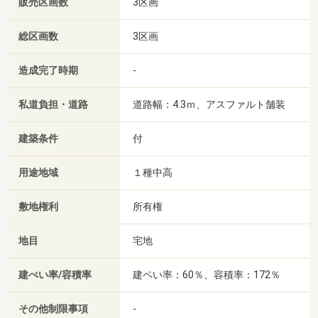
販売区画数
3区画
総区画数
3区画
造成完了時期
-
私道負担・道路
道路幅：4.3ｍ、アスファルト舗装
建築条件
付
用途地域
１種中高
敷地権利
所有権
地目
宅地
建ぺい率/容積率
建ペい率：60％、容積率：172％
その他制限事項
-