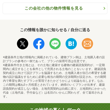
この会社の他の物件情報を見る
この情報を誰かに知らせる / 自分に送る
※建築条件土地の情報内に掲載されている、建物プラン例は、土地購入者の設
計プランの参考の一例であって、プランの採用可否は任意です。
※建築条件付き土地とは、その土地に建築する建物の建築請負契約が、一定期
間内に成立することを条件として売買される土地のことをいいます。建築請負
契約成立に向けて設計プランを協議するため、土地購入者が自己の希望する建
物の設計協議をするために必要な相当の期間の交渉期間が設定され、その期間
内で希望を満たすプランが実現できたかどうかにより結論を出します。なお、
この期間は概ね3ヶ月程度とされています。納得のいくプランが出来ず、建築
請負契約が成立しない場合、土地売買契約は白紙に戻り、土地契約にかかった
代金（土地代金、手付金など）は名目のいかんに関わらず、全て返却されま
す。