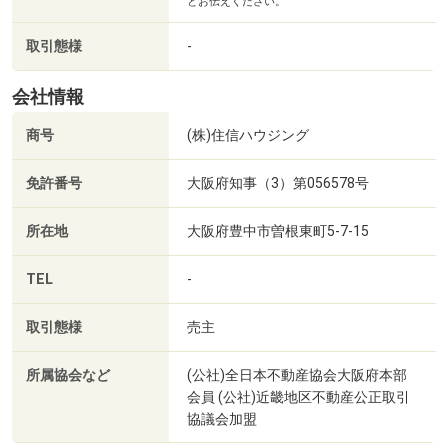
とお伝えください。
分）
■【警察署・交番】大阪府豊中警察署（約568m・徒歩8
取引態様
-
分）
■【公園】大門公園（約637m・徒歩8分）
会社情報
■【公園】大曽公園（約1037m・徒歩13分）
商号
(株)住信ハウジング
免許番号
大阪府知事（3）第056578号
所在地
大阪府豊中市曽根東町5-7-15
TEL
-
取引態様
売主
所属協会など
(公社)全日本不動産協会大阪府本部
会員 (公社)近畿地区不動産公正取引
協議会加盟