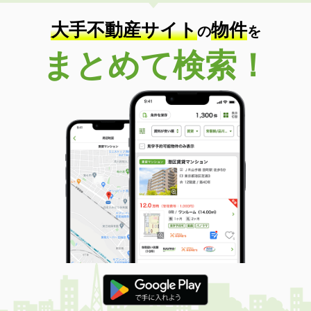
大手不動産サイト
物件
の
を
まとめて検索！