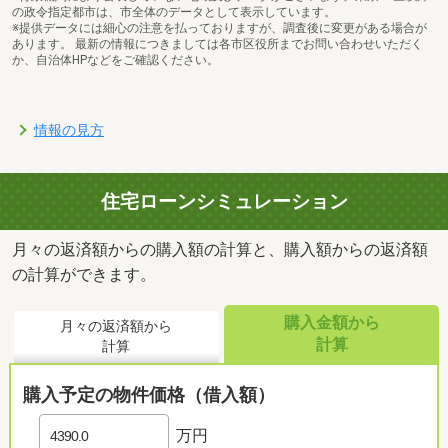
イオンタウン有松まで928m
の政令指定都市は、市全体のデータとして表示しています。
※提供データには細心の注意を払っておりますが、調査後に変更がある場合が
あります。 最新の情報につきましては各市区役所までお問い合わせいただく
か、自治体HPなどをご確認ください。
情報の見方
住宅ローンシミュレーション
月々の返済額からの購入額の計算と、購入額からの返済額
の計算ができます。
購入金額から
月々の返済額から
計算
計算
ドラッグユタカ緑境松店まで509m
購入予定の物件価格（借入額）
万円