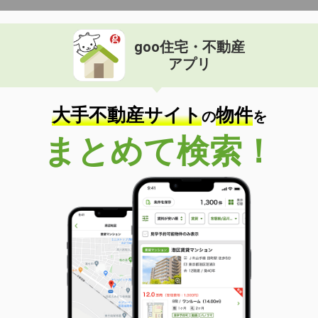
goo住宅・不動産
アプリ
大手不動産サイト
物件
の
を
まとめて検索！