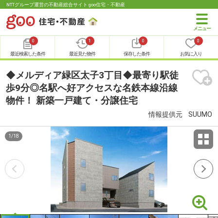
NTTグループ運営の不動産総合サイト goo住宅・不動産
0
1
0
0
最近検索した条件
最近見た物件
保存した条件
お気に入り
◆メルディア緑区太子3丁目◆最寄り駅徒
歩9分◎名駅へ好アクセスな名鉄本線沿線
物件！ 新築一戸建て・分譲住宅
情報提供元
SUUMO
1
/
18