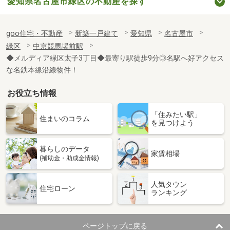
愛知県名古屋市緑区の不動産を探す
goo住宅・不動産
新築一戸建て
愛知県
名古屋市
緑区
中京競馬場前駅
◆メルディア緑区太子3丁目◆最寄り駅徒歩9分◎名駅へ好アクセス
な名鉄本線沿線物件！
お役立ち情報
「住みたい駅」
住まいのコラム
を見つけよう
暮らしのデータ
家賃相場
(補助金・助成金情報)
人気タウン
住宅ローン
ランキング
ページトップに戻る