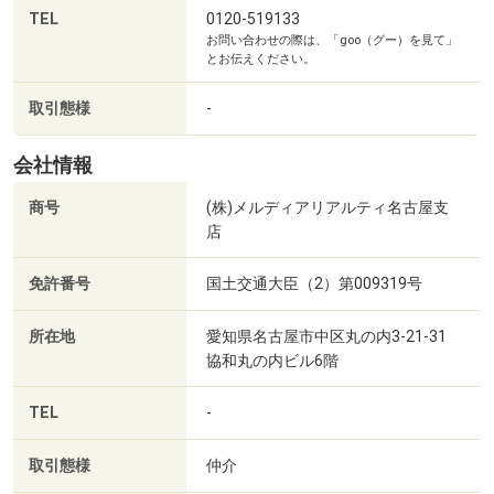
TEL
0120-519133
通話でのお打合せも実施しております♪
お問い合わせの際は、「goo（グー）を見て」
物件の詳細説明、資金計画、物件探しの注意点など、現地
とお伝えください。
見学時と同様のご対応をさせていただきます。
取引態様
-
忙しくて時間が取れない方や物件選びで迷われている方に
は、オンライン相談もオススメです！
会社情報
ぜひ一度、メール(資料請求ボタン)、またはお電話にてお
商号
(株)メルディアリアルティ名古屋支
問い合わせください♪
店
免許番号
国土交通大臣（2）第009319号
東丘公園まで272m
所在地
愛知県名古屋市中区丸の内3-21-31
協和丸の内ビル6階
TEL
-
取引態様
仲介