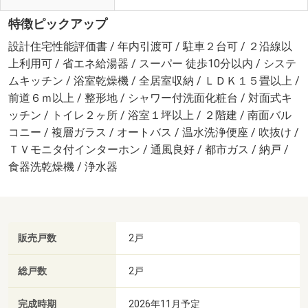
特徴ピックアップ
設計住宅性能評価書 / 年内引渡可 / 駐車２台可 / ２沿線以
上利用可 / 省エネ給湯器 / スーパー 徒歩10分以内 / システ
ムキッチン / 浴室乾燥機 / 全居室収納 / ＬＤＫ１５畳以上 /
前道６ｍ以上 / 整形地 / シャワー付洗面化粧台 / 対面式キ
ッチン / トイレ２ヶ所 / 浴室１坪以上 / ２階建 / 南面バル
コニー / 複層ガラス / オートバス / 温水洗浄便座 / 吹抜け /
ＴＶモニタ付インターホン / 通風良好 / 都市ガス / 納戸 /
食器洗乾燥機 / 浄水器
販売戸数
2戸
総戸数
2戸
完成時期
2026年11月予定