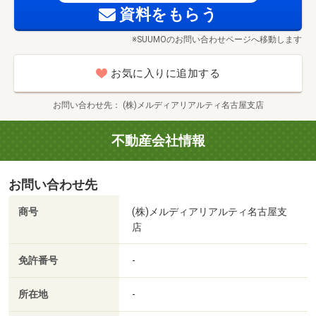
資料をもらう
■資金計画のご相談(30分～)
大将ケ根南公園まで243m
■会社の強みのご紹介(30分～)
※SUUMOのお問い合わせページへ移動します
平日もお客様のご都合に合わせて、ご案内出来ますのでお
お気に入りに追加する
気軽にお問い合わせ下さい。
詳しい資料やパンフレットもご用意しております。
お問い合わせ先
(株)メルディアリアルティ名古屋支店
当物件以外にも、お客様のお探しの物件の条件をお伝えい
不動産会社情報
ただければ条件に合った物件をお探し致します！
お気軽にお問い合わせください！
お問い合わせ先
＊＊＊＊＊＊＊＊＊＊＊＊＊＊＊＊＊＊＊＊＊＊＊＊
商号
(株)メルディアリアルティ名古屋支
店
＼ご自宅から気軽に「オンライン相談」も承ります／
免許番号
-
太子公園まで287m
「出掛けるのは心配」
所在地
-
「小さな子供がいるので外に出られない」
など、様々な事情で外出が難しいお客様には、オンライン