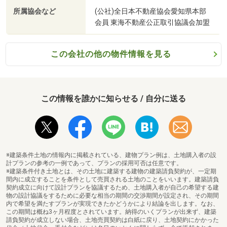
所属協会など
(公社)全日本不動産協会愛知県本部
会員 東海不動産公正取引協議会加盟
この会社の他の物件情報を見る
この情報を誰かに知らせる / 自分に送る
名古屋市立太子小学校まで304m
※建築条件土地の情報内に掲載されている、建物プラン例は、土地購入者の設
計プランの参考の一例であって、プランの採用可否は任意です。
※建築条件付き土地とは、その土地に建築する建物の建築請負契約が、一定期
間内に成立することを条件として売買される土地のことをいいます。建築請負
契約成立に向けて設計プランを協議するため、土地購入者が自己の希望する建
物の設計協議をするために必要な相当の期間の交渉期間が設定され、その期間
内で希望を満たすプランが実現できたかどうかにより結論を出します。なお、
この期間は概ね3ヶ月程度とされています。納得のいくプランが出来ず、建築
請負契約が成立しない場合、土地売買契約は白紙に戻り、土地契約にかかった