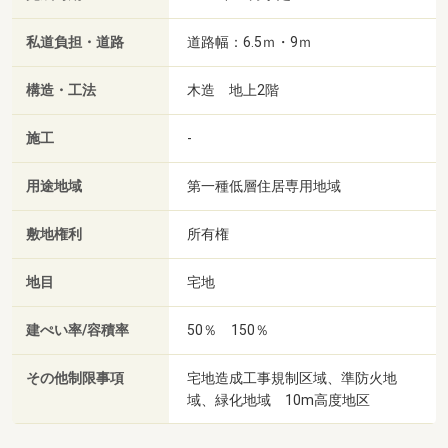
私道負担・道路
道路幅：6.5ｍ・9ｍ
構造・工法
木造 地上2階
施工
-
用途地域
第一種低層住居専用地域
敷地権利
所有権
地目
宅地
建ぺい率/容積率
50％ 150％
その他制限事項
宅地造成工事規制区域、準防火地
域、緑化地域 10m高度地区