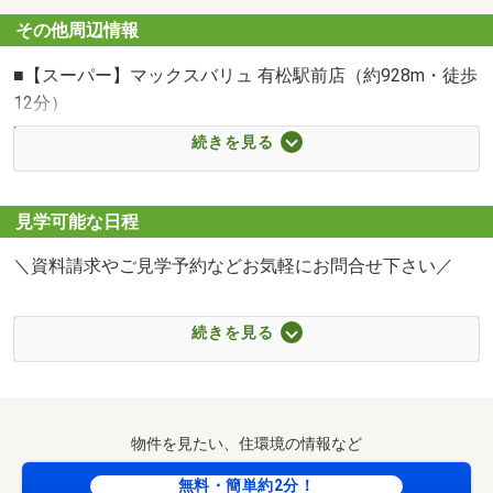
その他周辺情報
■【スーパー】マックスバリュ 有松駅前店（約928m・徒歩
12分）
■【スーパー】フェルナ姥子山店（約800m・徒歩10分）
フェルナ姥子山店まで800m
続きを見る
■【公園】大将ケ根南公園（約243m・徒歩4分）
■【公園】太子公園（約287m・徒歩4分）
■【公園】東丘公園（約272m・徒歩4分）
見学可能な日程
■【小学校】名古屋市立太子小学校（約304m・徒歩4分）
＼資料請求やご見学予約などお気軽にお問合せ下さい／
■【中学校】名古屋市立東陵中学校（約1440m・徒歩18
分）
お客様のご都合に合わせて、
■【ショッピングセンター】イオンタウン有松（約928m・
続きを見る
「知りたい情報だけ」という
徒歩12分）
短時間のご案内も可能です。
■【ドラッグストア】ドラッグユタカ緑境松店（約509m・
徒歩7分）
おおよその所要時間や内容は、下記をご参考下さい。
物件を見たい、住環境の情報など
■現地/物件見学(30分～)
■ご希望条件のご相談(30分～)
無料・簡単約2分！