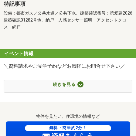
特記事項
設備：都市ガス／公共水道／公共下水、建築確認番号：第愛建2026
建築確認01282号他、納戸 人感センサー照明 アクセントクロ
ス 網戸
イベント情報
＼資料請求やご見学予約などお気軽にお問合せ下さい／
お客様のご都合に合わせて、
続きを見る
「知りたい情報だけ」という
短時間のご案内も可能です。
おおよその所要時間や内容は、下記をご参考下さい。
物件を見たい、住環境の情報など
■現地/物件見学(30分～)
■ご希望条件のご相談(30分～)
無料・簡単約2分！
■資金計画のご相談(30分～)