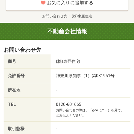
分）
お気に入りに追加する
・毎月の返済額はいくらになるの？
■【ドラッグストア】スギ薬局相模原星が丘店（約712m・
・変動金利？固定金利？
徒歩9分）
お問い合わせ先
(株)東亜住宅
・無理のない返済計画を立てたい！
■【高校・高専】私立自然学園高校相模原キャンパス（約
・自分はいくら借り入れができるのか？
66m・徒歩1分）
不動産会社情報
◆無料相談会の所要時間：約３０分～
■【高校・高専】神奈川県立相模原高校（約1340m・徒歩
17分）
お問い合わせ先
○●○こんなお悩みありませんか？○●○
■【高校・高専】神奈川県立上溝高校（約1278m・徒歩16
・何から始めて良いのかわからない。
分）
商号
(株)東亜住宅
・トータル費用はいくらかかるのか。
■【幼稚園・保育園】ふじ乳児保育園分園ふじ（約357m・
・実際の家の大きさを見てみたい。
徒歩5分）
免許番号
神奈川県知事（1）第031951号
・新築のイメージが湧かない・・・。
■【幼稚園・保育園】ふじ乳児保育園（約395m・徒歩5
などなど、まずはお気軽にご相談ください。
分）
所在地
-
■【幼稚園・保育園】認定こども園星が丘幼稚園（約
○●○お問い合わせについて○●○
756m・徒歩10分）
TEL
0120-601665
お問い合わせの際は、「goo（グー）を見て」
物件資料が欲しいという方はオレンジの
■【病院】医療法人社団明和会中村病院（約1127m・徒歩
とお伝えください。
「資料請求（無料）」ボタンをクリックしてください。
15分）
※ご予算、ご希望のエリア等お伝えいただけると
■【病院】医療法人社団葵会AOI湘北病院（約1751m・徒歩
取引態様
-