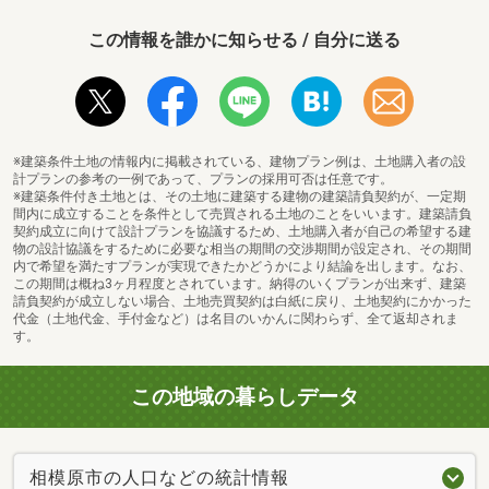
この情報を誰かに知らせる / 自分に送る
※建築条件土地の情報内に掲載されている、建物プラン例は、土地購入者の設
計プランの参考の一例であって、プランの採用可否は任意です。
※建築条件付き土地とは、その土地に建築する建物の建築請負契約が、一定期
間内に成立することを条件として売買される土地のことをいいます。建築請負
契約成立に向けて設計プランを協議するため、土地購入者が自己の希望する建
物の設計協議をするために必要な相当の期間の交渉期間が設定され、その期間
内で希望を満たすプランが実現できたかどうかにより結論を出します。なお、
この期間は概ね3ヶ月程度とされています。納得のいくプランが出来ず、建築
請負契約が成立しない場合、土地売買契約は白紙に戻り、土地契約にかかった
代金（土地代金、手付金など）は名目のいかんに関わらず、全て返却されま
す。
この地域の暮らしデータ
相模原市の人口などの統計情報