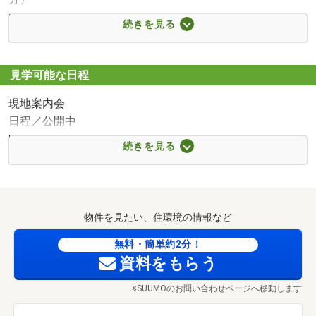
■【中学校】相模原市立上溝中学校（約341m・徒歩5分）
続きを見る
■【ショッピングセンター】ファッションセンターしまむ
ら星が丘店（約431m・徒歩6分）
■【ショッピングセンター】ワークマンプラス相模原上溝
見学可能な日程
店（約964m・徒歩13分）
現地案内会
■【スーパー】業務スーパー相模原店（約150m・徒歩2
日程／公開中
分）
時間／9:00～18:00
■【スーパー】ダイエー上溝店（約594m・徒歩8分）
続きを見る
※不在にしている事も有りますので事前にご予約を頂けま
■【スーパー】オーケー相模原店（約1166m・徒歩15分）
すと助かります
■【コンビニ】ローソン相模原星が丘四丁目店（約356m・
○●○来店・見学予約キャンペーン実施中○●○
徒歩5分）
◆ご相談、ご見学の所要時間：約30分～
■【コンビニ】ニューデイズ上溝（約474m・徒歩6分）
物件を見たい、住環境の情報など
■【コンビニ】セブンイレブン相模原陽光台2丁目店（約
○●○住宅ローン無料相談会キャンペーン 実施中○●○
無料・簡単約2分！
799m・徒歩10分）
資料をもらう
住宅ローンアドバイザーによる、最適な提携銀行の
■【ドラッグストア】ウエルシア相模原星ヶ丘店（約
ご紹介、無理のない資金計画のご提案、変動金利・
42m・徒歩1分）
※SUUMOのお問い合わせページへ移動します
固定金利の違い、特性など、しっかりとご説明させて頂き
■【ドラッグストア】スギ薬局陽光台店（約701m・徒歩9
ます。