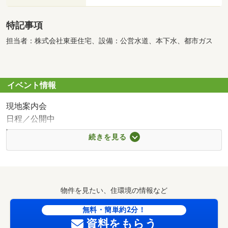
特記事項
担当者：株式会社東亜住宅、設備：公営水道、本下水、都市ガス
イベント情報
現地案内会
日程／公開中
時間／9:00～18:00
続きを見る
※不在にしている事も有りますので事前にご予約を頂けま
すと助かります
○●○来店・見学予約キャンペーン実施中○●○
◆ご相談、ご見学の所要時間：約30分～
物件を見たい、住環境の情報など
○●○住宅ローン無料相談会キャンペーン 実施中○●○
無料・簡単約2分！
住宅ローンアドバイザーによる、最適な提携銀行の
資料をもらう