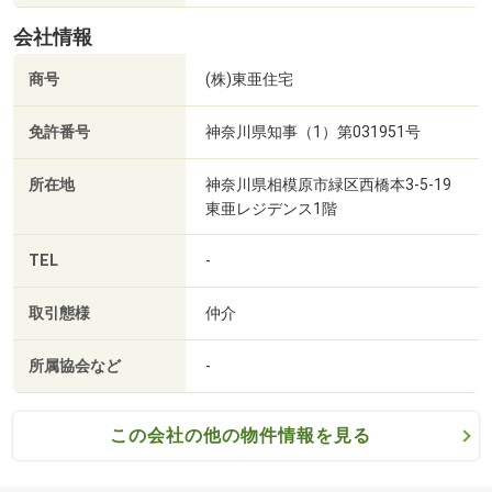
問合せ物件以外もご提案できます。
22分）
■【郵便局】上溝郵便局（約572m・徒歩8分）
会社情報
※スマートフォンご利用の方は青い電話マークを
■【郵便局】相模原千代田郵便局（約997m・徒歩13分）
商号
(株)東亜住宅
クリックしてください。
■【郵便局】相模原横山郵便局（約1354m・徒歩17分）
■【銀行】きらぼし銀行上溝支店（約384m・徒歩5分）
免許番号
神奈川県知事（1）第031951号
■【銀行】横浜銀行上溝支店（約467m・徒歩6分）
■【銀行】平塚信用金庫相模原中央支店（約868m・徒歩11
所在地
神奈川県相模原市緑区西橋本3-5-19
分）
東亜レジデンス1階
■【公園】千代田緑道（約1229m・徒歩16分）
TEL
-
取引態様
仲介
所属協会など
-
この会社の他の物件情報を見る