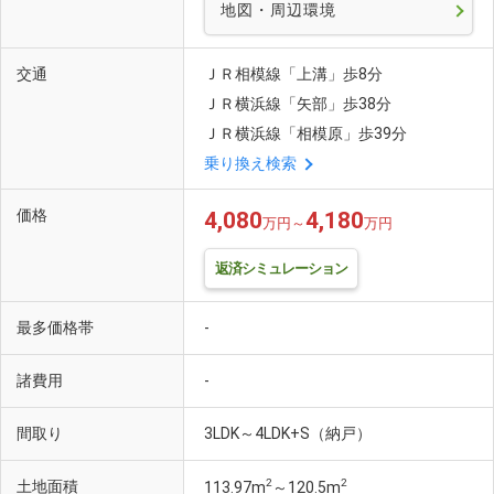
地図・周辺環境
交通
ＪＲ相模線「上溝」歩8分
ＪＲ横浜線「矢部」歩38分
ＪＲ横浜線「相模原」歩39分
乗り換え検索
価格
4,080
4,180
万円～
万円
返済シミュレーション
最多価格帯
-
諸費用
-
間取り
3LDK～4LDK+S（納戸）
2
2
土地面積
113.97m
～120.5m