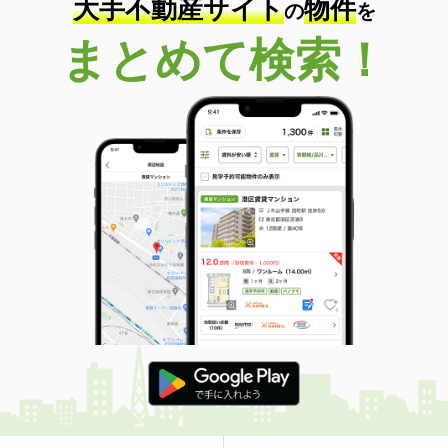
大手不動産サイト
物件
の
を
まとめて検索！