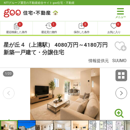
NTTグループ運営の不動産総合サイト goo住宅・不動産
0
1
0
0
最近検索した条件
最近見た物件
保存した条件
お気に入り
星が丘４（上溝駅） 4080万円～4180万円
新築一戸建て・分譲住宅
情報提供元
SUUMO
1
/
20