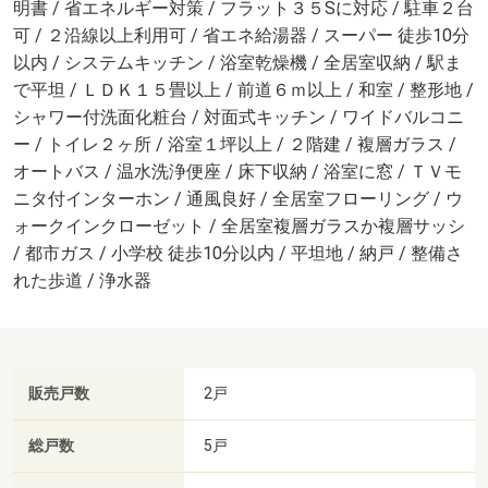
明書 / 省エネルギー対策 / フラット３５Sに対応 / 駐車２台
可 / ２沿線以上利用可 / 省エネ給湯器 / スーパー 徒歩10分
以内 / システムキッチン / 浴室乾燥機 / 全居室収納 / 駅ま
で平坦 / ＬＤＫ１５畳以上 / 前道６ｍ以上 / 和室 / 整形地 /
シャワー付洗面化粧台 / 対面式キッチン / ワイドバルコニ
ー / トイレ２ヶ所 / 浴室１坪以上 / ２階建 / 複層ガラス /
オートバス / 温水洗浄便座 / 床下収納 / 浴室に窓 / ＴＶモ
ニタ付インターホン / 通風良好 / 全居室フローリング / ウ
ォークインクローゼット / 全居室複層ガラスか複層サッシ
/ 都市ガス / 小学校 徒歩10分以内 / 平坦地 / 納戸 / 整備さ
れた歩道 / 浄水器
販売戸数
2戸
総戸数
5戸