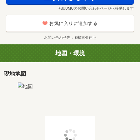
ご紹介、無理のない資金計画のご提案、変動金利・
※SUUMOのお問い合わせページへ移動します
固定金利の違い、特性など、しっかりとご説明させて頂き
ます。
お気に入りに追加する
・毎月の返済額はいくらになるの？
・変動金利？固定金利？
お問い合わせ先
(株)東亜住宅
・無理のない返済計画を立てたい！
・自分はいくら借り入れができるのか？
地図・環境
◆無料相談会の所要時間：約３０分～
○●○こんなお悩みありませんか？○●○
現地地図
・何から始めて良いのかわからない。
・トータル費用はいくらかかるのか。
・実際の家の大きさを見てみたい。
・新築のイメージが湧かない・・・。
などなど、まずはお気軽にご相談ください。
○●○お問い合わせについて○●○
物件資料が欲しいという方はオレンジの