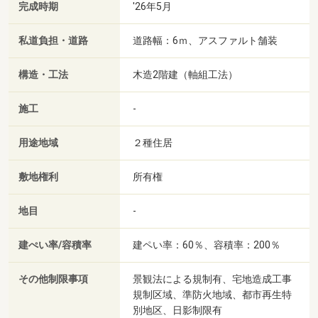
完成時期
'26年5月
私道負担・道路
道路幅：6ｍ、アスファルト舗装
構造・工法
木造2階建（軸組工法）
施工
-
用途地域
２種住居
敷地権利
所有権
地目
-
建ぺい率/容積率
建ペい率：60％、容積率：200％
その他制限事項
景観法による規制有、宅地造成工事
規制区域、準防火地域、都市再生特
別地区、日影制限有