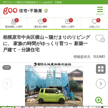
NTTグループ運営の不動産総合サイト goo住宅・不動産
0
1
0
0
最近検索した条件
最近見た物件
保存した条件
お気に入り
相模原市中央区横山～陽だまりのリビング
に、 家族の時間がゆっくり育つ～ 新築一
戸建て・分譲住宅
情報提供元
SUUMO
1
/
21