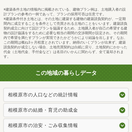
※建築条件土地の情報内に掲載されている、建物プラン例は、土地購入者の設
計プランの参考の一例であって、プランの採用可否は任意です。
徳寿会相模原中央病院まで1423m 診療科目：内科、呼吸器内科、循環器内科、外科、整形外科、形成外科、脳神経外科、皮膚科、泌尿器科、肛門外科、リハビリテーション科 など（相模原市HPより/2024年9月現在）
※建築条件付き土地とは、その土地に建築する建物の建築請負契約が、一定期
間内に成立することを条件として売買される土地のことをいいます。建築請負
契約成立に向けて設計プランを協議するため、土地購入者が自己の希望する建
物の設計協議をするために必要な相当の期間の交渉期間が設定され、その期間
内で希望を満たすプランが実現できたかどうかにより結論を出します。なお、
この期間は概ね3ヶ月程度とされています。納得のいくプランが出来ず、建築
請負契約が成立しない場合、土地売買契約は白紙に戻り、土地契約にかかった
代金（土地代金、手付金など）は名目のいかんに関わらず、全て返却されま
す。
この地域の暮らしデータ
相模原市の人口などの統計情報
相模原市の結婚・育児の助成金
相模原市の治安・ごみ収集情報