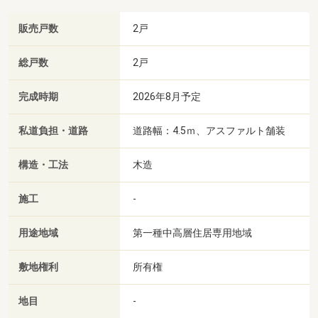
販売戸数
2戸
総戸数
2戸
完成時期
2026年8月予定
私道負担・道路
道路幅：4.5ｍ、アスファルト舗装
構造・工法
木造
施工
-
用途地域
第一種中高層住居専用地域
敷地権利
所有権
地目
-