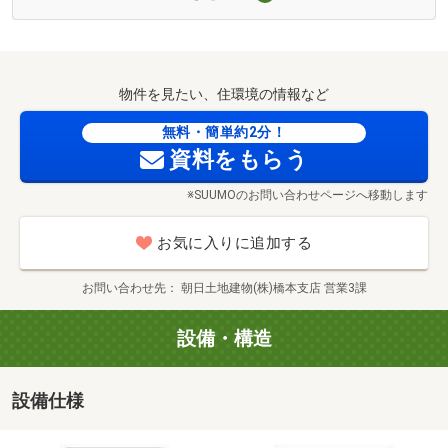
☆ファイナンシャルプランナーによるライフプラン相談会
274m・徒歩4分）
実施中！☆
■【ホームセンター】ノジマ相模原本店（約732m・徒歩10
※予約制となりますので、お問い合わせの際にお申しつけ
分）
くださいませ。
■【病院】医療法人社団葵会AOI湘北病院（約1010m・徒歩
物件を見たい、住環境の情報など
13分）
♪貴重なお時間の中で、ご希望の情報をご案内します
無料・簡単約2分！
■【病院】徳寿会相模原中央病院（約1423m・徒歩18分）
資料をもらう
お客様のご都合に合わせて、
■【コンビニ】セブンイレブン横山店（約433m・徒歩6
相模原市立清新中学校まで1107m 教育目標：心豊かな人 共に学ぶ人 進んで活動する人（公式HPより）
「これから販売される物件だけ」
分）
※SUUMOのお問い合わせページへ移動します
「知りたい情報だけ」という
■【コンビニ】セブンイレブン相模原横山台1丁目店（約
短時間のご案内も可能です！
648m・徒歩9分）
お気に入りに追加する
■【コンビニ】ローソン相模原小町通店（約677m・徒歩9
おおよその所要時間や内容は、下記をご参考に下さい
分）
お問い合わせ先
朝日土地建物(株)橋本支店 営業3課
◆現地/物件見学（３０分～）
■【ドラッグストア】ドラッグセイムス相模原店（約
◆ご希望条件の相談（３０分～）
722m・徒歩10分）
設備・構造
◆資金計画、ローン相談（３０分～）
■【ドラッグストア】スギ薬局相模原星が丘店（約903m・
◆住替え、ご売却の相談（３０分～）
徒歩12分）
設備仕様
■【幼稚園・保育園】認定こども園すこやか（約127m・徒
ご自宅へお迎え・最寄り駅等でお待ち合わせなど、
歩2分）