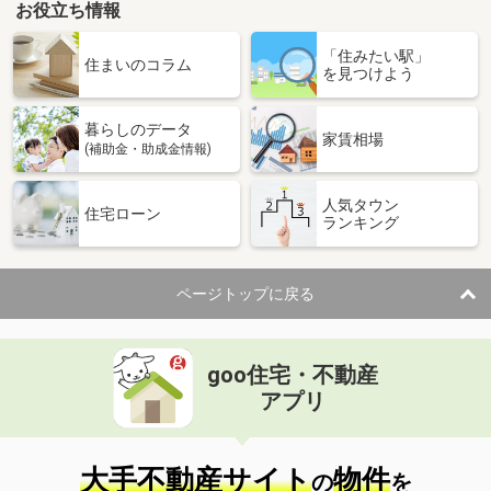
お役立ち情報
「住みたい駅」
住まいのコラム
を見つけよう
暮らしのデータ
家賃相場
(補助金・助成金情報)
人気タウン
住宅ローン
ランキング
ページトップに戻る
goo住宅・不動産
アプリ
大手不動産サイト
物件
の
を