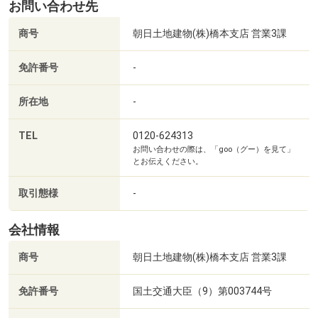
お問い合わせ先
商号
朝日土地建物(株)橋本支店 営業3課
免許番号
-
所在地
-
TEL
0120-624313
お問い合わせの際は、「goo（グー）を見て」
とお伝えください。
ノジマ相模原本店まで732m メーカー派遣の販売員がいない、コンサルティングセールスを接客方針とする家電量販店です。営業時間は10時～20時です。（2025年9月現在）無料の駐車場があります。
取引態様
-
会社情報
商号
朝日土地建物(株)橋本支店 営業3課
免許番号
国土交通大臣（9）第003744号