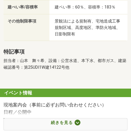
建ぺい率/容積率
建ペい率：60％、容積率：183％
その他制限事項
景観法による規制有、宅地造成工事
規制区域、高度地区、準防火地域、
日影制限有
特記事項
担当者：山本 舞々希、設備：公営水道、本下水、都市ガス、建築
確認番号：第25UDI1W建14122号他
イベント情報
現地案内会（事前に必ずお問い合わせください）
日程／公開中
時間／9:30～19:30
続きを見る
☆ファイナンシャルプランナーによるライフプラン相談会