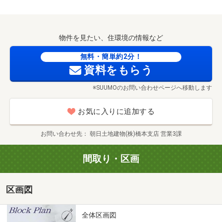
実施中！☆
※予約制となりますので、お問い合わせの際にお申しつけ
くださいませ。
物件を見たい、住環境の情報など
♪貴重なお時間の中で、ご希望の情報をご案内します
無料・簡単約2分！
お客様のご都合に合わせて、
資料をもらう
「これから販売される物件だけ」
※SUUMOのお問い合わせページへ移動します
「知りたい情報だけ」という
短時間のご案内も可能です！
お気に入りに追加する
おおよその所要時間や内容は、下記をご参考に下さい
お問い合わせ先
朝日土地建物(株)橋本支店 営業3課
◆現地/物件見学（３０分～）
◆ご希望条件の相談（３０分～）
間取り・区画
◆資金計画、ローン相談（３０分～）
◆住替え、ご売却の相談（３０分～）
区画図
ご自宅へお迎え・最寄り駅等でお待ち合わせなど、
お気軽にご相談ください。
全体区画図