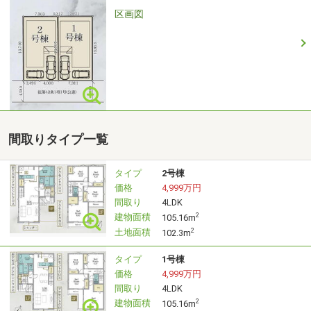
周辺環境、お客様の希望に合わせた物件も
区画図
ご案内をいたします。
■ご予約方法
事前に鍵の手配が必要な場合がありますので、
お早目にご連絡をいただけると、
間取りタイプ一覧
ご案内がスムーズです。
タイプ
2号棟
■その他、各種ご相談もお気軽にどうぞ！
価格
4,999万円
・現在、お車などの借り入れがあるけど平気？
間取り
4LDK
・現在、住宅ローンを組んでるけど借り換えは？
建物面積
2
105.16m
土地面積
2
・親子でローンって組めるの？
102.3m
タイプ
1号棟
◎住宅ローンのご相談
価格
4,999万円
・繰り上げ返済は「いつ」、「どのくらい」が効果
間取り
4LDK
的？
建物面積
2
105.16m