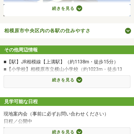
続きを見る
相模原市中央区内の各駅の住みやすさ
その他周辺情報
■【駅】JR相模線【上溝駅】（約1138m・徒歩15分）
■【小学校】相模原市立横山小学校（約1023m・徒歩13
分）
相模原市立横山小学校まで1023m 教育目標：豊かな 心をもち たくましく 生きる子ども（公式HPより）
続きを見る
■【中学校】相模原市立清新中学校（約1107m・徒歩14
分）
■【スーパー】そうてつローゼン横山台店（約367m・徒歩
見学可能な日程
5分）
現地案内会（事前に必ずお問い合わせください）
■【スーパー】業務スーパー相模原店（約739m・徒歩10
日程／公開中
分）
時間／9:30～19:30
■【ドラッグストア】サンドラッグ相模原横山台店（約
続きを見る