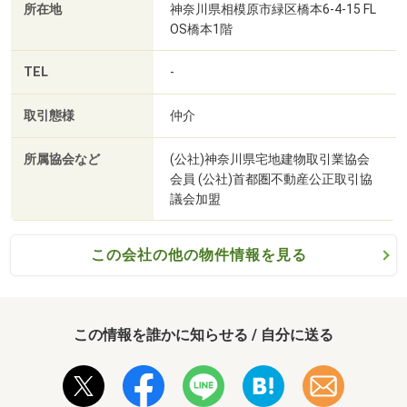
所在地
神奈川県相模原市緑区橋本6-4-15 FL
OS橋本1階
TEL
-
取引態様
仲介
医療法人社団葵会AOI湘北病院まで1010m 診療科目：内科、リハビリテーション科（相模原市HPより/2024年9月現在）
所属協会など
(公社)神奈川県宅地建物取引業協会
会員 (公社)首都圏不動産公正取引協
議会加盟
この会社の他の物件情報を見る
この情報を誰かに知らせる / 自分に送る