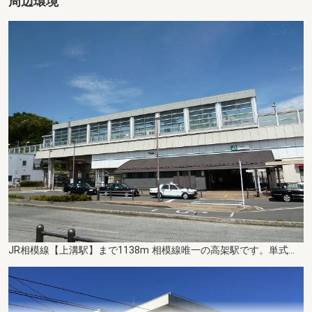
周辺環境
JR相模線【上溝駅】まで1138m 相模線唯一の高架駅です。単式ホーム1面1線の小さな駅ですが、バスターミナルがあり、JR横浜線相模原駅や淵野辺駅、小田急小田原線相模大野駅行などのバスが運行しています。