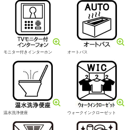
お気軽にご相談ください。
■【幼稚園・保育園】認定こども園よこやま幼稚園（約
周辺環境、お客様の希望に合わせた物件も
435m・徒歩6分）
ご案内をいたします。
■【郵便局】相模原横山郵便局（約403m・徒歩6分）
そうてつローゼン横山台店まで367m 営業時間は9時～21時です。（2026年7月現在）店舗の2階に駐車場があるので、雨の日のお買い物に便利です。スマホアプリを登録すると、ポイントが貯まったり、特売の情報を受け取れます。
■【郵便局】上溝郵便局（約1280m・徒歩16分）
■【銀行】平塚信用金庫相模原中央支店（約1007m・徒歩
13分）
■ご予約方法
■【銀行】山梨信用金庫相模原中央支店（約997m・徒歩13
モニター付きインターホン
オートバス
事前に鍵の手配が必要な場合がありますので、
分）
お早目にご連絡をいただけると、
■【銀行】きらぼし銀行上溝支店（約1073m・徒歩14分）
ご案内がスムーズです。
■その他、各種ご相談もお気軽にどうぞ！
・現在、お車などの借り入れがあるけど平気？
・現在、住宅ローンを組んでるけど借り換えは？
・親子でローンって組めるの？
温水洗浄便座
ウォークインクローゼット
◎住宅ローンのご相談
業務スーパー相模原店まで739m 営業時間は9時～21時です。（2026年6月現在）地下駐車場があります。肉や野菜、海外の珍しい食品、業務用の大容量品などがあります。特に冷凍食品の種類が豊富なので、まとめ買いに便利です。
・繰り上げ返済は「いつ」、「どのくらい」が効果