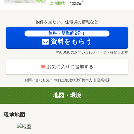
土地面積
2
102.3m
・金利や保険など、どこの銀行で借りるとお得なの？
・適切な借入額や、毎月の支払金額は？
物件を見たい、住環境の情報など
■キッズスペースもご用意しております☆
無料・簡単約2分！
弊社にはお子様が退屈しないよう、ＤＶＤ、
資料をもらう
おもちゃ、絵本、ぬりえなどキッズスペースも
充実させておりますので、ご安心下さい。
※SUUMOのお問い合わせページへ移動します
■お車の無料提携駐車場がございます。
お気に入りに追加する
詳しくは営業スタッフよりお伝えさせて頂きます。
お問い合わせ先
朝日土地建物(株)橋本支店 営業3課
■ご案内方法
地図・環境
ご自宅へお迎え・駅等でお待ち合わせなど、
お気軽にご相談ください。
現地地図