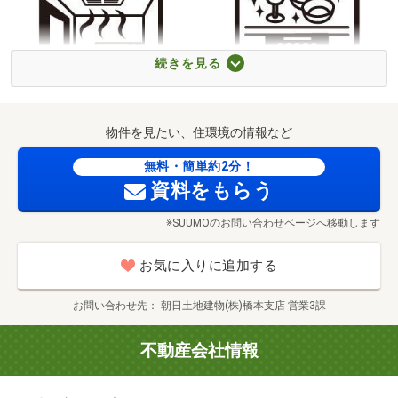
的？
・金利や保険など、どこの銀行で借りるとお得なの？
・適切な借入額や、毎月の支払金額は？
続きを見る
■キッズスペースもご用意しております☆
弊社にはお子様が退屈しないよう、ＤＶＤ、
浴室乾燥機付き暖房
食器洗浄乾燥機
物件を見たい、住環境の情報など
おもちゃ、絵本、ぬりえなどキッズスペースも
充実させておりますので、ご安心下さい。
無料・簡単約2分！
資料をもらう
■お車の無料提携駐車場がございます。
※SUUMOのお問い合わせページへ移動します
詳しくは営業スタッフよりお伝えさせて頂きます。
お気に入りに追加する
■ご案内方法
サンドラッグ相模原横山台店まで274m 日用雑貨の品揃えが充実しているドラッグストアです。営業時間は9時30分～20時です。（2025年7月現在）駐車場があります。
お問い合わせ先
朝日土地建物(株)橋本支店 営業3課
ご自宅へお迎え・駅等でお待ち合わせなど、
お気軽にご相談ください。
不動産会社情報