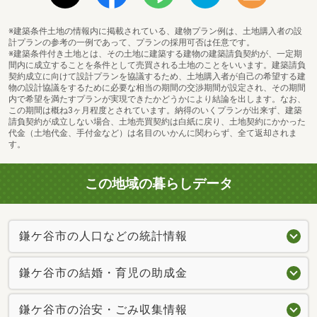
※建築条件土地の情報内に掲載されている、建物プラン例は、土地購入者の設
計プランの参考の一例であって、プランの採用可否は任意です。
※建築条件付き土地とは、その土地に建築する建物の建築請負契約が、一定期
間内に成立することを条件として売買される土地のことをいいます。建築請負
契約成立に向けて設計プランを協議するため、土地購入者が自己の希望する建
物の設計協議をするために必要な相当の期間の交渉期間が設定され、その期間
内で希望を満たすプランが実現できたかどうかにより結論を出します。なお、
この期間は概ね3ヶ月程度とされています。納得のいくプランが出来ず、建築
請負契約が成立しない場合、土地売買契約は白紙に戻り、土地契約にかかった
代金（土地代金、手付金など）は名目のいかんに関わらず、全て返却されま
す。
この地域の暮らしデータ
鎌ケ谷市の人口などの統計情報
鎌ケ谷市の結婚・育児の助成金
鎌ケ谷市の治安・ごみ収集情報