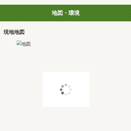
丁寧にご説明させていただきます。
地図・環境
■無料送迎お任せください
ご自宅や駅、ご指定いただいた場所に無料でお迎えに参り
ます。
現地地図
小さなお子様も乗れるようにチャイルドシートもご準備致
します。
問い合わせ時に「その他のご要望」からお知らせくださ
い。
■お子様がいるお客様へ
お子様が退屈しないように大型キッズスペースあり
赤ちゃんがいるご家族も安心なベビーベット
おむつ交換台には無料おむつや個室の授乳室も完備
ご案内時のチャイルドシートもご準備致します
おもちゃ・ＤＶＤ・ヒーローグッズ・ぬりえなど
ご用意してますので安心してご利用下さい♪