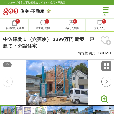
NTTグループ運営の不動産総合サイト goo住宅・不動産
0
1
0
0
最近検索した条件
最近見た物件
保存した条件
お気に入り
中佐津間１（六実駅） 3399万円 新築一戸
建て・分譲住宅
情報提供元
SUUMO
1
/
14