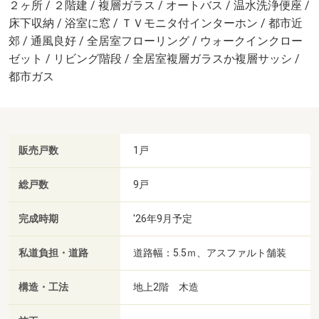
２ヶ所 / ２階建 / 複層ガラス / オートバス / 温水洗浄便座 /
床下収納 / 浴室に窓 / ＴＶモニタ付インターホン / 都市近
郊 / 通風良好 / 全居室フローリング / ウォークインクロー
ゼット / リビング階段 / 全居室複層ガラスか複層サッシ /
都市ガス
販売戸数
1戸
総戸数
9戸
完成時期
'26年9月予定
私道負担・道路
道路幅：5.5ｍ、アスファルト舗装
構造・工法
地上2階 木造