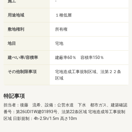
施工
-
用途地域
１種低層
敷地権利
所有権
地目
宅地
建ぺい率/容積率
建蔽率60％ 容積率150％
その他制限事項
宅地造成工事規制区域、法第２２条
区域
特記事項
担当者：後藤 流希、設備：公営水道 下水 都市ガス、建築確認
番号：第26UDI1W建01893号、法第22条区域 宅地造成等工事規制
区域 日影規制：4h-2.5h/1.5m 高さ10m