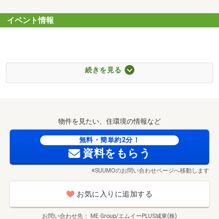
イベント情報
住宅ローンのご相談は銀行取引件数が充実の
続きを見る
エムイーＰＬＵＳ城東にお任せください。
成約数も多く「物件情報量」「住宅ローン金利優遇」に自
信があります。
お客様に最良なご提案をさせていただきます♪
物件を見たい、住環境の情報など
■住宅ローン相談
無料・簡単約2分！
転職して間もないけど…？
資料をもらう
頭金がゼロだけど大丈夫…？
※SUUMOのお問い合わせページへ移動します
無理をしない住宅ローンの組み方は？など
住宅ローンをこれからご検討いただくお客様や
お気に入りに追加する
不安があるお客様は多くの実績がある当社をお選びくださ
い。
お問い合わせ先
ME Group/エムイーPLUS城東(株)