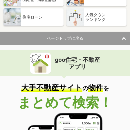
(補助金・助成金情報)
人気タウン
住宅ローン
ランキング
ページトップに戻る
goo住宅・不動産
アプリ
大手不動産サイト
物件
の
を
まとめて検索！