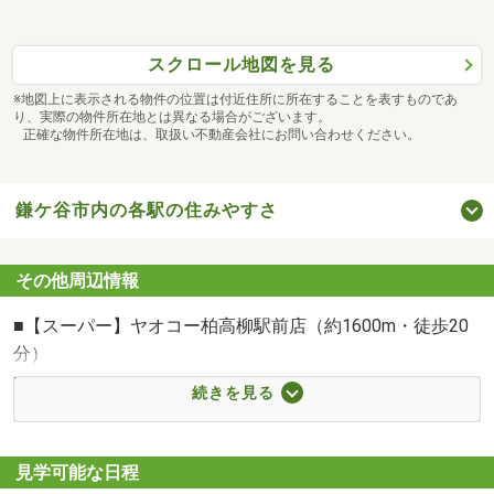
□選べるメニュー□
スクロール地図を見る
・現地/物件見学(1件１５分～)見学だけでもＯＫ
・資金計画・住宅ローン相談（約３０分～）
※地図上に表示される物件の位置は付近住所に所在することを表すものであ
り、実際の物件所在地とは異なる場合がございます。
・ご希望条件の相談（約３０分～）
正確な物件所在地は、取扱い不動産会社にお問い合わせください。
～～オンライン相談も実施中です～～
お客様に最適なお住まい探しのご提案をさせていただきま
鎌ケ谷市内の各駅の住みやすさ
す。
その他周辺情報
■お問い合わせ方法■
■【スーパー】ヤオコー柏高柳駅前店（約1600m・徒歩20
◇見学予約は青ボタン「電話で問い合わせ」かフリーダイ
分）
ヤル0120-444-989まで
■【スーパー】ジョイフーズ高柳店（約1500m・徒歩19
続きを見る
◇当日・明日以降でネットから見学希望のお客様は、赤ボ
分）
タン「見学予約（無料）」からどうぞ
■【スーパー】プラッツ五香（約2400m・徒歩30分）
◇資料請求のお客様はオレンジボタン「資料請求（無
■【コンビニ】セブン-イレブン 松戸六実駅前店（約
見学可能な日程
料）」からどうぞ
600m・徒歩8分）