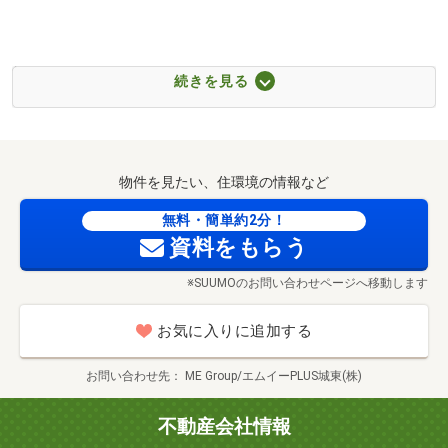
■【小学校】鎌ケ谷市立北部小学校（約1300m・徒歩17
分）
住宅ローンのご相談は銀行取引件数が充実の
■【中学校】鎌ケ谷市立第三中学校（約1900m・徒歩24
続きを見る
エムイーＰＬＵＳ城東にお任せください。
分）
成約数も多く「物件情報量」「住宅ローン金利優遇」に自
■【駅】東武鉄道「六実」駅（約720m・徒歩9分）
信があります。
■【幼稚園・保育園】粟野保育園（約1280m・徒歩16分）
お客様に最良なご提案をさせていただきます♪
■【病院】東邦鎌谷病院（約900m・徒歩12分）
物件を見たい、住環境の情報など
■【ショッピングセンター】ワークマンプラス沼南店（約
■住宅ローン相談
無料・簡単約2分！
941m・徒歩12分）
資料をもらう
転職して間もないけど…？
■【ショッピングセンター】サンキ高柳店（約1084m・徒
頭金がゼロだけど大丈夫…？
歩14分）
※SUUMOのお問い合わせページへ移動します
無理をしない住宅ローンの組み方は？など
■【ショッピングセンター】ファッションセンターしまむ
住宅ローンをこれからご検討いただくお客様や
ら六高台店（約1801m・徒歩23分）
お気に入りに追加する
不安があるお客様は多くの実績がある当社をお選びくださ
■【スーパー】業務スーパー松戸六高台店（約1348m・徒
い。
歩17分）
お問い合わせ先
ME Group/エムイーPLUS城東(株)
丁寧にご説明させていただきます。
■【スーパー】ジョイフーズ高柳店（約1442m・徒歩19
分）
不動産会社情報
■無料送迎お任せください
■【スーパー】ヤオコー柏高柳駅前店（約1579m・徒歩20