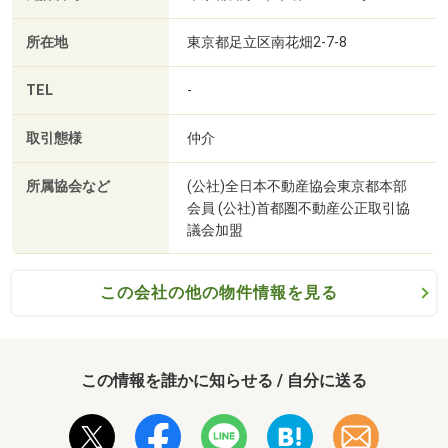
■【高校・高専】千葉県立松戸六実高校（約1126m・徒歩
・資金計画・住宅ローン相談（約３０分～）
15分）
所在地
東京都足立区南花畑2-7-8
・ご希望条件の相談（約３０分～）
■【高校・高専】千葉県立鎌ケ谷西高校（約2722m・徒歩
35分）
TEL
-
～～オンライン相談も実施中です～～
■【中学校】松戸市立六実中学校（約1076m・徒歩14分）
お客様に最適なお住まい探しのご提案をさせていただきま
■【中学校】柏市立高柳中学校（約1824m・徒歩23分）
取引態様
仲介
す。
■【中学校】鎌ケ谷市立第三中学校（約2049m・徒歩26
分）
所属協会など
(公社)全日本不動産協会東京都本部
■【小学校】鎌ケ谷市立北部小学校（約1185m・徒歩15
会員 (公社)首都圏不動産公正取引協
■お問い合わせ方法■
分）
議会加盟
◇見学予約は青ボタン「電話で問い合わせ」かフリーダイ
■【小学校】松戸市立六実小学校（約1246m・徒歩16分）
ヤル0120-444-989まで
この会社の他の物件情報を見る
◇当日・明日以降でネットから見学希望のお客様は、赤ボ
タン「見学予約（無料）」からどうぞ
◇資料請求のお客様はオレンジボタン「資料請求（無
料）」からどうぞ
この情報を誰かに知らせる / 自分に送る