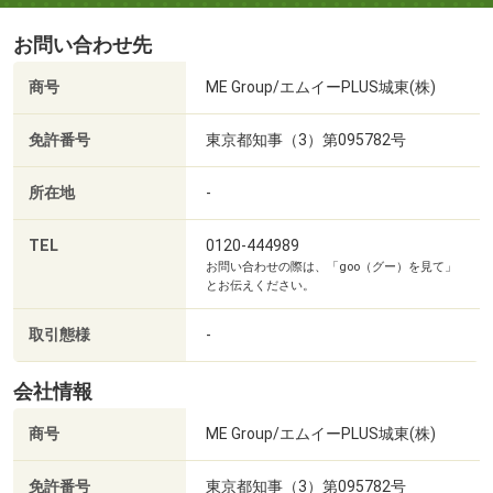
ご自宅や駅、ご指定いただいた場所に無料でお迎えに参り
分）
お問い合わせ先
ます。
■【コンビニ】セブンイレブン松戸六実駅前店（約707m・
小さなお子様も乗れるようにチャイルドシートもご準備致
徒歩9分）
商号
ME Group/エムイーPLUS城東(株)
します。
■【コンビニ】ローソン松戸六実駅前店（約739m・徒歩10
問い合わせ時に「その他のご要望」からお知らせくださ
分）
免許番号
東京都知事（3）第095782号
い。
■【コンビニ】セブンイレブン東邦鎌ケ谷病院前店（約
793m・徒歩10分）
所在地
-
■お子様がいるお客様へ
■【ドラッグストア】ウエルシア鎌ケ谷西佐津間店（約
お子様が退屈しないように大型キッズスペースあり
591m・徒歩8分）
TEL
0120-444989
お問い合わせの際は、「goo（グー）を見て」
赤ちゃんがいるご家族も安心なベビーベット
■【ドラッグストア】マツモトキヨシ松戸六実店（約
とお伝えください。
おむつ交換台には無料おむつや個室の授乳室も完備
859m・徒歩11分）
ご案内時のチャイルドシートもご準備致します
■【ドラッグストア】クリエイトエス・ディー松戸六高台
取引態様
-
おもちゃ・ＤＶＤ・ヒーローグッズ・ぬりえなど
店（約1381m・徒歩18分）
ご用意してますので安心してご利用下さい♪
■【ホームセンター】PCDEPOT鎌ヶ谷店（約1766m・徒歩
会社情報
23分）
商号
ME Group/エムイーPLUS城東(株)
■【高校・高専】千葉県立沼南高柳高校（約1264m・徒歩
□選べるメニュー□
16分）
免許番号
東京都知事（3）第095782号
・現地/物件見学(1件１５分～)見学だけでもＯＫ