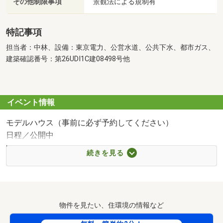
その他制限事項
景観法による規制有
特記事項
担当者：中林、設備：東京電力、公営水道、公共下水、都市ガス、
建築確認番号：第26UDI1C建08498号他
イベント情報
モデルハウス（事前に必ず予約してください）
日程／公開中
時間／9:00～18:00
続きを見る
（事前に必ず予約してください）
時間／09:00～18:00
～モデルハウス見学会開催中！～
日程／随時開催 ※火水定休
物件を見たい、住環境の情報など
時間／09：00～18：00 お車での来場可／塚田駅までの送
迎も致します♪