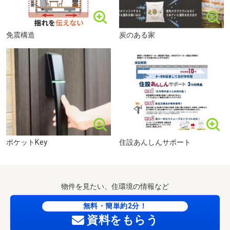
免震構造
炭のある家
夏見公園まで240m 徒歩3分
ポケットKey
住設あんしんサポート
物件を見たい、住環境の情報など
無料・簡単約2分！
資料をもらう