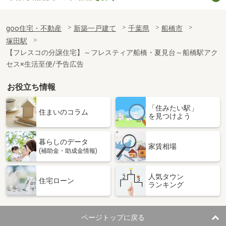
goo住宅・不動産
新築一戸建て
千葉県
船橋市
塚田駅
【フレスコの分譲住宅】～フレスティア船橋・夏見台～船橋駅アク
セス×生活至便/予告広告
お役立ち情報
「住みたい駅」
住まいのコラム
を見つけよう
暮らしのデータ
家賃相場
(補助金・助成金情報)
人気タウン
住宅ローン
ランキング
ページトップに戻る