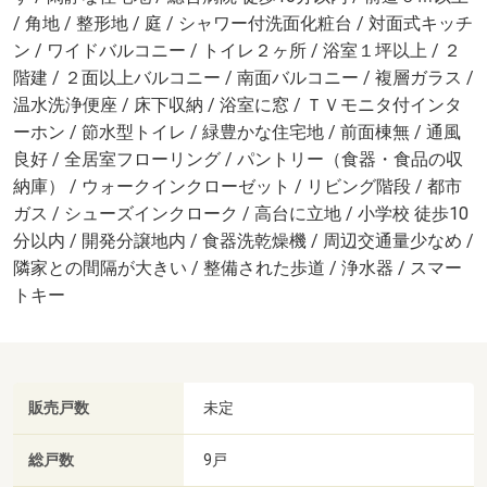
/ 角地 / 整形地 / 庭 / シャワー付洗面化粧台 / 対面式キッチ
ン / ワイドバルコニー / トイレ２ヶ所 / 浴室１坪以上 / ２
階建 / ２面以上バルコニー / 南面バルコニー / 複層ガラス /
温水洗浄便座 / 床下収納 / 浴室に窓 / ＴＶモニタ付インタ
ーホン / 節水型トイレ / 緑豊かな住宅地 / 前面棟無 / 通風
良好 / 全居室フローリング / パントリー（食器・食品の収
納庫） / ウォークインクローゼット / リビング階段 / 都市
ガス / シューズインクローク / 高台に立地 / 小学校 徒歩10
分以内 / 開発分譲地内 / 食器洗乾燥機 / 周辺交通量少なめ /
隣家との間隔が大きい / 整備された歩道 / 浄水器 / スマー
トキー
販売戸数
未定
総戸数
9戸