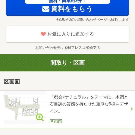
無料・簡単約2分！
資料をもらう
おおよその所要時間や内容は、以下ご参考ください
※SUUMOのお問い合わせページへ移動します
◆モデルハウス見学（30分～）
◆ご希望条件のご相談（30分～）
お気に入りに追加する
◆資金計画のご相談（30分～）
※ZOOMによるオンライン相談も可能です！
お問い合わせ先
(株)フレスコ船橋支店
ご都合の合う時間を選んで是非ご予約ください♪
間取り・区画
【フリーダイヤル：0800-170-0870】
区画図
＜注文住宅を32年手掛けてきたフレスコ＞が作る
品質と暮らしやすさを追求した分譲住宅です。
「都会×ナチュラル」をテーマに、木調と
石目調の質感を持たせた重厚な9棟をデザ
―全棟オリジナル設計のため色や間取り、デザイン等自由
イン。
に見比べ可能
◆**資金計画の相談
区画図
―住宅ローン、頭金、月々の支払いなど何でもご相談くだ