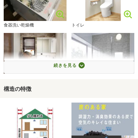
現**
船橋市立船橋中学校まで2030m 徒歩25分～徒歩26分
◆**ペアガラス（アルゴンガス入り）＋樹脂サッシで冬も
あったかく快適な住まい**
◆**安心のアフターサポート体制・保証についてもご説明
食器洗い乾燥機
トイレ
します！**
続きを見る
構造の特徴
洗面化粧台
浴室
ヨークフーズ夏見台店まで730m 徒歩9分～徒歩10分