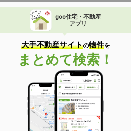
goo住宅・不動産
アプリ
大手不動産サイト
物件
の
を
まとめて検索！