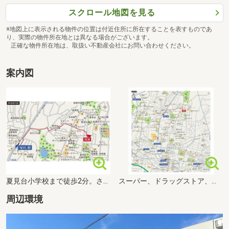
スクロール地図を見る
※地図上に表示される物件の位置は付近住所に所在することを表すものであ
り、実際の物件所在地とは異なる場合がございます。
正確な物件所在地は、取扱い不動産会社にお問い合わせください。
案内図
夏見台小学校まで徒歩2分。さらに、保育園・幼稚園が徒歩5分。また、30以上の診療科・部門が入る船橋市医療センターが徒歩6分。距離の近さを活かした安心の子育てライフが送れます。
スーパー、ドラッグストア、コンビニなどが、徒歩5～10分圏内に。さらに、自転車利用で、船橋駅前やベイエリアの百貨店やショッピングモールを日常使いできるワクワクする環境です。
周辺環境