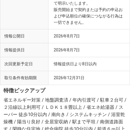
て明示いたします。
販売開始まで契約または予約の申込お
よび申込順位の確保につながる行為は
一切できません。
情報公開日
2026年8月7日
情報提供日
2026年8月7日
次回更新予定日
情報提供日より8日以内
取引条件有効期限
2026年12月31日
特徴ピックアップ
省エネルギー対策 / 地盤調査済 / 年内引渡可 / 駐車２台可 /
２沿線以上利用可 / ＬＤＫ１８畳以上 / 省エネ給湯器 / ス
ーパー 徒歩10分以内 / 南向き / システムキッチン / 浴室乾
燥機 / 陽当り良好 / 全居室収納 / 駅まで平坦 / 南側道路面
す / 閑静な住宅地 / 総合病院 徒歩10分以内 / 前道６ｍ以上