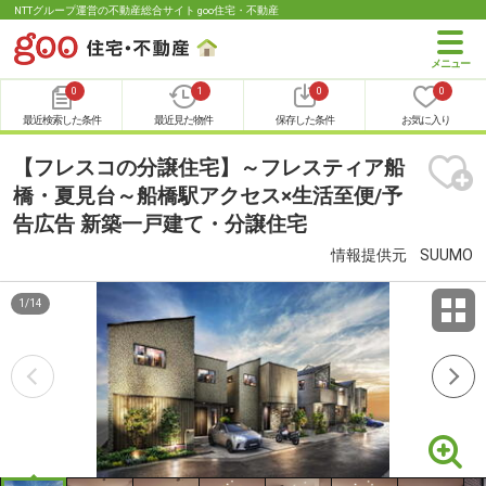
NTTグループ運営の不動産総合サイト goo住宅・不動産
0
1
0
0
最近検索した条件
最近見た物件
保存した条件
お気に入り
【フレスコの分譲住宅】～フレスティア船
橋・夏見台～船橋駅アクセス×生活至便/予
告広告 新築一戸建て・分譲住宅
情報提供元
SUUMO
1
/
14