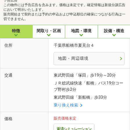
予告広告
この物件には予告広告を含みます。価格は未定です。確定情報は新規分譲広告
において明示いたします。
販売開始まで契約または予約の申込および申込順位の確保につながる行為は一
切できません。
特徴
間取り・区画
地図・環境
設備・構造
住所
千葉県船橋市夏見台４
地図・周辺環境
交通
東武野田線「塚田」歩19分～20分
ＪＲ総武線快速「船橋」バス19分コー
プ野村歩2分
東武野田線「新船橋」歩33分
乗り換え検索
販売価格未定
価格
返済シミュレーション