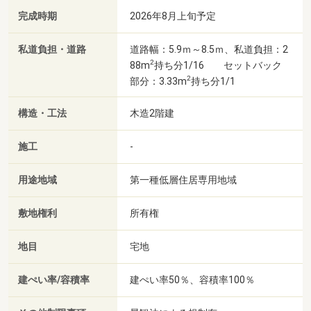
完成時期
2026年8月上旬予定
私道負担・道路
道路幅：5.9ｍ～8.5ｍ、私道負担：2
2
88m
持ち分1/16 セットバック
2
部分：3.33m
持ち分1/1
構造・工法
木造2階建
施工
-
用途地域
第一種低層住居専用地域
敷地権利
所有権
地目
宅地
建ぺい率/容積率
建ぺい率50％、容積率100％