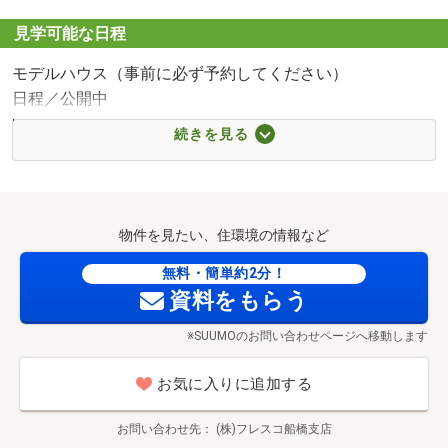
■【スーパー】ヨークフーズ夏見台店（約730m・徒歩10
見学可能な日程
分）
モデルハウス（事前に必ず予約してください）
■【コンビニ】セブンイレブン 船橋夏見町2丁目店（約
日程／公開中
380m・徒歩5分）
時間／9:00～18:00
■【公園】夏見公園（約240m・徒歩3分）
続きを見る
（事前に必ず予約してください）
■【病院】船橋市立医療センター（約480m・徒歩6分）
時間／09:00～18:00
■【病院】すぎおかクリニック（約780m・徒歩10分）
～モデルハウス見学会開催中！～
■【ドラッグストア】ウエルシア船橋夏見店（約380m・徒
夏見台保育園・幼稚園まで330m 徒歩4分～徒歩5分
日程／随時開催 ※火水定休
歩5分）
物件を見たい、住環境の情報など
時間／09：00～18：00 お車での来場可／塚田駅までの送
迎も致します♪
無料・簡単約2分！
資料をもらう
おおよその所要時間や内容は、以下ご参考ください
※SUUMOのお問い合わせページへ移動します
◆モデルハウス見学（30分～）
◆ご希望条件のご相談（30分～）
お気に入りに追加する
◆資金計画のご相談（30分～）
※ZOOMによるオンライン相談も可能です！
お問い合わせ先
(株)フレスコ船橋支店