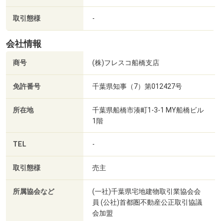
取引態様
-
会社情報
すぎおかクリニックまで780m 徒歩10分
商号
(株)フレスコ船橋支店
免許番号
千葉県知事（7）第012427号
所在地
千葉県船橋市湊町1-3-1 MY船橋ビル
1階
TEL
-
取引態様
売主
所属協会など
(一社)千葉県宅地建物取引業協会会
員 (公社)首都圏不動産公正取引協議
会加盟
ウエルシア船橋夏見店まで380m 徒歩5分