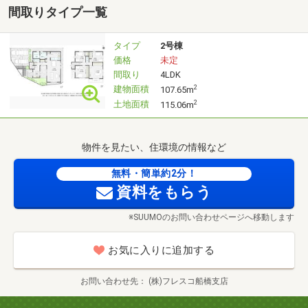
さいませ。
間取りタイプ一覧
FPの資格を持ったスタッフがお話しを伺わせていただきま
す。
タイプ
2号棟
◆**地震の揺れを大幅軽減！震度7を震度4程度に抑える免
価格
未定
震構造**
間取り
4LDK
◆**高断熱仕様のZEH基準住宅(消費電力20％以上削減）**
建物面積
2
107.65m
◆**炭を活用した空気清浄効果で、健康的な室内空間を実
土地面積
2
115.06m
現**
◆**ペアガラス（アルゴンガス入り）＋樹脂サッシで冬も
物件を見たい、住環境の情報など
あったかく快適な住まい**
◆**安心のアフターサポート体制・保証についてもご説明
無料・簡単約2分！
します！**
資料をもらう
※SUUMOのお問い合わせページへ移動します
お気に入りに追加する
お問い合わせ先
(株)フレスコ船橋支店