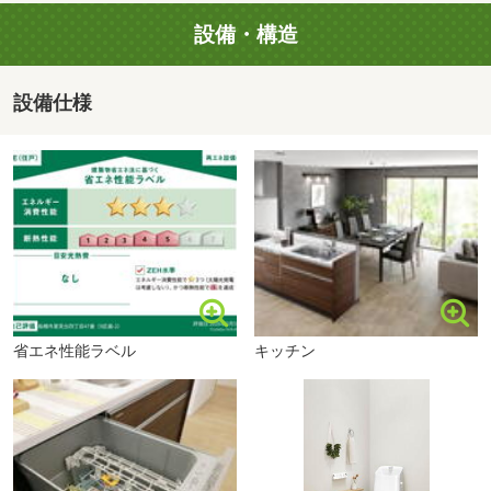
ご都合の合う時間を選んで是非ご予約ください♪
設備・構造
【フリーダイヤル：0800-170-0870】
設備仕様
＜注文住宅を32年手掛けてきたフレスコ＞が作る
船橋市立夏見台小学校まで160m 徒歩2分
品質と暮らしやすさを追求した分譲住宅です。
―全棟オリジナル設計のため色や間取り、デザイン等自由
に見比べ可能
◆**資金計画の相談
―住宅ローン、頭金、月々の支払いなど何でもご相談くだ
さいませ。
FPの資格を持ったスタッフがお話しを伺わせていただきま
省エネ性能ラベル
キッチン
す。
◆**地震の揺れを大幅軽減！震度7を震度4程度に抑える免
震構造**
◆**高断熱仕様のZEH基準住宅(消費電力20％以上削減）**
◆**炭を活用した空気清浄効果で、健康的な室内空間を実