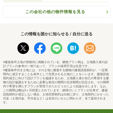
この会社の他の物件情報を見る
この情報を誰かに知らせる / 自分に送る
※建築条件土地の情報内に掲載されている、建物プラン例は、土地購入者の設
計プランの参考の一例であって、プランの採用可否は任意です。
※建築条件付き土地とは、その土地に建築する建物の建築請負契約が、一定期
間内に成立することを条件として売買される土地のことをいいます。建築請負
契約成立に向けて設計プランを協議するため、土地購入者が自己の希望する建
物の設計協議をするために必要な相当の期間の交渉期間が設定され、その期間
内で希望を満たすプランが実現できたかどうかにより結論を出します。なお、
この期間は概ね3ヶ月程度とされています。納得のいくプランが出来ず、建築
請負契約が成立しない場合、土地売買契約は白紙に戻り、土地契約にかかった
代金（土地代金、手付金など）は名目のいかんに関わらず、全て返却されま
す。