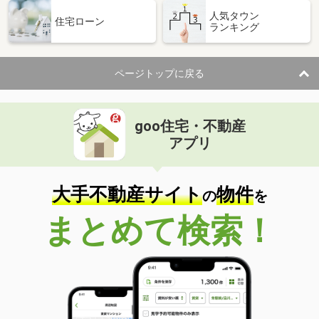
人気タウン
住宅ローン
ランキング
ページトップに戻る
goo住宅・不動産
アプリ
大手不動産サイト
物件
の
を
まとめて検索！