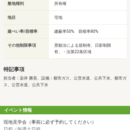
敷地権利
所有権
地目
宅地
建ぺい率/容積率
建蔽率50% 容積率80%
その他制限事項
景観法による規制有、日影制限
有、・法第22条区域
特記事項
担当者：染井 勝吾、設備：都市ガス、公営水道、公共下水、都市ガ
ス、公営水道、公共下水
イベント情報
現地見学会（事前に必ず予約してください）
日程／毎週土日祝