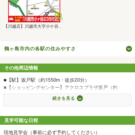
【川越店】川越市大字小ケ谷２３５番地
鶴ヶ島市内の各駅の住みやすさ
その他周辺情報
■【駅】坂戸駅（約1550m・徒歩20分）
■【ショッピングセンター】アクロスプラザ坂戸（約
1240m・徒歩16分）
続きを見る
■【スーパー】いなげや鶴ヶ島店（約568m・徒歩8分）
■【コンビニ】セブンイレブン坂戸浅羽店（約825m・徒歩
11分）
見学可能な日程
■【ドラッグストア】ウエルシア坂戸浅羽野店（約609m・
現地見学会（事前に必ず予約してください）
徒歩8分）