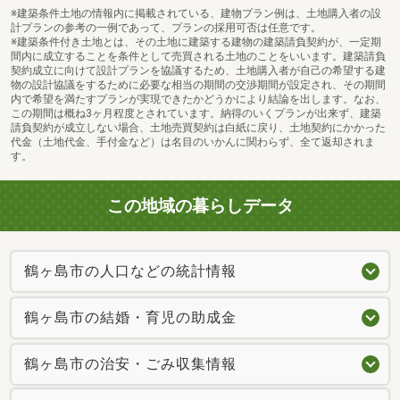
※建築条件土地の情報内に掲載されている、建物プラン例は、土地購入者の設
計プランの参考の一例であって、プランの採用可否は任意です。
※建築条件付き土地とは、その土地に建築する建物の建築請負契約が、一定期
間内に成立することを条件として売買される土地のことをいいます。建築請負
契約成立に向けて設計プランを協議するため、土地購入者が自己の希望する建
物の設計協議をするために必要な相当の期間の交渉期間が設定され、その期間
内で希望を満たすプランが実現できたかどうかにより結論を出します。なお、
この期間は概ね3ヶ月程度とされています。納得のいくプランが出来ず、建築
請負契約が成立しない場合、土地売買契約は白紙に戻り、土地契約にかかった
代金（土地代金、手付金など）は名目のいかんに関わらず、全て返却されま
す。
この地域の暮らしデータ
鶴ヶ島市の人口などの統計情報
鶴ヶ島市の結婚・育児の助成金
鶴ヶ島市の治安・ごみ収集情報