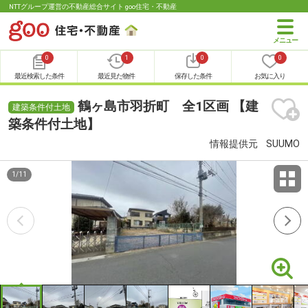
NTTグループ運営の不動産総合サイト goo住宅・不動産
0
1
0
0
最近検索した条件
最近見た物件
保存した条件
お気に入り
鶴ヶ島市羽折町 全1区画 【建
建築条件付土地
築条件付土地】
情報提供元
SUUMO
1
/
11