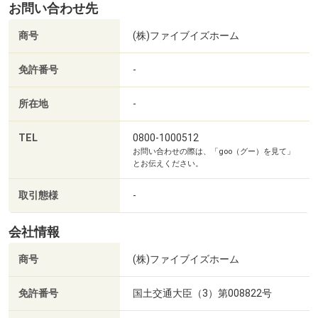
お問い合わせ先
■ぜひお気軽にご来店ください！※要予約
商号
(株)ファイブイズホーム
◇送迎が必要な方へ◇
■お客様のご希望に合わせて送迎も致します！
免許番号
-
■ぜひお気軽にお申し付けください！
所在地
-
◇現地で待ち合わせしたい方へ◇
■事前にご相談いただけますと、現地でお待ち合わせも可
TEL
0800-1000512
お問い合わせの際は、「goo（グー）を見て」
能です。
とお伝えください。
◇当日の見学予約をご希望の方は◇
取引態様
-
■ファイブイズホーム川越店（TEL：0800-222-8504）に直
接お問い合わせください！
会社情報
商号
(株)ファイブイズホーム
免許番号
国土交通大臣（3）第008822号