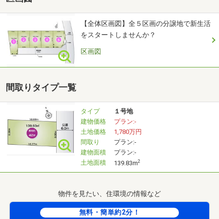
◇送迎が必要な方へ◇
【全体区画図】全５区画の分譲地で新生活
をスタートしませんか？
■お客様のご希望に合わせて送迎も致します！
■ぜひお気軽にお申し付けください！
区画図
◇現地で待ち合わせしたい方へ◇
■事前にご相談いただけますと、現地でお待ち合わせも可
間取りタイプ一覧
能です。
タイプ
１号地
◇当日の見学予約をご希望の方は◇
建物価格
プラン:-
土地価格
1,780万円
■ファイブイズホーム川越店（TEL：0800-222-8504）に直
間取り
プラン:-
接お問い合わせください！
建物面積
プラン:-
土地面積
2
139.83m
物件を見たい、住環境の情報など
無料・簡単約2分！