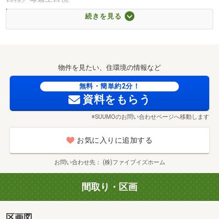
時間／10:00～20:00
続きを見る
◆◇現場見学会開催中◇◆
■実際の新築販売物件をご覧いただけます。
■物件をご覧いただくことで、具体的なイメージがわいて
くると思います。
物件を見たい、住環境の情報など
■ご見学やご相談は無料です。
■百聞は一見に如かず！是非お気軽にお問合せください。
無料・簡単約2分！
資料をもらう
◇店舗へご来店をご希望の方へ◇
※SUUMOのお問い合わせページへ移動します
■物件管理店舗：ファイブイズホーム川越店
■住所：川越市大字小ヶ谷２３５番地
お気に入りに追加する
■電車でご来店の場合：JR川越線『西川越駅』から徒歩６
分
お問い合わせ先
(株)ファイブイズホーム
■お車でご来店の場合：店舗横に駐車場がございます。
■ご来店後、ご希望条件をお伺いさせていただきながら、
間取り・区画
ご希望に近い物件情報をまとめてご紹介させていただきま
す！
区画図
■ぜひお気軽にご来店ください！※要予約