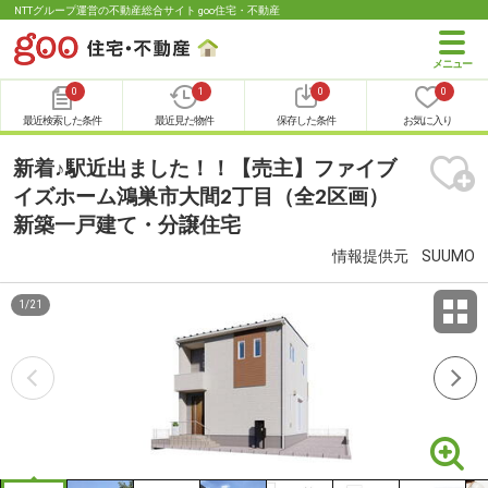
NTTグループ運営の不動産総合サイト goo住宅・不動産
0
1
0
0
最近検索した条件
最近見た物件
保存した条件
お気に入り
新着♪駅近出ました！！【売主】ファイブ
イズホーム鴻巣市大間2丁目（全2区画）
新築一戸建て・分譲住宅
情報提供元
SUUMO
1
/
21