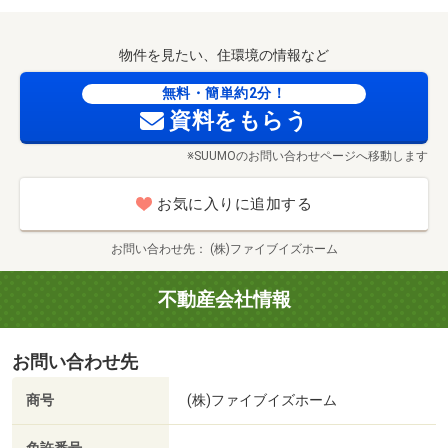
物件を見たい、住環境の情報など
【地盤調査・地盤改良】
【検査・チェック】
無料・簡単約2分！
資料をもらう
※SUUMOのお問い合わせページへ移動します
FOOD OFFストッカー 鴻巣店まで790m 営業時間9：00～21：00 食品から日用品まで取り扱っています。クリーニング店も併設されており、便利です。
お気に入りに追加する
お問い合わせ先
(株)ファイブイズホーム
不動産会社情報
お問い合わせ先
商号
(株)ファイブイズホーム
-