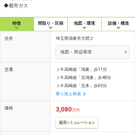
◆都市ガス
特徴
間取り・区画
地図・環境
設備・構造
住所
埼玉県鴻巣市大間２
地図・周辺環境
交通
ＪＲ高崎線「鴻巣」歩11分
ＪＲ高崎線「北鴻巣」歩48分
ＪＲ高崎線「北本」歩63分
乗り換え検索
価格
3,080
万円
返済シミュレーション