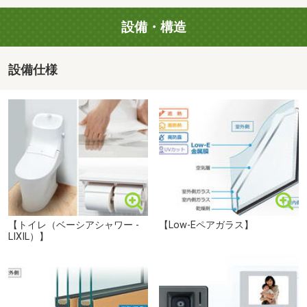
━━━━━━━ ご案内 ━━━━━━━
歩7分）
■【スーパー】ヤオコー 鴻巣逆川店（約1350m・徒歩17
設備・構造
●事前に予約を頂くことで、当日のご案内も
分）
時間調節可能です。
■【ドラッグストア】マツモトキヨシ鴻巣店（約1330m・
設備仕様
徒歩17分）
まごやま保育園まで210m 生後2ヶ月から入所できるのでお勤めをしている親御さんも安心です。保育時間：平日7:00～18:00 土曜日7:30～15:30 園内に菜園があるなど、食育にも力を入れています。
●また、お客様のご指定場所で
■【郵便局】鴻巣大間郵便局（約170m・徒歩3分）
お待ち合わせも出来ます。
■【病院】清水こども医院（約1590m・徒歩20分）
※店舗での案内も可能
●事前にご希望の条件を伺わせていただくことで
他の物件も合わせてご案内できます♪
【トイレ（ベーシアシャワー -
【Low-Eペアガラス】
＼是非お気軽にお問合わせ下さい！／
LIXIL）】
━━━━━━ お問合わせ ━━━━━━