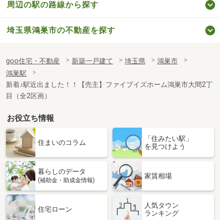
周辺の駅の路線から探す
埼玉県鴻巣市の不動産を探す
goo住宅・不動産
新築一戸建て
埼玉県
鴻巣市
鴻巣駅
新着♪駅近出ました！！【売主】ファイブイズホーム鴻巣市大間2丁
目（全2区画）
お役立ち情報
「住みたい駅」
住まいのコラム
を見つけよう
暮らしのデータ
家賃相場
(補助金・助成金情報)
人気タウン
住宅ローン
ランキング