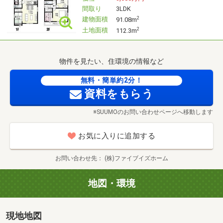
※店舗での案内も可能
間取り
3LDK
建物面積
2
91.08m
●事前にご希望の条件を伺わせていただくことで
土地面積
2
112.3m
他の物件も合わせてご案内できます♪
物件を見たい、住環境の情報など
＼是非お気軽にお問合わせ下さい！／
無料・簡単約2分！
資料をもらう
━━━━━━ お問合わせ ━━━━━━
※SUUMOのお問い合わせページへ移動します
●随時見学できます！当日見学希望の方は
お気に入りに追加する
鴻巣店《0120-958-512》まで！
お問い合わせ先
(株)ファイブイズホーム
●明日以降に見学を希望される方は
地図・環境
電話かメールから♪
現地地図