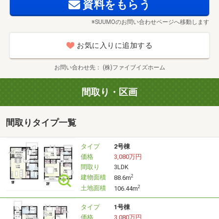
店舗説明会
資料をもらう
日程／毎週土日祝
※SUUMOのお問い合わせページへ移動します
時間／10:00～20:00
お気に入りに追加する
※平日も可能
お問い合わせ先
(株)ファイブイズホーム
※どちらも事前にお問合わせ頂けますと幸いです。
鴻巣店《0120-958-512》
間取り・区画
間取りタイプ一覧
━━━━━━━ ご案内 ━━━━━━━
タイプ
2号棟
●事前に予約を頂くことで、当日のご案内も
価格
3,080万円
時間調節可能です。
間取り
3LDK
建物面積
2
88.6m
●また、お客様のご指定場所で
土地面積
2
106.44m
お待ち合わせも出来ます。
タイプ
1号棟
価格
3,080万円