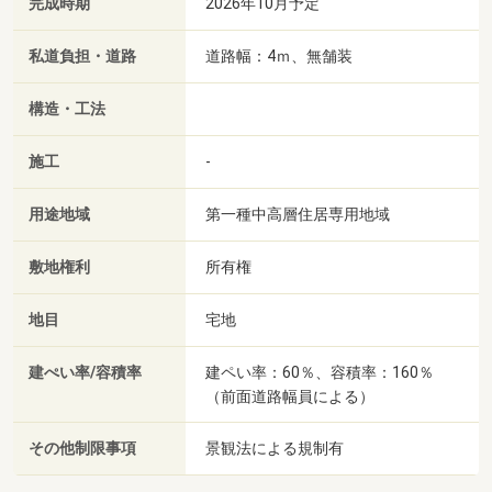
完成時期
2026年10月予定
私道負担・道路
道路幅：4ｍ、無舗装
構造・工法
施工
-
用途地域
第一種中高層住居専用地域
敷地権利
所有権
地目
宅地
建ぺい率/容積率
建ペい率：60％、容積率：160％
（前面道路幅員による）
その他制限事項
景観法による規制有