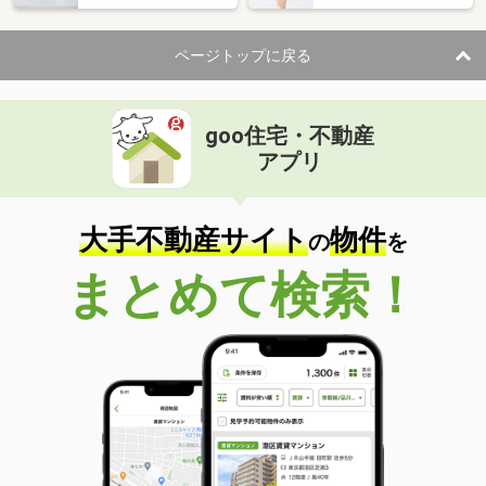
ページトップに戻る
goo住宅・不動産
アプリ
大手不動産サイト
物件
の
を
まとめて検索！