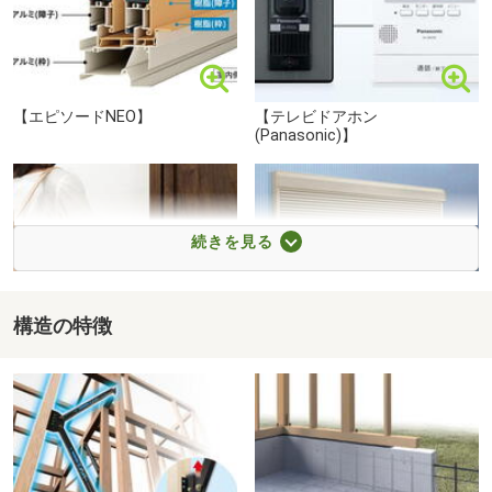
●随時見学できます！当日見学希望の方は
ドラッグストアセキ鴻巣栄町店まで300m 営業時間9：00～23：00 比較的遅い時間まで営業しているので、お仕事帰りにも便利です！調剤薬局も併設していて、処方箋ネット受付も可能です！
鴻巣店《0120-958-512》まで！
【エピソードNEO】
【テレビドアホン
●明日以降に見学を希望される方は
(Panasonic)】
電話かメールから♪
━━━━━━ 住宅ローン ━━━━━━
続きを見る
『借り入れが出来るか心配・・・。』
そう思われる方は一度悩まずに
構造の特徴
当社の住宅ローンアドバイザーにご相談下さい♪
【玄関ドア（スマートドアキー
【シャッター】
- YKK AP）】
◆◇◆━━━━━━━━━━━━━━━━━━◆◇◆
ファミリーマート 鴻巣加美店まで500m ちょっとしたお買い物に便利なコンビニです。カフェメニューも充実していつので、ほっと一息休憩に立ち寄ってみてはいかがでしょうか。