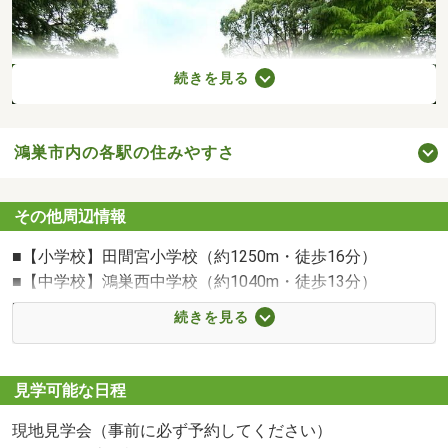
続きを見る
鴻巣市内の各駅の住みやすさ
その他周辺情報
■【小学校】田間宮小学校（約1250m・徒歩16分）
■【中学校】鴻巣西中学校（約1040m・徒歩13分）
■【公園】大間２丁目２号公園（約270m・徒歩4分）
鴻巣西中学校まで1040m 当たり前のことを当たり前にする「凡事徹底」を校訓に、心豊かでたくましい西中生の育成を目指しています。
続きを見る
■【コンビニ】セブン-イレブン 鴻巣大間３丁目店（約
280m・徒歩4分）
■【幼稚園・保育園】まごやま保育園（約210m・徒歩3
見学可能な日程
分）
現地見学会（事前に必ず予約してください）
■【ドラッグストア】ドラッグストアセキ鴻巣栄町店（約