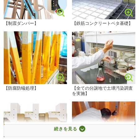
【制震ダンパー】
【鉄筋コンクリートベタ基礎】
【防腐防蟻処理】
【全ての分譲地で土壌汚染調査
わたまクリニックまで670m 内科・小児科から消化器内科や脳神経外科など幅広く診療しています。土曜日も受付しており安心です！
を実施】
続きを見る