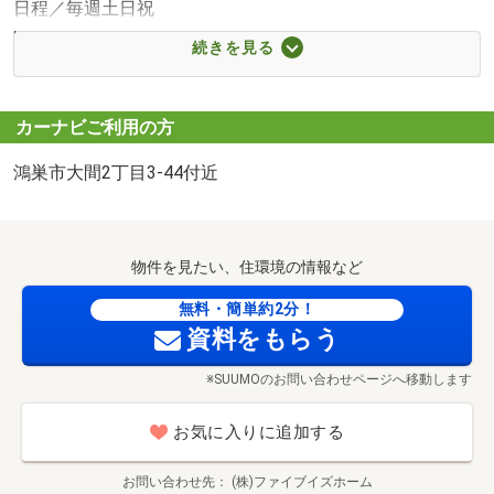
日程／毎週土日祝
300m・徒歩4分）
時間／10:00～20:00
■【幼稚園・保育園】エンゼル幼稚園（約400m・徒歩5
続きを見る
◆◇◆━━━━━━━━━━━━━━━━━━◆◇◆
分）
■【コンビニ】ファミリーマート 鴻巣加美店（約500m・徒
現地見学会
歩7分）
カーナビご利用の方
日程／毎週土日祝
■【病院】わたまクリニック（約670m・徒歩9分）
鴻巣市大間2丁目3-44付近
時間／10:00～20:00
■【スーパー】FOOD OFFストッカー 鴻巣店（約790m・徒
歩10分）
店舗説明会
■【スーパー】業務スーパー鴻巣加美店（約1060m・徒歩
セブン-イレブン 鴻巣大間３丁目店まで280m ちょっとしたお買い物だけでなく、ＡＴＭの利用、各種料金支払いなどにも便利ですね。SNSで人気のスイーツやホットスナックもおすすめです♪
日程／毎週土日祝
14分）
物件を見たい、住環境の情報など
時間／10:00～20:00
■【ドラッグストア】マツモトキヨシ鴻巣神明店（約
無料・簡単約2分！
820m・徒歩11分）
資料をもらう
■【スーパー】エルミこうのす ショッピングモール（約
※平日も可能
930m・徒歩12分）
※SUUMOのお問い合わせページへ移動します
※どちらも事前にお問合わせ頂けますと幸いです。
■【図書館】鴻巣中央図書館（約850m・徒歩11分）
鴻巣店《0120-958-512》
■【ドラッグストア】スギドラッグ 鴻巣本町店（約
お気に入りに追加する
1200m・徒歩15分）
■【コンビニ】ファミリーマート 鴻巣加美店（約530m・徒
お問い合わせ先
(株)ファイブイズホーム