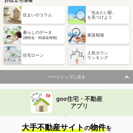
お役立ち情報
「住みたい駅」
住まいのコラム
を見つけよう
暮らしのデータ
家賃相場
(補助金・助成金情報)
人気タウン
住宅ローン
ランキング
ページトップに戻る
goo住宅・不動産
アプリ
大手不動産サイト
物件
の
を