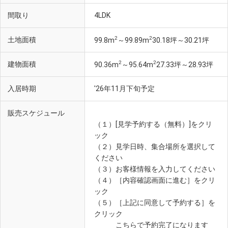
間取り
4LDK
2
2
土地面積
99.8m
～99.89m
30.18坪～30.21坪
2
2
建物面積
90.36m
～95.64m
27.33坪～28.93坪
入居時期
'26年11月下旬予定
販売スケジュール
（１）[見学予約する（無料）]をクリ
ック
（２）見学日時、集合場所を選択して
ください
（３）お客様情報を入力してください
（４）［内容確認画面に進む］をクリ
ック
（５）［上記に同意して予約する］を
クリック
こちらで予約完了になります