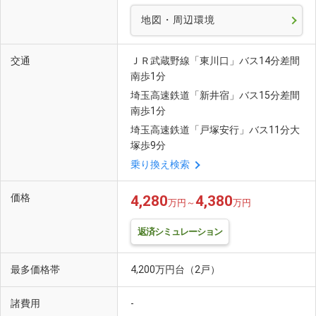
地図・周辺環境
交通
ＪＲ武蔵野線「東川口」バス14分差間
南歩1分
埼玉高速鉄道「新井宿」バス15分差間
南歩1分
埼玉高速鉄道「戸塚安行」バス11分大
塚歩9分
乗り換え検索
価格
4,280
4,380
万円～
万円
返済シミュレーション
最多価格帯
4,200万円台（2戸）
諸費用
-