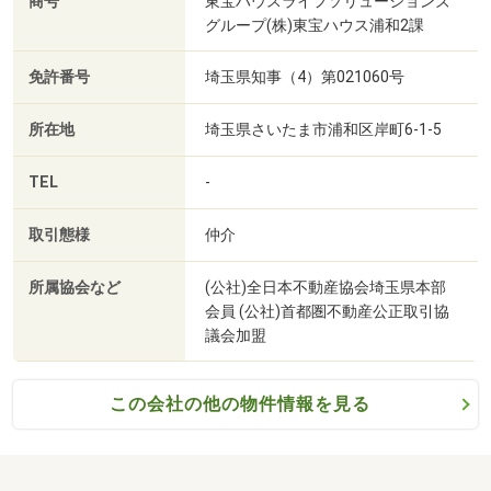
商号
東宝ハウスライフソリューションズ
みを
グループ(株)東宝ハウス浦和2課
安心に変えるお手伝いをさせて頂きます。
住宅ローンと保険の見直しなどにより数百万円単位以上の
免許番号
埼玉県知事（4）第021060号
経済効果の提供を目指します。
所在地
埼玉県さいたま市浦和区岸町6-1-5
■かけつけサポート（3年間無料）
住まいの急なトラブルやお困り事に24時間365日対応。
TEL
-
一次的な応急処置の他、在宅確認も行います。
取引態様
仲介
■Club Offプレミアム
所属協会など
(公社)全日本不動産協会埼玉県本部
ご成約頂いたTOHO HOUSE CLUB会員様のための特別優待
会員 (公社)首都圏不動産公正取引協
サービス。
議会加盟
ホテル、レジャー施設、飲食店、映画館など\
この会社の他の物件情報を見る