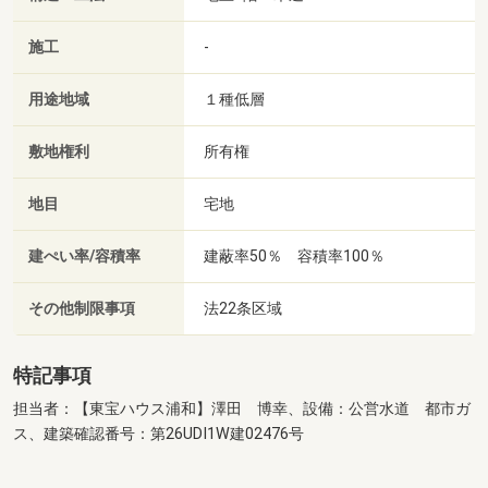
施工
-
用途地域
１種低層
敷地権利
所有権
地目
宅地
建ぺい率/容積率
建蔽率50％ 容積率100％
その他制限事項
法22条区域
特記事項
担当者：【東宝ハウス浦和】澤田 博幸、設備：公営水道 都市ガ
ス、建築確認番号：第26UDI1W建02476号