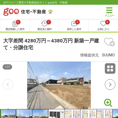
NTTグループ運営の不動産総合サイト goo住宅・不動産
0
1
0
0
最近検索した条件
最近見た物件
保存した条件
お気に入り
大字差間 4280万円～4380万円 新築一戸建
て・分譲住宅
情報提供元
SUUMO
1
/
21