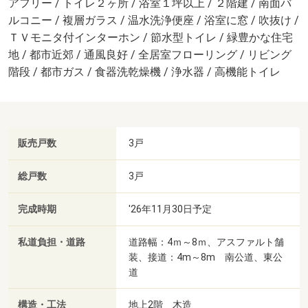
アフリー / トイレ２ヶ所 / 浴室１坪以上 / ２階建 / 南面バ
ルコニー / 複層ガラス / 温水洗浄便座 / 浴室に窓 / 吹抜け /
ＴＶモニタ付インターホン / 節水型トイレ / 緑豊かな住宅
地 / 都市近郊 / 通風良好 / 全居室フローリング / リビング
階段 / 都市ガス / 食器洗乾燥機 / 浄水器 / 高機能トイレ
販売戸数
3戸
総戸数
3戸
完成時期
'26年11月30日予定
私道負担・道路
道路幅：4ｍ～8ｍ、アスファルト舗
装、接道：4m～8m 南公道、東公
道
構造・工法
地上2階 木造