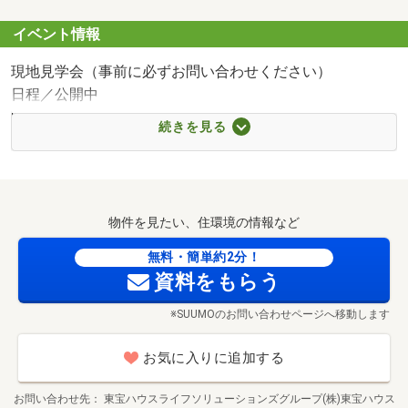
イベント情報
現地見学会（事前に必ずお問い合わせください）
日程／公開中
時間／8:00～22:00
続きを見る
━━◇ Ｔ’ｓローン◇━━
「東宝ハウスフィナンシャル」は住信SBIネット銀行の銀
物件を見たい、住環境の情報など
行代理業者です。
魅力的な金利に加え、金利上乗せなしで全疾病保障が付帯
無料・簡単約2分！
された
資料をもらう
提携住宅ローンを提供します。
※SUUMOのお問い合わせページへ移動します
あまり知られていない事実ですが、銀行金利と保障内容は
お気に入りに追加する
大きく変えることができます！
当社は多数の銀行様にて優遇幅の大きい提携金利で申し込
お問い合わせ先
東宝ハウスライフソリューションズグループ(株)東宝ハウス