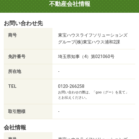
不動産会社情報
ご相談ください。
提携金融機関の中から、お客様に合わせて提案させて頂き
ます。
お問い合わせ先
ご希望をお伝え頂ければ未公開情報や新規公開予定物件の
商号
東宝ハウスライフソリューションズ
グループ(株)東宝ハウス浦和2課
資料も併せてご用意いたします。
スーモからお問合せいただいた約7割の方が当初とは別の
免許番号
埼玉県知事（4）第021060号
物件でご成約頂いております（弊社の場合）。
ぜひお探しの条件をお聞かせ下さい。
所在地
-
━━◇ TOHO HOUSE CLUB ◇━━
TEL
0120-266258
お問い合わせの際は、「goo（グー）を見て」
【”東宝ハウスだけ”業界初の無料アフターサポート】
とお伝えください。
生涯の安心をお届けするTOHO HOUSE CLUB
取引態様
-
東宝ハウスのライフパートナーが直接会って対応します。
会社情報
■ライフプランニング【未来カレンダーで独自のFP相談】
将来の収入と支出を『視える化』し、漠然とした不安や悩