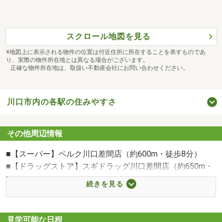
■ライフプランニング【未来カレンダーで独自のFP相談】
将来の収入と支出を『視える化』し、漠然とした不安や悩
みを
スクロール地図を見る
安心に変えるお手伝いをさせて頂きます。
住宅ローンと保険の見直しなどにより数百万円単位以上の
※地図上に表示される物件の位置は付近住所に所在することを表すものであ
り、実際の物件所在地とは異なる場合がございます。
経済効果の提供を目指します。
正確な物件所在地は、取扱い不動産会社にお問い合わせください。
■かけつけサポート（3年間無料）
川口市内の各駅の住みやすさ
住まいの急なトラブルやお困り事に24時間365日対応。
一次的な応急処置の他、在宅確認も行います。
その他周辺情報
■Club Offプレミアム
ご成約頂いたTOHO HOUSE CLUB会員様のための特別優待
■【スーパー】ベルク川口差間店（約600m・徒歩8分）
サービス。
■【ドラッグストア】スギドラッグ川口差間店（約650m・
ホテル、レジャー施設、飲食店、映画館など\
徒歩9分）
続きを見る
■【コンビニ】セブンイレブン川口差間店（約210m・徒歩
3分）
■【ドラッグストア】セイムス差間店（約750m・徒歩10
見学可能な日程