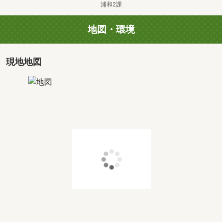
むことが可能です。
浦和2課
「以前住宅ローンを断られた」などお悩みの方もお気軽に
ご相談ください。
地図・環境
提携金融機関の中から、お客様に合わせて提案させて頂き
ます。
現地地図
ご希望をお伝え頂ければ未公開情報や新規公開予定物件の
資料も併せてご用意いたします。
スーモからお問合せいただいた約7割の方が当初とは別の
物件でご成約頂いております（弊社の場合）。
ぜひお探しの条件をお聞かせ下さい。
━━◇ TOHO HOUSE CLUB ◇━━
【”東宝ハウスだけ”業界初の無料アフターサポート】
生涯の安心をお届けするTOHO HOUSE CLUB
東宝ハウスのライフパートナーが直接会って対応します。