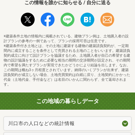
この情報を誰かに知らせる / 自分に送る
※建築条件土地の情報内に掲載されている、建物プラン例は、土地購入者の設
計プランの参考の一例であって、プランの採用可否は任意です。
※建築条件付き土地とは、その土地に建築する建物の建築請負契約が、一定期
間内に成立することを条件として売買される土地のことをいいます。建築請負
契約成立に向けて設計プランを協議するため、土地購入者が自己の希望する建
物の設計協議をするために必要な相当の期間の交渉期間が設定され、その期間
内で希望を満たすプランが実現できたかどうかにより結論を出します。なお、
この期間は概ね3ヶ月程度とされています。納得のいくプランが出来ず、建築
請負契約が成立しない場合、土地売買契約は白紙に戻り、土地契約にかかった
代金（土地代金、手付金など）は名目のいかんに関わらず、全て返却されま
す。
この地域の暮らしデータ
川口市の人口などの統計情報