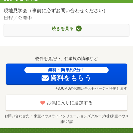
分）
現地見学会（事前に必ずお問い合わせください）
■【病院】埼玉協同病院（約1300m・徒歩17分）
日程／公開中
■【駅】ＪＲ東川口駅（約2400m・徒歩30分）
時間／8:00～22:00
■【小学校】市立差間小学校（約290m・徒歩4分）
続きを見る
━━◇ Ｔ’ｓローン◇━━
「東宝ハウスフィナンシャル」は住信SBIネット銀行の銀
物件を見たい、住環境の情報など
行代理業者です。
魅力的な金利に加え、金利上乗せなしで全疾病保障が付帯
無料・簡単約2分！
資料をもらう
された
提携住宅ローンを提供します。
※SUUMOのお問い合わせページへ移動します
あまり知られていない事実ですが、銀行金利と保障内容は
お気に入りに追加する
大きく変えることができます！
当社は多数の銀行様にて優遇幅の大きい提携金利で申し込
お問い合わせ先
東宝ハウスライフソリューションズグループ(株)東宝ハウス
むことが可能です。
浦和2課
「以前住宅ローンを断られた」などお悩みの方もお気軽に