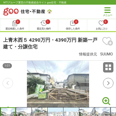
NTTグループ運営の不動産総合サイト goo住宅・不動産
0
1
0
0
最近検索した条件
最近見た物件
保存した条件
お気に入り
上青木西５ 4290万円・4390万円 新築一戸
建て・分譲住宅
情報提供元
SUUMO
1
/
21