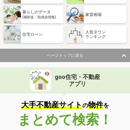
暮らしのデータ
家賃相場
(補助金・助成金情報)
人気タウン
住宅ローン
ランキング
ページトップに戻る
goo住宅・不動産
アプリ
大手不動産サイト
物件
の
を
まとめて検索！