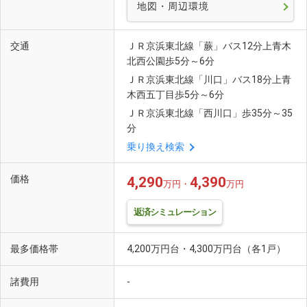
地図・周辺環境
交通
ＪＲ京浜東北線「蕨」バス12分上青木
北西公園歩5分～6分
ＪＲ京浜東北線「川口」バス18分上青
木西五丁目歩5分～6分
ＪＲ京浜東北線「西川口」歩35分～35
分
乗り換え検索
価格
4,290
4,390
万円・
万円
返済シミュレーション
最多価格帯
4,200万円台・4,300万円台（各1戸）
諸費用
-