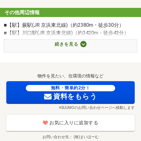
その他周辺情報
■【駅】蕨駅(JR 京浜東北線)（約2380m・徒歩30分）
■【駅】川口駅(JR 京浜東北線)（約3420m・徒歩43分）
■【スーパー】マルエツ/上青木店（約160m・徒歩2分）
続きを見る
■【ドラッグストア】ドラッグセイムス上青木西薬局（約
460m・徒歩6分）
■【中学校】川口市立/上青木中学校（約450m・徒歩6分）
■【小学校】川口市立上青木小学校（約340m・徒歩5分）
物件を見たい、住環境の情報など
■【幼稚園・保育園】川口市立上青木西保育所（約760m・
徒歩10分）
無料・簡単約2分！
資料をもらう
■【病院】上青木もりクリニック（約920m・徒歩12分）
※SUUMOのお問い合わせページへ移動します
お気に入りに追加する
お問い合わせ先
(株)まいほーむ