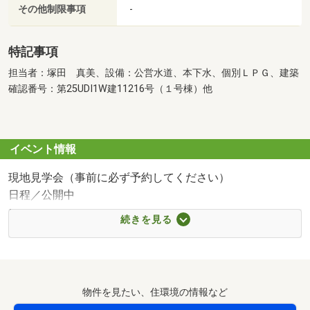
その他制限事項
-
特記事項
担当者：塚田 真美、設備：公営水道、本下水、個別ＬＰＧ、建築
確認番号：第25UDI1W建11216号（１号棟）他
イベント情報
現地見学会（事前に必ず予約してください）
日程／公開中
＼当社が現地販売業者です♪詳細資料あり／
続きを見る
物件について何でもご質問ください
～曜日問わず自由に内見できます～
『見学予約する』からすぐに予約を確定できます！
物件を見たい、住環境の情報など
赤いボタンをクリックして希望日時を送信してください☆