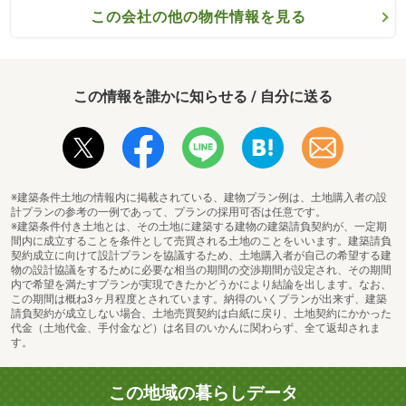
この会社の他の物件情報を見る
この情報を誰かに知らせる / 自分に送る
※建築条件土地の情報内に掲載されている、建物プラン例は、土地購入者の設
計プランの参考の一例であって、プランの採用可否は任意です。
※建築条件付き土地とは、その土地に建築する建物の建築請負契約が、一定期
間内に成立することを条件として売買される土地のことをいいます。建築請負
契約成立に向けて設計プランを協議するため、土地購入者が自己の希望する建
物の設計協議をするために必要な相当の期間の交渉期間が設定され、その期間
内で希望を満たすプランが実現できたかどうかにより結論を出します。なお、
この期間は概ね3ヶ月程度とされています。納得のいくプランが出来ず、建築
請負契約が成立しない場合、土地売買契約は白紙に戻り、土地契約にかかった
代金（土地代金、手付金など）は名目のいかんに関わらず、全て返却されま
す。
この地域の暮らしデータ