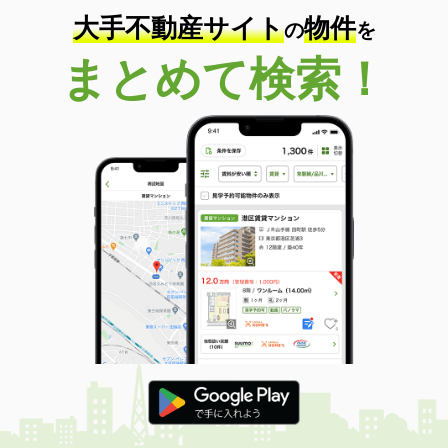
大手不動産サイト
物件
の
を
まとめて検索！