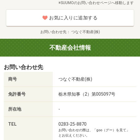
※SUUMOのお問い合わせページへ移動します
「今日・明日見れますか？」ＯＫです！
お気に入りに追加する
まずはお気軽にお問い合わせくださいませ^^
お問い合わせ先
つなぐ不動産(株)
当店は女性スタッフ中心の不動産会社です☆
不動産会社情報
《強引な営業は一切なし！！》
施工メーカー問わず物件を取り扱っておりますので
お問い合わせ先
お客様に本当にあった物件をご紹介しております^^
商号
つなぐ不動産(株)
お引渡しをして終わり、ではなくその後の給付金や
税金関係のお手続きなどお引渡し後も親切丁寧な対応を心
免許番号
栃木県知事（2）第005097号
掛け、全力サポートさせていただきます！！
所在地
-
TEL
0283-25-8870
お問い合わせの際は、「goo（グー）を見て」
とお伝えください。