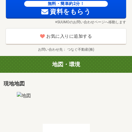
無料・簡単約2分！
急な内見も大歓迎☆０２８３－２５－８８７０にお電話く
資料をもらう
ださい
※SUUMOのお問い合わせページへ移動します
「今日・明日見れますか？」ＯＫです！
お気に入りに追加する
まずはお気軽にお問い合わせくださいませ^^
お問い合わせ先
つなぐ不動産(株)
当店は女性スタッフ中心の不動産会社です☆
地図・環境
《強引な営業は一切なし！！》
施工メーカー問わず物件を取り扱っておりますので
お客様に本当にあった物件をご紹介しております^^
現地地図
お引渡しをして終わり、ではなくその後の給付金や
税金関係のお手続きなどお引渡し後も親切丁寧な対応を心
掛け、全力サポートさせていただきます！！