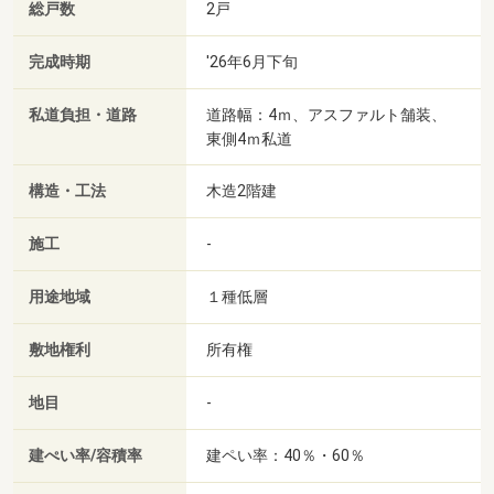
総戸数
2戸
完成時期
'26年6月下旬
私道負担・道路
道路幅：4ｍ、アスファルト舗装、
東側4ｍ私道
構造・工法
木造2階建
施工
-
用途地域
１種低層
敷地権利
所有権
地目
-
建ぺい率/容積率
建ペい率：40％・60％