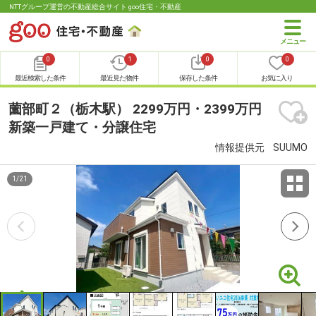
NTTグループ運営の不動産総合サイト goo住宅・不動産
0
1
0
0
最近検索した条件
最近見た物件
保存した条件
お気に入り
薗部町２（栃木駅） 2299万円・2399万円
新築一戸建て・分譲住宅
情報提供元
SUUMO
1
/
21