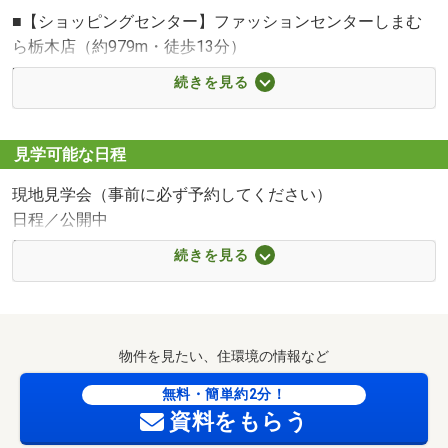
■【ショッピングセンター】ファッションセンターしまむ
ら栃木店（約979m・徒歩13分）
■【スーパー】とりせん蔵の街店（約908m・徒歩12分）
続きを見る
■【コンビニ】ローソン栃木片柳二丁目店（約726m・徒歩
10分）
■【ドラッグストア】クスリのアオキ薗部店（約655m・徒
見学可能な日程
歩9分）
現地見学会（事前に必ず予約してください）
■【ホームセンター】ホームセンターカンセキ栃木そのべ
日程／公開中
店（約924m・徒歩12分）
＼当社が現地販売業者です♪詳細資料あり／
■【中学校】栃木市立栃木西中学校（約806m・徒歩11分）
続きを見る
物件について何でもご質問ください
■【小学校】栃木市立栃木第五小学校（約903m・徒歩12
～曜日問わず自由に内見できます～
分）
■【郵便局】栃木片柳郵便局（約482m・徒歩7分）
『見学予約する』からすぐに予約を確定できます！
■【公園】錦着山公園（約1307m・徒歩17分）
物件を見たい、住環境の情報など
赤いボタンをクリックして希望日時を送信してください☆
無料・簡単約2分！
資料をもらう
急な内見も大歓迎☆０２８３－２５－８８７０にお電話く
ださい