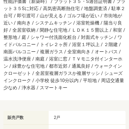
性能評価書（新築時） / フラット３５・S適合証明書 / フラ
ット３５Sに対応 / 高気密高断熱住宅 / 地盤調査済 / 駐車２
台可 / 即引渡可 / 山が見える / ゴルフ場が近い / 市街地が
近い / 南向き / システムキッチン / 浴室乾燥機 / 陽当り良
好 / 全居室収納 / 閑静な住宅地 / ＬＤＫ１５畳以上 / 和室 /
整形地 / 庭 / シャワー付洗面化粧台 / 対面式キッチン / ワ
イドバルコニー / トイレ２ヶ所 / 浴室１坪以上 / ２階建 /
南面バルコニー / 複層ガラス / 全室南向き / オートバス /
温水洗浄便座 / 南庭 / 浴室に窓 / ＴＶモニタ付インターホ
ン / 緑豊かな住宅地 / 都市近郊 / 通風良好 / ウォークイン
クローゼット / 全居室複層ガラスか複層サッシ / シューズ
インクローク / 小学校 徒歩10分以内 / 平坦地 / 周辺交通量
少なめ / 浄水器 / スマートキー
販売戸数
2戸