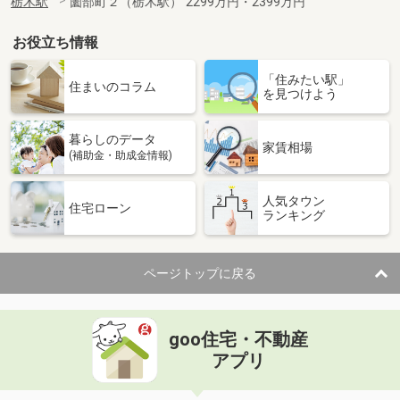
栃木駅
薗部町２（栃木駅） 2299万円・2399万円
お役立ち情報
「住みたい駅」
住まいのコラム
を見つけよう
暮らしのデータ
家賃相場
(補助金・助成金情報)
人気タウン
住宅ローン
ランキング
ページトップに戻る
goo住宅・不動産
アプリ