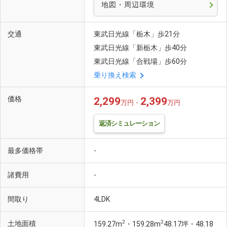
地図・周辺環境
交通
東武日光線「栃木」歩21分
東武日光線「新栃木」歩40分
東武日光線「合戦場」歩60分
乗り換え検索
価格
2,299
2,399
万円・
万円
返済シミュレーション
最多価格帯
-
諸費用
-
間取り
4LDK
2
2
土地面積
159.27m
・159.28m
48.17坪・48.18