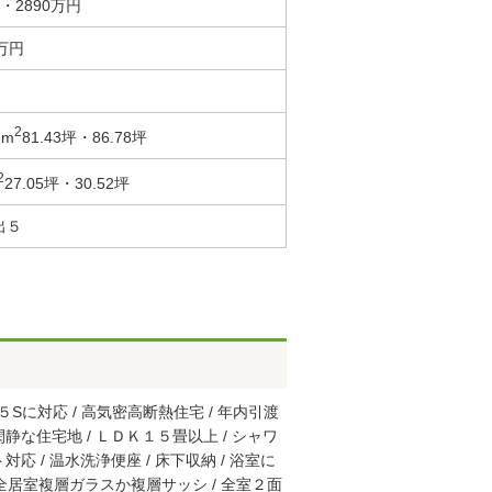
・2890万円
0万円
2
8m
81.43坪・86.78坪
2
27.05坪・30.52坪
出５
Sに対応 / 高気密高断熱住宅 / 年内引渡
 閑静な住宅地 / ＬＤＫ１５畳以上 / シャワ
対応 / 温水洗浄便座 / 床下収納 / 浴室に
/ 全居室複層ガラスか複層サッシ / 全室２面