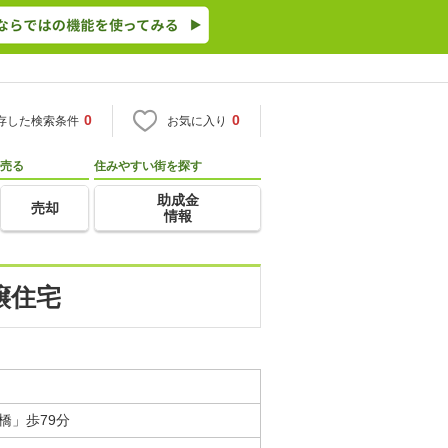
0
0
存した検索条件
お気に入り
売る
住みやすい街を探す
助成金
売却
情報
譲住宅
橋」歩79分