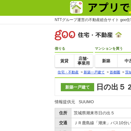
NTTグループ運営の不動産総合サイト goo
借りる
マンションを買う
店舗･
賃貸
新築
中
事業用
住宅・不動産
>
新築一戸建て
>
首都圏
>
茨
日の出５ 
新築一戸建て
情報提供元
SUUMO
住所
茨城県潮来市日の出５
交通
ＪＲ鹿島線「潮来」バス10分