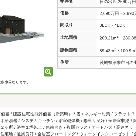
物件名
日の出５ 2690万円
価格
2,690万円・2,89
間取り
3LDK・4LDK
2
土地面積
269.21m
・286.8
2
建物面積
89.43m
・100.9m
住所
茨城県潮来市日の
は多少異なります。
書 / 建設住宅性能評価書（新築時） / 省エネルギー対策 / フラット３５
省エネ給湯器 / システムキッチン / 浴室乾燥機 / 陽当り良好 / 全居室収納 /
ヶ所 / 浴室１坪以上 / 東南向き / 複層ガラス / オートバス / 高速ネット
な住宅地 / 通風良好 / 全居室フローリング / ウォークインクローゼット 