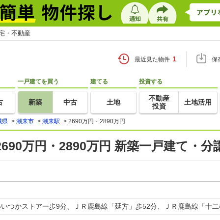
住宅・不動産
1
最近見た物件
保
一戸建てを買う
建てる
投資する
不動産
古
新築
中古
土地
土地活用
投資
城県
>
潮来市
>
潮来駅
>
2690万円・2890万円
2690万円・2890万円 新築一戸建て・分
いいつかストアー歩9分、ＪＲ鹿島線「延方」歩52分、ＪＲ鹿島線「十二