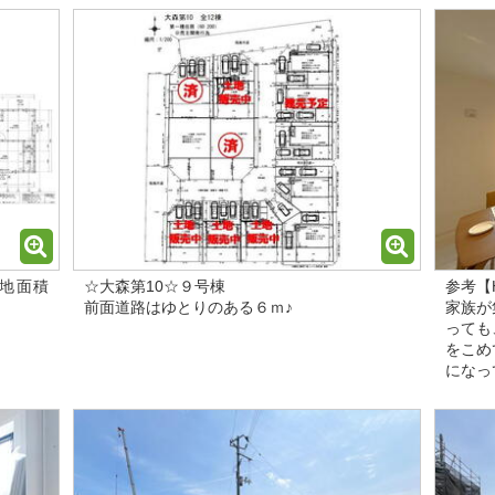
土地面積
☆大森第10☆９号棟
参考【Ha
前面道路はゆとりのある６ｍ♪
家族が
っても
をこめ
になっ