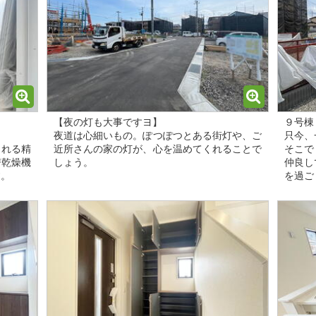
【夜の灯も大事ですヨ】
９号棟
夜道は心細いもの。ぽつぽつとある街灯や、ご
只今、
くれる精
近所さんの家の灯が、心を温めてくれることで
そこで
房乾燥機
しょう。
仲良し
す。
を過ご