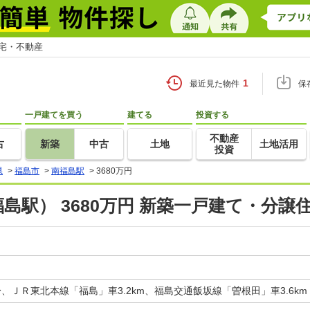
住宅・不動産
1
最近見た物件
保
一戸建てを買う
建てる
投資する
不動産
古
新築
中古
土地
土地活用
投資
県
>
福島市
>
南福島駅
>
3680万円
島駅） 3680万円 新築一戸建て・分譲
、ＪＲ東北本線「福島」車3.2km、福島交通飯坂線「曽根田」車3.6km