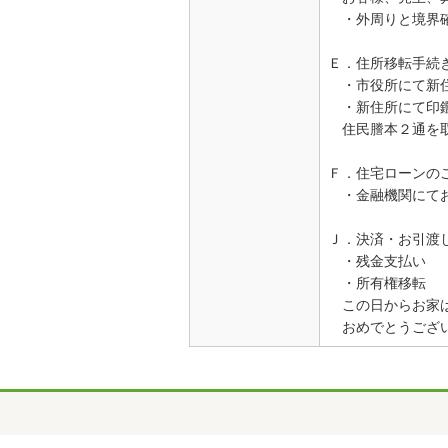
・外周りと境界確
Ｅ．住所移転手続
・市役所にて新
・新住所にて印
住民謄本２通を取
Ｆ．住宅ローンの
・金融機関にて
Ｊ．決済・お引渡
・残金支払い
・所有権移転
この日からお家は
おめでとうござ