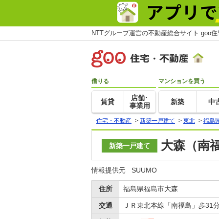
NTTグループ運営の不動産総合サイト goo
借りる
マンションを買う
店舗･
賃貸
新築
中
事業用
住宅・不動産
>
新築一戸建て
>
東北
>
福島
大森（南福
新築一戸建て
情報提供元
SUUMO
住所
福島県福島市大森
交通
ＪＲ東北本線「南福島」歩31分