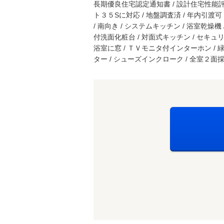
長期優良住宅認定通知書 / 設計住宅性能評価
ト３５Sに対応 / 地盤調査済 / 年内引渡可 
/ 南向き / システムキッチン / 浴室乾燥機 
付洗面化粧台 / 対面式キッチン / セキュリテ
浴室に窓 / ＴＶモニタ付インターホン / 
ター / シューズインクローク / 全室２面採光