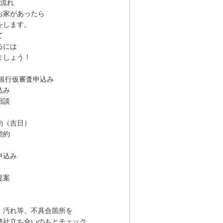
の流れ
お家があったら
をします。
て
るには
ましょう！
＋銀行仮審査申込み
込み
相談
約（吉日）
契約
申込み
提案
汚れ等、不具合箇所を
社立ち合いのもとチェック