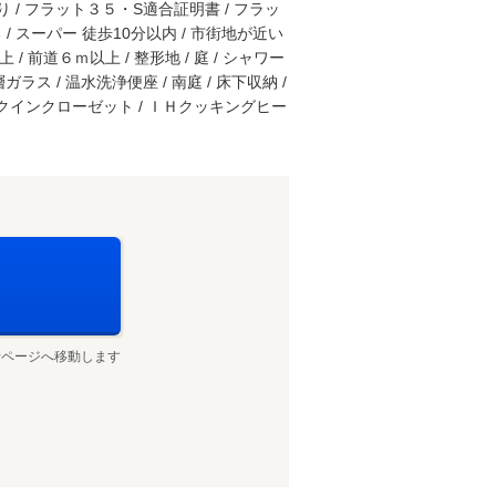
 / フラット３５・S適合証明書 / フラッ
る / スーパー 徒歩10分以内 / 市街地が近い
 / 前道６ｍ以上 / 整形地 / 庭 / シャワー
ラス / 温水洗浄便座 / 南庭 / 床下収納 /
ークインクローゼット / ＩＨクッキングヒー
せページへ移動します