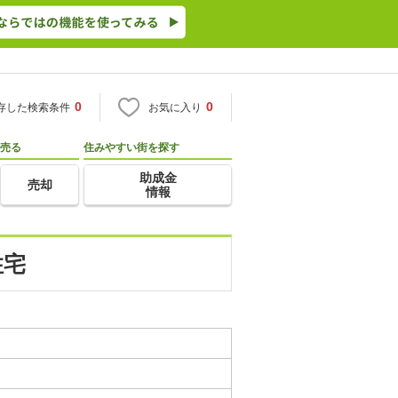
0
0
存した検索条件
お気に入り
売る
住みやすい街を探す
助成金
売却
情報
住宅