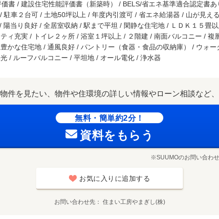
書 / 建設住宅性能評価書（新築時） / BELS/省エネ基準適合認定書あり
/ 駐車２台可 / 土地50坪以上 / 年度内引渡可 / 省エネ給湯器 / 山が見え
/ 陽当り良好 / 全居室収納 / 駅まで平坦 / 閑静な住宅地 / ＬＤＫ１５畳以上
ィ充実 / トイレ２ヶ所 / 浴室１坪以上 / ２階建 / 南面バルコニー / 複層ガ
緑豊かな住宅地 / 通風良好 / パントリー（食器・食品の収納庫） / ウォ
 / ルーフバルコニー / 平坦地 / オール電化 / 浄水器
物件を見たい、物件や住環境の詳しい情報やローン相談など、
無料・簡単約2分！
資料をもらう
※SUUMOのお問い合わ
お気に入りに追加する
お問い合わせ先
住まい工房やまぎし(株)