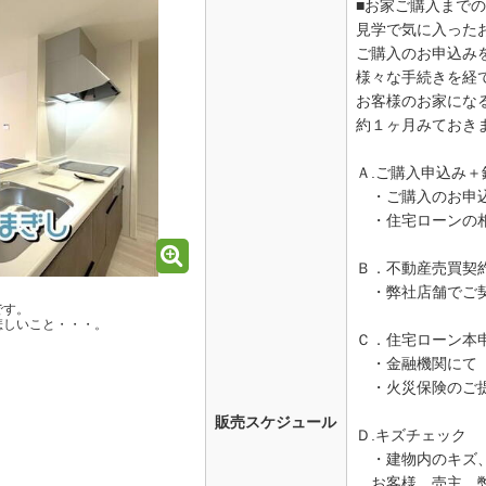
■お家ご購入まで
見学で気に入った
ご購入のお申込み
様々な手続きを経
お客様のお家にな
約１ヶ月みておき
Ａ.ご購入申込み
・ご購入のお申
・住宅ローンの
Ｂ．不動産売買契
・弊社店舗でご
です。
悲しいこと・・・。
Ｃ．住宅ローン本
・金融機関にて
・火災保険のご
販売スケジュール
Ｄ.キズチェック
・建物内のキズ、
お客様、売主、弊