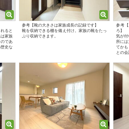
参考【靴の大きさは家族成長の記録です】
参考【
まれると
靴を収納できる棚を備え付け。家族の靴をたっ
ろ】
れは家族
ぷり収納できます。
気が付
なのであ
所には
の歴史な
てかも
との会話