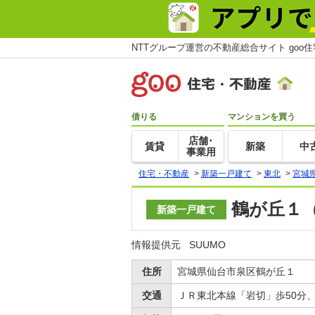
NTTグループ運営の不動産総合サイト goo
借りる
マンションを買う
店舗･
賃貸
新築
中
事業用
住宅・不動産
>
新築一戸建て
>
東北
>
宮城
鶴が丘１（
新築一戸建て
情報提供元
SUUMO
住所
宮城県仙台市泉区鶴が丘１
交通
ＪＲ東北本線「岩切」歩50分