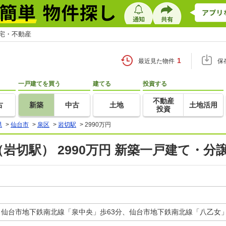
住宅・不動産
1
最近見た物件
保
一戸建てを買う
建てる
投資する
不動産
古
新築
中古
土地
土地活用
投資
県
>
仙台市
>
泉区
>
岩切駅
>
2990万円
岩切駅） 2990万円 新築一戸建て・分
、仙台市地下鉄南北線「泉中央」歩63分、仙台市地下鉄南北線「八乙女」