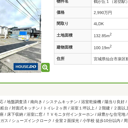
物件名
鶴が丘１（岩切駅） 
価格
2,990万円
間取り
4LDK
2
土地面積
132.85m
2
建物面積
100.19m
住所
宮城県仙台市泉区
 地盤調査済 / 南向き / システムキッチン / 浴室乾燥機 / 陽当り良好 /
粧台 / 対面式キッチン / トイレ２ヶ所 / 浴室１坪以上 / ２階建 / ２面
便座 / 床下収納 / 浴室に窓 / ＴＶモニタ付インターホン / 緑豊かな住宅地 
ガス / シューズインクローク / 全室２面採光 / 小学校 徒歩10分以内 / 