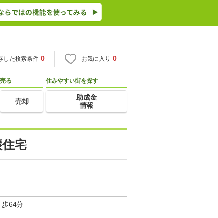
0
0
存した検索条件
お気に入り
売る
住みやすい街を探す
助成金
売却
情報
譲住宅
歩64分