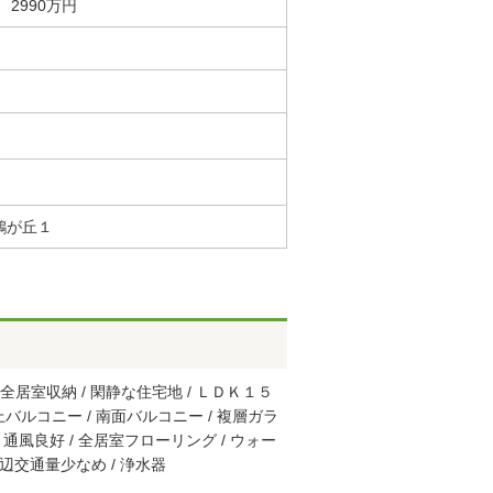
2990万円
鶴が丘１
 全居室収納 / 閑静な住宅地 / ＬＤＫ１５
以上バルコニー / 南面バルコニー / 複層ガラ
/ 通風良好 / 全居室フローリング / ウォー
周辺交通量少なめ / 浄水器