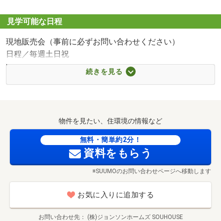
■【小学校】札幌市立南郷小学校（約180m・徒歩3分）
■【中学校】札幌市立白石中学校（約500m・徒歩7分）
見学可能な日程
■【幼稚園・保育園】認定こども園幌東保育園（約300m・
現地販売会（事前に必ずお問い合わせください）
徒歩4分）
日程／毎週土日祝
■【幼稚園・保育園】本郷幼稚園（約650m・徒歩9分）
時間／10:00～17:00
■【スーパー】スーパーアークス白石店（約800m・徒歩10
続きを見る
【完成前相談受付中！】
分）
■【スーパー】ザ・ビッグエクスプレス白石中央店（約
札幌市立南郷小学校まで180m
■ローン・資金の相談をしたい
800m・徒歩10分）
この物件を購入した場合の月々の返済はいくら？建物以外
■【コンビニ】ローソン札幌本郷通四丁目店（約130m・徒
物件を見たい、住環境の情報など
に発生する費用は何かあるの？購入前の資金の疑問を一か
歩2分）
ら丁寧にご説明いたします。
無料・簡単約2分！
■【コンビニ】セイコーマート本通5丁目店（約400m・徒
資料をもらう
歩5分）
■実際の建物を見学したい
■【ドラッグストア】サツドラ本郷店（約180m・徒歩3
※SUUMOのお問い合わせページへ移動します
完成済みの物件がある場合、そちらをご案内することが可
分）
能です！仕様や内装は全物件同じなので、間取りが違って
■【病院】医療法人社団信佑会吉田記念病院（約650m・徒
お気に入りに追加する
も完成後のイメージがよりつきやすいです♪
歩9分）
さらに、SOUHOUSEのショールームでは、未完成物件のバ
■【病院】社会医療法人北楡会札幌北楡病院（約900m・徒
お問い合わせ先
(株)ジョンソンホームズ SOUHOUSE