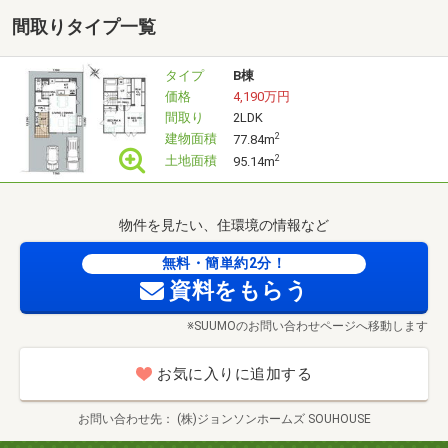
承っております。
間取りタイプ一覧
安心してマイホームを購入するために、スタッフがお手伝
いいたします。
タイプ
B棟
小さなお悩みもお気軽にお問い合わせください♪
価格
4,190万円
間取り
2LDK
建物面積
2
77.84m
◎平日の相談もOKです！（毎週火・水定休日除く）
土地面積
2
95.14m
------------------
物件を見たい、住環境の情報など
ジョンソンホームズの建売住宅【SOU HOUSE(ソウハウ
無料・簡単約2分！
ス)】とは？
資料をもらう
・ジョンソンホームズの注文住宅と同じ工法・性能の安心
※SUUMOのお問い合わせページへ移動します
で頑丈な造りの家
・カーテン・照明・エアコンのほか、カップボードや食洗
お気に入りに追加する
機も標準装備
お問い合わせ先
(株)ジョンソンホームズ SOUHOUSE
・建売住宅とは思えない、プロがトータルコーディネート
したおしゃれな内装