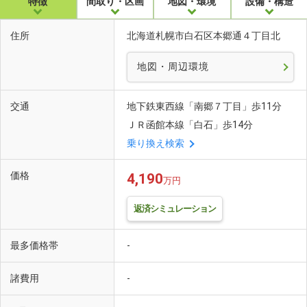
特徴
間取り・区画
地図・環境
設備・構造
住所
北海道札幌市白石区本郷通４丁目北
地図・周辺環境
交通
地下鉄東西線「南郷７丁目」歩11分
ＪＲ函館本線「白石」歩14分
乗り換え検索
価格
4,190
万円
返済シミュレーション
最多価格帯
-
諸費用
-