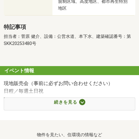
規制区域、高度地区、都市再生特別
地区
特記事項
担当者：菅原 健介、設備：公営水道、本下水、建築確認番号：第
SKK20253480号
イベント情報
現地販売会（事前に必ずお問い合わせください）
日程／毎週土日祝
時間／10:00～17:00
続きを見る
【完成前相談受付中！】
■ローン・資金の相談をしたい
この物件を購入した場合の月々の返済はいくら？建物以外
物件を見たい、住環境の情報など
に発生する費用は何かあるの？購入前の資金の疑問を一か