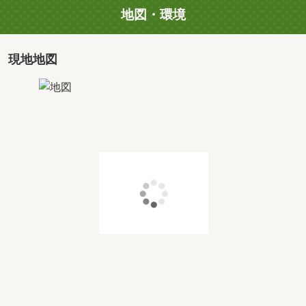
地図・環境
・アフターメンテナンスは一生涯、不具合が出た場合すぐ
対応いたします
現地地図
ハウスメーカーだからこそできる、安心した暮らしを送れ
る建売住宅をお届けしています。