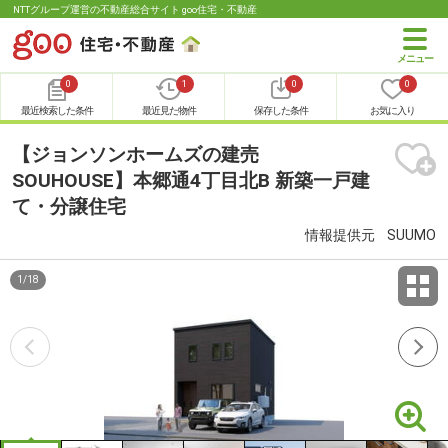
NTTグループ運営の不動産総合サイト goo住宅・不動産
0
1
0
0
最近検索した条件
最近見た物件
保存した条件
お気に入り
【ジョンソンホームズの建売
SOUHOUSE】本郷通4丁目北B 新築一戸建
て・分譲住宅
情報提供元
SUUMO
1
/
18