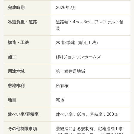
完成時期
2026年7月
私道負担・道路
道路幅：4ｍ～8ｍ、アスファルト舗
装
構造・工法
木造2階建（軸組工法）
施工
(株)ジョンソンホームズ
用途地域
第一種住居地域
敷地権利
所有権
地目
宅地
建ぺい率/容積率
建ペい率：60％、容積率：200％
その他制限事項
景観法による規制有、宅地造成工事