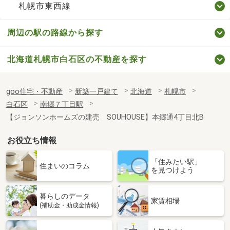
札幌市東西線
周辺の駅の路線から探す
北海道札幌市白石区の不動産を探す
goo住宅・不動産
新築一戸建て
北海道
札幌市
白石区
南郷７丁目駅
【ジョンソンホームズの建売 SOUHOUSE】本郷通4丁目北B
お役立ち情報
「住みたい駅」
住まいのコラム
を見つけよう
暮らしのデータ
家賃相場
(補助金・助成金情報)