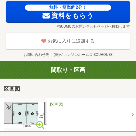
ら丁寧にご説明いたします。
無料・簡単約2分！
資料をもらう
■実際の建物を見学したい
※SUUMOのお問い合わせページへ移動します
完成済みの物件がある場合、そちらをご案内することが可
能です！仕様や内装は全物件同じなので、間取りが違って
お気に入りに追加する
も完成後のイメージがよりつきやすいです♪
さらに、SOUHOUSEのショールームでは、未完成物件のバ
お問い合わせ先
(株)ジョンソンホームズ SOUHOUSE
ーチャル内覧や「第一種換気システム」の性能を体感でき
る専用ブースも！キッズルームやベビー休憩室も完備して
間取り・区画
いますので、小さなお子様連れでもゆっくりと見学や相談
ができます。
区画図
■他の建売情報について
自分の希望エリアで、今後販売予定の物件は何かあるの？
区画図
対面でしかお伝えすることができない内容もございますの
で、ご見学と合わせてお気軽にお尋ねください！
外出を控えたいという方のために、オンラインでの相談も