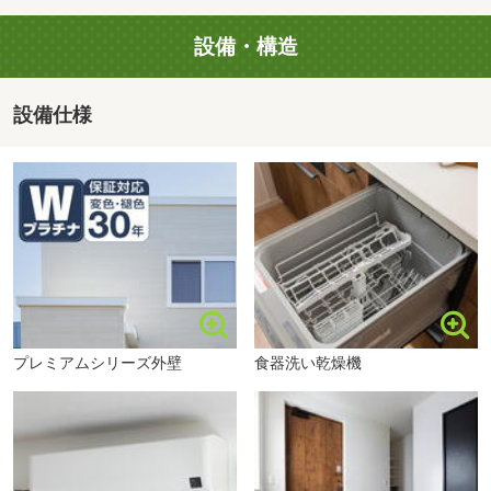
ーチャル内覧や「第一種換気システム」の性能を体感でき
歩12分）
る専用ブースも！キッズルームやベビー休憩室も完備して
■【郵便局】白石本通北郵便局（約400m・徒歩5分）
設備・構造
いますので、小さなお子様連れでもゆっくりと見学や相談
■【銀行】北洋銀行白石中央支店（約300m・徒歩4分）
ができます。
■【銀行】北門信用金庫白石支店（約450m・徒歩6分）
設備仕様
札幌市立白石中学校まで500m
■【公園】てまり公園（約260m・徒歩4分）
■他の建売情報について
■【公園】本通公園（約270m・徒歩4分）
自分の希望エリアで、今後販売予定の物件は何かあるの？
対面でしかお伝えすることができない内容もございますの
で、ご見学と合わせてお気軽にお尋ねください！
外出を控えたいという方のために、オンラインでの相談も
承っております。
安心してマイホームを購入するために、スタッフがお手伝
プレミアムシリーズ外壁
食器洗い乾燥機
いいたします。
小さなお悩みもお気軽にお問い合わせください♪
◎平日の相談もOKです！（毎週火・水定休日除く）