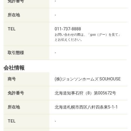
免許番号
-
所在地
-
セイコーマート本通5丁目店まで400m
TEL
011-737-8888
お問い合わせの際は、「goo（グー）を見て」
とお伝えください。
取引態様
-
会社情報
商号
(株)ジョンソンホームズ SOUHOUSE
免許番号
北海道知事石狩（8）第005672号
所在地
北海道札幌市西区八軒四条東5-1-1
TEL
-
サツドラ本郷店まで180m