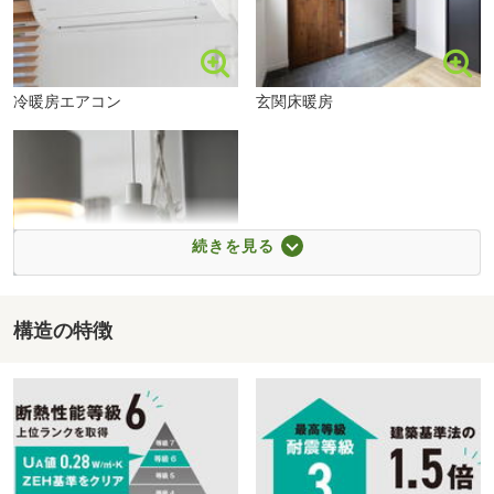
本郷幼稚園まで650m
------------------
ジョンソンホームズの建売住宅【SOU HOUSE(ソウハウ
ス)】とは？
冷暖房エアコン
玄関床暖房
・ジョンソンホームズの注文住宅と同じ工法・性能の安心
で頑丈な造りの家
・カーテン・照明・エアコンのほか、カップボードや食洗
機も標準装備
続きを見る
・建売住宅とは思えない、プロがトータルコーディネート
したおしゃれな内装
・アフターメンテナンスは一生涯、不具合が出た場合すぐ
構造の特徴
カーテン・照明
対応いたします
ハウスメーカーだからこそできる、安心した暮らしを送れ
スーパーアークス白石店まで800m
る建売住宅をお届けしています。