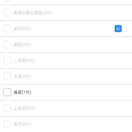
希望の森公園前
(0件)
梁川
(0件)
始
新田
(0件)
二井田
(0件)
大泉
(0件)
保原
(1件)
上保原
(0件)
高子
(0件)