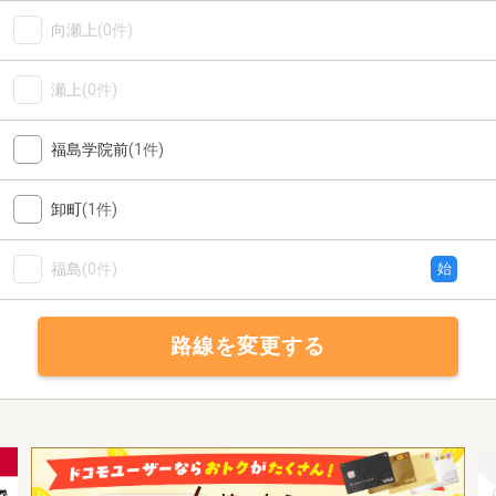
向瀬上
(0件)
瀬上
(0件)
福島学院前
(1件)
卸町
(1件)
福島
(0件)
始
路線を変更する