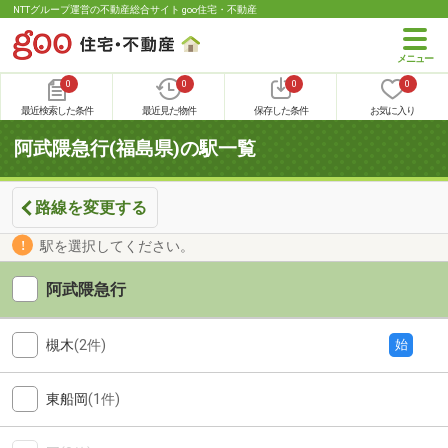
NTTグループ運営の不動産総合サイト goo住宅・不動産
0
0
0
0
最近検索した条件
最近見た物件
保存した条件
お気に入り
阿武隈急行(福島県)の駅一覧
路線を変更する
駅を選択してください。
阿武隈急行
槻木
(2件)
始
東船岡
(1件)