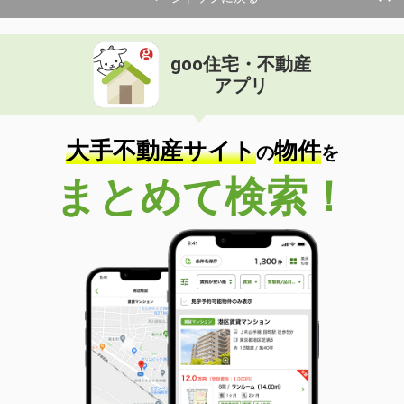
goo住宅・不動産
アプリ
大手不動産サイト
物件
の
を
まとめて検索！