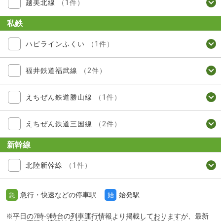
越美北線
（1件）
私鉄
ハピラインふくい
（1件）
福井鉄道福武線
（2件）
えちぜん鉄道勝山線
（1件）
えちぜん鉄道三国線
（2件）
新幹線
北陸新幹線
（1件）
急行・快速などの停車駅
始発駅
急
始
※平日の7時-9時台の列車運行情報より掲載しておりますが、最新