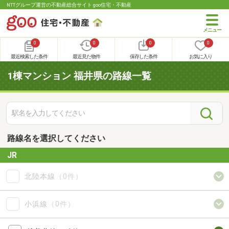
NTTグループ運営の不動産総合サイト goo住宅・不動産
0
0
0
0
最近検索した条件
最近見た物件
保存した条件
お気に入り
1棟マンション 福井県の路線一覧
路線名を選択してください
JR
北陸本線
（0件）
小浜線
（0件）