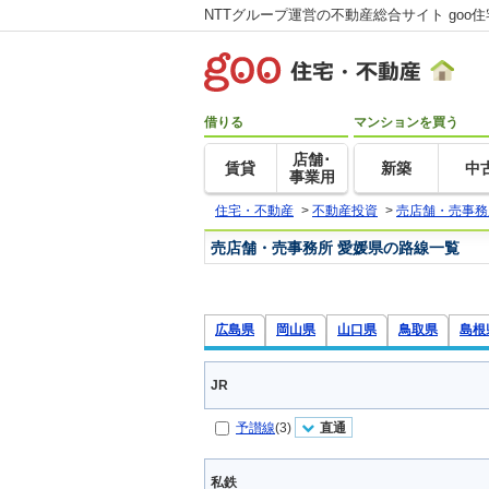
NTTグループ運営の不動産総合サイト goo
借りる
マンションを買う
店舗･
賃貸
新築
中
事業用
住宅・不動産
>
不動産投資
>
売店舗・売事務
売店舗・売事務所 愛媛県の路線一覧
広島県
岡山県
山口県
鳥取県
島根
JR
予讃線
(3)
直通
私鉄