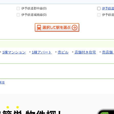
伊予鉄道郡中線(0)
伊予鉄
伊予鉄道城南線(0)
伊予鉄道
1棟マンション
1棟アパート
売ビル
店舗付き住宅
売店舗
事項