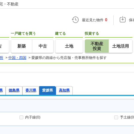
住宅・不動産
0
最近見た物件
保
一戸建てを買う
建てる
投資する
不動産
古
新築
中古
土地
土地活用
投資
所
>
中国・四国
>
愛媛県の路線から売店舗・売事務所物件を探す
県
徳島県
香川県
愛媛県
高知県
内子線(0)
予土線(0