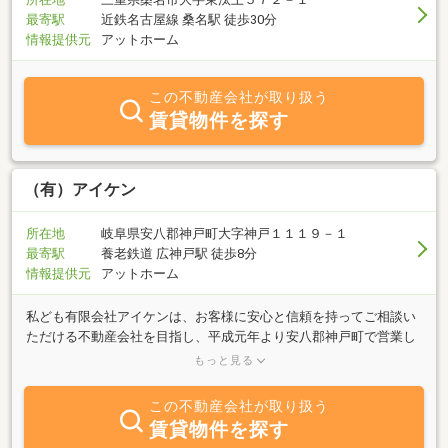
最寄駅
近鉄名古屋線 桑名駅 徒歩30分
情報提供元
アットホーム
この不動産会社が取り扱う
賃貸物件を探す
（有）アイケン
所在地
岐阜県安八郡神戸町大字神戸１１１９－１
最寄駅
養老鉄道 広神戸駅 徒歩8分
情報提供元
アットホーム
私ども有限会社アイケンは、お客様に安心と信頼を持ってご相談い
ただける不動産会社を目指し、平成元年より安八郡神戸町で営業し
ております。不動産に関するご相談、資料提供は無料で行っており
もっと見る
ますので、神戸町や大垣市など周辺地域で土地をお探しの方は、お
気軽にお問合わせください。お客様のご要望に合わせた情報収集と
この不動産会社が取り扱う
サービスの提供で、ご満足いただける物件が見つかるよう努めてま
賃貸物件を探す
いります。土地や住宅を売りたい方、買いたい方、お手持ちの不動