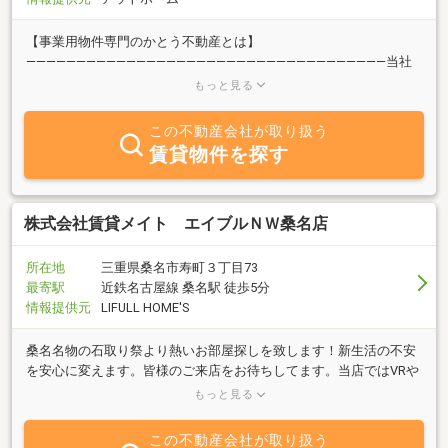
【事業用物件専門のかとう不動産とは】
――――――――――――――――――――――――――――――――――――当社
は店舗、事務所、倉庫などの事業用物件を専門に扱っている不動産
もっと見る
会社です。一般住宅をお取り扱いしない代わりに、事業用物件の情
報収集には力をいれております。
この不動産会社が取り扱う
――――――――――――――――――――――――――――――――――――【事
賃貸物件を探す
業用物件をお探しなら、かとう不動産ホームページをご活用下さ
い】――――――――――――――――――――――――――――――――――――
他社や大手ポータルサイトでは掲載されていない情報、事業用物件
ならではの視点で物件探しができるようにこだわりました。また1
株式会社賃貸メイト エイブルＮＷ桑名店
物件につき最大40枚画像掲載しております。皆様の事業の少しでも
お役にたてれば幸いです。
所在地
三重県桑名市寿町３丁目73
――――――――――――――――――――――――――――――――――――【HP
最寄駅
近鉄名古屋線 桑名駅 徒歩5分
に地図検索機能を追加】・店舗・倉庫等をカテゴリー別で絞込み・
情報提供元
LIFULL HOME'S
「案内」ボタンで物件までのルート表示【かとう不動産 HP：
http://kato-r.jp 】
桑名名物の石取り祭より熱いお部屋探しを致します！新生活の不安
を安心に変えます。皆様のご来店をお待ちしてます。当店ではVRや
オンライン契約、クレジットカード決済にも対応しており未来店で
もっと見る
もお部屋を探せます
この不動産会社が取り扱う