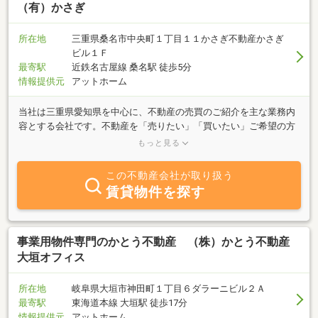
（有）かさぎ
所在地
三重県桑名市中央町１丁目１１かさぎ不動産かさぎ
ビル１Ｆ
最寄駅
近鉄名古屋線 桑名駅 徒歩5分
情報提供元
アットホーム
当社は三重県愛知県を中心に、不動産の売買のご紹介を主な業務内
容とする会社です。不動産を「売りたい」「買いたい」ご希望の方
はお気軽にご相談ください。また不動産に関するご質問等も、全力
もっと見る
でお答えいたします。不動産のことなら、ぜひ「かさぎ不動産」に
お任せください。
この不動産会社が取り扱う
賃貸物件を探す
事業用物件専門のかとう不動産 （株）かとう不動産
大垣オフィス
所在地
岐阜県大垣市神田町１丁目６ダラーニビル２Ａ
最寄駅
東海道本線 大垣駅 徒歩17分
情報提供元
アットホーム