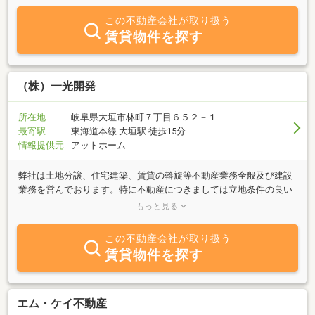
この不動産会社が取り扱う
賃貸物件を探す
（株）一光開発
所在地
岐阜県大垣市林町７丁目６５２－１
最寄駅
東海道本線 大垣駅 徒歩15分
情報提供元
アットホーム
弊社は土地分譲、住宅建築、賃貸の斡旋等不動産業務全般及び建設
業務を営んでおります。特に不動産につきましては立地条件の良い
土地をご提供させて頂きます。名古屋に通勤に便利な大垣駅近郊で
もっと見る
駅へ徒歩圏内の物件を得意としております。又、住宅建築につきま
しては、省エネ性、耐久性、耐震性の高い「ＦＰの家」をご提供し
この不動産会社が取り扱う
ております。弊社のご提案するＦＰの家は、国からの補助金を受け
賃貸物件を探す
取って頂くことができます。その内容はエコポイント（３０万円）
に限らず、省エネ性の高い住宅だけに与えられる経済産業省ＮＥＤ
Ｏ（ネド）機構の補助金（延床面積４０坪程度で約１８０万円）も
ございます。その他各種補助金のご提案もさせて頂いております。
エム・ケイ不動産