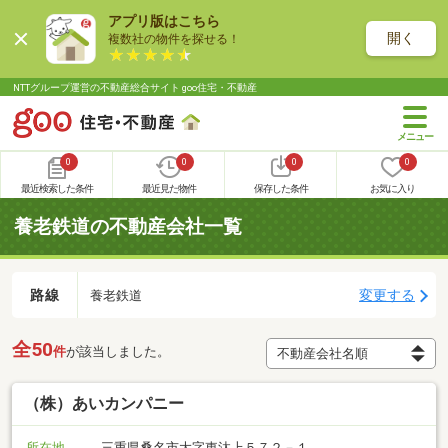
アプリ版はこちら
開く
複数社の物件を探せる！
NTTグループ運営の不動産総合サイト goo住宅・不動産
0
0
0
0
最近検索した条件
最近見た物件
保存した条件
お気に入り
養老鉄道の不動産会社一覧
路線
変更する
養老鉄道
全50
件
が該当しました。
（株）あいカンパニー
所在地
三重県桑名市大字東汰上５７２－１