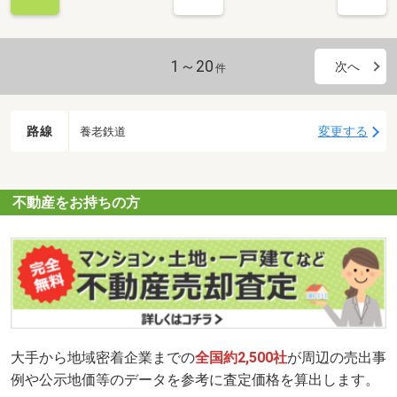
1～20
次へ
件
路線
変更する
養老鉄道
不動産をお持ちの方
大手から地域密着企業までの
全国約2,500社
が周辺の売出事
例や公示地価等のデータを参考に査定価格を算出します。