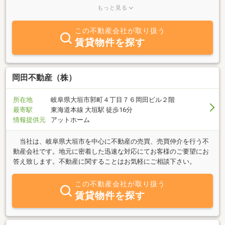
随時承っております。店頭へ御足労頂かなくても、携帯電話やパソ
もっと見る
コンにメールで情報提供ができる為、無駄に手間や時間を費やす事
もございませんし、常にリアルタイムの情報を入手頂けます。物件
この不動産会社が取り扱う
の種類も住宅用地はもちろんの事、事業用、一戸建、マンションな
賃貸物件を探す
ど幅広く御提案できます。当社はＪＲ「大垣駅」を北へ約９００ｍ
にございます。お車でお越しの方には南側（大垣駅側）に駐車場も
完備しております。
岡田不動産（株）
所在地
岐阜県大垣市郭町４丁目７６岡田ビル２階
最寄駅
東海道本線 大垣駅 徒歩16分
情報提供元
アットホーム
当社は、岐阜県大垣市を中心に不動産の売買、売買仲介を行う不
動産会社です。地元に密着した迅速な対応にてお客様のご要望にお
答え致します。不動産に関することはお気軽にご相談下さい。
この不動産会社が取り扱う
賃貸物件を探す