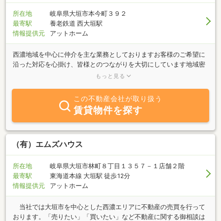
省エネ性が高く、３世代暮らすことのできる寿命の長～いＦＰの家
を補助金を使って賢く、さらに経済的に建てられませんか。又、賃
所在地
岐阜県大垣市本今町３９２
貸物件につきましても自社物件を数多く取揃えております。
最寄駅
養老鉄道 西大垣駅
情報提供元
アットホーム
西濃地域を中心に仲介を主な業務としておりますお客様のご希望に
沿った対応を心掛け、皆様とのつながりを大切にしています地域密
着はもちろん遠方の物件の取り扱いもしておりますお気軽にご連
もっと見る
絡、ご来店ください
この不動産会社が取り扱う
賃貸物件を探す
（有）エムズハウス
所在地
岐阜県大垣市林町８丁目１３５７－１店舗２階
最寄駅
東海道本線 大垣駅 徒歩12分
情報提供元
アットホーム
当社では大垣市を中心とした西濃エリアに不動産の売買を行って
おります。「売りたい」「買いたい」など不動産に関する御相談は