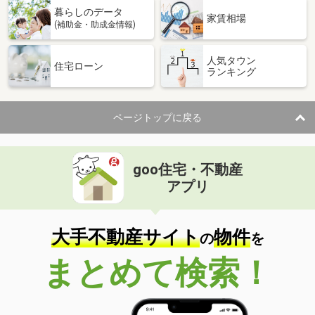
暮らしのデータ
家賃相場
(補助金・助成金情報)
人気タウン
住宅ローン
ランキング
ページトップに戻る
goo住宅・不動産
アプリ
大手不動産サイト
物件
の
を
まとめて検索！