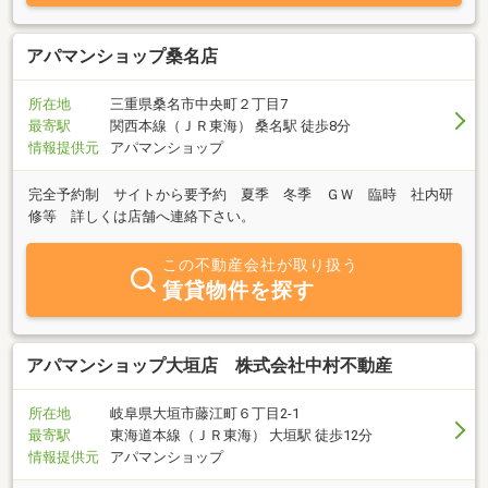
産の管理や活用でお悩みの方、まずは一度ご相談ください。お客様
に最良の選択をして喜んでいただけるよう、全力でサポートさせて
いただきます。
アパマンショップ桑名店
所在地
三重県桑名市中央町２丁目7
最寄駅
関西本線（ＪＲ東海） 桑名駅 徒歩8分
情報提供元
アパマンショップ
完全予約制 サイトから要予約 夏季 冬季 ＧＷ 臨時 社内研
修等 詳しくは店舗へ連絡下さい。
この不動産会社が取り扱う
賃貸物件を探す
アパマンショップ大垣店 株式会社中村不動産
所在地
岐阜県大垣市藤江町６丁目2-1
最寄駅
東海道本線（ＪＲ東海） 大垣駅 徒歩12分
情報提供元
アパマンショップ