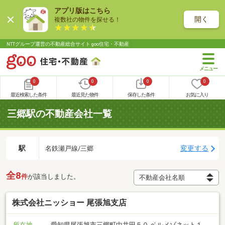
アプリ版はこちら
開く
複数社の物件を探せる！
NTTグループ運営の不動産総合サイト goo住宅・不動産
0
0
0
0
最近検索した条件
最近見た物件
保存した条件
お気に入り
三郷駅の不動産会社一覧
駅
変更する
名鉄瀬戸線/三郷
全8
件
が該当しました。
株式会社ニッショー 尾張旭支店
所在地
愛知県尾張旭市三郷町中井田５０ ベルメゾネット１