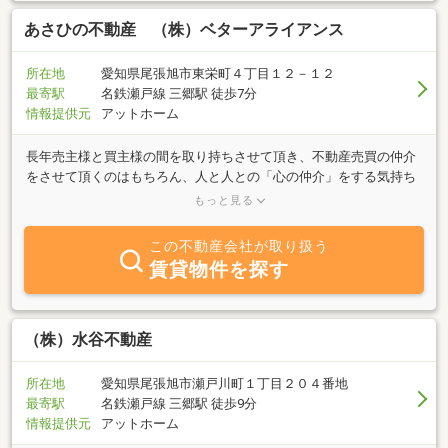
あさひの不動産 （株）ベターアライアンス
所在地
愛知県尾張旭市東栄町４丁目１２－１２
最寄駅
名鉄瀬戸線 三郷駅 徒歩7分
情報提供元
アットホーム
長年売主様と買主様の間を取り持ちさせて頂き、不動産売買の仲介
をさせて頂くのはもちろん、人と人との「心の仲介」をする気持ち
で日々取り組んで参りました。どんなに大きい会社でも、最後は担
もっと見る
当者レベルの「人間力」によって売買成立の成否が変わってくるの
をこの眼で何度も目撃してきました。不動産・建築業界に身を置い
この不動産会社が取り扱う
て25年以上のキャリアの中で、成功と失敗の経験値を積み上げて、
賃貸物件を探す
ベストな提案力・問題解決能力を磨いて参りました。不動産に関す
ることなら何でもご相談ください。総合力で皆様の期待に応えて参
ります。どうぞ宜しくお願い致します！
（株）水谷不動産
所在地
愛知県尾張旭市瀬戸川町１丁目２０４番地
最寄駅
名鉄瀬戸線 三郷駅 徒歩9分
情報提供元
アットホーム