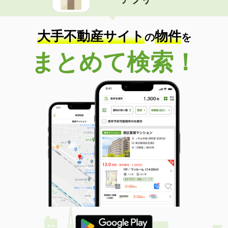
大手不動産サイト
物件
の
を
まとめて検索！