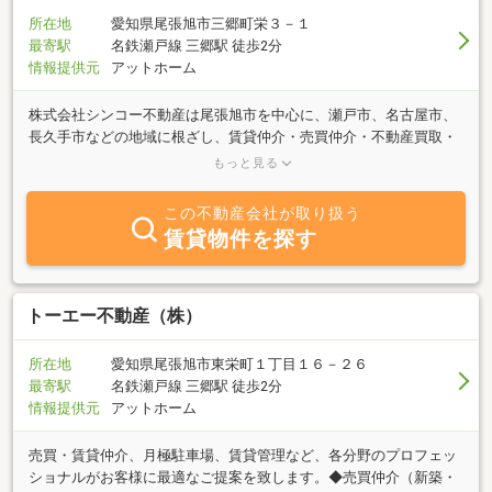
所在地
愛知県尾張旭市三郷町栄３－１
最寄駅
名鉄瀬戸線 三郷駅 徒歩2分
情報提供元
アットホーム
株式会社シンコー不動産は尾張旭市を中心に、瀬戸市、名古屋市、
長久手市などの地域に根ざし、賃貸仲介・売買仲介・不動産買取・
不動産管理・空家相談・相続相談・リフォーム業務まで幅広く対応
もっと見る
しております。私たちは「地域密着」を大切にし、一つひとつのご
縁に誠実に向き合うことを何よりの使命と考えております。不動産
この不動産会社が取り扱う
は人生の中でも大きな決断のひとつです。だからこそ、お客様の想
賃貸物件を探す
いに寄り添いながら、確実に、そして迅速に対応することで、安心
してお任せいただける存在であり続けたいと考えております。
トーエー不動産（株）
所在地
愛知県尾張旭市東栄町１丁目１６－２６
最寄駅
名鉄瀬戸線 三郷駅 徒歩2分
情報提供元
アットホーム
売買・賃貸仲介、月極駐車場、賃貸管理など、各分野のプロフェッ
ショナルがお客様に最適なご提案を致します。◆売買仲介（新築・