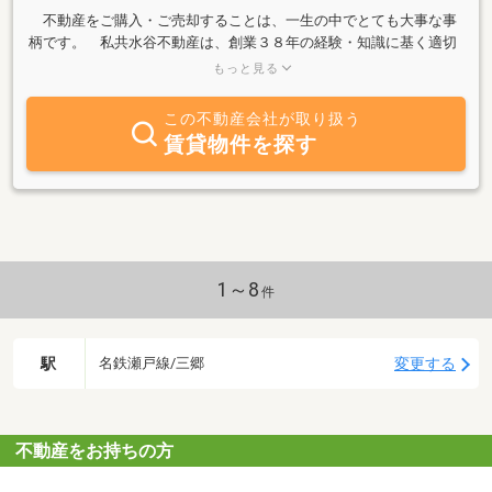
不動産をご購入・ご売却することは、一生の中でとても大事な事
柄です。 私共水谷不動産は、創業３８年の経験・知識に基く適切
なアドバイス、誠実、細やかな対応を通じて、お客様に安心・満足
もっと見る
していただける取引を常に心掛けております。 尾張旭市・瀬戸市
の地域で土地・戸建・マンションの売買・仲介・リフォーム・賃貸
この不動産会社が取り扱う
等、不動産の事なら何でもお気軽に御相談下さい。
賃貸物件を探す
1～8
件
駅
変更する
名鉄瀬戸線/三郷
不動産をお持ちの方