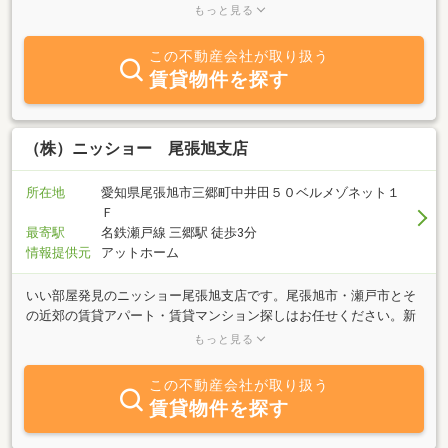
土地・戸建・マンションetc）・物件の選び方って？・いくらあれば
もっと見る
家って建てられるの？・住宅ローンはいくら借りられるんだろ
う？・新築と中古のメリット、デメリットって？◆売買仲介（売
この不動産会社が取り扱う
却）・いくらで売れるか知りたい・相続した家をどうしたらいいの
賃貸物件を探す
か・・・・転勤や住み替えで今の家を売却したい◆賃貸仲介（アパ
ート・マンション・戸建・テナント・倉庫・土地etc）・ペット可や
敷金礼金ゼロの物件を探したい・遠方からの引っ越しで、地域のこ
とがよくわからない・広い一戸建てを借りてみたい・お店や事務所
（株）ニッショー 尾張旭支店
を開きたい困ったとき、迷ったとき、いつでも相談して頂けるアッ
トホームな「このまちの不動産屋さん」です。気軽にお立ち寄りく
所在地
愛知県尾張旭市三郷町中井田５０ベルメゾネット１
ださい！ホームページにも物件を多数掲載中！ブログもやっていま
Ｆ
すのでぜひ一度ご覧ください！
最寄駅
名鉄瀬戸線 三郷駅 徒歩3分
情報提供元
アットホーム
いい部屋発見のニッショー尾張旭支店です。尾張旭市・瀬戸市とそ
の近郊の賃貸アパート・賃貸マンション探しはお任せください。新
婚・ファミリーさんから単身さん向けの物件まで豊富な物件を取り
もっと見る
揃えております。当店は、名鉄瀬戸線三郷駅より南へ２００ｍにご
ざいます。お車でご来店のお客様は専用駐車場をご利用ください。
この不動産会社が取り扱う
お気軽なお電話・ご来店を心よりお待ちしております。
賃貸物件を探す