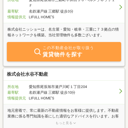
Ｆ
最寄駅
名鉄瀬戸線 三郷駅 徒歩3分
情報提供元
LIFULL HOME'S
株式会社ニッショーは、名古屋・愛知・岐阜・三重に７３拠点の情
報ネットワークを構築。当社管理物件も多数ございます。
この不動産会社が取り扱う
賃貸物件を探す
株式会社水谷不動産
所在地
愛知県尾張旭市瀬戸川町１丁目204
最寄駅
名鉄瀬戸線 三郷駅 徒歩10分
情報提供元
LIFULL HOME'S
地元密着で、常に最新の不動産情報をお客様に提供します。不動産
業務に係る専門知識を基にした適切なアドバイスを行います。お客
様にとって高い買い物ですから、私共から無理にしつこい営業をす
もっと見る
る事はいたしません。