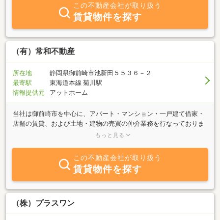
この不動産会社が取り扱う
賃貸物件を探す
（有）常和不動産
所在地
静岡県御前崎市池新田５５３６－２
最寄駅
東海道本線 菊川駅
情報提供元
アットホーム
当社は御前崎市を中心に、アパート・マンション・一戸建て借家・
店舗の賃貸、および土地・建物の売買の仲介業務を行なっておりま
す。また、菊川市・掛川市（南部）の物件を取り扱っております。
もっと見る
お探しの物件がありましたら、ぜひ当社までお気軽にお問い合わせ
下さい。
この不動産会社が取り扱う
賃貸物件を探す
（株）プラスワン