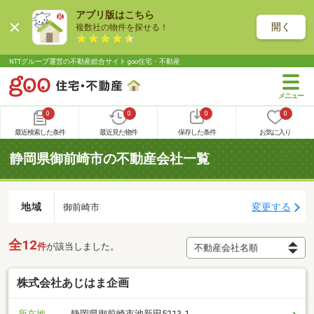
アプリ版はこちら
開く
複数社の物件を探せる！
NTTグループ運営の不動産総合サイト goo住宅・不動産
0
0
0
0
最近検索した条件
最近見た物件
保存した条件
お気に入り
静岡県御前崎市の不動産会社一覧
地域
変更する
御前崎市
全12
件
が該当しました。
株式会社あじはま企画
所在地
静岡県御前崎市池新田5213-1