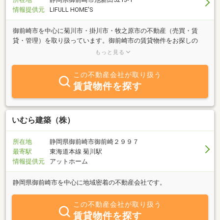
情報提供元
LIFULL HOME'S
御前崎市を中心に菊川市・掛川市・牧之原市の不動産（売買・賃
貸・管理）を取り扱っています。御前崎市の賃貸物件をお探しの
方、土地・建物の売買を希望されている方はお気軽にご来店くださ
もっと見る
い。
この不動産会社が取り扱う
賃貸物件を探す
いむら建築（株）
所在地
静岡県御前崎市御前崎２９９７
最寄駅
東海道本線 菊川駅
情報提供元
アットホーム
静岡県御前崎市を中心に地域密着の不動産会社です。
この不動産会社が取り扱う
賃貸物件を探す