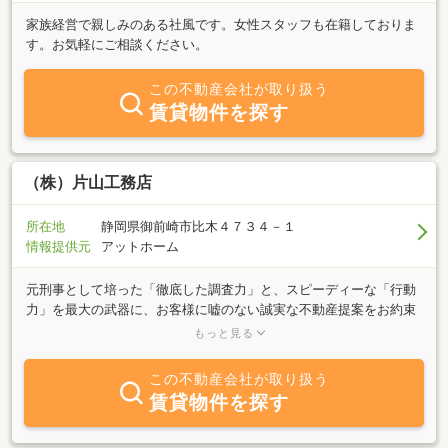
家族経営で親しみのある社風です。女性スタッフも在籍しておりま
す。お気軽にご相談ください。
この不動産会社が取り扱う
賃貸物件を探す
（株）片山工務店
所在地
静岡県御前崎市比木４７３４－１
情報提供元
アットホーム
元刑事として培った「徹底した調査力」と、スピーディーな「行動
力」を最大の武器に、お客様に嘘のない誠実な不動産提案をお約束
します。戸建てや土地などの一般的な不動産売買にとどまらず、海
もっと見る
沿いなどで非日常を楽しむ「リゾート物件」や、将来の資産形成に
向けた「投資用物件」の取り扱いも得意としております。さらに、
この不動産会社が取り扱う
不動産仲介だけで終わらないのが当社の強みです。中古住宅の再生
賃貸物件を探す
や新築など、高品質な「自社施工」による建築・リノベーションに
ワンストップで対応できるほか、お客様のご要望やプランに合わせ