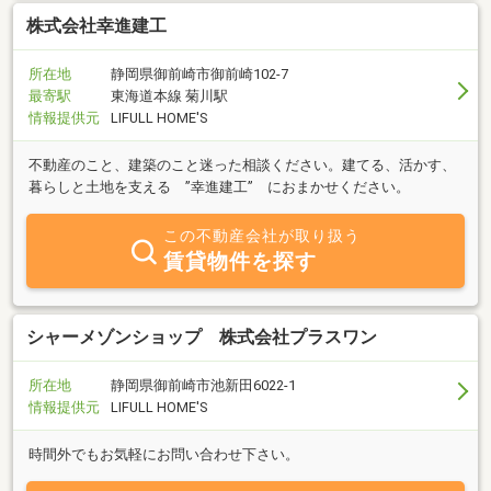
て、信頼できる「地場の優良工務店」をご紹介することも可能で
す。「思い立ったらすぐ行動！」のフットワークの軽さを活かしつ
株式会社幸進建工
つ、不動産という大きなお買い物だからこそ、刑事の目線でリスク
を徹底的に洗い出します。物件探しから建築、運用まで、代表の丈
所在地
静岡県御前崎市御前崎102-7
祥がトータルサポートいたします。まずはお気軽にご相談くださ
最寄駅
東海道本線 菊川駅
い。
情報提供元
LIFULL HOME'S
不動産のこと、建築のこと迷った相談ください。建てる、活かす、
暮らしと土地を支える ”幸進建工” におまかせください。
この不動産会社が取り扱う
賃貸物件を探す
シャーメゾンショップ 株式会社プラスワン
所在地
静岡県御前崎市池新田6022-1
情報提供元
LIFULL HOME'S
時間外でもお気軽にお問い合わせ下さい。