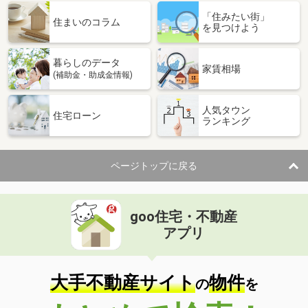
「住みたい街」
住まいのコラム
を見つけよう
暮らしのデータ
家賃相場
(補助金・助成金情報)
人気タウン
住宅ローン
ランキング
ページトップに戻る
goo住宅・不動産
アプリ
大手不動産サイト
物件
の
を